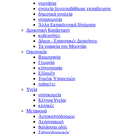
γυμνάσια
σχολεία δευτεροβάθμιας εκπαίδευσης
δημοτικά σχολεία
νηπιαγωγεία
Άλλα Εκπαιδευτικά Ιδρύματα
Διοικητική Κατάσταση
κυβερνήτες
Δήμοι - Επαρχιακές Διοικήσεις
Τα γραφεία του Μουχτάρ
Οικονομία
Βιομηχανία
Γεωργία
κτηνοτροφία
Εξόρυξη
Τομέας Υπηρεσιών
τράπεζες
Υγεία
νοσοκομεία
Κέντρα Υγείας
κλινικές
Μεταφορά
Αυτοκινητόδρομος
Αερογραμμή
θαλάσσια οδός
Σιδηροδρομικός