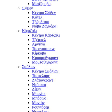
Ματζάροβο
Σλίβεν
Κέντρο Σλίβεν
Κότελ
Τβάρδιτσα
Νόβα Ζαγκόρα
Κάρτζαλι
Κέντρο Κάρτζαλι
Τζέμπελ
Αρντίνο
Τσερνοότσενε
Κίρκοβο
Κρούμοβγκραντ
Μομτσίλγκραντ
Σμόλιαν
Κέντρο Σμόλιαν
Τσεπελάρε
Ζλάτογκραντ
Ντόσπατ
Δέβιν
Μπανίτε
Μπόρινο
Μαντάν
Ρουντόζεμ
Νεντέλινο