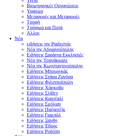
Υγεία
Βιομηχανικές Οργανώσεις
Υφασμα
Μεταφορές και Μεταφορές
Τροφή
Τρόφιμα και Ποτά
Αλλος
Νέα
ειδήσεις της Ραιδεστός
Νέα της Αδριανούπολης
Ειδήσεις Σαράντα Εκκλησιές
Νέα της Τσανάκκαλε
Νέα της Κωνσταντινούπολης
Ειδήσεις Μπουργκάς
Ειδήσεις Στάρα Ζαγόρα
Ειδήσεις Φιλιππούπολη
Ειδήσεις Χάσκοβο
Ειδήσεις Σλίβεν
Ειδήσεις Καρτζαλί
Ειδήσεις Σμόλιαν
Ειδήσεις Παζαρτζίκ
Ειδήσεις Γιαμπόλ
Ειδήσεις Ξάνθη
Ειδήσεις Έβρος
Ειδήσεις Ροδόπη