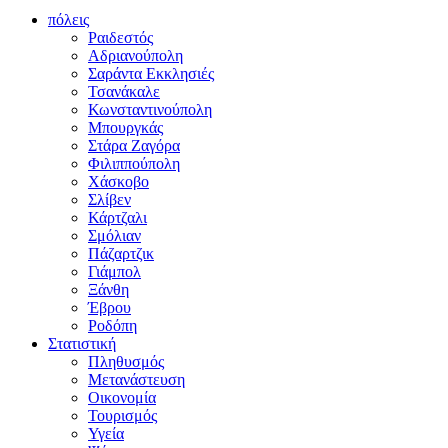
πόλεις
Ραιδεστός
Αδριανούπολη
Σαράντα Εκκλησιές
Τσανάκαλε
Κωνσταντινούπολη
Μπουργκάς
Στάρα Ζαγόρα
Φιλιππούπολη
Χάσκοβο
Σλίβεν
Κάρτζαλι
Σμόλιαν
Πάζαρτζικ
Γιάμπολ
Ξάνθη
Έβρου
Ροδόπη
Στατιστική
Πληθυσμός
Μετανάστευση
Οικονομία
Τουρισμός
Υγεία