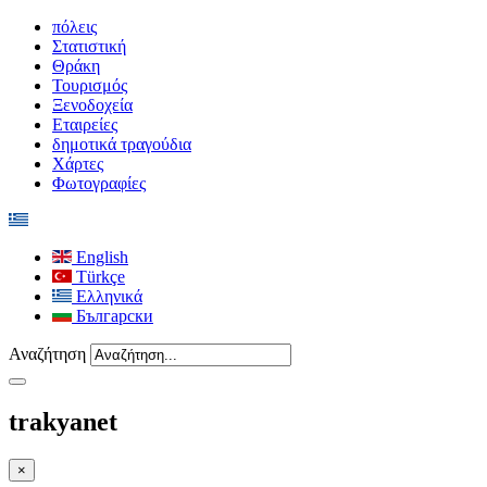
πόλεις
Στατιστική
Θράκη
Τουρισμός
Ξενοδοχεία
Εταιρείες
δημοτικά τραγούδια
Χάρτες
Φωτογραφίες
English
Türkçe
Ελληνικά
Български
Αναζήτηση
trakyanet
×