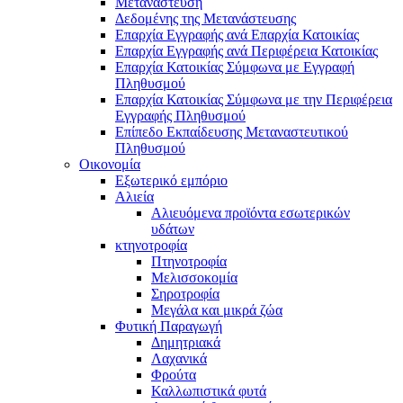
Μετανάστευση
Δεδομένης της Μετανάστευσης
Επαρχία Εγγραφής ανά Επαρχία Κατοικίας
Επαρχία Εγγραφής ανά Περιφέρεια Κατοικίας
Επαρχία Κατοικίας Σύμφωνα με Εγγραφή
Πληθυσμού
Επαρχία Κατοικίας Σύμφωνα με την Περιφέρεια
Εγγραφής Πληθυσμού
Επίπεδο Εκπαίδευσης Μεταναστευτικού
Πληθυσμού
Οικονομία
Εξωτερικό εμπόριο
Αλιεία
Αλιευόμενα προϊόντα εσωτερικών
υδάτων
κτηνοτροφία
Πτηνοτροφία
Μελισσοκομία
Σηροτροφία
Μεγάλα και μικρά ζώα
Φυτική Παραγωγή
Δημητριακά
Λαχανικά
Φρούτα
Καλλωπιστικά φυτά