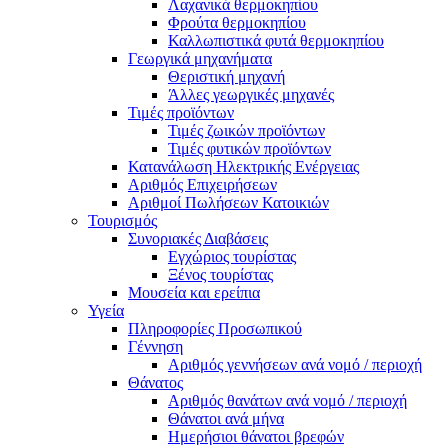
Λαχανικά θερμοκηπίου
Φρούτα θερμοκηπίου
Καλλωπιστικά φυτά θερμοκηπίου
Γεωργικά μηχανήματα
Θεριστική μηχανή
Άλλες γεωργικές μηχανές
Τιμές προϊόντων
Τιμές ζωικών προϊόντων
Τιμές φυτικών προϊόντων
Κατανάλωση Ηλεκτρικής Ενέργειας
Αριθμός Επιχειρήσεων
Αριθμοί Πωλήσεων Κατοικιών
Τουρισμός
Συνοριακές Διαβάσεις
Εγχώριος τουρίστας
Ξένος τουρίστας
Μουσεία και ερείπια
Υγεία
Πληροφορίες Προσωπικού
Γέννηση
Αριθμός γεννήσεων ανά νομό / περιοχή
Θάνατος
Αριθμός θανάτων ανά νομό / περιοχή
Θάνατοι ανά μήνα
Ημερήσιοι θάνατοι βρεφών