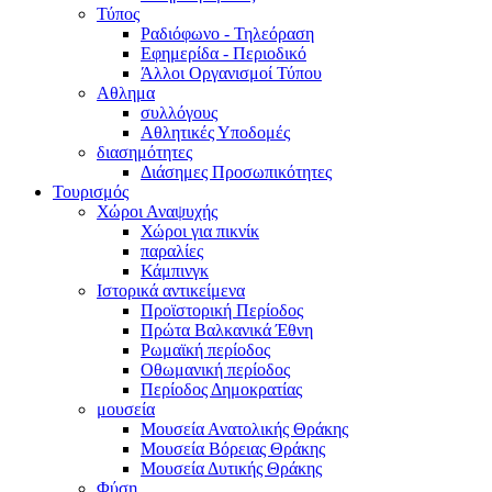
Τύπος
Ραδιόφωνο - Τηλεόραση
Εφημερίδα - Περιοδικό
Άλλοι Οργανισμοί Τύπου
Αθλημα
συλλόγους
Αθλητικές Υποδομές
διασημότητες
Διάσημες Προσωπικότητες
Τουρισμός
Χώροι Αναψυχής
Χώροι για πικνίκ
παραλίες
Κάμπινγκ
Ιστορικά αντικείμενα
Προϊστορική Περίοδος
Πρώτα Βαλκανικά Έθνη
Ρωμαϊκή περίοδος
Οθωμανική περίοδος
Περίοδος Δημοκρατίας
μουσεία
Μουσεία Ανατολικής Θράκης
Μουσεία Βόρειας Θράκης
Μουσεία Δυτικής Θράκης
Φύση