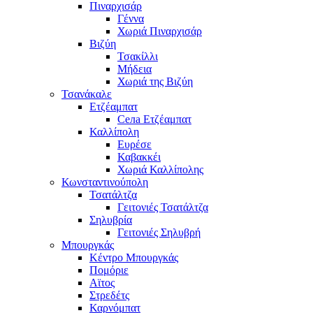
Πιναρχισάρ
Γέννα
Χωριά Πιναρχισάρ
Βιζύη
Τσακίλλι
Μήδεια
Χωριά της Βιζύη
Τσανάκαλε
Ετζέαμπατ
Села Ετζέαμπατ
Καλλίπολη
Ευρέσε
Καβακκέι
Χωριά Καλλίπολης
Κωνσταντινούπολη
Τσατάλτζα
Γειτονιές Τσατάλτζα
Σηλυβρία
Γειτονιές Σηλυβρή
Μπουργκάς
Κέντρο Μπουργκάς
Πομόριε
Αϊτος
Στρεδέτς
Καρνόμπατ