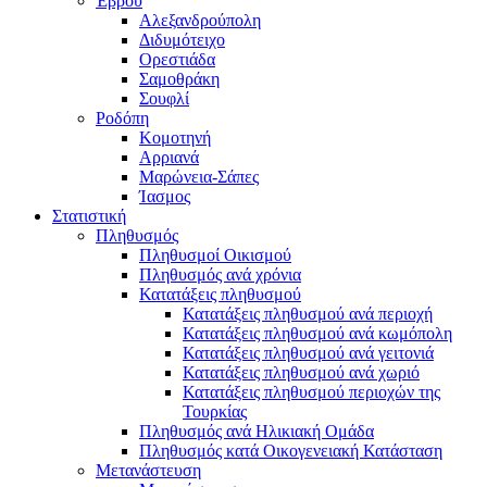
Έβρου
Αλεξανδρούπολη
Διδυμότειχο
Ορεστιάδα
Σαμοθράκη
Σουφλί
Ροδόπη
Κομοτηνή
Αρριανά
Μαρώνεια-Σάπες
Ίασμος
Στατιστική
Πληθυσμός
Πληθυσμοί Οικισμού
Πληθυσμός ανά χρόνια
Κατατάξεις πληθυσμού
Κατατάξεις πληθυσμού ανά περιοχή
Κατατάξεις πληθυσμού ανά κωμόπολη
Κατατάξεις πληθυσμού ανά γειτονιά
Κατατάξεις πληθυσμού ανά χωριό
Κατατάξεις πληθυσμού περιοχών της
Τουρκίας
Πληθυσμός ανά Ηλικιακή Ομάδα
Πληθυσμός κατά Οικογενειακή Κατάσταση
Μετανάστευση