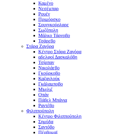
Καμένο
Νεσέμπαρ
Ρουέν
Πριμόρσκο
Σουνγκούρλαρε
Σωζόπολη
Μάλκο Τάρνοβο
Τσάρεβο
Στάρα Ζαγόρα
Κέντρο Στάρα Ζαγόρα
αδελφοί Δασκαλόβη
Τσίρπαν
Νικολάεβο
Γκούρκοβο
Καζανλούκ
Γκάλαμποβο
Μъγλιζ
Οπάν
Πάβελ Μπάνια
Ραντέβο
Φιλιππούπολη
Κέντρο Φιλιππούπολη
Σημύδα
Σαντόβο
Πέρβομαϊ