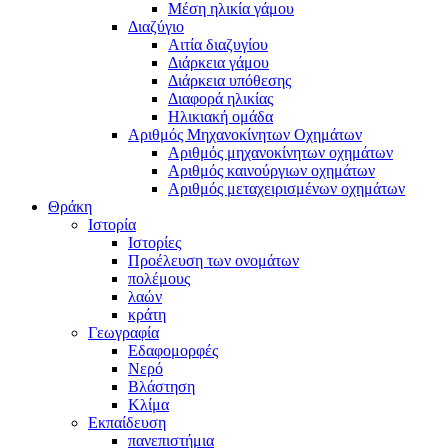
Μέση ηλικία γάμου
Διαζύγιο
Αιτία διαζυγίου
Διάρκεια γάμου
Διάρκεια υπόθεσης
Διαφορά ηλικίας
Ηλικιακή ομάδα
Αριθμός Μηχανοκίνητων Οχημάτων
Αριθμός μηχανοκίνητων οχημάτων
Αριθμός καινούργιων οχημάτων
Αριθμός μεταχειρισμένων οχημάτων
Θράκη
Ιστορία
Ιστορίες
Προέλευση των ονομάτων
πολέμους
λαών
κράτη
Γεωγραφία
Εδαφομορφές
Νερό
Βλάστηση
Κλίμα
Εκπαίδευση
πανεπιστήμια