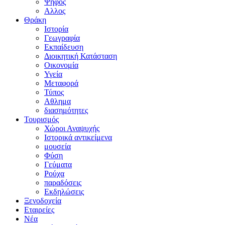
Ψήφος
Αλλος
Θράκη
Ιστορία
Γεωγραφία
Εκπαίδευση
Διοικητική Κατάσταση
Οικονομία
Υγεία
Μεταφορά
Τύπος
Αθλημα
διασημότητες
Τουρισμός
Χώροι Αναψυχής
Ιστορικά αντικείμενα
μουσεία
Φύση
Γεύματα
Ρούχα
παραδόσεις
Εκδηλώσεις
Ξενοδοχεία
Εταιρείες
Νέα