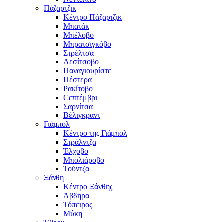
Πάζαρτζικ
Κέντρο Πάζαρτζικ
Μπατάκ
Μπέλοβο
Μπρατσιγκόβο
Στρέλτσα
Λεσίτσοβο
Παναγιουρίστε
Πέστερα
Ρακίτοβο
Сεπτέμβρι
Σαρνίτσα
Βέλιγκραντ
Γιάμπολ
Κέντρο της Γιάμπολ
Στράλντζα
Έλχοβο
Μπολιάροβο
Τούντζα
Ξάνθη
Κέντρο Ξάνθης
Άβδηρα
Τόπειρος
Μύκη