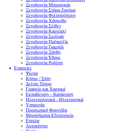
Ξενοδοχεία Μπουργκάς
Ξενοδοχεία Στάρα Ζαγόρα
Ξενοδοχεία Φιλιππούπολη
Ξενοδοχεία Χάσκοβο
Ξενοδοχεία Σλίβεν
Ξενοδοχεία Καρτζαλί
Ξενοδοχεία Σμόλιαν
Ξενοδοχεία Παζαρτζίκ
Ξενοδοχεία Γιαμπόλ
Ξενοδοχεία Ξάνθη
Ξενοδοχεία Έβρος
Ξενοδοχεία Ροδόπη
Εταιρείες
Ψώνια
Κήπος / Σπίτι
Δελτίο Τύπου
Γραφείο και Χαρτικά
Εκπαίδευση – Κατάρτιση
Ηλεκτρολογικά - Ηλεκτρονικά
Υπηρεσία
Προσωπική Φροντίδα
Μηχανήματα-Εξοπλισμός
Επιπλα
Αυτοκίνητο