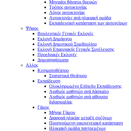
Μηνιαίοι θάνατοι βρεφών
Τρόπος αυτοκτονίας
Λόγος αυτοκτονίας
Αυτοκτονίες ανά ηλικιακή ομάδα
Εκπαιδευτική κατάσταση των αυτοχείρων
Ψήφος
Βουλευτικές Γενικές Εκλογές
Εκλογή Δημάρχου
Εκλογή Δημοτικού Συμβουλίου
Εκλογή Επαρχιακής Γενικής Συνέλευσης
Προεδρικές Εκλογές
Δημοψηφίσματα
Αλλος
Κινηματοθέατρο
Στατιστικά Θεάτρου
Εκπαίδευση
Ολοκληρωμένο Επίπεδο Εκπαίδευσης
Αριθμός μαθητών ανά δάσκαλο
Αριθμός μαθητών ανά αίθουσα
διδασκαλίας
Γάμος
Μήνας Γάμου
Διαφορά ηλικίας μεταξύ συζύγων
Προηγούμενη οικογενειακή κατάσταση
Ηλικιακή ομάδα παντρεμένων