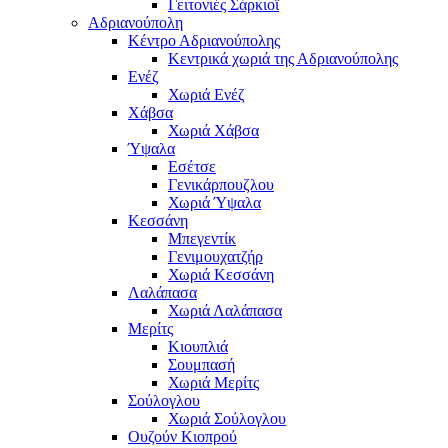
Γειτονιές Σάρκιοϊ
Αδριανούπολη
Κέντρο Αδριανούπολης
Κεντρικά χωριά της Αδριανούπολης
Ενέζ
Χωριά Ενέζ
Χάβσα
Χωριά Χάβσα
Ύψαλα
Εσέτσε
Γενικάρπουζλου
Χωριά Ύψαλα
Κεσσάνη
Μπεγεντίκ
Γενιμουχατζήρ
Χωριά Κεσσάνη
Λαλάπασα
Χωριά Λαλάπασα
Μερίτς
Κιουπλιά
Σουμπασή
Χωριά Μερίτς
Σούλογλου
Χωριά Σούλογλου
Ουζούν Κιοπρού