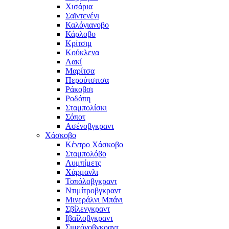
Χισάρια
Σαϊντενένι
Καλόγιανοβο
Κάρλοβο
Κρίτσιμ
Κούκλενα
Λακί
Μαρίτσα
Περούτσιτσα
Ράκοβσι
Ροδόπη
Σταμπολίσκι
Σόποτ
Ασένοβγκραντ
Χάσκοβο
Κέντρο Χάσκοβο
Σταμπολόβο
Λυμπίμετς
Χάρμανλι
Τοπόλοβγκραντ
Ντιμίτροβγκραντ
Μινεράλνι Μπάνι
Σβίλενγκραντ
Ιβαΐλοβγκραντ
Σιμεόνοβγκραντ