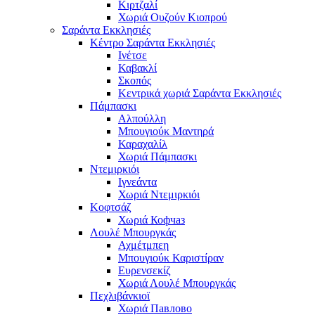
Κιρτζαλί
Χωριά Ουζούν Κιοπρού
Σαράντα Εκκλησιές
Κέντρο Σαράντα Εκκλησιές
Ινέτσε
Καβακλί
Σκοπός
Κεντρικά χωριά Σαράντα Εκκλησιές
Πάμπασκι
Αλπούλλη
Μπουγιούκ Μαντηρά
Καραχαλίλ
Χωριά Πάμπασκι
Ντεμιρκιόι
Ιγνεάντα
Χωριά Ντεμιρκιόι
Κοφτσάζ
Χωριά Кофчаз
Λουλέ Μπουργκάς
Αχμέτμπεη
Μπουγιούκ Καριστίραν
Ευρενσεκίζ
Χωριά Λουλέ Μπουργκάς
Πεχλιβάνκιοϊ
Χωριά Павлово