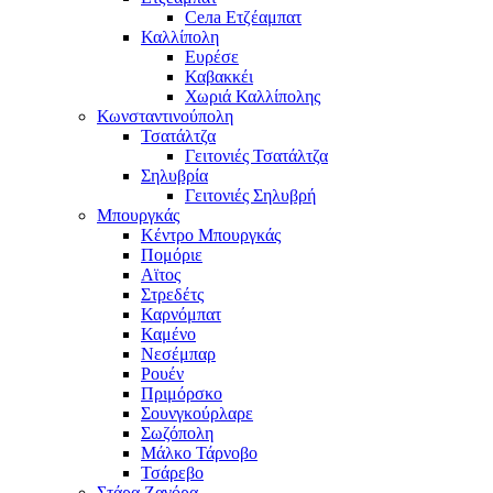
Села Ετζέαμπατ
Καλλίπολη
Ευρέσε
Καβακκέι
Χωριά Καλλίπολης
Κωνσταντινούπολη
Τσατάλτζα
Γειτονιές Τσατάλτζα
Σηλυβρία
Γειτονιές Σηλυβρή
Μπουργκάς
Κέντρο Μπουργκάς
Πομόριε
Αϊτος
Στρεδέτς
Καρνόμπατ
Καμένο
Νεσέμπαρ
Ρουέν
Πριμόρσκο
Σουνγκούρλαρε
Σωζόπολη
Μάλκο Τάρνοβο
Τσάρεβο
Στάρα Ζαγόρα