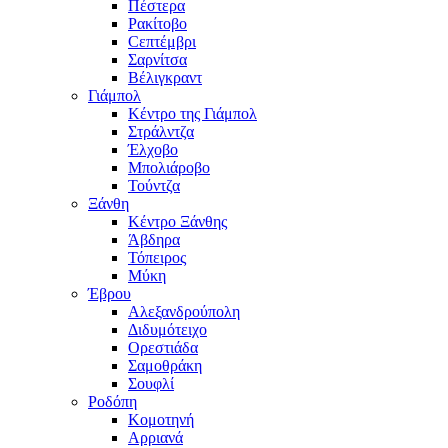
Πέστερα
Ρακίτοβο
Сεπτέμβρι
Σαρνίτσα
Βέλιγκραντ
Γιάμπολ
Κέντρο της Γιάμπολ
Στράλντζα
Έλχοβο
Μπολιάροβο
Τούντζα
Ξάνθη
Κέντρο Ξάνθης
Άβδηρα
Τόπειρος
Μύκη
Έβρου
Αλεξανδρούπολη
Διδυμότειχο
Ορεστιάδα
Σαμοθράκη
Σουφλί
Ροδόπη
Κομοτηνή
Αρριανά