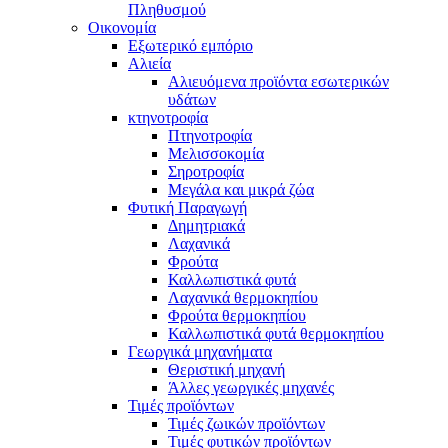
Πληθυσμού
Οικονομία
Εξωτερικό εμπόριο
Αλιεία
Αλιευόμενα προϊόντα εσωτερικών
υδάτων
κτηνοτροφία
Πτηνοτροφία
Μελισσοκομία
Σηροτροφία
Μεγάλα και μικρά ζώα
Φυτική Παραγωγή
Δημητριακά
Λαχανικά
Φρούτα
Καλλωπιστικά φυτά
Λαχανικά θερμοκηπίου
Φρούτα θερμοκηπίου
Καλλωπιστικά φυτά θερμοκηπίου
Γεωργικά μηχανήματα
Θεριστική μηχανή
Άλλες γεωργικές μηχανές
Τιμές προϊόντων
Τιμές ζωικών προϊόντων
Τιμές φυτικών προϊόντων