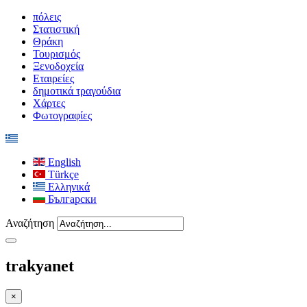
πόλεις
Στατιστική
Θράκη
Τουρισμός
Ξενοδοχεία
Εταιρείες
δημοτικά τραγούδια
Χάρτες
Φωτογραφίες
English
Türkçe
Ελληνικά
Български
Αναζήτηση
trakyanet
×