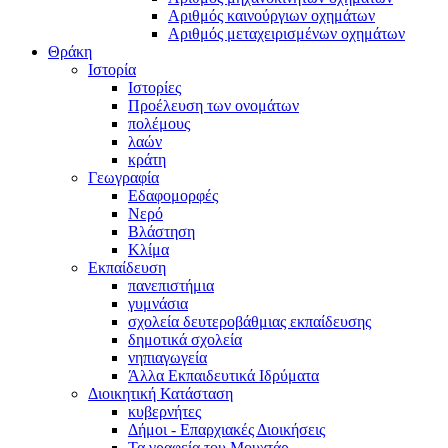
Αριθμός καινούργιων οχημάτων
Αριθμός μεταχειρισμένων οχημάτων
Θράκη
Ιστορία
Ιστορίες
Προέλευση των ονομάτων
πολέμους
λαών
κράτη
Γεωγραφία
Εδαφομορφές
Νερό
Βλάστηση
Κλίμα
Εκπαίδευση
πανεπιστήμια
γυμνάσια
σχολεία δευτεροβάθμιας εκπαίδευσης
δημοτικά σχολεία
νηπιαγωγεία
Άλλα Εκπαιδευτικά Ιδρύματα
Διοικητική Κατάσταση
κυβερνήτες
Δήμοι - Επαρχιακές Διοικήσεις
Τα γραφεία του Μουχτάρ