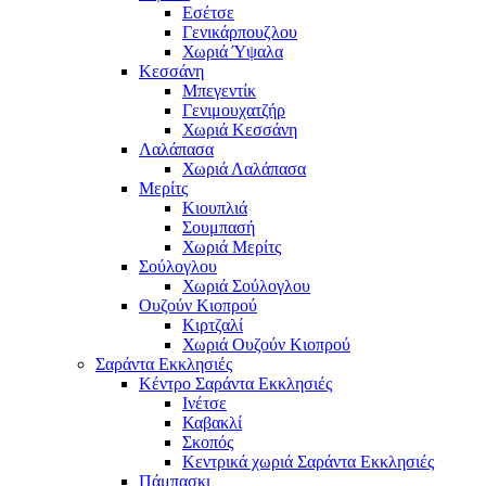
Εσέτσε
Γενικάρπουζλου
Χωριά Ύψαλα
Κεσσάνη
Μπεγεντίκ
Γενιμουχατζήρ
Χωριά Κεσσάνη
Λαλάπασα
Χωριά Λαλάπασα
Μερίτς
Κιουπλιά
Σουμπασή
Χωριά Μερίτς
Σούλογλου
Χωριά Σούλογλου
Ουζούν Κιοπρού
Κιρτζαλί
Χωριά Ουζούν Κιοπρού
Σαράντα Εκκλησιές
Κέντρο Σαράντα Εκκλησιές
Ινέτσε
Καβακλί
Σκοπός
Κεντρικά χωριά Σαράντα Εκκλησιές
Πάμπασκι