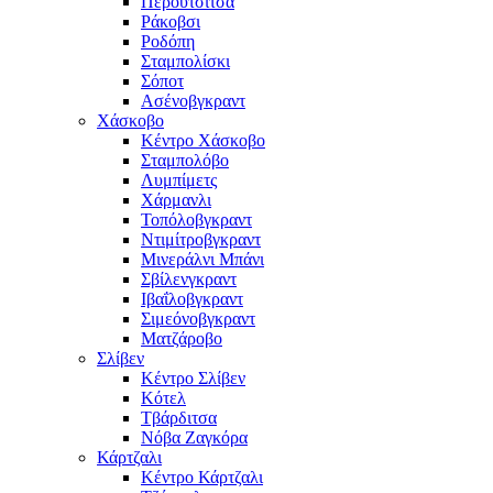
Περούτσιτσα
Ράκοβσι
Ροδόπη
Σταμπολίσκι
Σόποτ
Ασένοβγκραντ
Χάσκοβο
Κέντρο Χάσκοβο
Σταμπολόβο
Λυμπίμετς
Χάρμανλι
Τοπόλοβγκραντ
Ντιμίτροβγκραντ
Μινεράλνι Μπάνι
Σβίλενγκραντ
Ιβαΐλοβγκραντ
Σιμεόνοβγκραντ
Ματζάροβο
Σλίβεν
Κέντρο Σλίβεν
Κότελ
Τβάρδιτσα
Νόβα Ζαγκόρα
Κάρτζαλι
Κέντρο Κάρτζαλι