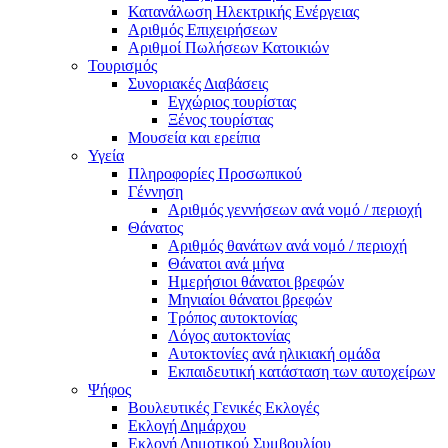
Κατανάλωση Ηλεκτρικής Ενέργειας
Αριθμός Επιχειρήσεων
Αριθμοί Πωλήσεων Κατοικιών
Τουρισμός
Συνοριακές Διαβάσεις
Εγχώριος τουρίστας
Ξένος τουρίστας
Μουσεία και ερείπια
Υγεία
Πληροφορίες Προσωπικού
Γέννηση
Αριθμός γεννήσεων ανά νομό / περιοχή
Θάνατος
Αριθμός θανάτων ανά νομό / περιοχή
Θάνατοι ανά μήνα
Ημερήσιοι θάνατοι βρεφών
Μηνιαίοι θάνατοι βρεφών
Τρόπος αυτοκτονίας
Λόγος αυτοκτονίας
Αυτοκτονίες ανά ηλικιακή ομάδα
Εκπαιδευτική κατάσταση των αυτοχείρων
Ψήφος
Βουλευτικές Γενικές Εκλογές
Εκλογή Δημάρχου
Εκλογή Δημοτικού Συμβουλίου