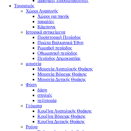
Διάσημες Προσωπικότητες
Τουρισμός
Χώροι Αναψυχής
Χώροι για πικνίκ
παραλίες
Κάμπινγκ
Ιστορικά αντικείμενα
Προϊστορική Περίοδος
Πρώτα Βαλκανικά Έθνη
Ρωμαϊκή περίοδος
Οθωμανική περίοδος
Περίοδος Δημοκρατίας
μουσεία
Μουσεία Ανατολικής Θράκης
Μουσεία Βόρειας Θράκης
Μουσεία Δυτικής Θράκης
Φύση
δάση
σπηλιές
πεζοπορία
Γεύματα
Κουζίνα Ανατολικής Θράκης
Κουζίνα Βόρειας Θράκης
Κουζίνα Δυτικής Θράκης
Ρούχα