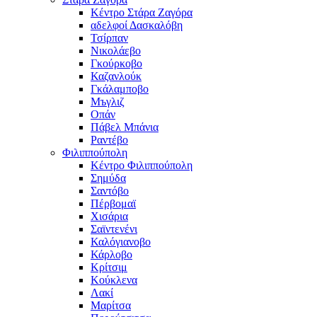
Κέντρο Στάρα Ζαγόρα
αδελφοί Δασκαλόβη
Τσίρπαν
Νικολάεβο
Γκούρκοβο
Καζανλούκ
Γκάλαμποβο
Μъγλιζ
Οπάν
Πάβελ Μπάνια
Ραντέβο
Φιλιππούπολη
Κέντρο Φιλιππούπολη
Σημύδα
Σαντόβο
Πέρβομαϊ
Χισάρια
Σαϊντενένι
Καλόγιανοβο
Κάρλοβο
Κρίτσιμ
Κούκλενα
Λακί
Μαρίτσα