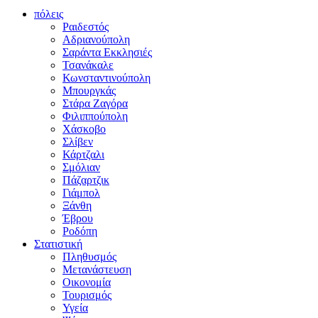
πόλεις
Ραιδεστός
Αδριανούπολη
Σαράντα Εκκλησιές
Τσανάκαλε
Κωνσταντινούπολη
Μπουργκάς
Στάρα Ζαγόρα
Φιλιππούπολη
Χάσκοβο
Σλίβεν
Κάρτζαλι
Σμόλιαν
Πάζαρτζικ
Γιάμπολ
Ξάνθη
Έβρου
Ροδόπη
Στατιστική
Πληθυσμός
Μετανάστευση
Οικονομία
Τουρισμός
Υγεία