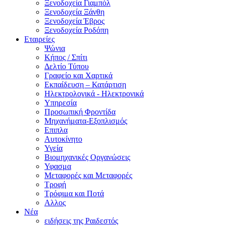
Ξενοδοχεία Γιαμπόλ
Ξενοδοχεία Ξάνθη
Ξενοδοχεία Έβρος
Ξενοδοχεία Ροδόπη
Εταιρείες
Ψώνια
Κήπος / Σπίτι
Δελτίο Τύπου
Γραφείο και Χαρτικά
Εκπαίδευση – Κατάρτιση
Ηλεκτρολογικά - Ηλεκτρονικά
Υπηρεσία
Προσωπική Φροντίδα
Μηχανήματα-Εξοπλισμός
Επιπλα
Αυτοκίνητο
Υγεία
Βιομηχανικές Οργανώσεις
Υφασμα
Μεταφορές και Μεταφορές
Τροφή
Τρόφιμα και Ποτά
Αλλος
Νέα
ειδήσεις της Ραιδεστός