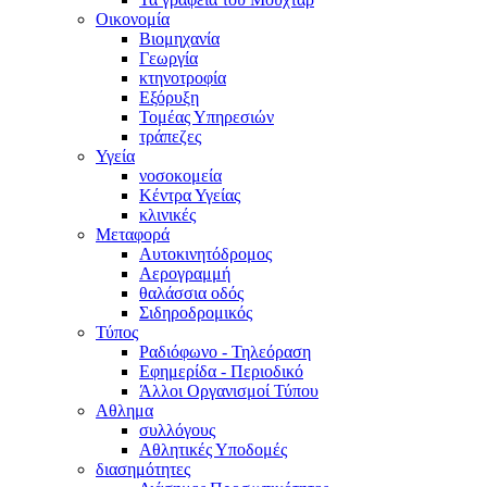
Οικονομία
Βιομηχανία
Γεωργία
κτηνοτροφία
Εξόρυξη
Τομέας Υπηρεσιών
τράπεζες
Υγεία
νοσοκομεία
Κέντρα Υγείας
κλινικές
Μεταφορά
Αυτοκινητόδρομος
Αερογραμμή
θαλάσσια οδός
Σιδηροδρομικός
Τύπος
Ραδιόφωνο - Τηλεόραση
Εφημερίδα - Περιοδικό
Άλλοι Οργανισμοί Τύπου
Αθλημα
συλλόγους
Αθλητικές Υποδομές
διασημότητες