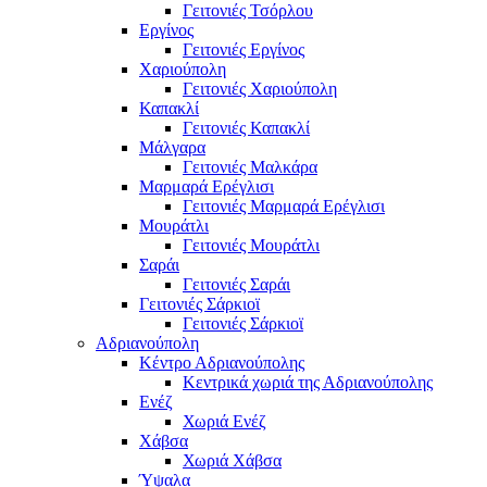
Γειτονιές Τσόρλου
Εργίνος
Γειτονιές Εργίνος
Χαριούπολη
Γειτονιές Χαριούπολη
Καπακλί
Γειτονιές Καπακλί
Μάλγαρα
Γειτονιές Μαλκάρα
Μαρμαρά Ερέγλισι
Γειτονιές Μαρμαρά Ερέγλισι
Μουράτλι
Γειτονιές Μουράτλι
Σαράι
Γειτονιές Σαράι
Γειτονιές Σάρκιοϊ
Γειτονιές Σάρκιοϊ
Αδριανούπολη
Κέντρο Αδριανούπολης
Κεντρικά χωριά της Αδριανούπολης
Ενέζ
Χωριά Ενέζ
Χάβσα
Χωριά Χάβσα
Ύψαλα