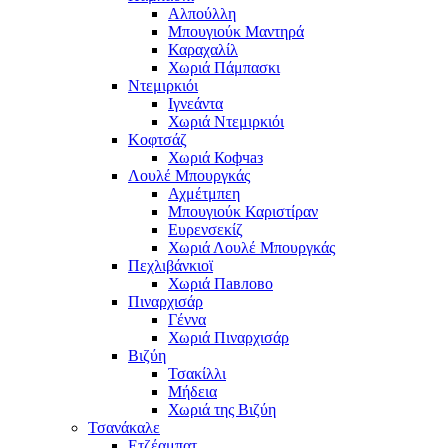
Αλπούλλη
Μπουγιούκ Μαντηρά
Καραχαλίλ
Χωριά Πάμπασκι
Ντεμιρκιόι
Ιγνεάντα
Χωριά Ντεμιρκιόι
Κοφτσάζ
Χωριά Кофчаз
Λουλέ Μπουργκάς
Αχμέτμπεη
Μπουγιούκ Καριστίραν
Ευρενσεκίζ
Χωριά Λουλέ Μπουργκάς
Πεχλιβάνκιοϊ
Χωριά Павлово
Πιναρχισάρ
Γέννα
Χωριά Πιναρχισάρ
Βιζύη
Τσακίλλι
Μήδεια
Χωριά της Βιζύη
Τσανάκαλε
Ετζέαμπατ