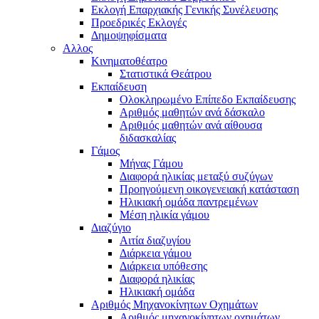
Εκλογή Επαρχιακής Γενικής Συνέλευσης
Προεδρικές Εκλογές
Δημοψηφίσματα
Αλλος
Κινηματοθέατρο
Στατιστικά Θεάτρου
Εκπαίδευση
Ολοκληρωμένο Επίπεδο Εκπαίδευσης
Αριθμός μαθητών ανά δάσκαλο
Αριθμός μαθητών ανά αίθουσα
διδασκαλίας
Γάμος
Μήνας Γάμου
Διαφορά ηλικίας μεταξύ συζύγων
Προηγούμενη οικογενειακή κατάσταση
Ηλικιακή ομάδα παντρεμένων
Μέση ηλικία γάμου
Διαζύγιο
Αιτία διαζυγίου
Διάρκεια γάμου
Διάρκεια υπόθεσης
Διαφορά ηλικίας
Ηλικιακή ομάδα
Αριθμός Μηχανοκίνητων Οχημάτων
Αριθμός μηχανοκίνητων οχημάτων