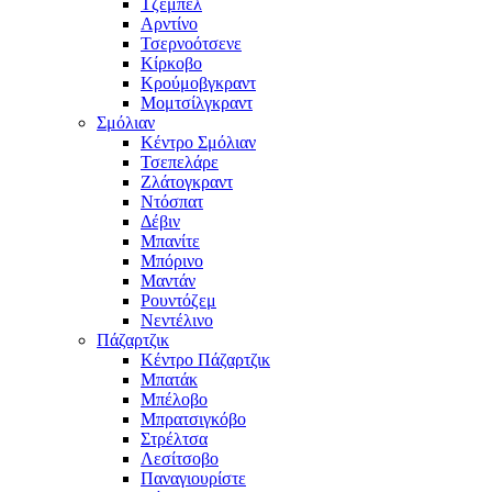
Τζέμπελ
Αρντίνο
Τσερνοότσενε
Κίρκοβο
Κρούμοβγκραντ
Μομτσίλγκραντ
Σμόλιαν
Κέντρο Σμόλιαν
Τσεπελάρε
Ζλάτογκραντ
Ντόσπατ
Δέβιν
Μπανίτε
Μπόρινο
Μαντάν
Ρουντόζεμ
Νεντέλινο
Πάζαρτζικ
Κέντρο Πάζαρτζικ
Μπατάκ
Μπέλοβο
Μπρατσιγκόβο
Στρέλτσα
Λεσίτσοβο
Παναγιουρίστε