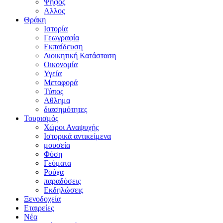
Ψήφος
Αλλος
Θράκη
Ιστορία
Γεωγραφία
Εκπαίδευση
Διοικητική Κατάσταση
Οικονομία
Υγεία
Μεταφορά
Τύπος
Αθλημα
διασημότητες
Τουρισμός
Χώροι Αναψυχής
Ιστορικά αντικείμενα
μουσεία
Φύση
Γεύματα
Ρούχα
παραδόσεις
Εκδηλώσεις
Ξενοδοχεία
Εταιρείες
Νέα