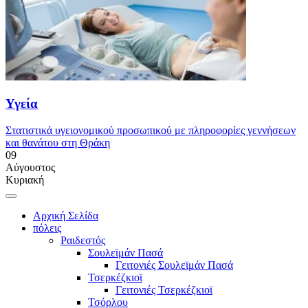
Υγεία
Στατιστικά υγειονομικού προσωπικού με πληροφορίες γεννήσεων
και θανάτου στη Θράκη
09
Αύγουστος
Κυριακή
Αρχική Σελίδα
πόλεις
Ραιδεστός
Σουλεϊμάν Πασά
Γειτονιές Σουλεϊμάν Πασά
Τσερκέζκιοϊ
Γειτονιές Τσερκέζκιοϊ
Τσόρλου