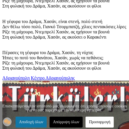
Ρίξε τη μάχουρα, Ντεμπρελί Χασάν, ας ηχήσουν τα βουνά
Στη φυλακή του Δράμα, Χασάν, ας ακούσουν οι φίλοι
Η γέφυρα του Δράμα, Χασάν, είναι στενή, πολύ στενή
Δεν θέλω τόσο πολύ, Γιανκό Τσορμπατζή, χίλιες πεντακόσιες λίρες
Ρίξε τη μάχουρα, Ντεμπρελί Χασάν, ας ηχήσουν τα βουνά
Στη φυλακή του Δράμα, Χασάν, ας ακούσει ο Καρακέντι
Πέρασες τη γέφυρα του Δράμα, Χασάν, τη νύχτα;
Ήπιες το ποτό του θανάτου, Χασάν, χωρίς να πεθάνεις;
Ρίξε τη μάχουρα, Ντεμπρελί Χασάν, ας ηχήσουν τα βουνά
Στη φυλακή του Δράμα, Χασάν, ας ακούσουν οι φίλοι
Αδριανούπολη
Κέντρο Αδριανούπολης
Επισκεπτόμενοι τον ιστότοπό μας συμφωνείτε ότι χρησιμοποιούμε cookies
για να σας παρέχουμε την καλύτερη εμπειρία.
Αποδοχή όλων
Απόρριψη όλων
Προσαρμογή