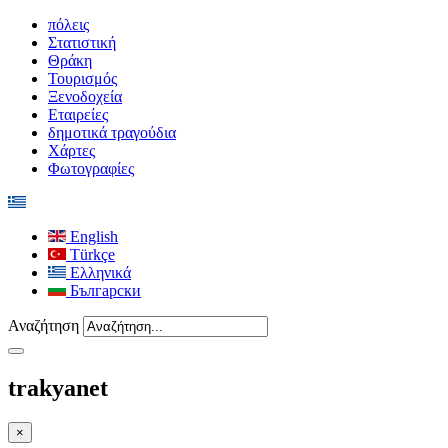
πόλεις
Στατιστική
Θράκη
Τουρισμός
Ξενοδοχεία
Εταιρείες
δημοτικά τραγούδια
Χάρτες
Φωτογραφίες
English
Türkçe
Ελληνικά
Български
Αναζήτηση
trakyanet
×