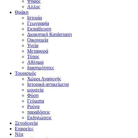
Ψήφος
Αλλος
Θράκη
Ιστορία
Γεωγραφία
Εκπαίδευση
Διοικητική Κατάσταση
Οικονομία
Υγεία
Μεταφορά
Τύπος
Αθλημα
διασημότητες
Τουρισμός
Χώροι Αναψυχής
Ιστορικά αντικείμενα
μουσεία
Φύση
Γεύματα
Ρούχα
παραδόσεις
Εκδηλώσεις
Ξενοδοχεία
Εταιρείες
Νέα