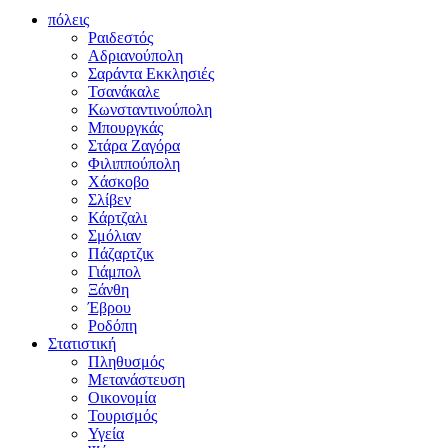
πόλεις
Ραιδεστός
Αδριανούπολη
Σαράντα Εκκλησιές
Τσανάκαλε
Κωνσταντινούπολη
Μπουργκάς
Στάρα Ζαγόρα
Φιλιππούπολη
Χάσκοβο
Σλίβεν
Κάρτζαλι
Σμόλιαν
Πάζαρτζικ
Γιάμπολ
Ξάνθη
Έβρου
Ροδόπη
Στατιστική
Πληθυσμός
Μετανάστευση
Οικονομία
Τουρισμός
Υγεία