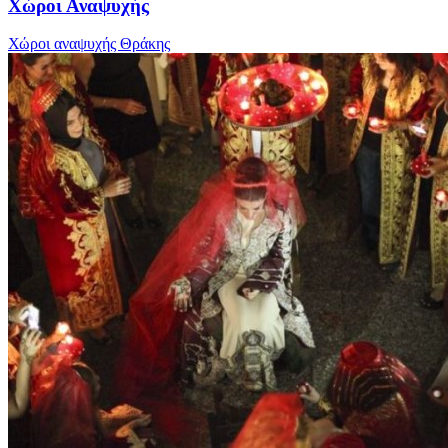
Χώροι Αναψυχής
Χώροι αναψυχής Θράκης