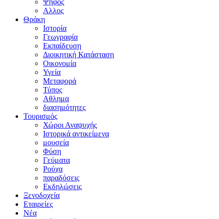
Ψήφος
Αλλος
Θράκη
Ιστορία
Γεωγραφία
Εκπαίδευση
Διοικητική Κατάσταση
Οικονομία
Υγεία
Μεταφορά
Τύπος
Αθλημα
διασημότητες
Τουρισμός
Χώροι Αναψυχής
Ιστορικά αντικείμενα
μουσεία
Φύση
Γεύματα
Ρούχα
παραδόσεις
Εκδηλώσεις
Ξενοδοχεία
Εταιρείες
Νέα