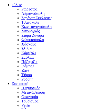
πόλεις
Ραιδεστός
Αδριανούπολη
Σαράντα Εκκλησιές
Τσανάκαλε
Κωνσταντινούπολη
Μπουργκάς
Στάρα Ζαγόρα
Φιλιππούπολη
Χάσκοβο
Σλίβεν
Κάρτζαλι
Σμόλιαν
Πάζαρτζικ
Γιάμπολ
Ξάνθη
Έβρου
Ροδόπη
Στατιστική
Πληθυσμός
Μετανάστευση
Οικονομία
Τουρισμός
Υγεία