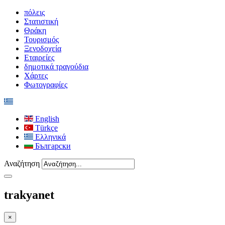
πόλεις
Στατιστική
Θράκη
Τουρισμός
Ξενοδοχεία
Εταιρείες
δημοτικά τραγούδια
Χάρτες
Φωτογραφίες
English
Türkçe
Ελληνικά
Български
Αναζήτηση
trakyanet
×