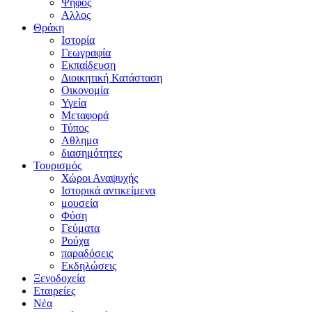
Ψήφος
Αλλος
Θράκη
Ιστορία
Γεωγραφία
Εκπαίδευση
Διοικητική Κατάσταση
Οικονομία
Υγεία
Μεταφορά
Τύπος
Αθλημα
διασημότητες
Τουρισμός
Χώροι Αναψυχής
Ιστορικά αντικείμενα
μουσεία
Φύση
Γεύματα
Ρούχα
παραδόσεις
Εκδηλώσεις
Ξενοδοχεία
Εταιρείες
Νέα