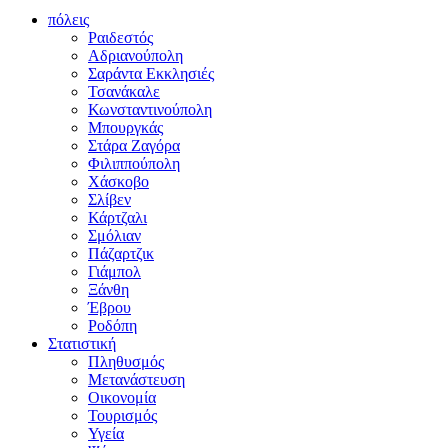
πόλεις
Ραιδεστός
Αδριανούπολη
Σαράντα Εκκλησιές
Τσανάκαλε
Κωνσταντινούπολη
Μπουργκάς
Στάρα Ζαγόρα
Φιλιππούπολη
Χάσκοβο
Σλίβεν
Κάρτζαλι
Σμόλιαν
Πάζαρτζικ
Γιάμπολ
Ξάνθη
Έβρου
Ροδόπη
Στατιστική
Πληθυσμός
Μετανάστευση
Οικονομία
Τουρισμός
Υγεία