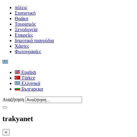
πόλεις
Στατιστική
Θράκη
Τουρισμός
Ξενοδοχεία
Εταιρείες
δημοτικά τραγούδια
Χάρτες
Φωτογραφίες
English
Türkçe
Ελληνικά
Български
Αναζήτηση
trakyanet
×