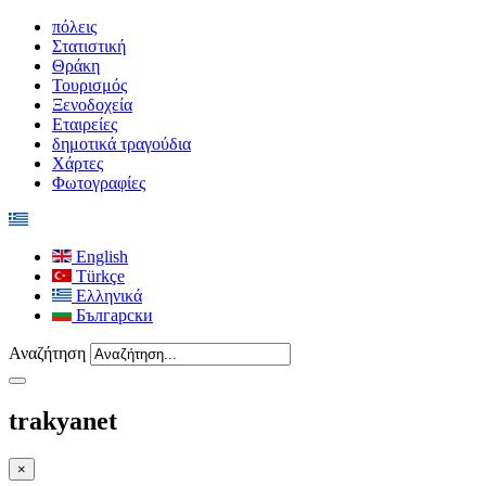
πόλεις
Στατιστική
Θράκη
Τουρισμός
Ξενοδοχεία
Εταιρείες
δημοτικά τραγούδια
Χάρτες
Φωτογραφίες
English
Türkçe
Ελληνικά
Български
Αναζήτηση
trakyanet
×