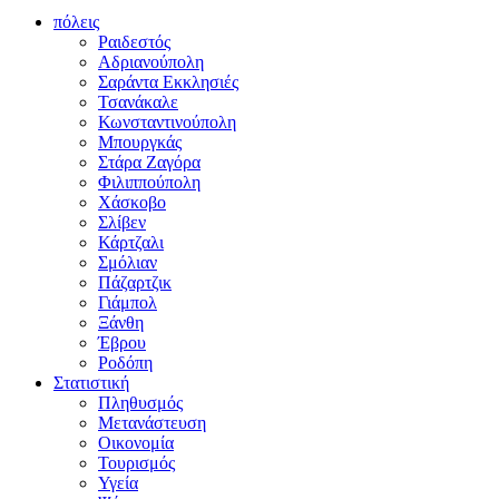
πόλεις
Ραιδεστός
Αδριανούπολη
Σαράντα Εκκλησιές
Τσανάκαλε
Κωνσταντινούπολη
Μπουργκάς
Στάρα Ζαγόρα
Φιλιππούπολη
Χάσκοβο
Σλίβεν
Κάρτζαλι
Σμόλιαν
Πάζαρτζικ
Γιάμπολ
Ξάνθη
Έβρου
Ροδόπη
Στατιστική
Πληθυσμός
Μετανάστευση
Οικονομία
Τουρισμός
Υγεία