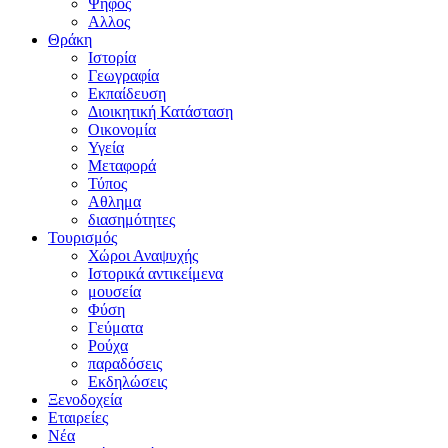
Ψήφος
Αλλος
Θράκη
Ιστορία
Γεωγραφία
Εκπαίδευση
Διοικητική Κατάσταση
Οικονομία
Υγεία
Μεταφορά
Τύπος
Αθλημα
διασημότητες
Τουρισμός
Χώροι Αναψυχής
Ιστορικά αντικείμενα
μουσεία
Φύση
Γεύματα
Ρούχα
παραδόσεις
Εκδηλώσεις
Ξενοδοχεία
Εταιρείες
Νέα