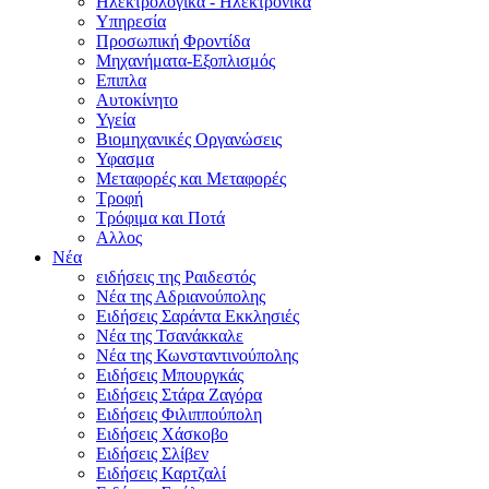
Ηλεκτρολογικά - Ηλεκτρονικά
Υπηρεσία
Προσωπική Φροντίδα
Μηχανήματα-Εξοπλισμός
Επιπλα
Αυτοκίνητο
Υγεία
Βιομηχανικές Οργανώσεις
Υφασμα
Μεταφορές και Μεταφορές
Τροφή
Τρόφιμα και Ποτά
Αλλος
Νέα
ειδήσεις της Ραιδεστός
Νέα της Αδριανούπολης
Ειδήσεις Σαράντα Εκκλησιές
Νέα της Τσανάκκαλε
Νέα της Κωνσταντινούπολης
Ειδήσεις Μπουργκάς
Ειδήσεις Στάρα Ζαγόρα
Ειδήσεις Φιλιππούπολη
Ειδήσεις Χάσκοβο
Ειδήσεις Σλίβεν
Ειδήσεις Καρτζαλί