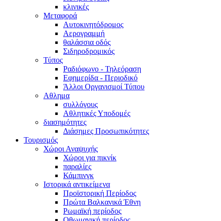
κλινικές
Μεταφορά
Αυτοκινητόδρομος
Αερογραμμή
θαλάσσια οδός
Σιδηροδρομικός
Τύπος
Ραδιόφωνο - Τηλεόραση
Εφημερίδα - Περιοδικό
Άλλοι Οργανισμοί Τύπου
Αθλημα
συλλόγους
Αθλητικές Υποδομές
διασημότητες
Διάσημες Προσωπικότητες
Τουρισμός
Χώροι Αναψυχής
Χώροι για πικνίκ
παραλίες
Κάμπινγκ
Ιστορικά αντικείμενα
Προϊστορική Περίοδος
Πρώτα Βαλκανικά Έθνη
Ρωμαϊκή περίοδος
Οθωμανική περίοδος