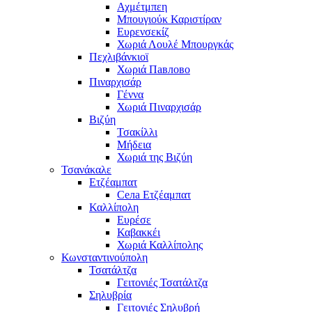
Αχμέτμπεη
Μπουγιούκ Καριστίραν
Ευρενσεκίζ
Χωριά Λουλέ Μπουργκάς
Πεχλιβάνκιοϊ
Χωριά Павлово
Πιναρχισάρ
Γέννα
Χωριά Πιναρχισάρ
Βιζύη
Τσακίλλι
Μήδεια
Χωριά της Βιζύη
Τσανάκαλε
Ετζέαμπατ
Села Ετζέαμπατ
Καλλίπολη
Ευρέσε
Καβακκέι
Χωριά Καλλίπολης
Κωνσταντινούπολη
Τσατάλτζα
Γειτονιές Τσατάλτζα
Σηλυβρία
Γειτονιές Σηλυβρή