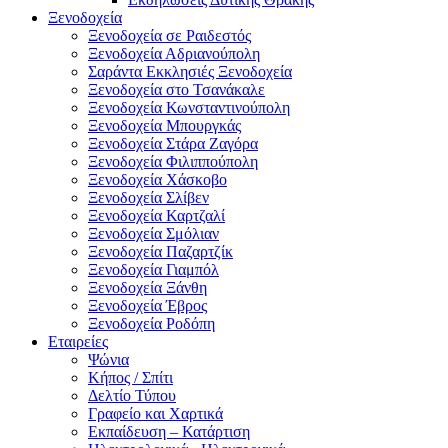
Ξενοδοχεία
Ξενοδοχεία σε Ραιδεστός
Ξενοδοχεία Αδριανούπολη
Σαράντα Εκκλησιές Ξενοδοχεία
Ξενοδοχεία στο Τσανάκαλε
Ξενοδοχεία Κωνσταντινούπολη
Ξενοδοχεία Μπουργκάς
Ξενοδοχεία Στάρα Ζαγόρα
Ξενοδοχεία Φιλιππούπολη
Ξενοδοχεία Χάσκοβο
Ξενοδοχεία Σλίβεν
Ξενοδοχεία Καρτζαλί
Ξενοδοχεία Σμόλιαν
Ξενοδοχεία Παζαρτζίκ
Ξενοδοχεία Γιαμπόλ
Ξενοδοχεία Ξάνθη
Ξενοδοχεία Έβρος
Ξενοδοχεία Ροδόπη
Εταιρείες
Ψώνια
Κήπος / Σπίτι
Δελτίο Τύπου
Γραφείο και Χαρτικά
Εκπαίδευση – Κατάρτιση