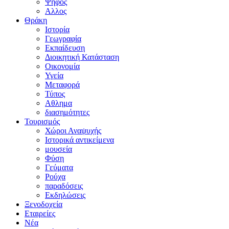
Ψήφος
Αλλος
Θράκη
Ιστορία
Γεωγραφία
Εκπαίδευση
Διοικητική Κατάσταση
Οικονομία
Υγεία
Μεταφορά
Τύπος
Αθλημα
διασημότητες
Τουρισμός
Χώροι Αναψυχής
Ιστορικά αντικείμενα
μουσεία
Φύση
Γεύματα
Ρούχα
παραδόσεις
Εκδηλώσεις
Ξενοδοχεία
Εταιρείες
Νέα