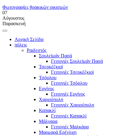
Φωτογραφίες θρακικών οικισμών
07
Αύγουστος
Παρασκευή
Αρχική Σελίδα
πόλεις
Ραιδεστός
Σουλεϊμάν Πασά
Γειτονιές Σουλεϊμάν Πασά
Τσερκέζκιοϊ
Γειτονιές Τσερκέζκιοϊ
Τσόρλου
Γειτονιές Τσόρλου
Εργίνος
Γειτονιές Εργίνος
Χαριούπολη
Γειτονιές Χαριούπολη
Καπακλί
Γειτονιές Καπακλί
Μάλγαρα
Γειτονιές Μαλκάρα
Μαρμαρά Ερέγλισι