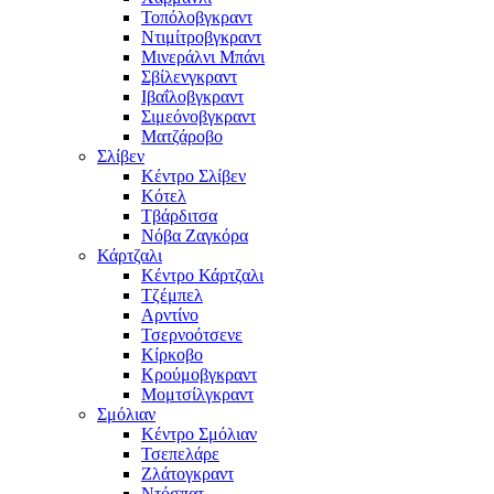
Τοπόλοβγκραντ
Ντιμίτροβγκραντ
Μινεράλνι Μπάνι
Σβίλενγκραντ
Ιβαΐλοβγκραντ
Σιμεόνοβγκραντ
Ματζάροβο
Σλίβεν
Κέντρο Σλίβεν
Κότελ
Τβάρδιτσα
Νόβα Ζαγκόρα
Κάρτζαλι
Κέντρο Κάρτζαλι
Τζέμπελ
Αρντίνο
Τσερνοότσενε
Κίρκοβο
Κρούμοβγκραντ
Μομτσίλγκραντ
Σμόλιαν
Κέντρο Σμόλιαν
Τσεπελάρε
Ζλάτογκραντ
Ντόσπατ