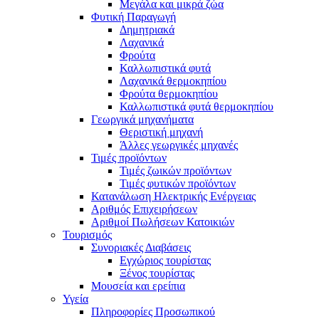
Μεγάλα και μικρά ζώα
Φυτική Παραγωγή
Δημητριακά
Λαχανικά
Φρούτα
Καλλωπιστικά φυτά
Λαχανικά θερμοκηπίου
Φρούτα θερμοκηπίου
Καλλωπιστικά φυτά θερμοκηπίου
Γεωργικά μηχανήματα
Θεριστική μηχανή
Άλλες γεωργικές μηχανές
Τιμές προϊόντων
Τιμές ζωικών προϊόντων
Τιμές φυτικών προϊόντων
Κατανάλωση Ηλεκτρικής Ενέργειας
Αριθμός Επιχειρήσεων
Αριθμοί Πωλήσεων Κατοικιών
Τουρισμός
Συνοριακές Διαβάσεις
Εγχώριος τουρίστας
Ξένος τουρίστας
Μουσεία και ερείπια
Υγεία
Πληροφορίες Προσωπικού