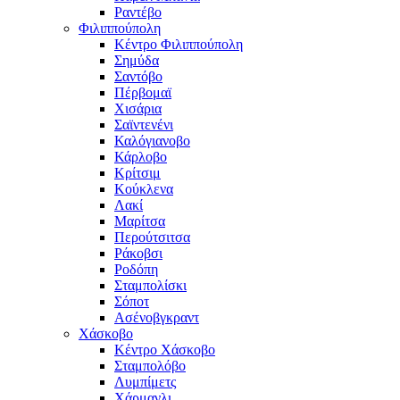
Ραντέβο
Φιλιππούπολη
Κέντρο Φιλιππούπολη
Σημύδα
Σαντόβο
Πέρβομαϊ
Χισάρια
Σαϊντενένι
Καλόγιανοβο
Κάρλοβο
Κρίτσιμ
Κούκλενα
Λακί
Μαρίτσα
Περούτσιτσα
Ράκοβσι
Ροδόπη
Σταμπολίσκι
Σόποτ
Ασένοβγκραντ
Χάσκοβο
Κέντρο Χάσκοβο
Σταμπολόβο
Λυμπίμετς
Χάρμανλι