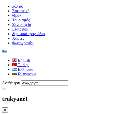
πόλεις
Στατιστική
Θράκη
Τουρισμός
Ξενοδοχεία
Εταιρείες
δημοτικά τραγούδια
Χάρτες
Φωτογραφίες
English
Türkçe
Ελληνικά
Български
Αναζήτηση
trakyanet
×