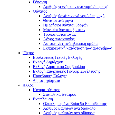
Γέννηση
Αριθμός γεννήσεων ανά νομό / περιοχή
Θάνατος
Αριθμός θανάτων ανά νομό / περιοχή
Θάνατοι ανά μήνα
Ημερήσιοι θάνατοι βρεφών
Μηνιαίοι θάνατοι βρεφών
Τρόπος αυτοκτονίας
Λόγος αυτοκτονίας
Αυτοκτονίες ανά ηλικιακή ομάδα
Εκπαιδευτική κατάσταση των αυτοχείρων
Ψήφος
Βουλευτικές Γενικές Εκλογές
Εκλογή Δημάρχου
Εκλογή Δημοτικού Συμβουλίου
Εκλογή Επαρχιακής Γενικής Συνέλευσης
Προεδρικές Εκλογές
Δημοψηφίσματα
Αλλος
Κινηματοθέατρο
Στατιστικά Θεάτρου
Εκπαίδευση
Ολοκληρωμένο Επίπεδο Εκπαίδευσης
Αριθμός μαθητών ανά δάσκαλο
Αριθμός μαθητών ανά αίθουσα