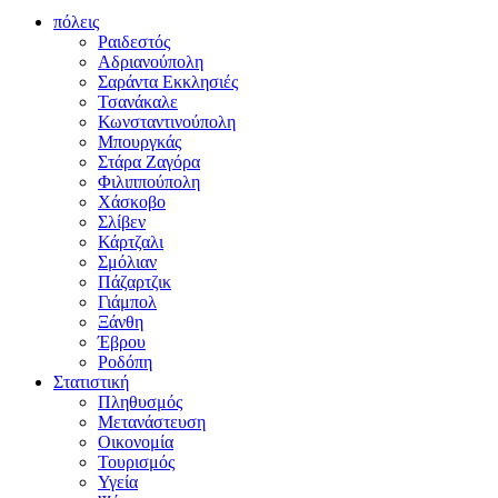
πόλεις
Ραιδεστός
Αδριανούπολη
Σαράντα Εκκλησιές
Τσανάκαλε
Κωνσταντινούπολη
Μπουργκάς
Στάρα Ζαγόρα
Φιλιππούπολη
Χάσκοβο
Σλίβεν
Κάρτζαλι
Σμόλιαν
Πάζαρτζικ
Γιάμπολ
Ξάνθη
Έβρου
Ροδόπη
Στατιστική
Πληθυσμός
Μετανάστευση
Οικονομία
Τουρισμός
Υγεία