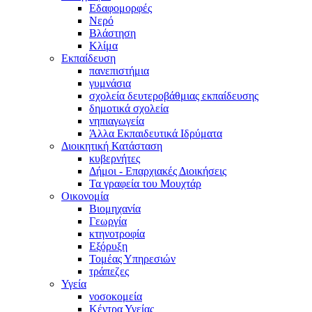
Εδαφομορφές
Νερό
Βλάστηση
Κλίμα
Εκπαίδευση
πανεπιστήμια
γυμνάσια
σχολεία δευτεροβάθμιας εκπαίδευσης
δημοτικά σχολεία
νηπιαγωγεία
Άλλα Εκπαιδευτικά Ιδρύματα
Διοικητική Κατάσταση
κυβερνήτες
Δήμοι - Επαρχιακές Διοικήσεις
Τα γραφεία του Μουχτάρ
Οικονομία
Βιομηχανία
Γεωργία
κτηνοτροφία
Εξόρυξη
Τομέας Υπηρεσιών
τράπεζες
Υγεία
νοσοκομεία
Κέντρα Υγείας