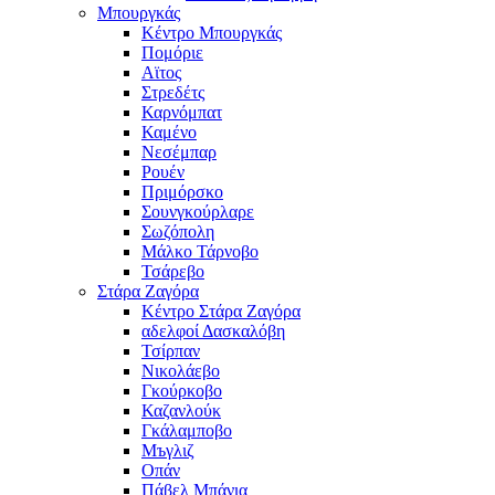
Μπουργκάς
Κέντρο Μπουργκάς
Πομόριε
Αϊτος
Στρεδέτς
Καρνόμπατ
Καμένο
Νεσέμπαρ
Ρουέν
Πριμόρσκο
Σουνγκούρλαρε
Σωζόπολη
Μάλκο Τάρνοβο
Τσάρεβο
Στάρα Ζαγόρα
Κέντρο Στάρα Ζαγόρα
αδελφοί Δασκαλόβη
Τσίρπαν
Νικολάεβο
Γκούρκοβο
Καζανλούκ
Γκάλαμποβο
Μъγλιζ
Οπάν
Πάβελ Μπάνια