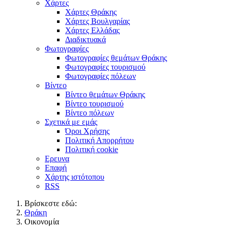
Χάρτες
Χάρτες Θράκης
Χάρτες Βουλγαρίας
Χάρτες Ελλάδας
Διαδικτυακά
Φωτογραφίες
Φωτογραφίες θεμάτων Θράκης
Φωτογραφίες τουρισμού
Φωτογραφίες πόλεων
Βίντεο
Βίντεο θεμάτων Θράκης
Βίντεο τουρισμού
Βίντεο πόλεων
Σχετικά με εμάς
Όροι Χρήσης
Πολιτική Απορρήτου
Πολιτική cookie
Ερευνα
Επαφή
Χάρτης ιστότοπου
RSS
Βρίσκεστε εδώ:
Θράκη
Οικονομία