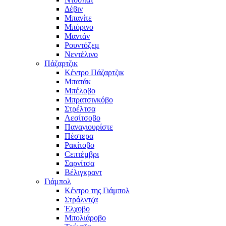
Δέβιν
Μπανίτε
Μπόρινο
Μαντάν
Ρουντόζεμ
Νεντέλινο
Πάζαρτζικ
Κέντρο Πάζαρτζικ
Μπατάκ
Μπέλοβο
Μπρατσιγκόβο
Στρέλτσα
Λεσίτσοβο
Παναγιουρίστε
Πέστερα
Ρακίτοβο
Сεπτέμβρι
Σαρνίτσα
Βέλιγκραντ
Γιάμπολ
Κέντρο της Γιάμπολ
Στράλντζα
Έλχοβο
Μπολιάροβο