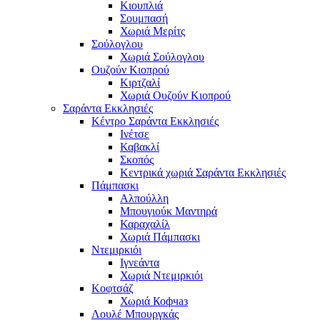
Κιουπλιά
Σουμπασή
Χωριά Μερίτς
Σούλογλου
Χωριά Σούλογλου
Ουζούν Κιοπρού
Κιρτζαλί
Χωριά Ουζούν Κιοπρού
Σαράντα Εκκλησιές
Κέντρο Σαράντα Εκκλησιές
Ινέτσε
Καβακλί
Σκοπός
Κεντρικά χωριά Σαράντα Εκκλησιές
Πάμπασκι
Αλπούλλη
Μπουγιούκ Μαντηρά
Καραχαλίλ
Χωριά Πάμπασκι
Ντεμιρκιόι
Ιγνεάντα
Χωριά Ντεμιρκιόι
Κοφτσάζ
Χωριά Кофчаз
Λουλέ Μπουργκάς