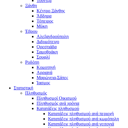
Τούντζα
Ξάνθη
Κέντρο Ξάνθης
Άβδηρα
Τόπειρος
Μύκη
Έβρου
Αλεξανδρούπολη
Διδυμότειχο
Ορεστιάδα
Σαμοθράκη
Σουφλί
Ροδόπη
Κομοτηνή
Αρριανά
Μαρώνεια-Σάπες
Ίασμος
Στατιστική
Πληθυσμός
Πληθυσμοί Οικισμού
Πληθυσμός ανά χρόνια
Κατατάξεις πληθυσμού
Κατατάξεις πληθυσμού ανά περιοχή
Κατατάξεις πληθυσμού ανά κωμόπολη
Κατατάξεις πληθυσμού ανά γειτονιά