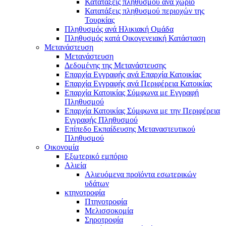
Κατατάξεις πληθυσμού ανά χωριό
Κατατάξεις πληθυσμού περιοχών της
Τουρκίας
Πληθυσμός ανά Ηλικιακή Ομάδα
Πληθυσμός κατά Οικογενειακή Κατάσταση
Μετανάστευση
Μετανάστευση
Δεδομένης της Μετανάστευσης
Επαρχία Εγγραφής ανά Επαρχία Κατοικίας
Επαρχία Εγγραφής ανά Περιφέρεια Κατοικίας
Επαρχία Κατοικίας Σύμφωνα με Εγγραφή
Πληθυσμού
Επαρχία Κατοικίας Σύμφωνα με την Περιφέρεια
Εγγραφής Πληθυσμού
Επίπεδο Εκπαίδευσης Μεταναστευτικού
Πληθυσμού
Οικονομία
Εξωτερικό εμπόριο
Αλιεία
Αλιευόμενα προϊόντα εσωτερικών
υδάτων
κτηνοτροφία
Πτηνοτροφία
Μελισσοκομία
Σηροτροφία