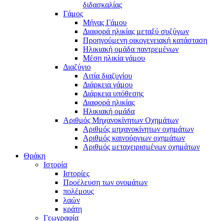
διδασκαλίας
Γάμος
Μήνας Γάμου
Διαφορά ηλικίας μεταξύ συζύγων
Προηγούμενη οικογενειακή κατάσταση
Ηλικιακή ομάδα παντρεμένων
Μέση ηλικία γάμου
Διαζύγιο
Αιτία διαζυγίου
Διάρκεια γάμου
Διάρκεια υπόθεσης
Διαφορά ηλικίας
Ηλικιακή ομάδα
Αριθμός Μηχανοκίνητων Οχημάτων
Αριθμός μηχανοκίνητων οχημάτων
Αριθμός καινούργιων οχημάτων
Αριθμός μεταχειρισμένων οχημάτων
Θράκη
Ιστορία
Ιστορίες
Προέλευση των ονομάτων
πολέμους
λαών
κράτη
Γεωγραφία