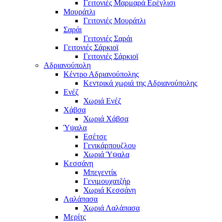
Γειτονιές Μαρμαρά Ερέγλισι
Μουράτλι
Γειτονιές Μουράτλι
Σαράι
Γειτονιές Σαράι
Γειτονιές Σάρκιοϊ
Γειτονιές Σάρκιοϊ
Αδριανούπολη
Κέντρο Αδριανούπολης
Κεντρικά χωριά της Αδριανούπολης
Ενέζ
Χωριά Ενέζ
Χάβσα
Χωριά Χάβσα
Ύψαλα
Εσέτσε
Γενικάρπουζλου
Χωριά Ύψαλα
Κεσσάνη
Μπεγεντίκ
Γενιμουχατζήρ
Χωριά Κεσσάνη
Λαλάπασα
Χωριά Λαλάπασα
Μερίτς