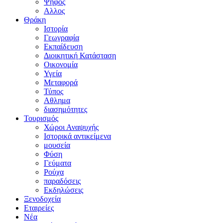
Ψήφος
Αλλος
Θράκη
Ιστορία
Γεωγραφία
Εκπαίδευση
Διοικητική Κατάσταση
Οικονομία
Υγεία
Μεταφορά
Τύπος
Αθλημα
διασημότητες
Τουρισμός
Χώροι Αναψυχής
Ιστορικά αντικείμενα
μουσεία
Φύση
Γεύματα
Ρούχα
παραδόσεις
Εκδηλώσεις
Ξενοδοχεία
Εταιρείες
Νέα