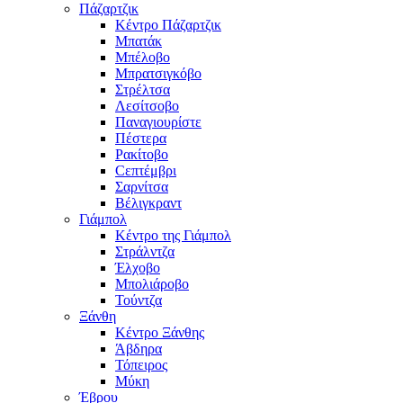
Πάζαρτζικ
Κέντρο Πάζαρτζικ
Μπατάκ
Μπέλοβο
Μπρατσιγκόβο
Στρέλτσα
Λεσίτσοβο
Παναγιουρίστε
Πέστερα
Ρακίτοβο
Сεπτέμβρι
Σαρνίτσα
Βέλιγκραντ
Γιάμπολ
Κέντρο της Γιάμπολ
Στράλντζα
Έλχοβο
Μπολιάροβο
Τούντζα
Ξάνθη
Κέντρο Ξάνθης
Άβδηρα
Τόπειρος
Μύκη
Έβρου