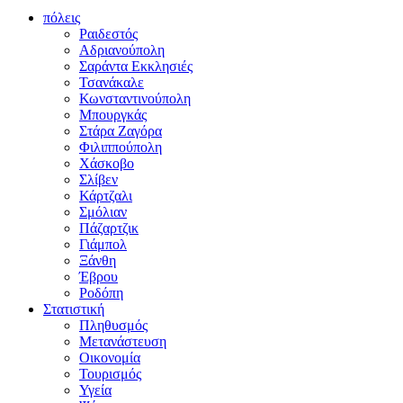
πόλεις
Ραιδεστός
Αδριανούπολη
Σαράντα Εκκλησιές
Τσανάκαλε
Κωνσταντινούπολη
Μπουργκάς
Στάρα Ζαγόρα
Φιλιππούπολη
Χάσκοβο
Σλίβεν
Κάρτζαλι
Σμόλιαν
Πάζαρτζικ
Γιάμπολ
Ξάνθη
Έβρου
Ροδόπη
Στατιστική
Πληθυσμός
Μετανάστευση
Οικονομία
Τουρισμός
Υγεία