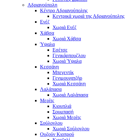
Αδριανούπολη
Κέντρο Αδριανούπολης
Κεντρικά χωριά της Αδριανούπολης
Ενέζ
Χωριά Ενέζ
Χάβσα
Χωριά Χάβσα
Ύψαλα
Εσέτσε
Γενικάρπουζλου
Χωριά Ύψαλα
Κεσσάνη
Μπεγεντίκ
Γενιμουχατζήρ
Χωριά Κεσσάνη
Λαλάπασα
Χωριά Λαλάπασα
Μερίτς
Κιουπλιά
Σουμπασή
Χωριά Μερίτς
Σούλογλου
Χωριά Σούλογλου
Ουζούν Κιοπρού
Κιρτζαλί