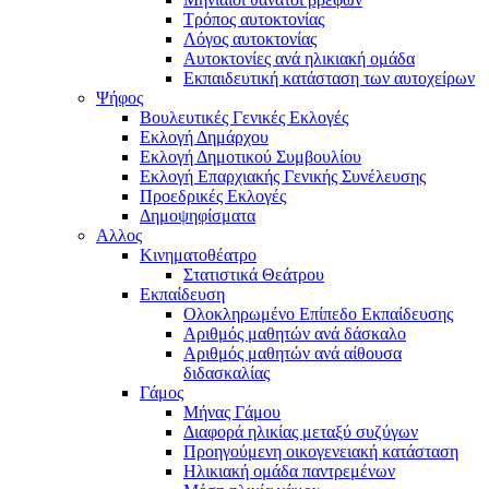
Τρόπος αυτοκτονίας
Λόγος αυτοκτονίας
Αυτοκτονίες ανά ηλικιακή ομάδα
Εκπαιδευτική κατάσταση των αυτοχείρων
Ψήφος
Βουλευτικές Γενικές Εκλογές
Εκλογή Δημάρχου
Εκλογή Δημοτικού Συμβουλίου
Εκλογή Επαρχιακής Γενικής Συνέλευσης
Προεδρικές Εκλογές
Δημοψηφίσματα
Αλλος
Κινηματοθέατρο
Στατιστικά Θεάτρου
Εκπαίδευση
Ολοκληρωμένο Επίπεδο Εκπαίδευσης
Αριθμός μαθητών ανά δάσκαλο
Αριθμός μαθητών ανά αίθουσα
διδασκαλίας
Γάμος
Μήνας Γάμου
Διαφορά ηλικίας μεταξύ συζύγων
Προηγούμενη οικογενειακή κατάσταση
Ηλικιακή ομάδα παντρεμένων