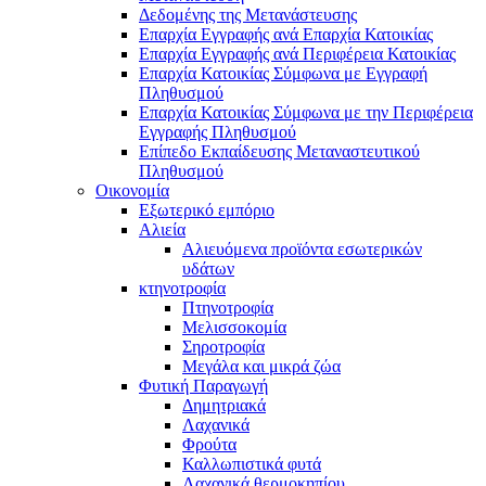
Δεδομένης της Μετανάστευσης
Επαρχία Εγγραφής ανά Επαρχία Κατοικίας
Επαρχία Εγγραφής ανά Περιφέρεια Κατοικίας
Επαρχία Κατοικίας Σύμφωνα με Εγγραφή
Πληθυσμού
Επαρχία Κατοικίας Σύμφωνα με την Περιφέρεια
Εγγραφής Πληθυσμού
Επίπεδο Εκπαίδευσης Μεταναστευτικού
Πληθυσμού
Οικονομία
Εξωτερικό εμπόριο
Αλιεία
Αλιευόμενα προϊόντα εσωτερικών
υδάτων
κτηνοτροφία
Πτηνοτροφία
Μελισσοκομία
Σηροτροφία
Μεγάλα και μικρά ζώα
Φυτική Παραγωγή
Δημητριακά
Λαχανικά
Φρούτα
Καλλωπιστικά φυτά
Λαχανικά θερμοκηπίου