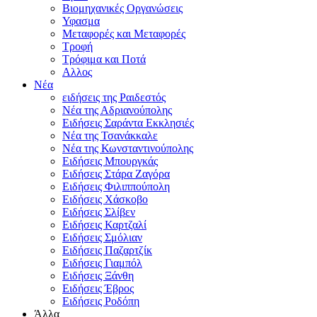
Βιομηχανικές Οργανώσεις
Υφασμα
Μεταφορές και Μεταφορές
Τροφή
Τρόφιμα και Ποτά
Αλλος
Νέα
ειδήσεις της Ραιδεστός
Νέα της Αδριανούπολης
Ειδήσεις Σαράντα Εκκλησιές
Νέα της Τσανάκκαλε
Νέα της Κωνσταντινούπολης
Ειδήσεις Μπουργκάς
Ειδήσεις Στάρα Ζαγόρα
Ειδήσεις Φιλιππούπολη
Ειδήσεις Χάσκοβο
Ειδήσεις Σλίβεν
Ειδήσεις Καρτζαλί
Ειδήσεις Σμόλιαν
Ειδήσεις Παζαρτζίκ
Ειδήσεις Γιαμπόλ
Ειδήσεις Ξάνθη
Ειδήσεις Έβρος
Ειδήσεις Ροδόπη
Άλλα