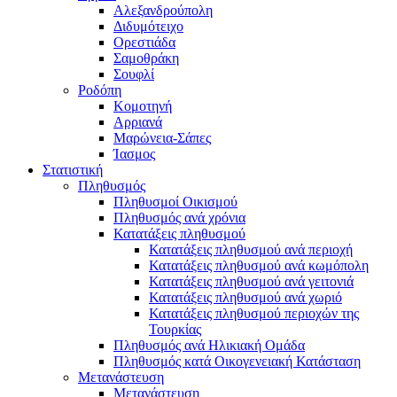
Αλεξανδρούπολη
Διδυμότειχο
Ορεστιάδα
Σαμοθράκη
Σουφλί
Ροδόπη
Κομοτηνή
Αρριανά
Μαρώνεια-Σάπες
Ίασμος
Στατιστική
Πληθυσμός
Πληθυσμοί Οικισμού
Πληθυσμός ανά χρόνια
Κατατάξεις πληθυσμού
Κατατάξεις πληθυσμού ανά περιοχή
Κατατάξεις πληθυσμού ανά κωμόπολη
Κατατάξεις πληθυσμού ανά γειτονιά
Κατατάξεις πληθυσμού ανά χωριό
Κατατάξεις πληθυσμού περιοχών της
Τουρκίας
Πληθυσμός ανά Ηλικιακή Ομάδα
Πληθυσμός κατά Οικογενειακή Κατάσταση
Μετανάστευση
Μετανάστευση