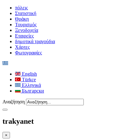
πόλεις
Στατιστική
Θράκη
Τουρισμός
Ξενοδοχεία
Εταιρείες
δημοτικά τραγούδια
Χάρτες
Φωτογραφίες
English
Türkçe
Ελληνικά
Български
Αναζήτηση
trakyanet
×