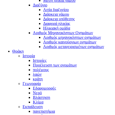
Μέση ηλικία γάμου
Διαζύγιο
Αιτία διαζυγίου
Διάρκεια γάμου
Διάρκεια υπόθεσης
Διαφορά ηλικίας
Ηλικιακή ομάδα
Αριθμός Μηχανοκίνητων Οχημάτων
Αριθμός μηχανοκίνητων οχημάτων
Αριθμός καινούργιων οχημάτων
Αριθμός μεταχειρισμένων οχημάτων
Θράκη
Ιστορία
Ιστορίες
Προέλευση των ονομάτων
πολέμους
λαών
κράτη
Γεωγραφία
Εδαφομορφές
Νερό
Βλάστηση
Κλίμα
Εκπαίδευση
πανεπιστήμια