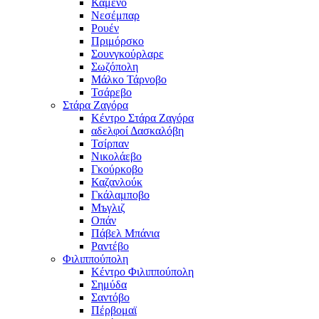
Καμένο
Νεσέμπαρ
Ρουέν
Πριμόρσκο
Σουνγκούρλαρε
Σωζόπολη
Μάλκο Τάρνοβο
Τσάρεβο
Στάρα Ζαγόρα
Κέντρο Στάρα Ζαγόρα
αδελφοί Δασκαλόβη
Τσίρπαν
Νικολάεβο
Γκούρκοβο
Καζανλούκ
Γκάλαμποβο
Μъγλιζ
Οπάν
Πάβελ Μπάνια
Ραντέβο
Φιλιππούπολη
Κέντρο Φιλιππούπολη
Σημύδα
Σαντόβο
Πέρβομαϊ