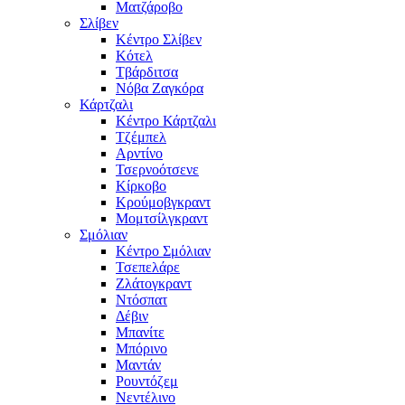
Ματζάροβο
Σλίβεν
Κέντρο Σλίβεν
Κότελ
Τβάρδιτσα
Νόβα Ζαγκόρα
Κάρτζαλι
Κέντρο Κάρτζαλι
Τζέμπελ
Αρντίνο
Τσερνοότσενε
Κίρκοβο
Κρούμοβγκραντ
Μομτσίλγκραντ
Σμόλιαν
Κέντρο Σμόλιαν
Τσεπελάρε
Ζλάτογκραντ
Ντόσπατ
Δέβιν
Μπανίτε
Μπόρινο
Μαντάν
Ρουντόζεμ
Νεντέλινο