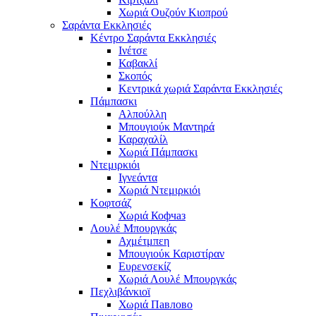
Χωριά Ουζούν Κιοπρού
Σαράντα Εκκλησιές
Κέντρο Σαράντα Εκκλησιές
Ινέτσε
Καβακλί
Σκοπός
Κεντρικά χωριά Σαράντα Εκκλησιές
Πάμπασκι
Αλπούλλη
Μπουγιούκ Μαντηρά
Καραχαλίλ
Χωριά Πάμπασκι
Ντεμιρκιόι
Ιγνεάντα
Χωριά Ντεμιρκιόι
Κοφτσάζ
Χωριά Кофчаз
Λουλέ Μπουργκάς
Αχμέτμπεη
Μπουγιούκ Καριστίραν
Ευρενσεκίζ
Χωριά Λουλέ Μπουργκάς
Πεχλιβάνκιοϊ
Χωριά Павлово