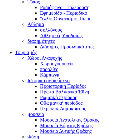
Τύπος
Ραδιόφωνο - Τηλεόραση
Εφημερίδα - Περιοδικό
Άλλοι Οργανισμοί Τύπου
Αθλημα
συλλόγους
Αθλητικές Υποδομές
διασημότητες
Διάσημες Προσωπικότητες
Τουρισμός
Χώροι Αναψυχής
Χώροι για πικνίκ
παραλίες
Κάμπινγκ
Ιστορικά αντικείμενα
Προϊστορική Περίοδος
Πρώτα Βαλκανικά Έθνη
Ρωμαϊκή περίοδος
Οθωμανική περίοδος
Περίοδος Δημοκρατίας
μουσεία
Μουσεία Ανατολικής Θράκης
Μουσεία Βόρειας Θράκης
Μουσεία Δυτικής Θράκης
Φύση