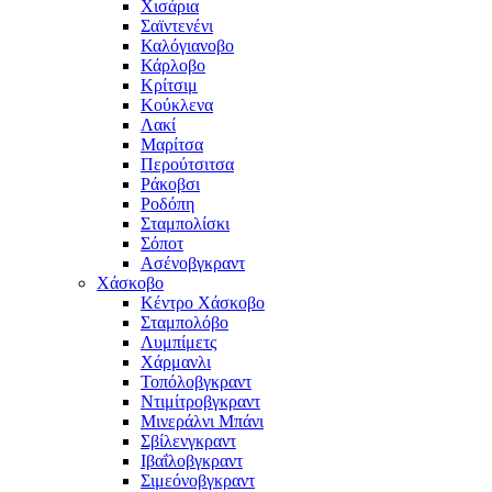
Χισάρια
Σαϊντενένι
Καλόγιανοβο
Κάρλοβο
Κρίτσιμ
Κούκλενα
Λακί
Μαρίτσα
Περούτσιτσα
Ράκοβσι
Ροδόπη
Σταμπολίσκι
Σόποτ
Ασένοβγκραντ
Χάσκοβο
Κέντρο Χάσκοβο
Σταμπολόβο
Λυμπίμετς
Χάρμανλι
Τοπόλοβγκραντ
Ντιμίτροβγκραντ
Μινεράλνι Μπάνι
Σβίλενγκραντ
Ιβαΐλοβγκραντ
Σιμεόνοβγκραντ