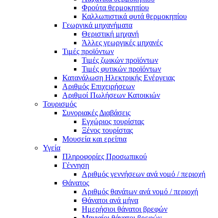
Φρούτα θερμοκηπίου
Καλλωπιστικά φυτά θερμοκηπίου
Γεωργικά μηχανήματα
Θεριστική μηχανή
Άλλες γεωργικές μηχανές
Τιμές προϊόντων
Τιμές ζωικών προϊόντων
Τιμές φυτικών προϊόντων
Κατανάλωση Ηλεκτρικής Ενέργειας
Αριθμός Επιχειρήσεων
Αριθμοί Πωλήσεων Κατοικιών
Τουρισμός
Συνοριακές Διαβάσεις
Εγχώριος τουρίστας
Ξένος τουρίστας
Μουσεία και ερείπια
Υγεία
Πληροφορίες Προσωπικού
Γέννηση
Αριθμός γεννήσεων ανά νομό / περιοχή
Θάνατος
Αριθμός θανάτων ανά νομό / περιοχή
Θάνατοι ανά μήνα
Ημερήσιοι θάνατοι βρεφών
Μηνιαίοι θάνατοι βρεφών