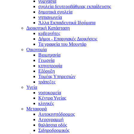
γυμνάσια
σχολεία δευτεροβάθμιας εκπαίδευσης
δημοτικά σχολεία
νηπιαγωγεία
Άλλα Εκπαιδευτικά Ιδρύματα
Διοικητική Κατάσταση
κυβερνήτες
Δήμοι - Επαρχιακές Διοικήσεις
Τα γραφεία του Μουχτάρ
Οικονομία
Βιομηχανία
Γεωργία
κτηνοτροφία
Εξόρυξη
Τομέας Υπηρεσιών
τράπεζες
Υγεία
νοσοκομεία
Κέντρα Υγείας
κλινικές
Μεταφορά
Αυτοκινητόδρομος
Αερογραμμή
θαλάσσια οδός
Σιδηροδρομικός