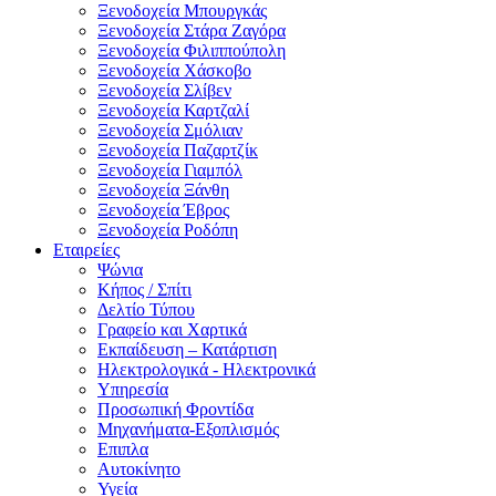
Ξενοδοχεία Μπουργκάς
Ξενοδοχεία Στάρα Ζαγόρα
Ξενοδοχεία Φιλιππούπολη
Ξενοδοχεία Χάσκοβο
Ξενοδοχεία Σλίβεν
Ξενοδοχεία Καρτζαλί
Ξενοδοχεία Σμόλιαν
Ξενοδοχεία Παζαρτζίκ
Ξενοδοχεία Γιαμπόλ
Ξενοδοχεία Ξάνθη
Ξενοδοχεία Έβρος
Ξενοδοχεία Ροδόπη
Εταιρείες
Ψώνια
Κήπος / Σπίτι
Δελτίο Τύπου
Γραφείο και Χαρτικά
Εκπαίδευση – Κατάρτιση
Ηλεκτρολογικά - Ηλεκτρονικά
Υπηρεσία
Προσωπική Φροντίδα
Μηχανήματα-Εξοπλισμός
Επιπλα
Αυτοκίνητο
Υγεία