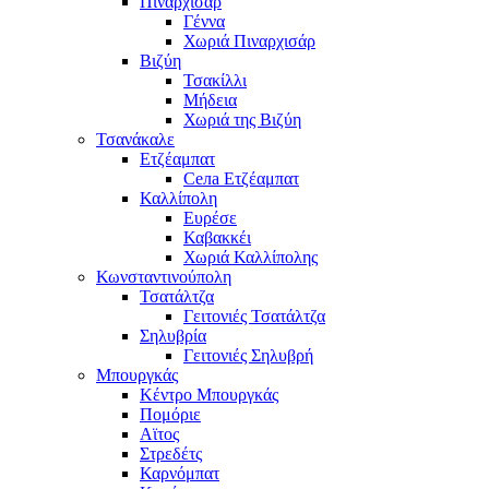
Πιναρχισάρ
Γέννα
Χωριά Πιναρχισάρ
Βιζύη
Τσακίλλι
Μήδεια
Χωριά της Βιζύη
Τσανάκαλε
Ετζέαμπατ
Села Ετζέαμπατ
Καλλίπολη
Ευρέσε
Καβακκέι
Χωριά Καλλίπολης
Κωνσταντινούπολη
Τσατάλτζα
Γειτονιές Τσατάλτζα
Σηλυβρία
Γειτονιές Σηλυβρή
Μπουργκάς
Κέντρο Μπουργκάς
Πομόριε
Αϊτος
Στρεδέτς
Καρνόμπατ