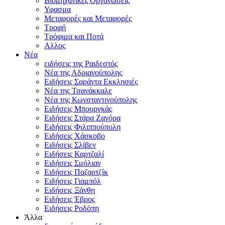
Βιομηχανικές Οργανώσεις
Υφασμα
Μεταφορές και Μεταφορές
Τροφή
Τρόφιμα και Ποτά
Αλλος
Νέα
ειδήσεις της Ραιδεστός
Νέα της Αδριανούπολης
Ειδήσεις Σαράντα Εκκλησιές
Νέα της Τσανάκκαλε
Νέα της Κωνσταντινούπολης
Ειδήσεις Μπουργκάς
Ειδήσεις Στάρα Ζαγόρα
Ειδήσεις Φιλιππούπολη
Ειδήσεις Χάσκοβο
Ειδήσεις Σλίβεν
Ειδήσεις Καρτζαλί
Ειδήσεις Σμόλιαν
Ειδήσεις Παζαρτζίκ
Ειδήσεις Γιαμπόλ
Ειδήσεις Ξάνθη
Ειδήσεις Έβρος
Ειδήσεις Ροδόπη
Άλλα