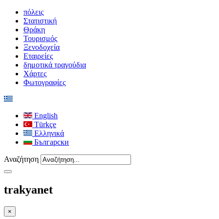
πόλεις
Στατιστική
Θράκη
Τουρισμός
Ξενοδοχεία
Εταιρείες
δημοτικά τραγούδια
Χάρτες
Φωτογραφίες
English
Türkçe
Ελληνικά
Български
Αναζήτηση
trakyanet
×