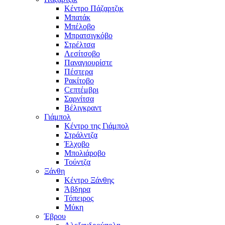
Κέντρο Πάζαρτζικ
Μπατάκ
Μπέλοβο
Μπρατσιγκόβο
Στρέλτσα
Λεσίτσοβο
Παναγιουρίστε
Πέστερα
Ρακίτοβο
Сεπτέμβρι
Σαρνίτσα
Βέλιγκραντ
Γιάμπολ
Κέντρο της Γιάμπολ
Στράλντζα
Έλχοβο
Μπολιάροβο
Τούντζα
Ξάνθη
Κέντρο Ξάνθης
Άβδηρα
Τόπειρος
Μύκη
Έβρου