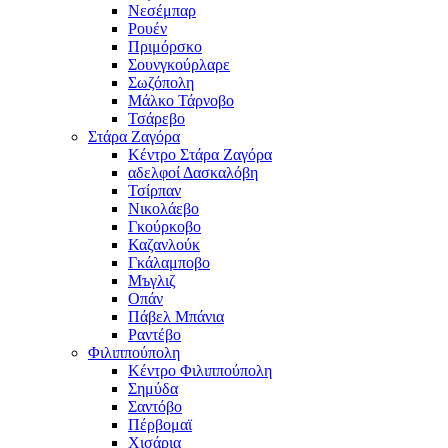
Νεσέμπαρ
Ρουέν
Πριμόρσκο
Σουνγκούρλαρε
Σωζόπολη
Μάλκο Τάρνοβο
Τσάρεβο
Στάρα Ζαγόρα
Κέντρο Στάρα Ζαγόρα
αδελφοί Δασκαλόβη
Τσίρπαν
Νικολάεβο
Γκούρκοβο
Καζανλούκ
Γκάλαμποβο
Μъγλιζ
Οπάν
Πάβελ Μπάνια
Ραντέβο
Φιλιππούπολη
Κέντρο Φιλιππούπολη
Σημύδα
Σαντόβο
Πέρβομαϊ
Χισάρια