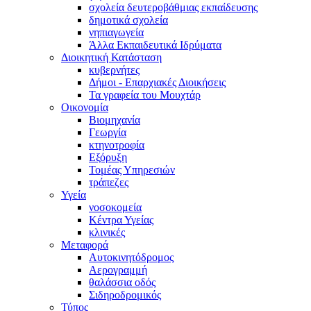
σχολεία δευτεροβάθμιας εκπαίδευσης
δημοτικά σχολεία
νηπιαγωγεία
Άλλα Εκπαιδευτικά Ιδρύματα
Διοικητική Κατάσταση
κυβερνήτες
Δήμοι - Επαρχιακές Διοικήσεις
Τα γραφεία του Μουχτάρ
Οικονομία
Βιομηχανία
Γεωργία
κτηνοτροφία
Εξόρυξη
Τομέας Υπηρεσιών
τράπεζες
Υγεία
νοσοκομεία
Κέντρα Υγείας
κλινικές
Μεταφορά
Αυτοκινητόδρομος
Αερογραμμή
θαλάσσια οδός
Σιδηροδρομικός
Τύπος