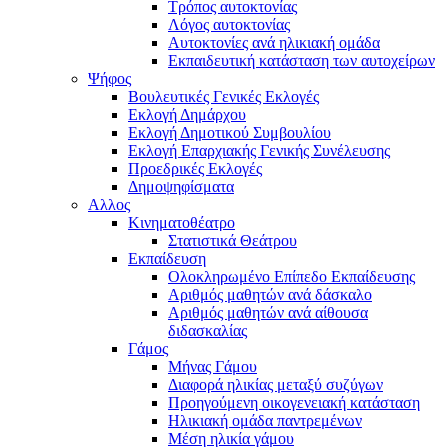
Τρόπος αυτοκτονίας
Λόγος αυτοκτονίας
Αυτοκτονίες ανά ηλικιακή ομάδα
Εκπαιδευτική κατάσταση των αυτοχείρων
Ψήφος
Βουλευτικές Γενικές Εκλογές
Εκλογή Δημάρχου
Εκλογή Δημοτικού Συμβουλίου
Εκλογή Επαρχιακής Γενικής Συνέλευσης
Προεδρικές Εκλογές
Δημοψηφίσματα
Αλλος
Κινηματοθέατρο
Στατιστικά Θεάτρου
Εκπαίδευση
Ολοκληρωμένο Επίπεδο Εκπαίδευσης
Αριθμός μαθητών ανά δάσκαλο
Αριθμός μαθητών ανά αίθουσα
διδασκαλίας
Γάμος
Μήνας Γάμου
Διαφορά ηλικίας μεταξύ συζύγων
Προηγούμενη οικογενειακή κατάσταση
Ηλικιακή ομάδα παντρεμένων
Μέση ηλικία γάμου