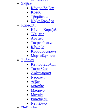
Σλίβεν
Κέντρο Σλίβεν
Κότελ
Τβάρδιτσα
Νόβα Ζαγκόρα
Κάρτζαλι
Κέντρο Κάρτζαλι
Τζέμπελ
Αρντίνο
Τσερνοότσενε
Κίρκοβο
Κρούμοβγκραντ
Μομτσίλγκραντ
Σμόλιαν
Κέντρο Σμόλιαν
Τσεπελάρε
Ζλάτογκραντ
Ντόσπατ
Δέβιν
Μπανίτε
Μπόρινο
Μαντάν
Ρουντόζεμ
Νεντέλινο
Πάζαρτζικ