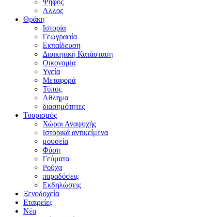
Ψήφος
Αλλος
Θράκη
Ιστορία
Γεωγραφία
Εκπαίδευση
Διοικητική Κατάσταση
Οικονομία
Υγεία
Μεταφορά
Τύπος
Αθλημα
διασημότητες
Τουρισμός
Χώροι Αναψυχής
Ιστορικά αντικείμενα
μουσεία
Φύση
Γεύματα
Ρούχα
παραδόσεις
Εκδηλώσεις
Ξενοδοχεία
Εταιρείες
Νέα