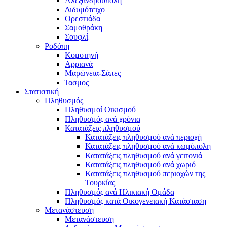
Αλεξανδρούπολη
Διδυμότειχο
Ορεστιάδα
Σαμοθράκη
Σουφλί
Ροδόπη
Κομοτηνή
Αρριανά
Μαρώνεια-Σάπες
Ίασμος
Στατιστική
Πληθυσμός
Πληθυσμοί Οικισμού
Πληθυσμός ανά χρόνια
Κατατάξεις πληθυσμού
Κατατάξεις πληθυσμού ανά περιοχή
Κατατάξεις πληθυσμού ανά κωμόπολη
Κατατάξεις πληθυσμού ανά γειτονιά
Κατατάξεις πληθυσμού ανά χωριό
Κατατάξεις πληθυσμού περιοχών της
Τουρκίας
Πληθυσμός ανά Ηλικιακή Ομάδα
Πληθυσμός κατά Οικογενειακή Κατάσταση
Μετανάστευση
Μετανάστευση