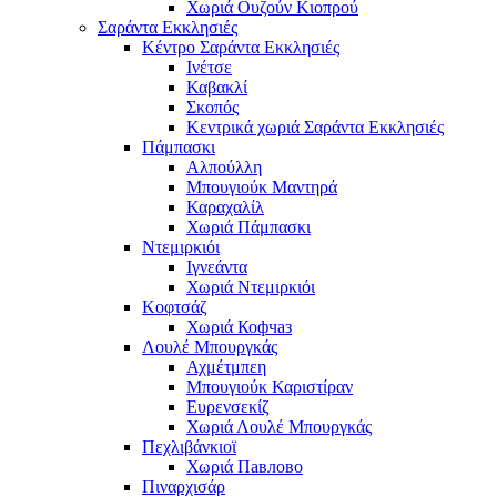
Χωριά Ουζούν Κιοπρού
Σαράντα Εκκλησιές
Κέντρο Σαράντα Εκκλησιές
Ινέτσε
Καβακλί
Σκοπός
Κεντρικά χωριά Σαράντα Εκκλησιές
Πάμπασκι
Αλπούλλη
Μπουγιούκ Μαντηρά
Καραχαλίλ
Χωριά Πάμπασκι
Ντεμιρκιόι
Ιγνεάντα
Χωριά Ντεμιρκιόι
Κοφτσάζ
Χωριά Кофчаз
Λουλέ Μπουργκάς
Αχμέτμπεη
Μπουγιούκ Καριστίραν
Ευρενσεκίζ
Χωριά Λουλέ Μπουργκάς
Πεχλιβάνκιοϊ
Χωριά Павлово
Πιναρχισάρ