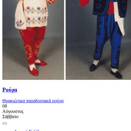
Ρούχα
Θρακιώτικα παραδοσιακά ρούχα
08
Αύγουστος
Σάββατο