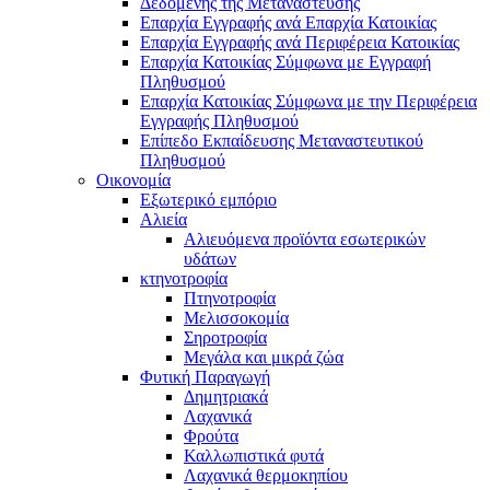
Δεδομένης της Μετανάστευσης
Επαρχία Εγγραφής ανά Επαρχία Κατοικίας
Επαρχία Εγγραφής ανά Περιφέρεια Κατοικίας
Επαρχία Κατοικίας Σύμφωνα με Εγγραφή
Πληθυσμού
Επαρχία Κατοικίας Σύμφωνα με την Περιφέρεια
Εγγραφής Πληθυσμού
Επίπεδο Εκπαίδευσης Μεταναστευτικού
Πληθυσμού
Οικονομία
Εξωτερικό εμπόριο
Αλιεία
Αλιευόμενα προϊόντα εσωτερικών
υδάτων
κτηνοτροφία
Πτηνοτροφία
Μελισσοκομία
Σηροτροφία
Μεγάλα και μικρά ζώα
Φυτική Παραγωγή
Δημητριακά
Λαχανικά
Φρούτα
Καλλωπιστικά φυτά
Λαχανικά θερμοκηπίου