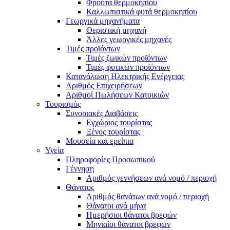
Φρούτα θερμοκηπίου
Καλλωπιστικά φυτά θερμοκηπίου
Γεωργικά μηχανήματα
Θεριστική μηχανή
Άλλες γεωργικές μηχανές
Τιμές προϊόντων
Τιμές ζωικών προϊόντων
Τιμές φυτικών προϊόντων
Κατανάλωση Ηλεκτρικής Ενέργειας
Αριθμός Επιχειρήσεων
Αριθμοί Πωλήσεων Κατοικιών
Τουρισμός
Συνοριακές Διαβάσεις
Εγχώριος τουρίστας
Ξένος τουρίστας
Μουσεία και ερείπια
Υγεία
Πληροφορίες Προσωπικού
Γέννηση
Αριθμός γεννήσεων ανά νομό / περιοχή
Θάνατος
Αριθμός θανάτων ανά νομό / περιοχή
Θάνατοι ανά μήνα
Ημερήσιοι θάνατοι βρεφών
Μηνιαίοι θάνατοι βρεφών