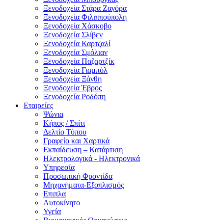
Ξενοδοχεία Στάρα Ζαγόρα
Ξενοδοχεία Φιλιππούπολη
Ξενοδοχεία Χάσκοβο
Ξενοδοχεία Σλίβεν
Ξενοδοχεία Καρτζαλί
Ξενοδοχεία Σμόλιαν
Ξενοδοχεία Παζαρτζίκ
Ξενοδοχεία Γιαμπόλ
Ξενοδοχεία Ξάνθη
Ξενοδοχεία Έβρος
Ξενοδοχεία Ροδόπη
Εταιρείες
Ψώνια
Κήπος / Σπίτι
Δελτίο Τύπου
Γραφείο και Χαρτικά
Εκπαίδευση – Κατάρτιση
Ηλεκτρολογικά - Ηλεκτρονικά
Υπηρεσία
Προσωπική Φροντίδα
Μηχανήματα-Εξοπλισμός
Επιπλα
Αυτοκίνητο
Υγεία