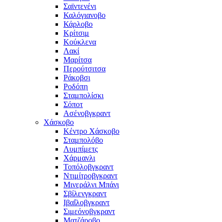
Σαϊντενένι
Καλόγιανοβο
Κάρλοβο
Κρίτσιμ
Κούκλενα
Λακί
Μαρίτσα
Περούτσιτσα
Ράκοβσι
Ροδόπη
Σταμπολίσκι
Σόποτ
Ασένοβγκραντ
Χάσκοβο
Κέντρο Χάσκοβο
Σταμπολόβο
Λυμπίμετς
Χάρμανλι
Τοπόλοβγκραντ
Ντιμίτροβγκραντ
Μινεράλνι Μπάνι
Σβίλενγκραντ
Ιβαΐλοβγκραντ
Σιμεόνοβγκραντ
Ματζάροβο