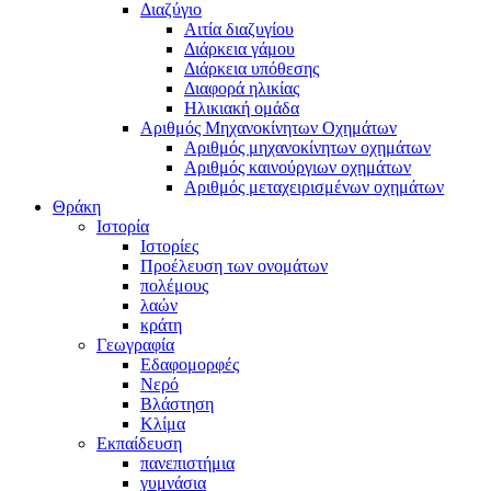
Διαζύγιο
Αιτία διαζυγίου
Διάρκεια γάμου
Διάρκεια υπόθεσης
Διαφορά ηλικίας
Ηλικιακή ομάδα
Αριθμός Μηχανοκίνητων Οχημάτων
Αριθμός μηχανοκίνητων οχημάτων
Αριθμός καινούργιων οχημάτων
Αριθμός μεταχειρισμένων οχημάτων
Θράκη
Ιστορία
Ιστορίες
Προέλευση των ονομάτων
πολέμους
λαών
κράτη
Γεωγραφία
Εδαφομορφές
Νερό
Βλάστηση
Κλίμα
Εκπαίδευση
πανεπιστήμια
γυμνάσια