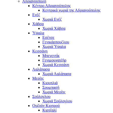
Αδριανούπολη
Κέντρο Αδριανούπολης
Κεντρικά χωριά της Αδριανούπολης
Ενέζ
Χωριά Ενέζ
Χάβσα
Χωριά Χάβσα
Ύψαλα
Εσέτσε
Γενικάρπουζλου
Χωριά Ύψαλα
Κεσσάνη
Μπεγεντίκ
Γενιμουχατζήρ
Χωριά Κεσσάνη
Λαλάπασα
Χωριά Λαλάπασα
Μερίτς
Κιουπλιά
Σουμπασή
Χωριά Μερίτς
Σούλογλου
Χωριά Σούλογλου
Ουζούν Κιοπρού
Κιρτζαλί