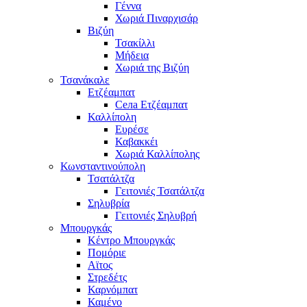
Γέννα
Χωριά Πιναρχισάρ
Βιζύη
Τσακίλλι
Μήδεια
Χωριά της Βιζύη
Τσανάκαλε
Ετζέαμπατ
Села Ετζέαμπατ
Καλλίπολη
Ευρέσε
Καβακκέι
Χωριά Καλλίπολης
Κωνσταντινούπολη
Τσατάλτζα
Γειτονιές Τσατάλτζα
Σηλυβρία
Γειτονιές Σηλυβρή
Μπουργκάς
Κέντρο Μπουργκάς
Πομόριε
Αϊτος
Στρεδέτς
Καρνόμπατ
Καμένο