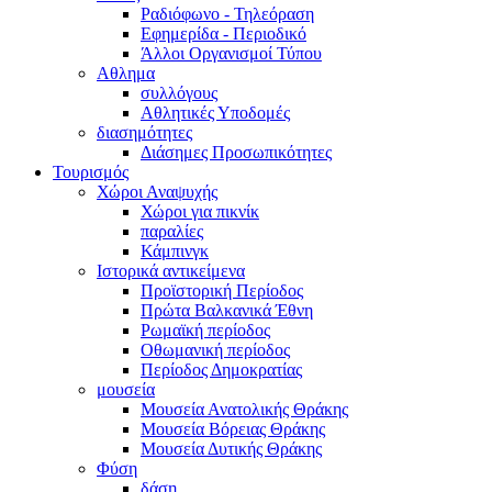
Ραδιόφωνο - Τηλεόραση
Εφημερίδα - Περιοδικό
Άλλοι Οργανισμοί Τύπου
Αθλημα
συλλόγους
Αθλητικές Υποδομές
διασημότητες
Διάσημες Προσωπικότητες
Τουρισμός
Χώροι Αναψυχής
Χώροι για πικνίκ
παραλίες
Κάμπινγκ
Ιστορικά αντικείμενα
Προϊστορική Περίοδος
Πρώτα Βαλκανικά Έθνη
Ρωμαϊκή περίοδος
Οθωμανική περίοδος
Περίοδος Δημοκρατίας
μουσεία
Μουσεία Ανατολικής Θράκης
Μουσεία Βόρειας Θράκης
Μουσεία Δυτικής Θράκης
Φύση
δάση