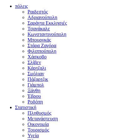
πόλεις
Ραιδεστός
Αδριανούπολη
Σαράντα Εκκλησιές
Τσανάκαλε
Κωνσταντινούπολη
Μπουργκάς
Στάρα Ζαγόρα
Φιλιππούπολη
Χάσκοβο
Σλίβεν
Κάρτζαλι
Σμόλιαν
Πάζαρτζικ
Γιάμπολ
Ξάνθη
Έβρου
Ροδόπη
Στατιστική
Πληθυσμός
Μετανάστευση
Οικονομία
Τουρισμός
Υγεία