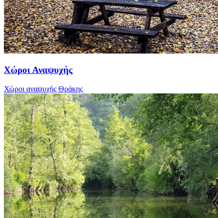
Χώροι Αναψυχής
Χώροι αναψυχής Θράκης