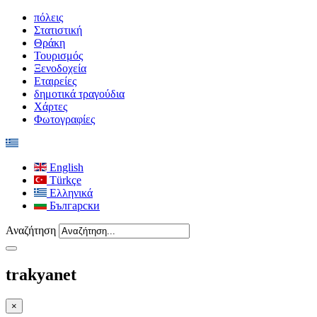
πόλεις
Στατιστική
Θράκη
Τουρισμός
Ξενοδοχεία
Εταιρείες
δημοτικά τραγούδια
Χάρτες
Φωτογραφίες
English
Türkçe
Ελληνικά
Български
Αναζήτηση
trakyanet
×