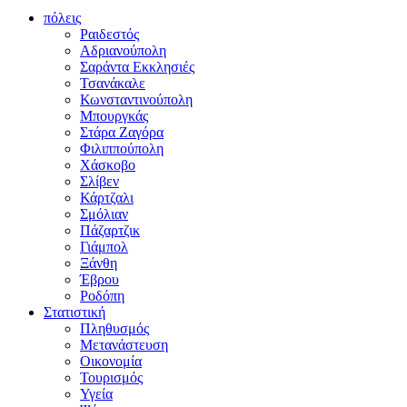
πόλεις
Ραιδεστός
Αδριανούπολη
Σαράντα Εκκλησιές
Τσανάκαλε
Κωνσταντινούπολη
Μπουργκάς
Στάρα Ζαγόρα
Φιλιππούπολη
Χάσκοβο
Σλίβεν
Κάρτζαλι
Σμόλιαν
Πάζαρτζικ
Γιάμπολ
Ξάνθη
Έβρου
Ροδόπη
Στατιστική
Πληθυσμός
Μετανάστευση
Οικονομία
Τουρισμός
Υγεία