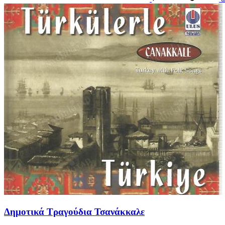
Δημοτικά Τραγούδια Τσανάκκαλε