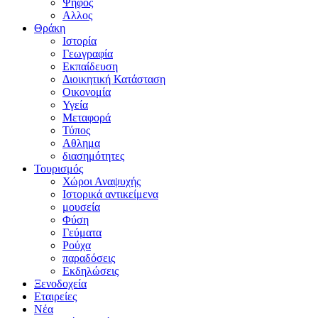
Ψήφος
Αλλος
Θράκη
Ιστορία
Γεωγραφία
Εκπαίδευση
Διοικητική Κατάσταση
Οικονομία
Υγεία
Μεταφορά
Τύπος
Αθλημα
διασημότητες
Τουρισμός
Χώροι Αναψυχής
Ιστορικά αντικείμενα
μουσεία
Φύση
Γεύματα
Ρούχα
παραδόσεις
Εκδηλώσεις
Ξενοδοχεία
Εταιρείες
Νέα