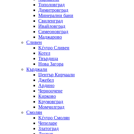
Тополовград
Димитровград
Минерални бани
Свиленград
Ивайловград
Симеоновград
Маджарово
Сливен
Κέντρο Сливен
Котел
Твърдица
Нова Загора
Кърджали
Център Кирчаали
Джебел
Ардино
Черноочене
Кирково
Крумовград
Момчилград
Смолян
Κέντρο Смолян
Чепеларе
Златоград
Доспат