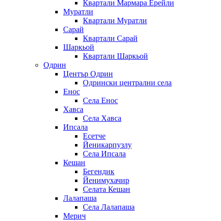
Квартали Мармара Ерейли
Муратли
Квартали Муратли
Сарай
Квартали Сарай
Шаркьой
Квартали Шаркьой
Одрин
Център Одрин
Одрински централни села
Енос
Села Енос
Хавса
Села Хавса
Ипсала
Есетче
Йеникарпузлу
Села Ипсала
Кешан
Бегендик
Йенимухачир
Селата Кешан
Лалапаша
Села Лалапаша
Мерич