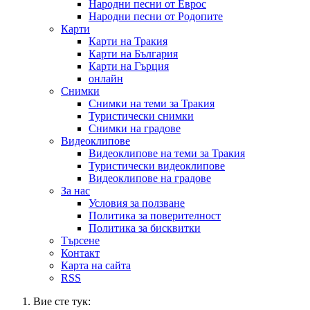
Народни песни от Еврос
Народни песни от Родопите
Карти
Карти на Тракия
Карти на България
Карти на Гърция
онлайн
Снимки
Снимки на теми за Тракия
Туристически снимки
Снимки на градове
Видеоклипове
Видеоклипове на теми за Тракия
Туристически видеоклипове
Видеоклипове на градове
За нас
Условия за ползване
Политика за поверителност
Политика за бисквитки
Търсене
Контакт
Карта на сайта
RSS
Вие сте тук: