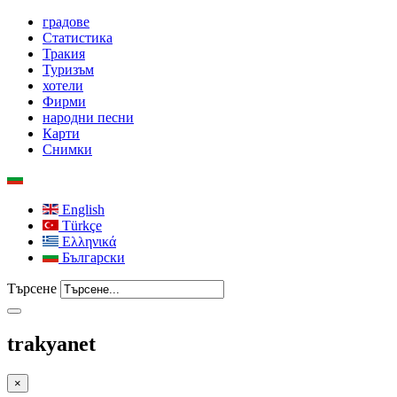
градове
Статистика
Тракия
Туризъм
хотели
Фирми
народни песни
Карти
Снимки
English
Türkçe
Ελληνικά
Български
Търсене
trakyanet
×