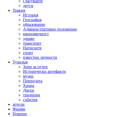
Гласувайте
други
Тракия
История
География
образование
Административно положение
икономичност
здраве
транспорт
Натиснете
спорт
известни личности
Туризъм
Зони за отдих
Исторически артефакти
музеи
Природата
Храна
Дрехи
традиции
събития
хотели
Фирми
Новини