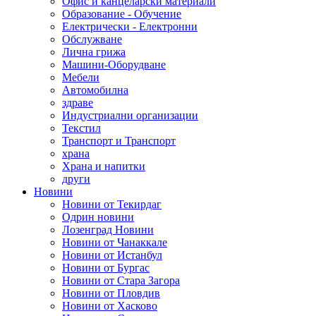
Офис и канцеларски материали
Образование - Обучение
Електрически - Електронни
Обслужване
Лична грижа
Машини-Оборудване
Мебели
Автомобилна
здраве
Индустриални организации
Текстил
Транспорт и Транспорт
храна
Храна и напитки
други
Новини
Новини от Текирдаг
Одрин новини
Лозенград Новини
Новини от Чанаккале
Новини от Истанбул
Новини от Бургас
Новини от Стара Загора
Новини от Пловдив
Новини от Хасково