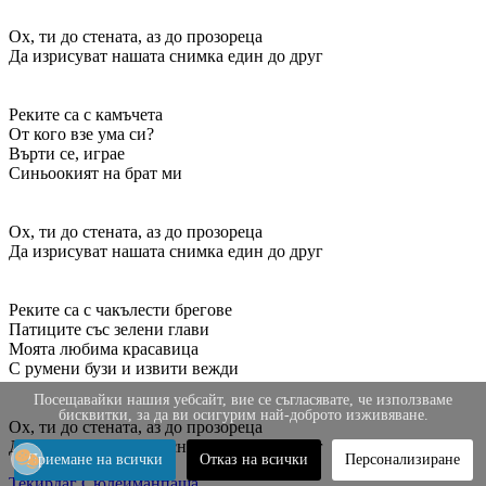
Ох, ти до стената, аз до прозореца
Да изрисуват нашата снимка един до друг
Реките са с камъчета
От кого взе ума си?
Върти се, играе
Синьоокият на брат ми
Ох, ти до стената, аз до прозореца
Да изрисуват нашата снимка един до друг
Реките са с чакълести брегове
Патиците със зелени глави
Моята любима красавица
С румени бузи и извити вежди
Посещавайки нашия уебсайт, вие се съгласявате, че използваме
бисквитки, за да ви осигурим най-доброто изживяване.
Ох, ти до стената, аз до прозореца
Да изрисуват нашата снимка един до друг
Приемане на всички
Отказ на всички
Персонализиране
Текирдаг
Сюлейманпаша