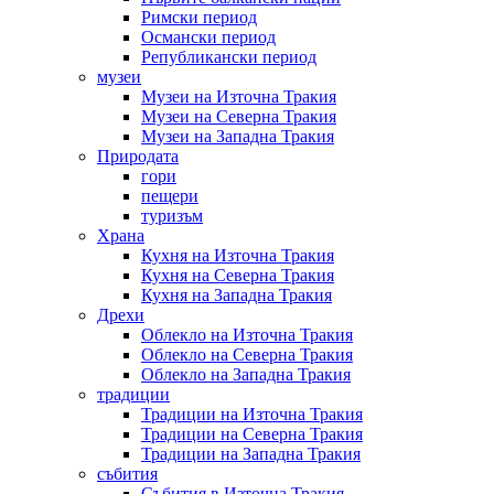
Римски период
Османски период
Републикански период
музеи
Музеи на Източна Тракия
Музеи на Северна Тракия
Музеи на Западна Тракия
Природата
гори
пещери
туризъм
Храна
Кухня на Източна Тракия
Кухня на Северна Тракия
Кухня на Западна Тракия
Дрехи
Облекло на Източна Тракия
Облекло на Северна Тракия
Облекло на Западна Тракия
традиции
Традиции на Източна Тракия
Традиции на Северна Тракия
Традиции на Западна Тракия
събития
Събития в Източна Тракия