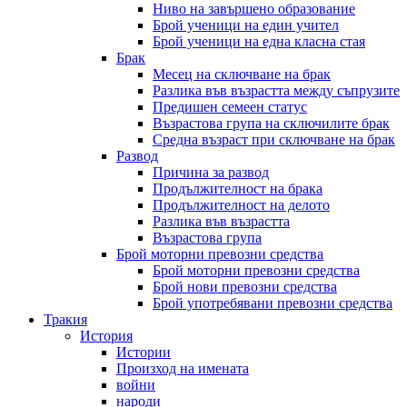
Ниво на завършено образование
Брой ученици на един учител
Брой ученици на една класна стая
Брак
Месец на сключване на брак
Разлика във възрастта между съпрузите
Предишен семеен статус
Възрастова група на сключилите брак
Средна възраст при сключване на брак
Развод
Причина за развод
Продължителност на брака
Продължителност на делото
Разлика във възрастта
Възрастова група
Брой моторни превозни средства
Брой моторни превозни средства
Брой нови превозни средства
Брой употребявани превозни средства
Тракия
История
Истории
Произход на имената
войни
народи