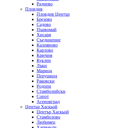
Раднево
Пловдив
Пловдив Център
Брезово
Садово
Първомай
Хисаря
Съединение
Калояново
Карлово
Кричим
Куклен
Лъки
Марица
Перущица
Раковски
Родопи
Стамболийски
Сопот
Асеновград
Център Хаскьой
Център Хаскьой
Стамболово
Любимец
Харманли