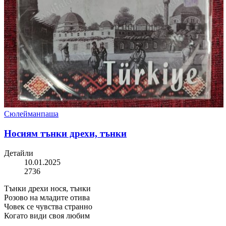
Сюлейманпаша
Носиям тънки дрехи, тънки
Детайли
10.01.2025
2736
Тънки дрехи нося, тънки
Розово на младите отива
Човек се чувства странно
Когато види своя любим