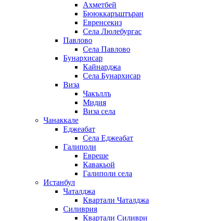
Ахметбей
Бююккаръштъран
Евренсекиз
Села Люлебургас
Павлово
Села Павлово
Бунархисар
Кайнарджа
Села Бунархисар
Виза
Чакъллъ
Мидия
Виза села
Чанаккале
Еджеабат
Села Еджеабат
Галиполи
Евреше
Кавакьой
Галиполи села
Истанбул
Чаталджа
Квартали Чаталджа
Силиврия
Квартали Силиври