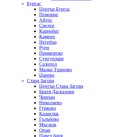
Бургас
Център Бургас
Поморие
Айтос
Средец
Карнобат
Камено
Несебър
Руен
Приморско
Сунгурларе
Созопол
Малко Търново
Царево
Стара Загора
Център Стара Загора
Братя Даскалови
Чирпан
Николаево
Гурково
Казанлък
Гълъбово
Мъглиж
Опан
Павел баня