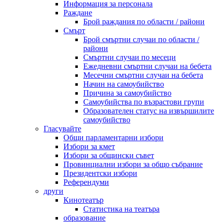
Информация за персонала
Раждане
Брой раждания по области / райони
Смърт
Брой смъртни случаи по области /
райони
Смъртни случаи по месеци
Ежедневни смъртни случаи на бебета
Месечни смъртни случаи на бебета
Начин на самоубийство
Причина за самоубийство
Самоубийства по възрастови групи
Образователен статус на извършилите
самоубийство
Гласувайте
Общи парламентарни избори
Избори за кмет
Избори за общински съвет
Провинциални избори за общо събрание
Президентски избори
Референдуми
други
Кинотеатър
Статистика на театъра
образование