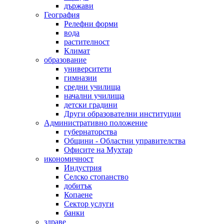
държави
География
Релефни форми
вода
растителност
Климат
образование
университети
гимназии
средни училища
начални училища
детски градини
Други образователни институции
Административно положение
губернаторства
Общини - Областни управителства
Офисите на Мухтар
икономичност
Индустрия
Селско стопанство
добитък
Копаене
Сектор услуги
банки
здраве