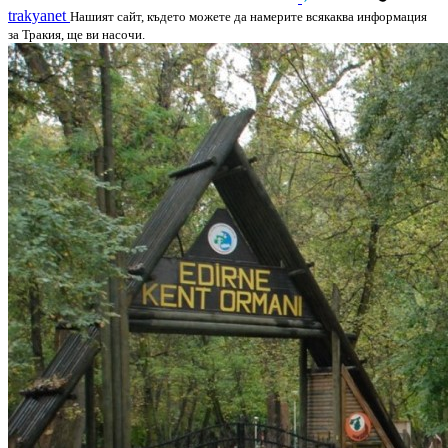
trakyanet
Нашият сайт, където можете да намерите всякаква информация
за Тракия, ще ви насочи.