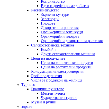
Копринарство
Едър и дребен рогат добитък
Растениевъдство
Зърнени култури
Зеленчуци
Плодове
Декоративни растения
Оранжерийни зеленчуци
Оранжерийни плодове
Оранжерийни декоративни растения
Селскостопанска техника
Комбайн
Други селскостопански машини
Цени на продуктите
Цени на животински продукти
Цени на растителни продукти
Консумация на електроенергия
Брой предприятия
Числа за продажби на жилища
Туризъм
Гранични пунктове
Местен турист
Чуждестранен турист
Музеи и руини
здраве