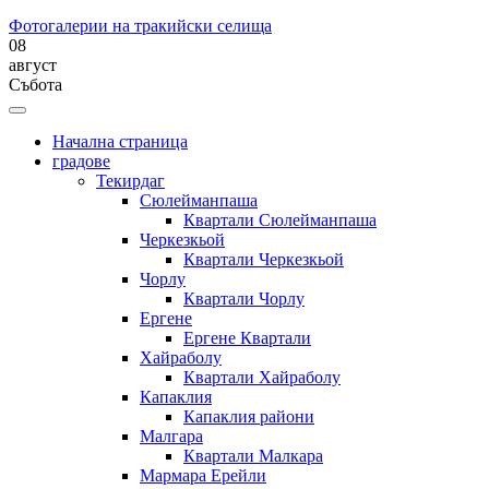
Фотогалерии на тракийски селища
08
август
Събота
Начална страница
градове
Текирдаг
Сюлейманпаша
Квартали Сюлейманпаша
Черкезкьой
Квартали Черкезкьой
Чорлу
Квартали Чорлу
Ергене
Ергене Квартали
Хайраболу
Квартали Хайраболу
Капаклия
Капаклия райони
Малгара
Квартали Малкара
Мармара Ерейли