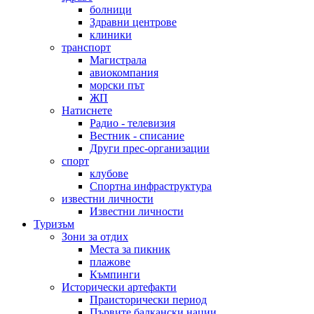
болници
Здравни центрове
клиники
транспорт
Магистрала
авиокомпания
морски път
ЖП
Натиснете
Радио - телевизия
Вестник - списание
Други прес-организации
спорт
клубове
Спортна инфраструктура
известни личности
Известни личности
Туризъм
Зони за отдих
Места за пикник
плажове
Къмпинги
Исторически артефакти
Праисторически период
Първите балкански нации