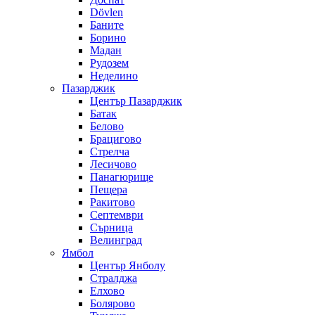
Dövlen
Баните
Борино
Мадан
Рудозем
Неделино
Пазарджик
Център Пазарджик
Батак
Белово
Брацигово
Стрелча
Лесичово
Панагюрище
Пещера
Ракитово
Септември
Сърница
Велинград
Ямбол
Център Янболу
Стралджа
Елхово
Болярово