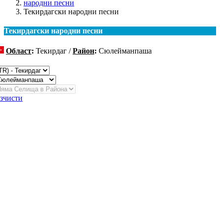
народни песни
Текирдагски народни песни
Текирдагски народни песни
Област
:
Текирдаг /
Район
:
Сюлейманпаша
ромяна
зчисти