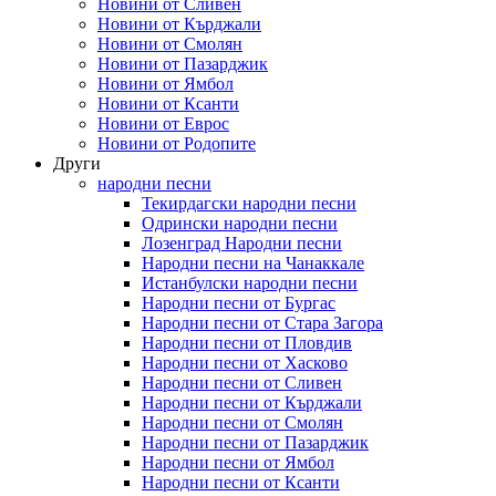
Новини от Сливен
Новини от Кърджали
Новини от Смолян
Новини от Пазарджик
Новини от Ямбол
Новини от Ксанти
Новини от Еврос
Новини от Родопите
Други
народни песни
Текирдагски народни песни
Одрински народни песни
Лозенград Народни песни
Народни песни на Чанаккале
Истанбулски народни песни
Народни песни от Бургас
Народни песни от Стара Загора
Народни песни от Пловдив
Народни песни от Хасково
Народни песни от Сливен
Народни песни от Кърджали
Народни песни от Смолян
Народни песни от Пазарджик
Народни песни от Ямбол
Народни песни от Ксанти