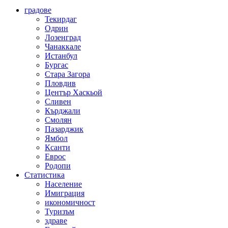
градове
Текирдаг
Одрин
Лозенград
Чанаккале
Истанбул
Бургас
Стара Загора
Пловдив
Център Хаскьой
Сливен
Кърджали
Смолян
Пазарджик
Ямбол
Ксанти
Еврос
Родопи
Статистика
Население
Имиграция
икономичност
Туризъм
здраве