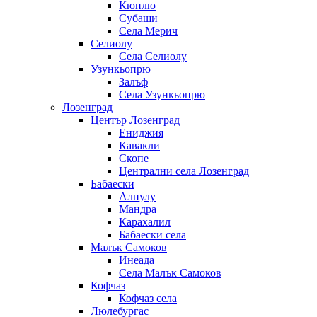
Кюплю
Субаши
Села Мерич
Селиолу
Села Селиолу
Узункьопрю
Залъф
Села Узункьопрю
Лозенград
Център Лозенград
Ениджия
Кавакли
Скопе
Централни села Лозенград
Бабаески
Алпулу
Мандра
Карахалил
Бабаески села
Малък Самоков
Инеада
Села Малък Самоков
Кофчаз
Кофчаз села
Люлебургас