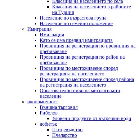
Класация на населението по села
Класация на населението в районите
на Турция
Население по възрастова група
Население по семейно положение
Имиграция
Имиграция
Като се има предвид имиграцията
Провинция на регистрация по провинция на
пребиваване
Провинция на регистрация по район на
пребиваване
Провинция по местоживеене според
регистрацията на населението
Провинция по местоживеене според района
на регистрация на населението
Образователно ниво на мигрантското
население
икономичност
Външна търговия
Риболов
Уловени продукти от вътрешни води
добитък
Птицевъдство
Пчеларство