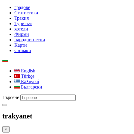
градове
Статистика
Тракия
Туризъм
хотели
Фирми
народни песни
Карти
Снимки
English
Türkçe
Ελληνικά
Български
Търсене
trakyanet
×