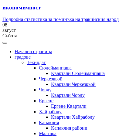
икономичност
Подробна статистика за поминъка на тракийския народ
08
август
Събота
Начална страница
градове
Текирдаг
Сюлейманпаша
Квартали Сюлейманпаша
Черкезкьой
Квартали Черкезкьой
Чорлу
Квартали Чорлу
Ергене
Ергене Квартали
Хайраболу
Квартали Хайраболу
Капаклия
Капаклия райони
Малгара