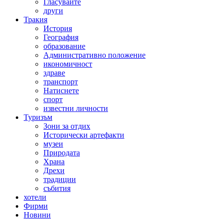
Гласувайте
други
Тракия
История
География
образование
Административно положение
икономичност
здраве
транспорт
Натиснете
спорт
известни личности
Туризъм
Зони за отдих
Исторически артефакти
музеи
Природата
Храна
Дрехи
традиции
събития
хотели
Фирми
Новини