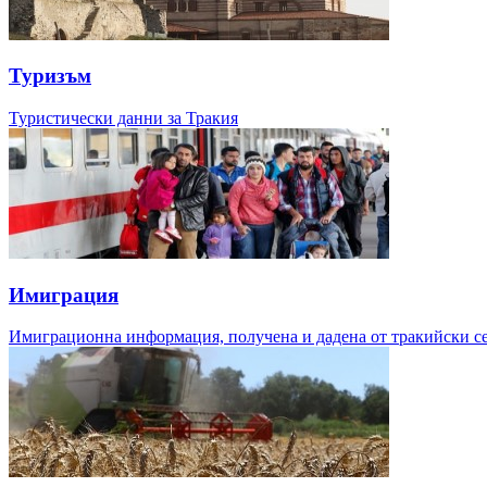
Туризъм
Туристически данни за Тракия
Имиграция
Имиграционна информация, получена и дадена от тракийски с