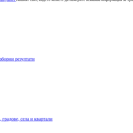
зборни резултати
 градове, села и квартали