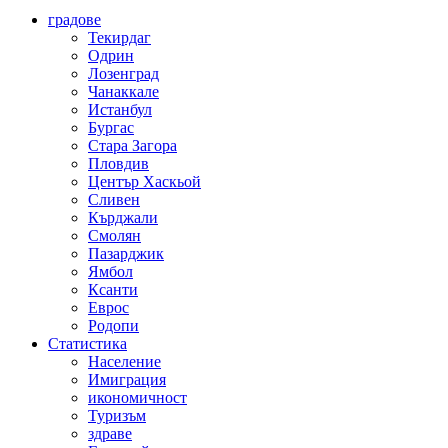
градове
Текирдаг
Одрин
Лозенград
Чанаккале
Истанбул
Бургас
Стара Загора
Пловдив
Център Хаскьой
Сливен
Кърджали
Смолян
Пазарджик
Ямбол
Ксанти
Еврос
Родопи
Статистика
Население
Имиграция
икономичност
Туризъм
здраве