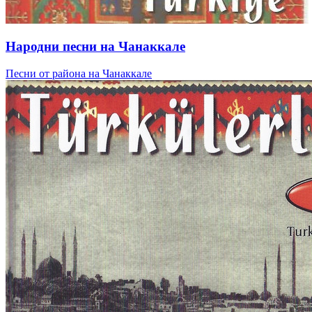
Народни песни на Чанаккале
Песни от района на Чанаккале