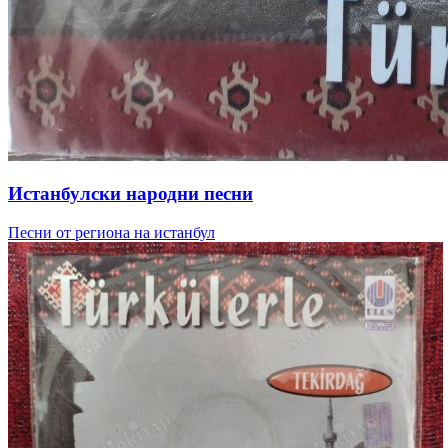
Истанбулски народни песни
Песни от региона на истанбул