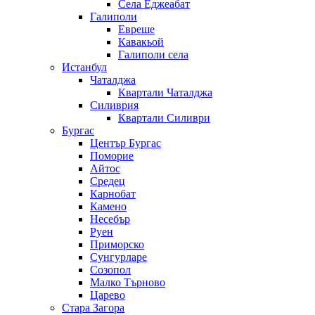
Села Еджеабат
Галиполи
Евреше
Кавакьой
Галиполи села
Истанбул
Чаталджа
Квартали Чаталджа
Силиврия
Квартали Силиври
Бургас
Център Бургас
Поморие
Айтос
Средец
Карнобат
Камено
Несебър
Руен
Приморско
Сунгурларе
Созопол
Малко Търново
Царево
Стара Загора