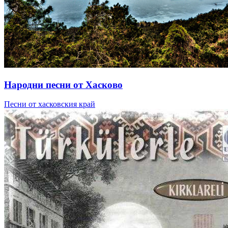
Народни песни от Хасково
Песни от хасковския край