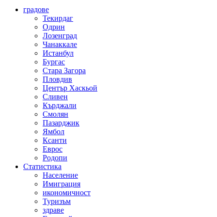
градове
Текирдаг
Одрин
Лозенград
Чанаккале
Истанбул
Бургас
Стара Загора
Пловдив
Център Хаскьой
Сливен
Кърджали
Смолян
Пазарджик
Ямбол
Ксанти
Еврос
Родопи
Статистика
Население
Имиграция
икономичност
Туризъм
здраве