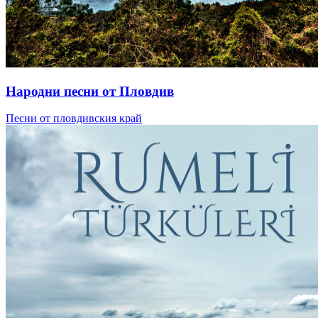
Народни песни от Пловдив
Песни от пловдивския край