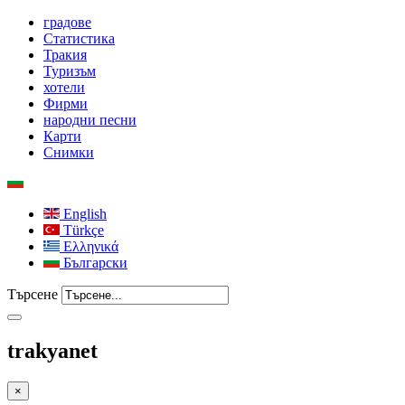
градове
Статистика
Тракия
Туризъм
хотели
Фирми
народни песни
Карти
Снимки
English
Türkçe
Ελληνικά
Български
Търсене
trakyanet
×