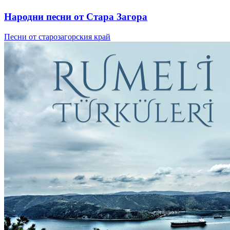
Народни песни от Стара Загора
Песни от старозагорския край