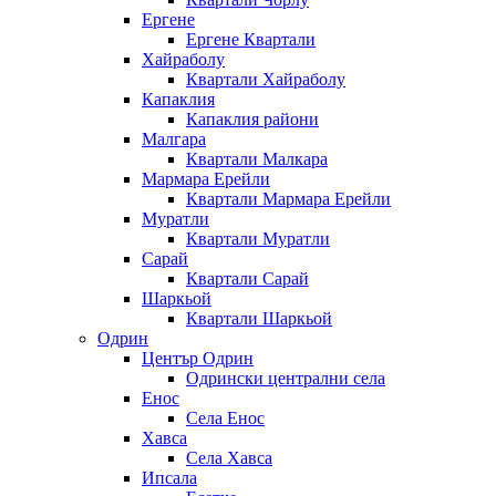
Ергене
Ергене Квартали
Хайраболу
Квартали Хайраболу
Капаклия
Капаклия райони
Малгара
Квартали Малкара
Мармара Ерейли
Квартали Мармара Ерейли
Муратли
Квартали Муратли
Сарай
Квартали Сарай
Шаркьой
Квартали Шаркьой
Одрин
Център Одрин
Одрински централни села
Енос
Села Енос
Хавса
Села Хавса
Ипсала