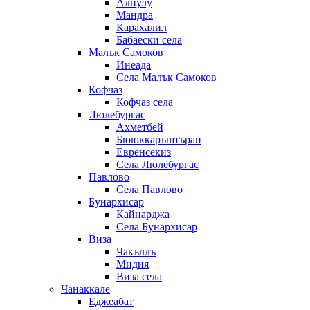
Алпулу
Мандра
Карахалил
Бабаески села
Малък Самоков
Инеада
Села Малък Самоков
Кофчаз
Кофчаз села
Люлебургас
Ахметбей
Бююккаръштъран
Евренсекиз
Села Люлебургас
Павлово
Села Павлово
Бунархисар
Кайнарджа
Села Бунархисар
Виза
Чакъллъ
Мидия
Виза села
Чанаккале
Еджеабат