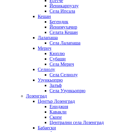
Есетче
Йеникарпузлу
Села Ипсала
Кешан
Бегендик
Йенимухачир
Селата Кешан
Лалапаша
Села Лалапаша
Мерич
Кюплю
Субаши
Села Мерич
Селиолу
Села Селиолу
Узункьопрю
Залъф
Села Узункьопрю
Лозенград
Център Лозенград
Ениджия
Кавакли
Скопе
Централни села Лозенград
Бабаески