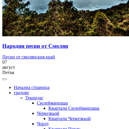
Народни песни от Смолян
Песни от смолянския край
07
август
Петък
Начална страница
градове
Текирдаг
Сюлейманпаша
Квартали Сюлейманпаша
Черкезкьой
Квартали Черкезкьой
Чорлу
Квартали Чорлу