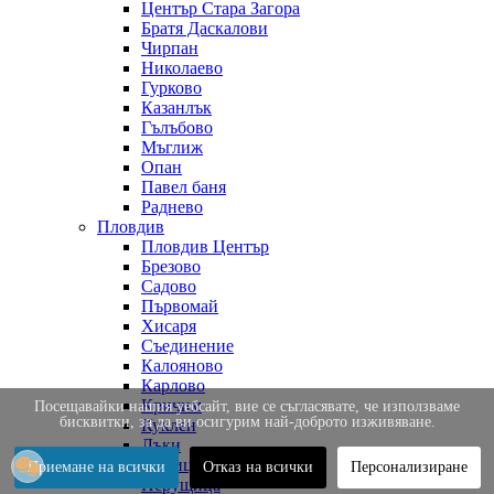
Център Стара Загора
Братя Даскалови
Чирпан
Николаево
Гурково
Казанлък
Гълъбово
Мъглиж
Опан
Павел баня
Раднево
Пловдив
Пловдив Център
Брезово
Садово
Първомай
Хисаря
Съединение
Калояново
Карлово
Кричим
Посещавайки нашия уебсайт, вие се съгласявате, че използваме
бисквитки, за да ви осигурим най-доброто изживяване.
Куклен
Лъки
Марица
Приемане на всички
Отказ на всички
Персонализиране
Перущица