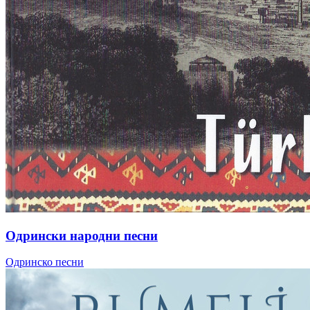
Одрински народни песни
Одринско песни