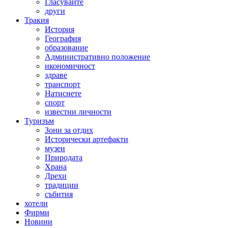
Гласувайте
други
Тракия
История
География
образование
Административно положение
икономичност
здраве
транспорт
Натиснете
спорт
известни личности
Туризъм
Зони за отдих
Исторически артефакти
музеи
Природата
Храна
Дрехи
традиции
събития
хотели
Фирми
Новини