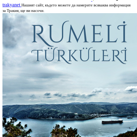
trakyanet
Нашият сайт, където можете да намерите всякаква информация
за Тракия, ще ви насочи.