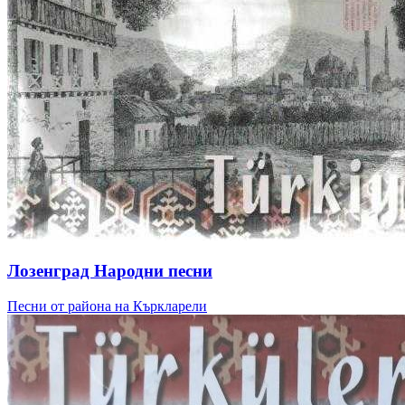
Лозенград Народни песни
Песни от района на Къркларели