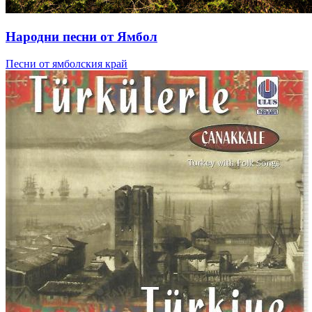
Народни песни от Ямбол
Песни от ямболския край