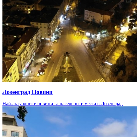
Лозенград Новини
Най-актуалните новини за населените места в Лозенград