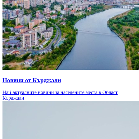
Новини от Кърджали
Най-актуалните новини за населените места в Област
Кърджали