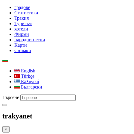
градове
Статистика
Тракия
Туризъм
хотели
Фирми
народни песни
Карти
Снимки
English
Türkçe
Ελληνικά
Български
Търсене
trakyanet
×