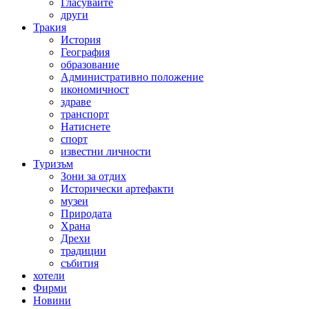
Гласувайте
други
Тракия
История
География
образование
Административно положение
икономичност
здраве
транспорт
Натиснете
спорт
известни личности
Туризъм
Зони за отдих
Исторически артефакти
музеи
Природата
Храна
Дрехи
традиции
събития
хотели
Фирми
Новини