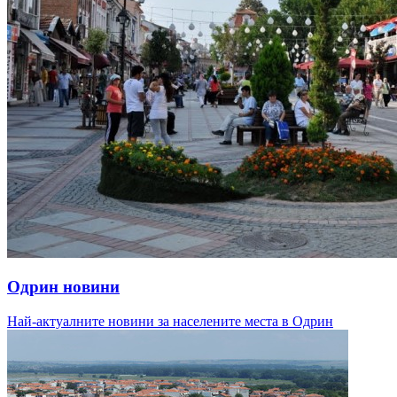
Одрин новини
Най-актуалните новини за населените места в Одрин