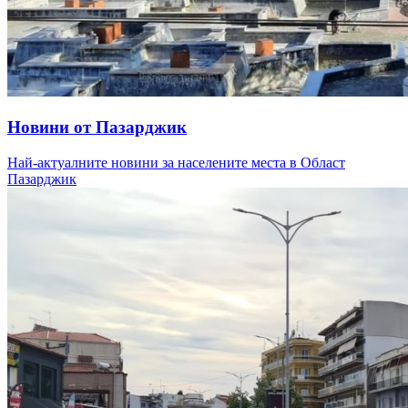
Новини от Пазарджик
Най-актуалните новини за населените места в Област
Пазарджик