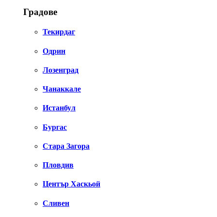
Градове
Текирдаг
Одрин
Лозенград
Чанаккале
Истанбул
Бургас
Стара Загора
Пловдив
Център Хаскьой
Сливен