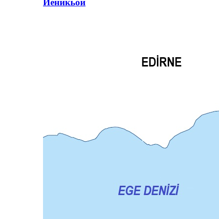
Йеникьой