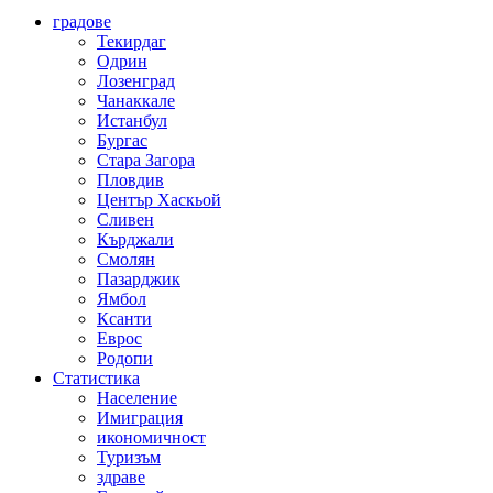
градове
Текирдаг
Одрин
Лозенград
Чанаккале
Истанбул
Бургас
Стара Загора
Пловдив
Център Хаскьой
Сливен
Кърджали
Смолян
Пазарджик
Ямбол
Ксанти
Еврос
Родопи
Статистика
Население
Имиграция
икономичност
Туризъм
здраве