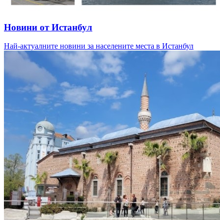
Новини от Истанбул
Най-актуалните новини за населените места в Истанбул