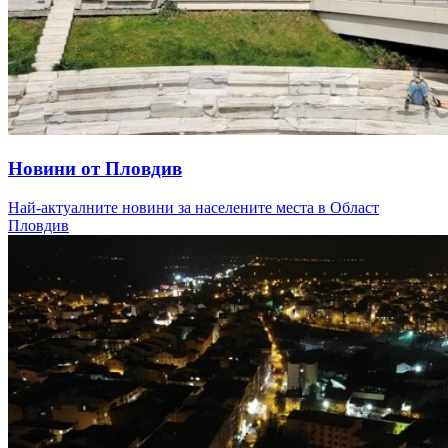
Новини от Пловдив
Най-актуалните новини за населените места в Област
Пловдив