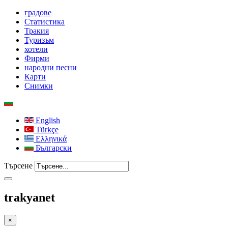
градове
Статистика
Тракия
Туризъм
хотели
Фирми
народни песни
Карти
Снимки
English
Türkçe
Ελληνικά
Български
Търсене
trakyanet
×