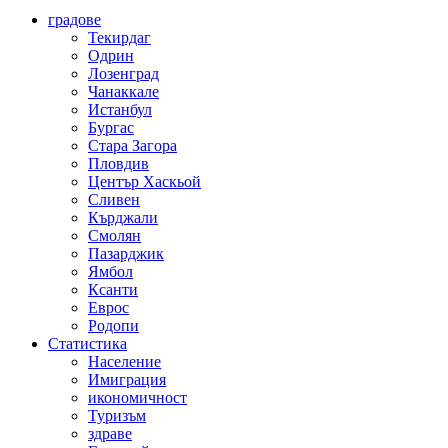
градове
Текирдаг
Одрин
Лозенград
Чанаккале
Истанбул
Бургас
Стара Загора
Пловдив
Център Хаскьой
Сливен
Кърджали
Смолян
Пазарджик
Ямбол
Ксанти
Еврос
Родопи
Статистика
Население
Имиграция
икономичност
Туризъм
здраве