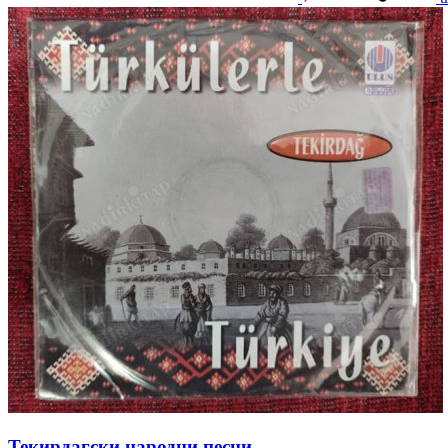
Текирдагски народни песни