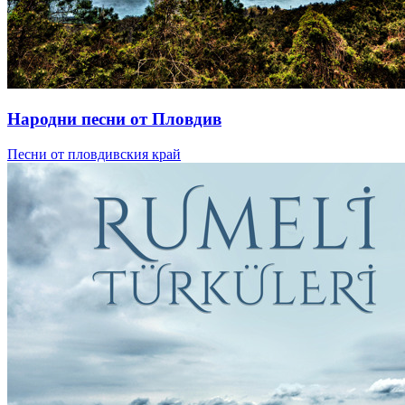
Народни песни от Пловдив
Песни от пловдивския край