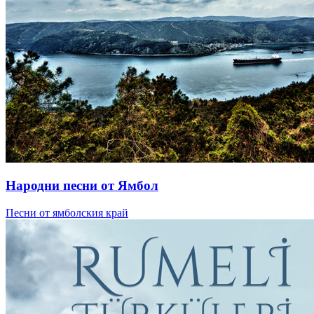
Народни песни от Ямбол
Песни от ямболския край