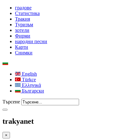
градове
Статистика
Тракия
Туризъм
хотели
Фирми
народни песни
Карти
Снимки
English
Türkçe
Ελληνικά
Български
Търсене
trakyanet
×