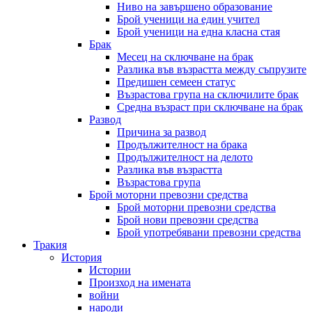
Ниво на завършено образование
Брой ученици на един учител
Брой ученици на една класна стая
Брак
Месец на сключване на брак
Разлика във възрастта между съпрузите
Предишен семеен статус
Възрастова група на сключилите брак
Средна възраст при сключване на брак
Развод
Причина за развод
Продължителност на брака
Продължителност на делото
Разлика във възрастта
Възрастова група
Брой моторни превозни средства
Брой моторни превозни средства
Брой нови превозни средства
Брой употребявани превозни средства
Тракия
История
Истории
Произход на имената
войни
народи