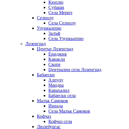
Кюплю
Субаши
Села Мерич
Селиолу
Села Селиолу
Узункьопрю
Залъф
Села Узункьопрю
Лозенград
Център Лозенград
Ениджия
Кавакли
Скопе
Централни села Лозенград
Бабаески
Алпулу
Мандра
Карахалил
Бабаески села
Малък Самоков
Инеада
Села Малък Самоков
Кофчаз
Кофчаз села
Люлебургас