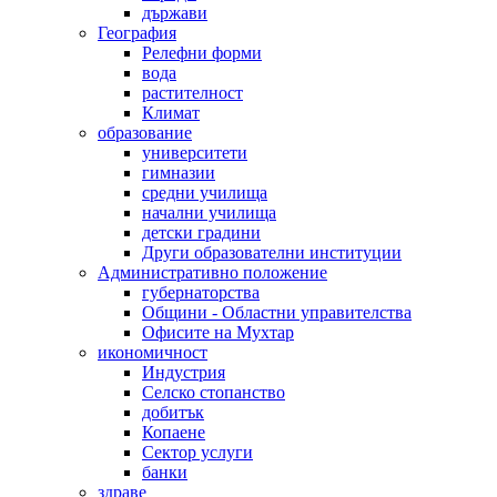
държави
География
Релефни форми
вода
растителност
Климат
образование
университети
гимназии
средни училища
начални училища
детски градини
Други образователни институции
Административно положение
губернаторства
Общини - Областни управителства
Офисите на Мухтар
икономичност
Индустрия
Селско стопанство
добитък
Копаене
Сектор услуги
банки
здраве