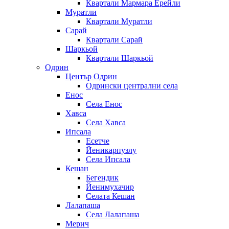
Квартали Мармара Ерейли
Муратли
Квартали Муратли
Сарай
Квартали Сарай
Шаркьой
Квартали Шаркьой
Одрин
Център Одрин
Одрински централни села
Енос
Села Енос
Хавса
Села Хавса
Ипсала
Есетче
Йеникарпузлу
Села Ипсала
Кешан
Бегендик
Йенимухачир
Селата Кешан
Лалапаша
Села Лалапаша
Мерич