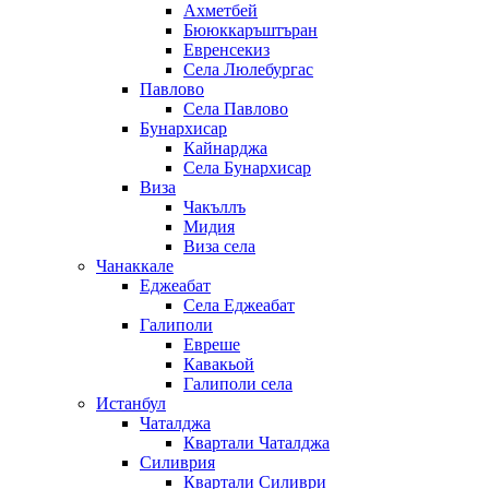
Ахметбей
Бююккаръштъран
Евренсекиз
Села Люлебургас
Павлово
Села Павлово
Бунархисар
Кайнарджа
Села Бунархисар
Виза
Чакъллъ
Мидия
Виза села
Чанаккале
Еджеабат
Села Еджеабат
Галиполи
Евреше
Кавакьой
Галиполи села
Истанбул
Чаталджа
Квартали Чаталджа
Силиврия
Квартали Силиври