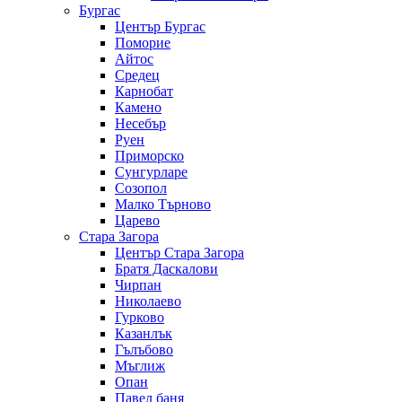
Бургас
Център Бургас
Поморие
Айтос
Средец
Карнобат
Камено
Несебър
Руен
Приморско
Сунгурларе
Созопол
Малко Търново
Царево
Стара Загора
Център Стара Загора
Братя Даскалови
Чирпан
Николаево
Гурково
Казанлък
Гълъбово
Мъглиж
Опан
Павел баня