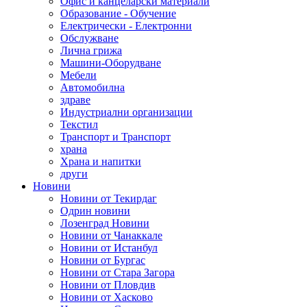
Офис и канцеларски материали
Образование - Обучение
Електрически - Електронни
Обслужване
Лична грижа
Машини-Оборудване
Мебели
Автомобилна
здраве
Индустриални организации
Текстил
Транспорт и Транспорт
храна
Храна и напитки
други
Новини
Новини от Текирдаг
Одрин новини
Лозенград Новини
Новини от Чанаккале
Новини от Истанбул
Новини от Бургас
Новини от Стара Загора
Новини от Пловдив
Новини от Хасково