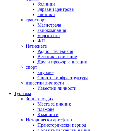
болници
Здравни центрове
клиники
транспорт
Магистрала
авиокомпания
морски път
ЖП
Натиснете
Радио - телевизия
Вестник - списание
Други прес-организации
спорт
клубове
Спортна инфраструктура
известни личности
Известни личности
Туризъм
Зони за отдих
Места за пикник
плажове
Къмпинги
Исторически артефакти
Праисторически период
Първите балкански нации