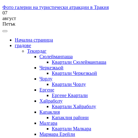
Фото галерии на туристически атракции в Тракия
07
август
Петък
Начална страница
градове
Текирдаг
Сюлейманпаша
Квартали Сюлейманпаша
Черкезкьой
Квартали Черкезкьой
Чорлу
Квартали Чорлу
Ергене
Ергене Квартали
Хайраболу
Квартали Хайраболу
Капаклия
Капаклия райони
Малгара
Квартали Малкара
Мармара Ерейли