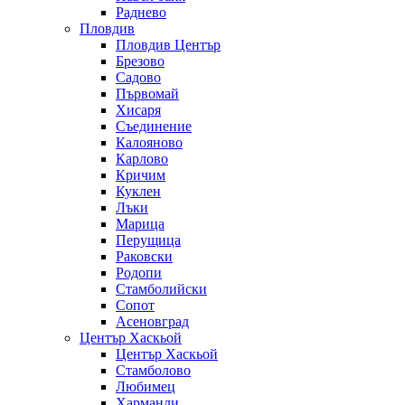
Раднево
Пловдив
Пловдив Център
Брезово
Садово
Първомай
Хисаря
Съединение
Калояново
Карлово
Кричим
Куклен
Лъки
Марица
Перущица
Раковски
Родопи
Стамболийски
Сопот
Асеновград
Център Хаскьой
Център Хаскьой
Стамболово
Любимец
Харманли