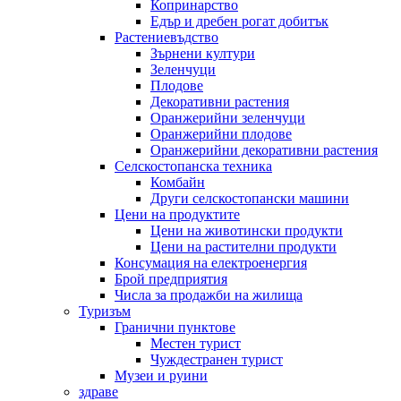
Копринарство
Едър и дребен рогат добитък
Растениевъдство
Зърнени култури
Зеленчуци
Плодове
Декоративни растения
Оранжерийни зеленчуци
Оранжерийни плодове
Оранжерийни декоративни растения
Селскостопанска техника
Комбайн
Други селскостопански машини
Цени на продуктите
Цени на животински продукти
Цени на растителни продукти
Консумация на електроенергия
Брой предприятия
Числа за продажби на жилища
Туризъм
Гранични пунктове
Местен турист
Чуждестранен турист
Музеи и руини
здраве