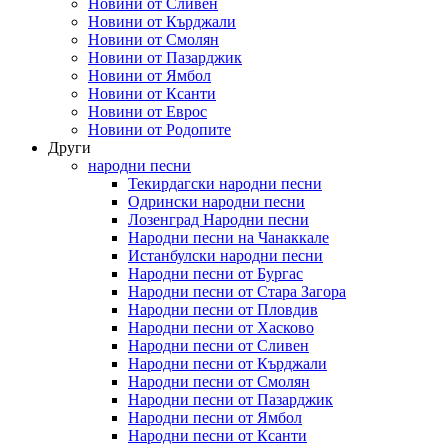
Новини от Сливен
Новини от Кърджали
Новини от Смолян
Новини от Пазарджик
Новини от Ямбол
Новини от Ксанти
Новини от Еврос
Новини от Родопите
Други
народни песни
Текирдагски народни песни
Одрински народни песни
Лозенград Народни песни
Народни песни на Чанаккале
Истанбулски народни песни
Народни песни от Бургас
Народни песни от Стара Загора
Народни песни от Пловдив
Народни песни от Хасково
Народни песни от Сливен
Народни песни от Кърджали
Народни песни от Смолян
Народни песни от Пазарджик
Народни песни от Ямбол
Народни песни от Ксанти