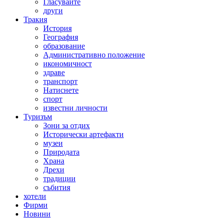
Гласувайте
други
Тракия
История
География
образование
Административно положение
икономичност
здраве
транспорт
Натиснете
спорт
известни личности
Туризъм
Зони за отдих
Исторически артефакти
музеи
Природата
Храна
Дрехи
традиции
събития
хотели
Фирми
Новини