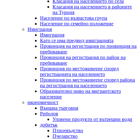
Класация на населението по села
Класация на населението в районите
на Турция
Население по възрастова група
Население по семейно положение
Имиграция
Имиграция
Като се има предвид имиграцията
Провинция на регистрация по провинция на
пребиваване
Провинция на регистрация по район на
пребиваване
Провинция по местоживеене според
регистрацията на населението
Провинция по местоживеене според района
на регистрация на населението
Образователно ниво на мигрантското
население
икономичност
Външна търговия
Риболов
Уловени продукти от вътрешни води
добитък
Птицевъдство
Пчеларство