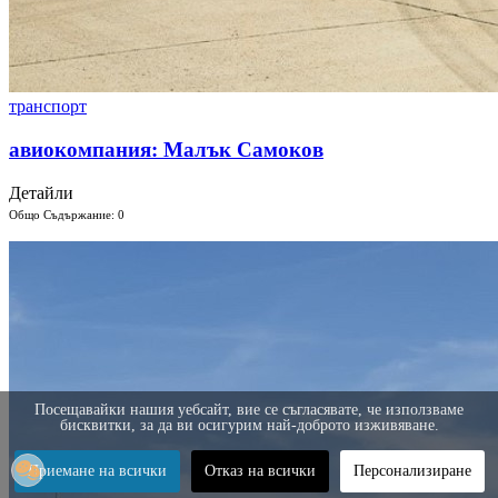
транспорт
авиокомпания: Малък Самоков
Детайли
Общо Съдържание: 0
Посещавайки нашия уебсайт, вие се съгласявате, че използваме
бисквитки, за да ви осигурим най-доброто изживяване.
Приемане на всички
Отказ на всички
Персонализиране