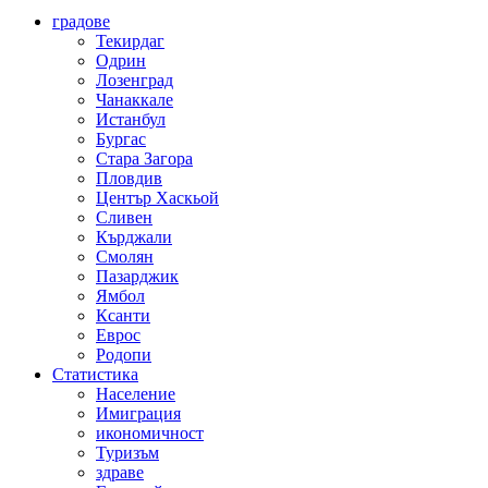
градове
Текирдаг
Одрин
Лозенград
Чанаккале
Истанбул
Бургас
Стара Загора
Пловдив
Център Хаскьой
Сливен
Кърджали
Смолян
Пазарджик
Ямбол
Ксанти
Еврос
Родопи
Статистика
Население
Имиграция
икономичност
Туризъм
здраве