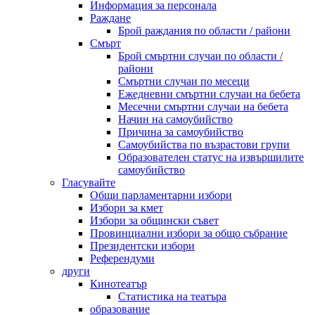
Информация за персонала
Раждане
Брой раждания по области / райони
Смърт
Брой смъртни случаи по области /
райони
Смъртни случаи по месеци
Ежедневни смъртни случаи на бебета
Месечни смъртни случаи на бебета
Начин на самоубийство
Причина за самоубийство
Самоубийства по възрастови групи
Образователен статус на извършилите
самоубийство
Гласувайте
Общи парламентарни избори
Избори за кмет
Избори за общински съвет
Провинциални избори за общо събрание
Президентски избори
Референдуми
други
Кинотеатър
Статистика на театъра
образование