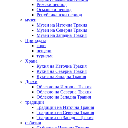
Римски период
Османски период
Републикански период
музеи
Музеи на Източна Тракия
Музеи на Северна Тракия
Музеи на Западна Тракия
Природата
гори
пещери
туризъм
Храна
Кухня на Източна Тракия
Кухня на Северна Тракия
Кухня на Западна Тракия
Дрехи
Облекло на Източна Тракия
Облекло на Северна Тракия
Облекло на Западна Тракия
традиции
Традиции на Източна Тракия
Традиции на Северна Тракия
Традиции на Западна Тракия
събития
Събития в Източна Тракия