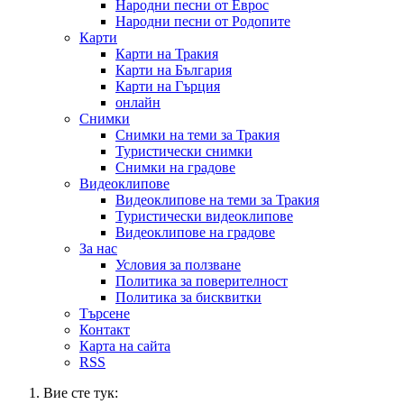
Народни песни от Еврос
Народни песни от Родопите
Карти
Карти на Тракия
Карти на България
Карти на Гърция
онлайн
Снимки
Снимки на теми за Тракия
Туристически снимки
Снимки на градове
Видеоклипове
Видеоклипове на теми за Тракия
Туристически видеоклипове
Видеоклипове на градове
За нас
Условия за ползване
Политика за поверителност
Политика за бисквитки
Търсене
Контакт
Карта на сайта
RSS
Вие сте тук: