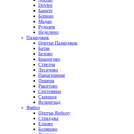
Dövlen
Баните
Борино
Мадан
Рудозем
Неделино
Пазарджик
Център Пазарджик
Батак
Белово
Брацигово
Стрелча
Лесичово
Панагюрище
Пещера
Ракитово
Септември
Сърница
Велинград
Ямбол
Център Янболу
Стралджа
Елхово
Болярово