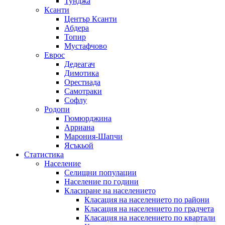
Тунджа
Ксанти
Център Ксанти
Абдера
Топир
Мустафчово
Еврос
Дедеагач
Димотика
Орестиада
Самотраки
Софлу
Родопи
Гюмюрджина
Арриана
Марония-Шапчи
Ясъкьой
Статистика
Население
Селищни популации
Население по години
Класиране на населението
Класация на населението по райони
Класация на населението по градчета
Класация на населението по квартали