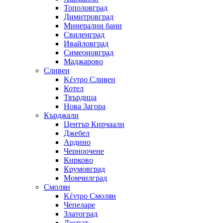
Тополовград
Димитровград
Минерални бани
Свиленград
Ивайловград
Симеоновград
Маджарово
Сливен
Κέντρο Сливен
Котел
Твърдица
Нова Загора
Кърджали
Център Кирчаали
Джебел
Ардино
Черноочене
Кирково
Крумовград
Момчилград
Смолян
Κέντρο Смолян
Чепеларе
Златоград
Доспат