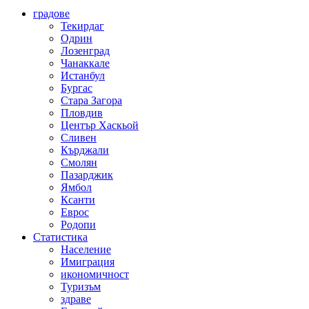
градове
Текирдаг
Одрин
Лозенград
Чанаккале
Истанбул
Бургас
Стара Загора
Пловдив
Център Хаскьой
Сливен
Кърджали
Смолян
Пазарджик
Ямбол
Ксанти
Еврос
Родопи
Статистика
Население
Имиграция
икономичност
Туризъм
здраве