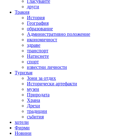
Гласувайте
други
Тракия
История
География
образование
Административно положение
икономичност
здраве
транспорт
Натиснете
спорт
известни личности
Туризъм
Зони за отдих
Исторически артефакти
музеи
Природата
Храна
Дрехи
традиции
събития
хотели
Фирми
Новини