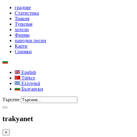
градове
Статистика
Тракия
Туризъм
хотели
Фирми
народни песни
Карти
Снимки
English
Türkçe
Ελληνικά
Български
Търсене
trakyanet
×