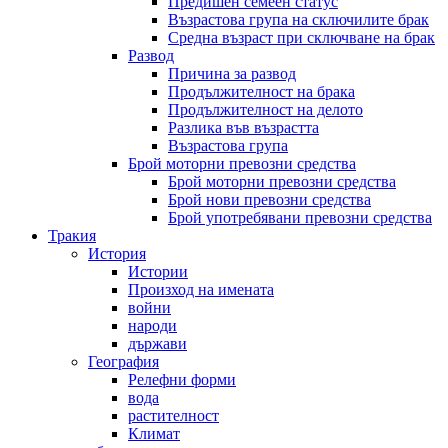
Предишен семеен статус
Възрастова група на сключилите брак
Средна възраст при сключване на брак
Развод
Причина за развод
Продължителност на брака
Продължителност на делото
Разлика във възрастта
Възрастова група
Брой моторни превозни средства
Брой моторни превозни средства
Брой нови превозни средства
Брой употребявани превозни средства
Тракия
История
Истории
Произход на имената
войни
народи
държави
География
Релефни форми
вода
растителност
Климат