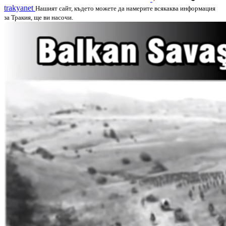
trakyanet
Нашият сайт, където можете да намерите всякаква информация
за Тракия, ще ви насочи.