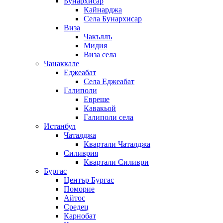
Бунархисар
Кайнарджа
Села Бунархисар
Виза
Чакъллъ
Мидия
Виза села
Чанаккале
Еджеабат
Села Еджеабат
Галиполи
Евреше
Кавакьой
Галиполи села
Истанбул
Чаталджа
Квартали Чаталджа
Силиврия
Квартали Силиври
Бургас
Център Бургас
Поморие
Айтос
Средец
Карнобат