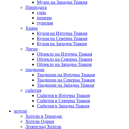
Музеи на Западна Тракия
Природата
гори
пещери
туризъм
Храна
Кухня на Източна Тракия
Кухня на Северна Тракия
Кухня на Западна Тракия
Дрехи
Облекло на Източна Тракия
Облекло на Северна Тракия
Облекло на Западна Тракия
традиции
Традиции на Източна Тракия
Традиции на Северна Тракия
Традиции на Западна Тракия
събития
Събития в Източна Тракия
Събития в Северна Тракия
Събития в Западна Тракия
хотели
Хотели в Текирдаг
Хотели Одрин
Лозенград Хотели