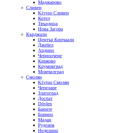
Маджарово
Сливен
Κέντρο Сливен
Котел
Твърдица
Нова Загора
Кърджали
Център Кирчаали
Джебел
Ардино
Черноочене
Кирково
Крумовград
Момчилград
Смолян
Κέντρο Смолян
Чепеларе
Златоград
Доспат
Dövlen
Баните
Борино
Мадан
Рудозем
Неделино