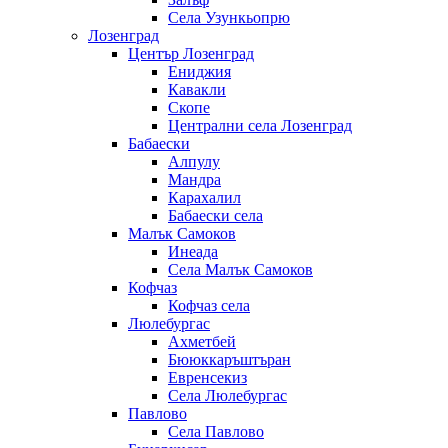
Села Узункьопрю
Лозенград
Център Лозенград
Ениджия
Кавакли
Скопе
Централни села Лозенград
Бабаески
Алпулу
Мандра
Карахалил
Бабаески села
Малък Самоков
Инеада
Села Малък Самоков
Кофчаз
Кофчаз села
Люлебургас
Ахметбей
Бююккаръштъран
Евренсекиз
Села Люлебургас
Павлово
Села Павлово