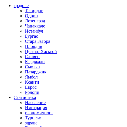
градове
Текирдаг
Одрин
Лозенград
Чанаккале
Истанбул
Бургас
Стара Загора
Пловдив
Център Хаскьой
Сливен
Кърджали
Смолян
Пазарджик
Ямбол
Ксанти
Еврос
Родопи
Статистика
Население
Имиграция
икономичност
Туризъм
здраве