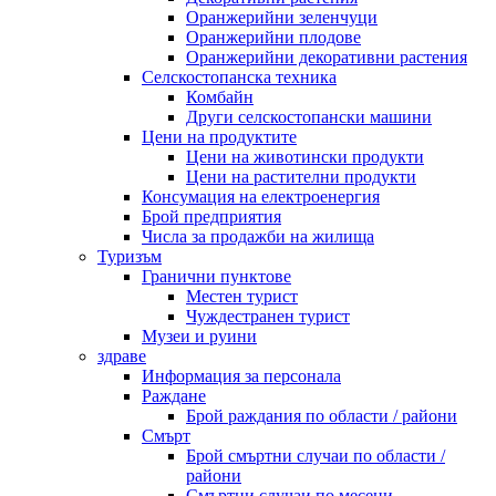
Оранжерийни зеленчуци
Оранжерийни плодове
Оранжерийни декоративни растения
Селскостопанска техника
Комбайн
Други селскостопански машини
Цени на продуктите
Цени на животински продукти
Цени на растителни продукти
Консумация на електроенергия
Брой предприятия
Числа за продажби на жилища
Туризъм
Гранични пунктове
Местен турист
Чуждестранен турист
Музеи и руини
здраве
Информация за персонала
Раждане
Брой раждания по области / райони
Смърт
Брой смъртни случаи по области /
райони
Смъртни случаи по месеци