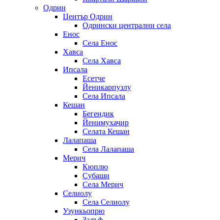
Одрин
Център Одрин
Одрински централни села
Енос
Села Енос
Хавса
Села Хавса
Ипсала
Есетче
Йеникарпузлу
Села Ипсала
Кешан
Бегендик
Йенимухачир
Селата Кешан
Лалапаша
Села Лалапаша
Мерич
Кюплю
Субаши
Села Мерич
Селиолу
Села Селиолу
Узункьопрю
Залъф