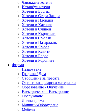
Чанаккале хотели
Истанбул хотели
Хотели в Бургас
Хотели в Стара Загора
Хотели в Пловдив
Хотели в Хасково
Хотели в Сливен
Хотели в Кърджали
Хотели в Смолян
Хотели в Пазарджик
Хотели в Ямбол
Хотели в Ксанти
Хотели в Еврос
Хотели в Родопите
Фирми
Пазаруване
Градина / Дом
Съобщение за пресата
Офис и канцеларски материали
Образование - Обучение
Електрически - Електронни
Обслужване
Лична грижа
Машини-Оборудване
Мебели