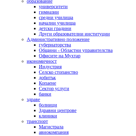
образование
университети
гимназии
средни училища
начални училища
детски градини
Други образователни институции
Административно положение
губернаторства
Общини - Областни управителства
Офисите на Мухтар
икономичност
Индустрия
Селско стопанство
добитък
Копаене
Сектор услуги
банки
здраве
болници
Здравни центрове
клиники
транспорт
Магистрала
авиокомпания