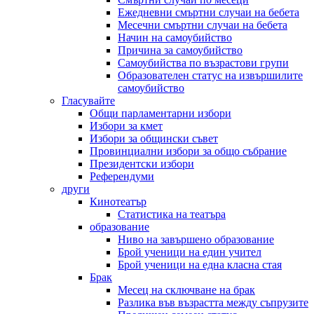
Ежедневни смъртни случаи на бебета
Месечни смъртни случаи на бебета
Начин на самоубийство
Причина за самоубийство
Самоубийства по възрастови групи
Образователен статус на извършилите
самоубийство
Гласувайте
Общи парламентарни избори
Избори за кмет
Избори за общински съвет
Провинциални избори за общо събрание
Президентски избори
Референдуми
други
Кинотеатър
Статистика на театъра
образование
Ниво на завършено образование
Брой ученици на един учител
Брой ученици на една класна стая
Брак
Месец на сключване на брак
Разлика във възрастта между съпрузите