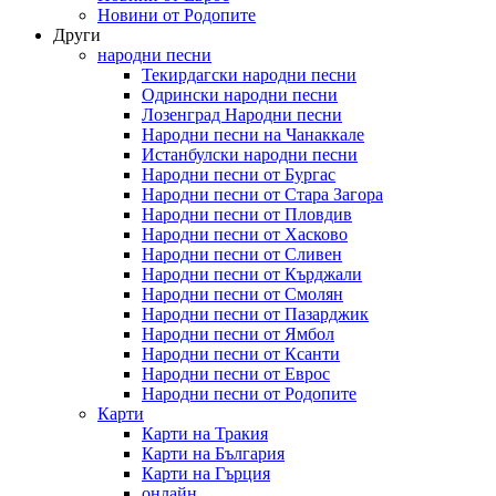
Новини от Родопите
Други
народни песни
Текирдагски народни песни
Одрински народни песни
Лозенград Народни песни
Народни песни на Чанаккале
Истанбулски народни песни
Народни песни от Бургас
Народни песни от Стара Загора
Народни песни от Пловдив
Народни песни от Хасково
Народни песни от Сливен
Народни песни от Кърджали
Народни песни от Смолян
Народни песни от Пазарджик
Народни песни от Ямбол
Народни песни от Ксанти
Народни песни от Еврос
Народни песни от Родопите
Карти
Карти на Тракия
Карти на България
Карти на Гърция
онлайн