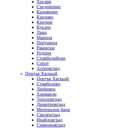
Хисаря
Съединение
Калояново
Карлово
Кричим
Куклен
Лъки
Марица
Перущица
Раковски
Родопи
Стамболийски
Сопот
Асеновград
Център Хаскьой
Център Хаскьой
Стамболово
Любимец
Харманли
Тополовград
Димитровград
Минерални бани
Свиленград
Ивайловград
Симеоновград