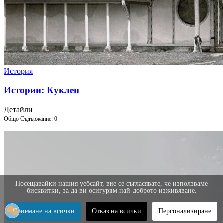
История
Истории: Куклен
Детайли
Общо Съдържание: 0
Посещавайки нашия уебсайт, вие се съгласявате, че използваме
бисквитки, за да ви осигурим най-доброто изживяване.
Приемане на всички
Отказ на всички
Персонализиране