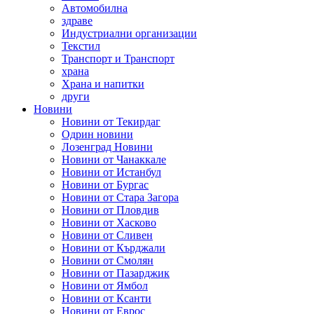
Автомобилна
здраве
Индустриални организации
Текстил
Транспорт и Транспорт
храна
Храна и напитки
други
Новини
Новини от Текирдаг
Одрин новини
Лозенград Новини
Новини от Чанаккале
Новини от Истанбул
Новини от Бургас
Новини от Стара Загора
Новини от Пловдив
Новини от Хасково
Новини от Сливен
Новини от Кърджали
Новини от Смолян
Новини от Пазарджик
Новини от Ямбол
Новини от Ксанти
Новини от Еврос