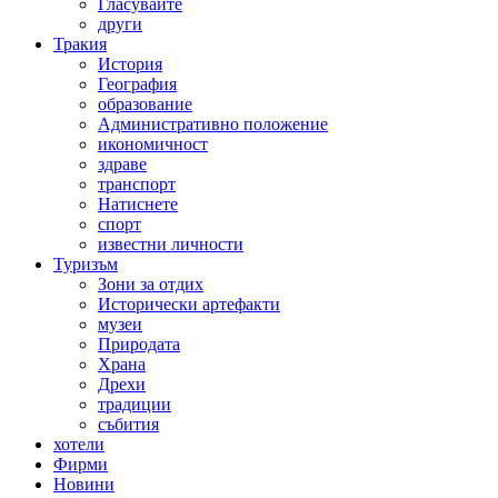
Гласувайте
други
Тракия
История
География
образование
Административно положение
икономичност
здраве
транспорт
Натиснете
спорт
известни личности
Туризъм
Зони за отдих
Исторически артефакти
музеи
Природата
Храна
Дрехи
традиции
събития
хотели
Фирми
Новини