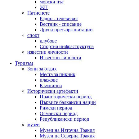
морски път
ЖП
Натиснете
Радио - телевизия
Вестник - списание
Други прес-организации
спорт
клубове
Спортна инфраструктура
известни личности
Известни личности
Туризъм
Зони за отдих
Места за пикник
плажове
Къмпинги
Исторически артефакти
Праисторически период
Първите балкански нации
Римски период
Османски период
Републикански период
музеи
Музеи на Източна Тракия
Музеи на Северна Тракия