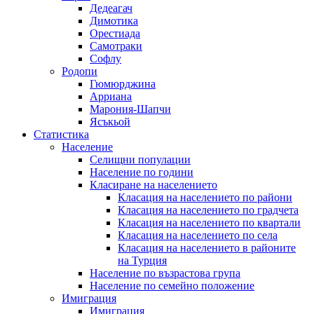
Дедеагач
Димотика
Орестиада
Самотраки
Софлу
Родопи
Гюмюрджина
Арриана
Марония-Шапчи
Ясъкьой
Статистика
Население
Селищни популации
Население по години
Класиране на населението
Класация на населението по райони
Класация на населението по градчета
Класация на населението по квартали
Класация на населението по села
Класация на населението в районите
на Турция
Население по възрастова група
Население по семейно положение
Имиграция
Имиграция