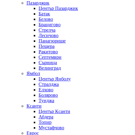
Пазарджик
Център Пазарджик
Батак
Белово
Брацигово
Стрелча
Лесичово
Панагюрище
Пещера
Ракитово
Септември
Сърница
Велинград
Ямбол
Център Янболу
Стралджа
Елхово
Болярово
Тунджа
Ксанти
Център Ксанти
Абдера
Топир
Мустафчово
Еврос