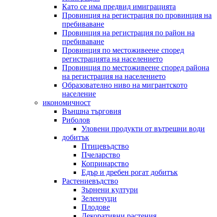
Като се има предвид имиграцията
Провинция на регистрация по провинция на
пребиваване
Провинция на регистрация по район на
пребиваване
Провинция по местоживеене според
регистрацията на населението
Провинция по местоживеене според района
на регистрация на населението
Образователно ниво на мигрантското
население
икономичност
Външна търговия
Риболов
Уловени продукти от вътрешни води
добитък
Птицевъдство
Пчеларство
Копринарство
Едър и дребен рогат добитък
Растениевъдство
Зърнени култури
Зеленчуци
Плодове
Декоративни растения