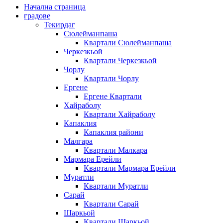
Начална страница
градове
Текирдаг
Сюлейманпаша
Квартали Сюлейманпаша
Черкезкьой
Квартали Черкезкьой
Чорлу
Квартали Чорлу
Ергене
Ергене Квартали
Хайраболу
Квартали Хайраболу
Капаклия
Капаклия райони
Малгара
Квартали Малкара
Мармара Ерейли
Квартали Мармара Ерейли
Муратли
Квартали Муратли
Сарай
Квартали Сарай
Шаркьой
Квартали Шаркьой