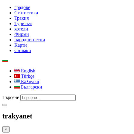
градове
Статистика
Тракия
Туризъм
хотели
Фирми
народни песни
Карти
Снимки
English
Türkçe
Ελληνικά
Български
Търсене
trakyanet
×