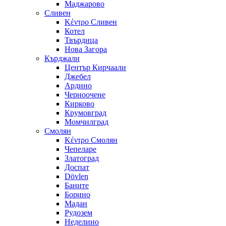
Маджарово
Сливен
Κέντρο Сливен
Котел
Твърдица
Нова Загора
Кърджали
Център Кирчаали
Джебел
Ардино
Черноочене
Кирково
Крумовград
Момчилград
Смолян
Κέντρο Смолян
Чепеларе
Златоград
Доспат
Dövlen
Баните
Борино
Мадан
Рудозем
Неделино