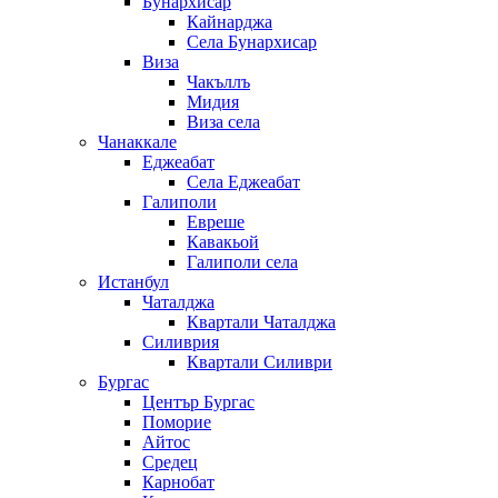
Бунархисар
Кайнарджа
Села Бунархисар
Виза
Чакъллъ
Мидия
Виза села
Чанаккале
Еджеабат
Села Еджеабат
Галиполи
Евреше
Кавакьой
Галиполи села
Истанбул
Чаталджа
Квартали Чаталджа
Силиврия
Квартали Силиври
Бургас
Център Бургас
Поморие
Айтос
Средец
Карнобат