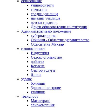
образование
университети
гимназии
средни училища
начални училища
детски градини
Други образователни институции
Административно положение
губернаторства
Общини - Областни управителства
Офисите на Мухтар
икономичност
Индустрия
Селско стопанство
добитък
Копаене
Сектор услуги
банки
здраве
болници
Здравни центрове
клиники
транспорт
Магистрала
авиокомпания