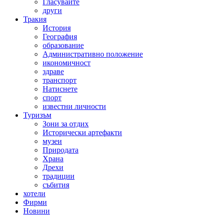
Гласувайте
други
Тракия
История
География
образование
Административно положение
икономичност
здраве
транспорт
Натиснете
спорт
известни личности
Туризъм
Зони за отдих
Исторически артефакти
музеи
Природата
Храна
Дрехи
традиции
събития
хотели
Фирми
Новини