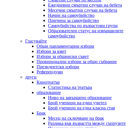
Ежедневни смъртни случаи на бебета
Месечни смъртни случаи на бебета
Начин на самоубийство
Причина за самоубийство
Самоубийства по възрастови групи
Образователен статус на извършилите
самоубийство
Гласувайте
Общи парламентарни избори
Избори за кмет
Избори за общински съвет
Провинциални избори за общо събрание
Президентски избори
Референдуми
други
Кинотеатър
Статистика на театъра
образование
Ниво на завършено образование
Брой ученици на един учител
Брой ученици на една класна стая
Брак
Месец на сключване на брак
Разлика във възрастта между съпрузите