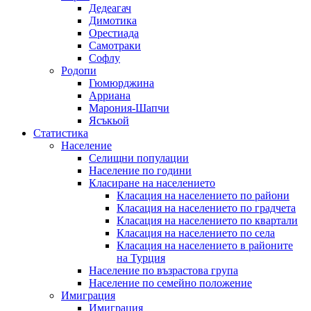
Дедеагач
Димотика
Орестиада
Самотраки
Софлу
Родопи
Гюмюрджина
Арриана
Марония-Шапчи
Ясъкьой
Статистика
Население
Селищни популации
Население по години
Класиране на населението
Класация на населението по райони
Класация на населението по градчета
Класация на населението по квартали
Класация на населението по села
Класация на населението в районите
на Турция
Население по възрастова група
Население по семейно положение
Имиграция
Имиграция