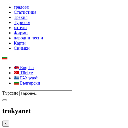
градове
Статистика
Тракия
Туризъм
хотели
Фирми
народни песни
Карти
Снимки
English
Türkçe
Ελληνικά
Български
Търсене
trakyanet
×