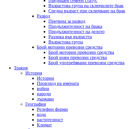
Предишен семеен статус
Възрастова група на сключилите брак
Средна възраст при сключване на брак
Развод
Причина за развод
Продължителност на брака
Продължителност на делото
Разлика във възрастта
Възрастова група
Брой моторни превозни средства
Брой моторни превозни средства
Брой нови превозни средства
Брой употребявани превозни средства
Тракия
История
Истории
Произход на имената
войни
народи
държави
География
Релефни форми
вода
растителност
Климат