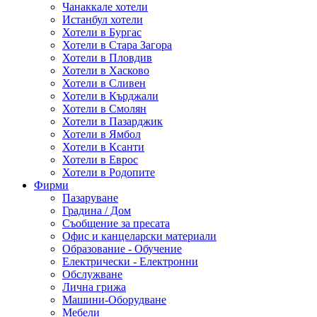
Чанаккале хотели
Истанбул хотели
Хотели в Бургас
Хотели в Стара Загора
Хотели в Пловдив
Хотели в Хасково
Хотели в Сливен
Хотели в Кърджали
Хотели в Смолян
Хотели в Пазарджик
Хотели в Ямбол
Хотели в Ксанти
Хотели в Еврос
Хотели в Родопите
Фирми
Пазаруване
Градина / Дом
Съобщение за пресата
Офис и канцеларски материали
Образование - Обучение
Електрически - Електронни
Обслужване
Лична грижа
Машини-Оборудване
Мебели