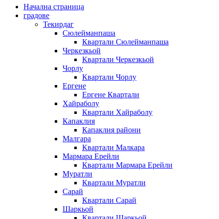
Начална страница
градове
Текирдаг
Сюлейманпаша
Квартали Сюлейманпаша
Черкезкьой
Квартали Черкезкьой
Чорлу
Квартали Чорлу
Ергене
Ергене Квартали
Хайраболу
Квартали Хайраболу
Капаклия
Капаклия райони
Малгара
Квартали Малкара
Мармара Ерейли
Квартали Мармара Ерейли
Муратли
Квартали Муратли
Сарай
Квартали Сарай
Шаркьой
Квартали Шаркьой