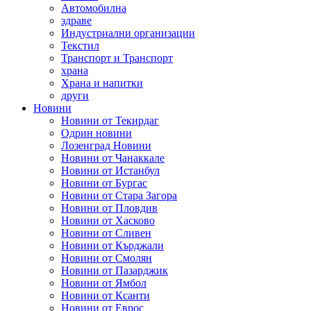
Автомобилна
здраве
Индустриални организации
Текстил
Транспорт и Транспорт
храна
Храна и напитки
други
Новини
Новини от Текирдаг
Одрин новини
Лозенград Новини
Новини от Чанаккале
Новини от Истанбул
Новини от Бургас
Новини от Стара Загора
Новини от Пловдив
Новини от Хасково
Новини от Сливен
Новини от Кърджали
Новини от Смолян
Новини от Пазарджик
Новини от Ямбол
Новини от Ксанти
Новини от Еврос