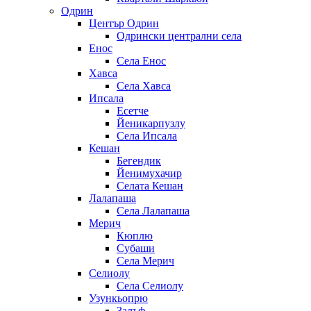
Одрин
Център Одрин
Одрински централни села
Енос
Села Енос
Хавса
Села Хавса
Ипсала
Есетче
Йеникарпузлу
Села Ипсала
Кешан
Бегендик
Йенимухачир
Селата Кешан
Лалапаша
Села Лалапаша
Мерич
Кюплю
Субаши
Села Мерич
Селиолу
Села Селиолу
Узункьопрю
Залъф