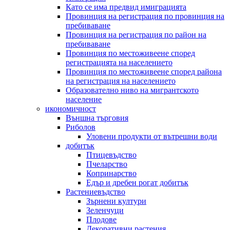
Като се има предвид имиграцията
Провинция на регистрация по провинция на
пребиваване
Провинция на регистрация по район на
пребиваване
Провинция по местоживеене според
регистрацията на населението
Провинция по местоживеене според района
на регистрация на населението
Образователно ниво на мигрантското
население
икономичност
Външна търговия
Риболов
Уловени продукти от вътрешни води
добитък
Птицевъдство
Пчеларство
Копринарство
Едър и дребен рогат добитък
Растениевъдство
Зърнени култури
Зеленчуци
Плодове
Декоративни растения