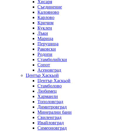
Хисаря
Съединение
Калояново
Карлово
Кричим
Куклен
Лъки
Марица
Перущица
Раковски
Родопи
Стамболийски
Сопот
Асеновград
Център Хаскьой
Център Хаскьой
Стамболово
Любимец
Харманли
Тополовград
Димитровград
Минерални бани
Свиленград
Ивайловград
Симеоновград