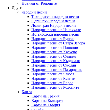
Новини от Родопите
Други
народни песни
Текирдагски народни песни
Одрински народни песни
Лозенград Народни песни
Народни песни на Чанаккале
Истанбулски народни песни
Народни песни от Бургас
Народни песни от Стара Загора
Народни песни от Пловдив
Народни песни от Хасково
Народни песни от Сливен
Народни песни от Кърджали
Народни песни от Смолян
Народни песни от Пазарджик
Народни песни от Ямбол
Народни песни от Ксанти
Народни песни от Еврос
Народни песни от Родопите
Карти
Карти на Тракия
Карти на България
Карти на Гърция
онлайн