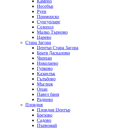
Камено
Несебър
Руен
Приморско
Сунгурларе
Созопол
Малко Търново
Царево
Стара Загора
Център Стара Загора
Братя Даскалови
Чирпан
Николаево
Гурково
Казанлък
Гълъбово
Мъглиж
Опан
Павел баня
Раднево
Пловдив
Пловдив Център
Брезово
Садово
Първомай