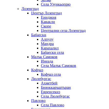
Села Узункьопрю
Лозенград
Център Лозенград
Ениджия
Кавакли
Скопе
Централни села Лозенград
Бабаески
Алпулу
Мандра
Карахалил
Бабаески села
Малък Самоков
Инеада
Села Малък Самоков
Кофчаз
Кофчаз села
Люлебургас
Ахметбей
Бююккаръштъран
Евренсекиз
Села Люлебургас
Павлово
Села Павлово