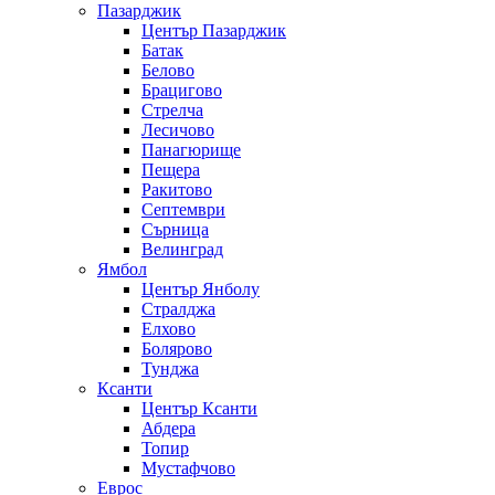
Пазарджик
Център Пазарджик
Батак
Белово
Брацигово
Стрелча
Лесичово
Панагюрище
Пещера
Ракитово
Септември
Сърница
Велинград
Ямбол
Център Янболу
Стралджа
Елхово
Болярово
Тунджа
Ксанти
Център Ксанти
Абдера
Топир
Мустафчово
Еврос