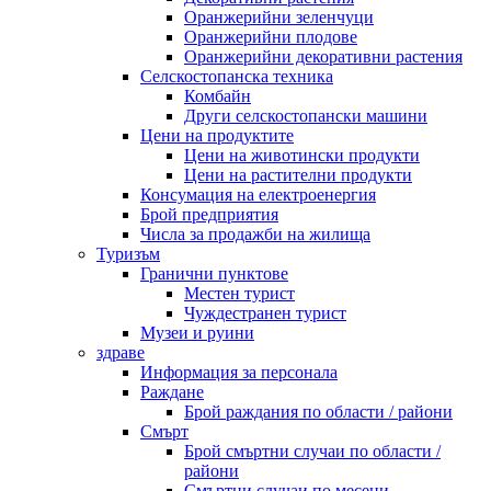
Оранжерийни зеленчуци
Оранжерийни плодове
Оранжерийни декоративни растения
Селскостопанска техника
Комбайн
Други селскостопански машини
Цени на продуктите
Цени на животински продукти
Цени на растителни продукти
Консумация на електроенергия
Брой предприятия
Числа за продажби на жилища
Туризъм
Гранични пунктове
Местен турист
Чуждестранен турист
Музеи и руини
здраве
Информация за персонала
Раждане
Брой раждания по области / райони
Смърт
Брой смъртни случаи по области /
райони
Смъртни случаи по месеци