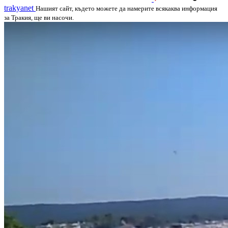
trakyanet
Нашият сайт, където можете да намерите всякаква информация
за Тракия, ще ви насочи.