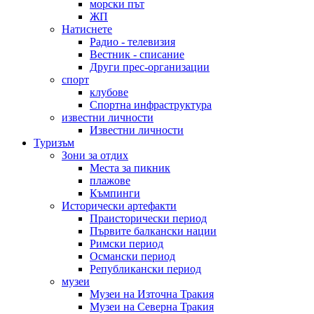
морски път
ЖП
Натиснете
Радио - телевизия
Вестник - списание
Други прес-организации
спорт
клубове
Спортна инфраструктура
известни личности
Известни личности
Туризъм
Зони за отдих
Места за пикник
плажове
Къмпинги
Исторически артефакти
Праисторически период
Първите балкански нации
Римски период
Османски период
Републикански период
музеи
Музеи на Източна Тракия
Музеи на Северна Тракия