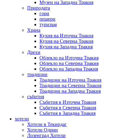
Музеи на Западна Тракия
Природата
гори
пещери
туризъм
Храна
Кухня на Източна Тракия
Кухня на Северна Тракия
Кухня на Западна Тракия
Дрехи
Облекло на Източна Тракия
Облекло на Северна Тракия
Облекло на Западна Тракия
традиции
Традиции на Източна Тракия
Традиции на Северна Тракия
Традиции на Западна Тракия
събития
Събития в Източна Тракия
Събития в Северна Тракия
Събития в Западна Тракия
хотели
Хотели в Текирдаг
Хотели Одрин
Лозенград Хотели