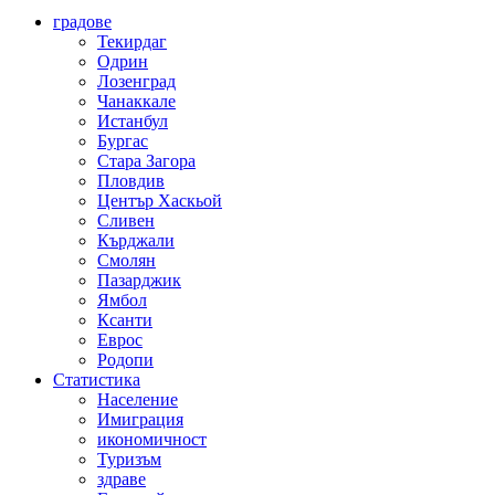
градове
Текирдаг
Одрин
Лозенград
Чанаккале
Истанбул
Бургас
Стара Загора
Пловдив
Център Хаскьой
Сливен
Кърджали
Смолян
Пазарджик
Ямбол
Ксанти
Еврос
Родопи
Статистика
Население
Имиграция
икономичност
Туризъм
здраве