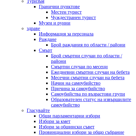
Туризъм
Гранични пунктове
Местен турист
Чуждестранен турист
Музеи и руини
здраве
Информация за персонала
Раждане
Брой раждания по области / райони
Смърт
Брой смъртни случаи по области /
райони
Смъртни случаи по месеци
Ежедневни смъртни случаи на бебета
Месечни смъртни случаи на бебета
Начин на самоубийство
Причина за самоубийство
Самоубийства по възрастови групи
Образователен статус на извършилите
самоубийство
Гласувайте
Общи парламентарни избори
Избори за кмет
Избори за общински съвет
Провинциални избори за общо събрание