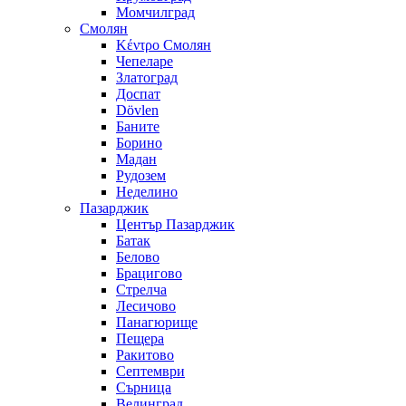
Момчилград
Смолян
Κέντρο Смолян
Чепеларе
Златоград
Доспат
Dövlen
Баните
Борино
Мадан
Рудозем
Неделино
Пазарджик
Център Пазарджик
Батак
Белово
Брацигово
Стрелча
Лесичово
Панагюрище
Пещера
Ракитово
Септември
Сърница
Велинград