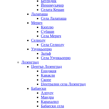
Бегендик
Йенимухачир
Селата Кешан
Лалапаша
Села Лалапаша
Мерич
Кюплю
Субаши
Села Мерич
Селиолу
Села Селиолу
Узункьопрю
Залъф
Села Узункьопрю
Лозенград
Център Лозенград
Ениджия
Кавакли
Скопе
Централни села Лозенград
Бабаески
Алпулу
Мандра
Карахалил
Бабаески села