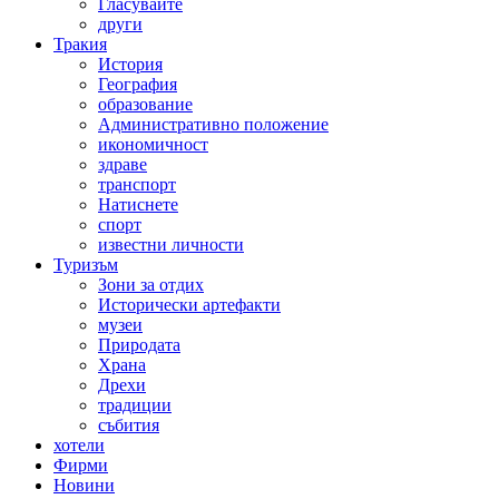
Гласувайте
други
Тракия
История
География
образование
Административно положение
икономичност
здраве
транспорт
Натиснете
спорт
известни личности
Туризъм
Зони за отдих
Исторически артефакти
музеи
Природата
Храна
Дрехи
традиции
събития
хотели
Фирми
Новини