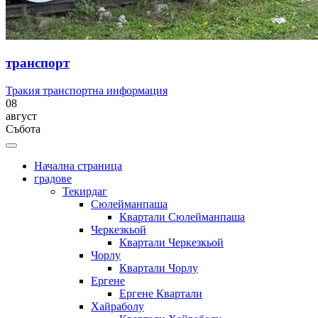
транспорт
Тракия транспортна информация
08
август
Събота
Начална страница
градове
Текирдаг
Сюлейманпаша
Квартали Сюлейманпаша
Черкезкьой
Квартали Черкезкьой
Чорлу
Квартали Чорлу
Ергене
Ергене Квартали
Хайраболу