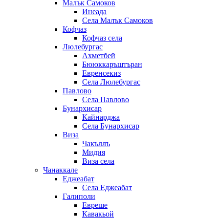
Малък Самоков
Инеада
Села Малък Самоков
Кофчаз
Кофчаз села
Люлебургас
Ахметбей
Бююккаръштъран
Евренсекиз
Села Люлебургас
Павлово
Села Павлово
Бунархисар
Кайнарджа
Села Бунархисар
Виза
Чакъллъ
Мидия
Виза села
Чанаккале
Еджеабат
Села Еджеабат
Галиполи
Евреше
Кавакьой