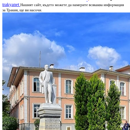
trakyanet
Нашият сайт, където можете да намерите всякаква информация
за Тракия, ще ви насочи.