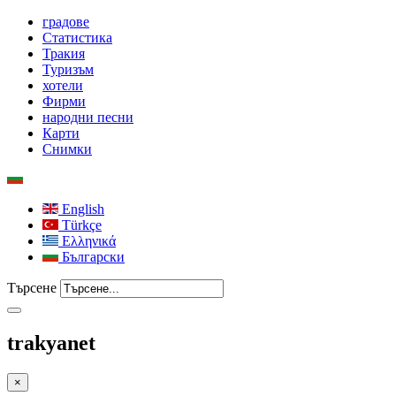
градове
Статистика
Тракия
Туризъм
хотели
Фирми
народни песни
Карти
Снимки
English
Türkçe
Ελληνικά
Български
Търсене
trakyanet
×