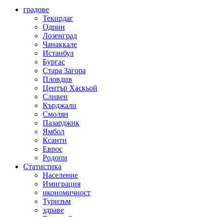
градове
Текирдаг
Одрин
Лозенград
Чанаккале
Истанбул
Бургас
Стара Загора
Пловдив
Център Хаскьой
Сливен
Кърджали
Смолян
Пазарджик
Ямбол
Ксанти
Еврос
Родопи
Статистика
Население
Имиграция
икономичност
Туризъм
здраве