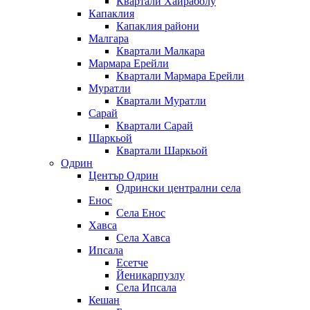
Квартали Хайраболу
Капаклия
Капаклия райони
Малгара
Квартали Малкара
Мармара Ерейли
Квартали Мармара Ерейли
Муратли
Квартали Муратли
Сарай
Квартали Сарай
Шаркьой
Квартали Шаркьой
Одрин
Център Одрин
Одрински централни села
Енос
Села Енос
Хавса
Села Хавса
Ипсала
Есетче
Йеникарпузлу
Села Ипсала
Кешан