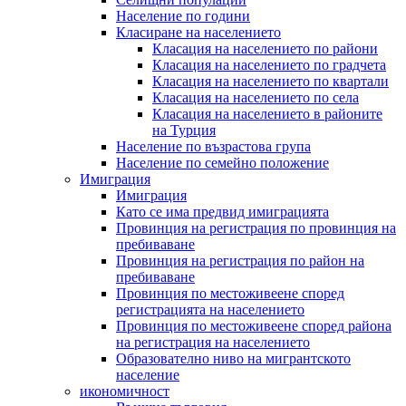
Население по години
Класиране на населението
Класация на населението по райони
Класация на населението по градчета
Класация на населението по квартали
Класация на населението по села
Класация на населението в районите
на Турция
Население по възрастова група
Население по семейно положение
Имиграция
Имиграция
Като се има предвид имиграцията
Провинция на регистрация по провинция на
пребиваване
Провинция на регистрация по район на
пребиваване
Провинция по местоживеене според
регистрацията на населението
Провинция по местоживеене според района
на регистрация на населението
Образователно ниво на мигрантското
население
икономичност