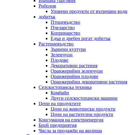
Външна търговия
Риболов
Уловени продукти от вътрешни води
добитък
Птицевъдство
Пчеларство
Копринарство
Едър и дребен рогат добитък
Растениевъдство
Зърнени култури
Зеленчуци
Плодове
Декоративни растения
Оранжерийни зеленчуци
Оранжерийни плодове
Оранжерийни декоративни растения
Селскостопанска техника
Комбайн
Други селскостопански машини
Цени на продуктите
Цени на животински продукти
Цени на растителни продукти
Консумация на електроенергия
Брой предприятия
Числа за продажби на жилища