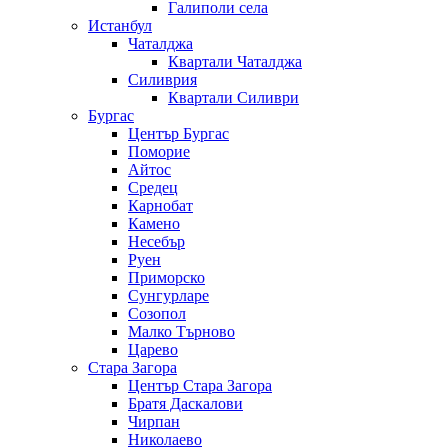
Галиполи села
Истанбул
Чаталджа
Квартали Чаталджа
Силиврия
Квартали Силиври
Бургас
Център Бургас
Поморие
Айтос
Средец
Карнобат
Камено
Несебър
Руен
Приморско
Сунгурларе
Созопол
Малко Търново
Царево
Стара Загора
Център Стара Загора
Братя Даскалови
Чирпан
Николаево