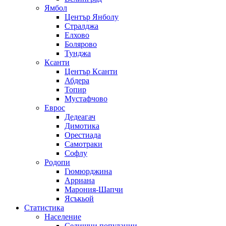
Ямбол
Център Янболу
Стралджа
Елхово
Болярово
Тунджа
Ксанти
Център Ксанти
Абдера
Топир
Мустафчово
Еврос
Дедеагач
Димотика
Орестиада
Самотраки
Софлу
Родопи
Гюмюрджина
Арриана
Марония-Шапчи
Ясъкьой
Статистика
Население
Селищни популации