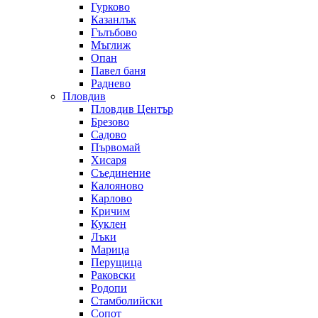
Гурково
Казанлък
Гълъбово
Мъглиж
Опан
Павел баня
Раднево
Пловдив
Пловдив Център
Брезово
Садово
Първомай
Хисаря
Съединение
Калояново
Карлово
Кричим
Куклен
Лъки
Марица
Перущица
Раковски
Родопи
Стамболийски
Сопот