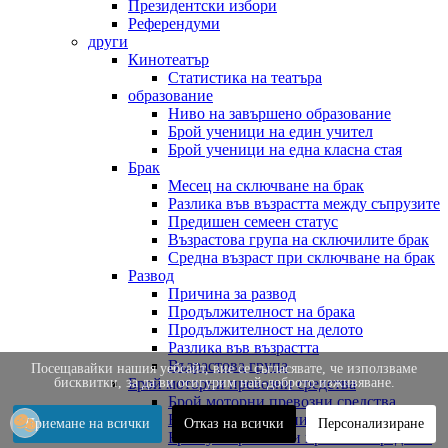
Президентски избори
Референдуми
други
Кинотеатър
Статистика на театъра
образование
Ниво на завършено образование
Брой ученици на един учител
Брой ученици на една класна стая
Брак
Месец на сключване на брак
Разлика във възрастта между съпрузите
Предишен семеен статус
Възрастова група на сключилите брак
Средна възраст при сключване на брак
Развод
Причина за развод
Продължителност на брака
Продължителност на делото
Разлика във възрастта
Възрастова група
Посещавайки нашия уебсайт, вие се съгласявате, че използваме
бисквитки, за да ви осигурим най-доброто изживяване.
Брой моторни превозни средства
Брой моторни превозни средства
Брой нови превозни средства
Приемане на всички
Отказ на всички
Персонализиране
Брой употребявани превозни средства