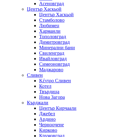
Асеновград
Център Хаскьой
Център Хаскьой
Стамболово
Любимец
Харманли
Тополовград
Димитровград
Минерални бани
Свиленград
Ивайловград
Симеоновград
Маджарово
Сливен
Κέντρο Сливен
Котел
Твърдица
Нова Загора
Кърджали
Център Кирчаали
Джебел
Ардино
Черноочене
Кирково
Крумовград