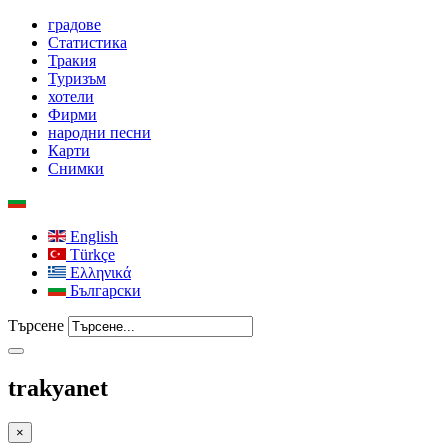
градове
Статистика
Тракия
Туризъм
хотели
Фирми
народни песни
Карти
Снимки
English
Türkçe
Ελληνικά
Български
Търсене
trakyanet
×