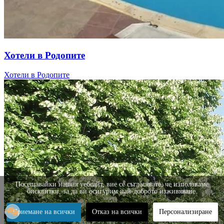
Хотели в Родопите
Хотели в Родопите
Посещавайки нашия уебсайт, вие се съгласявате, че използваме
бисквитки, за да ви осигурим най-доброто изживяване.
Приемане на всички
Отказ на всички
Персонализиране