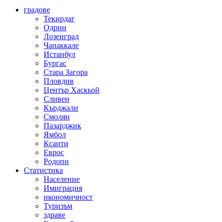
градове
Текирдаг
Одрин
Лозенград
Чанаккале
Истанбул
Бургас
Стара Загора
Пловдив
Център Хаскьой
Сливен
Кърджали
Смолян
Пазарджик
Ямбол
Ксанти
Еврос
Родопи
Статистика
Население
Имиграция
икономичност
Туризъм
здраве