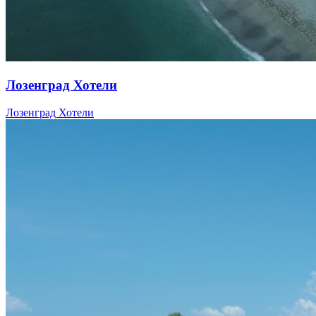
Лозенград Хотели
Лозенград Хотели