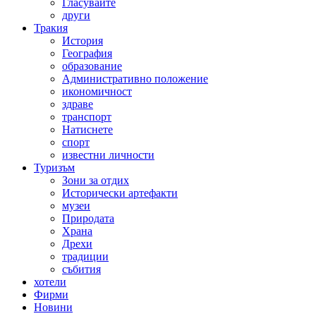
Гласувайте
други
Тракия
История
География
образование
Административно положение
икономичност
здраве
транспорт
Натиснете
спорт
известни личности
Туризъм
Зони за отдих
Исторически артефакти
музеи
Природата
Храна
Дрехи
традиции
събития
хотели
Фирми
Новини