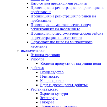
Като се има предвид имиграцията
Провинция на регистрация по провинция на
пребиваване
Провинция на регистрация по район на
пребиваване
Провинция по местоживеене според
регистрацията на населението
Провинция по местоживеене според района
на регистрация на населението
Образователно ниво на мигрантското
население
икономичност
Външна търговия
Риболов
Уловени продукти от вътрешни води
добитък
Птицевъдство
Пчеларство
Копринарство
Едър и дребен рогат добитък
Растениевъдство
Зърнени култури
Зеленчуци
Плодове
Декоративни растения