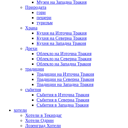
Музеи на Западна Тракия
Природата
гори
пещери
туризъм
Храна
Кухня на Източна Тракия
Кухня на Северна Тракия
Кухня на Западна Тракия
Дрехи
Облекло на Източна Тракия
Облекло на Северна Тракия
Облекло на Западна Тракия
традиции
Традиции на Източна Тракия
Традиции на Северна Тракия
Традиции на Западна Тракия
събития
Събития в Източна Тракия
Събития в Северна Тракия
Събития в Западна Тракия
хотели
Хотели в Текирдаг
Хотели Одрин
Лозенград Хотели