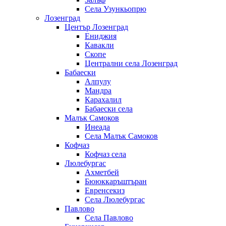
Села Узункьопрю
Лозенград
Център Лозенград
Ениджия
Кавакли
Скопе
Централни села Лозенград
Бабаески
Алпулу
Мандра
Карахалил
Бабаески села
Малък Самоков
Инеада
Села Малък Самоков
Кофчаз
Кофчаз села
Люлебургас
Ахметбей
Бююккаръштъран
Евренсекиз
Села Люлебургас
Павлово
Села Павлово