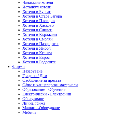
Чанаккале хотели
Истанбул хотели
Хотели в Бургас
Хотели в Стара Загора
Хотели в Пловдив
Хотели в Хасково
Хотели в Сливен
Хотели в Кърджали
Хотели в Смолян
Хотели в Пазарджик
Хотели в Ямбол
Хотели в Ксанти
Хотели в Еврос
Хотели в Родопите
Фирми
Пазаруване
Градина / Дом
Съобщение за пресата
Офис и канцеларски материали
Образование - Обучение
Електрически - Електронни
Обслужване
Лична грижа
Машини-Оборудване
Мебели