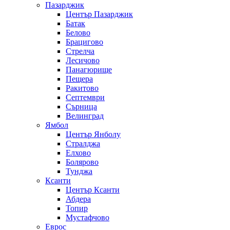
Пазарджик
Център Пазарджик
Батак
Белово
Брацигово
Стрелча
Лесичово
Панагюрище
Пещера
Ракитово
Септември
Сърница
Велинград
Ямбол
Център Янболу
Стралджа
Елхово
Болярово
Тунджа
Ксанти
Център Ксанти
Абдера
Топир
Мустафчово
Еврос