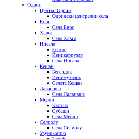
Одрин
Център Одрин
Одрински централни села
Енос
Села Енос
Хавса
Села Хавса
Ипсала
Есетче
Йеникарпузлу
Села Ипсала
Кешан
Бегендик
Йенимухачир
Селата Кешан
Лалапаша
Села Лалапаша
Мерич
Кюплю
Субаши
Села Мерич
Селиолу
Села Селиолу
Узункьопрю
Залъф