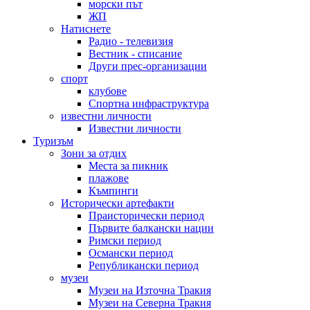
морски път
ЖП
Натиснете
Радио - телевизия
Вестник - списание
Други прес-организации
спорт
клубове
Спортна инфраструктура
известни личности
Известни личности
Туризъм
Зони за отдих
Места за пикник
плажове
Къмпинги
Исторически артефакти
Праисторически период
Първите балкански нации
Римски период
Османски период
Републикански период
музеи
Музеи на Източна Тракия
Музеи на Северна Тракия