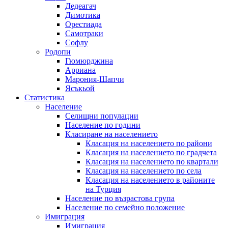
Дедеагач
Димотика
Орестиада
Самотраки
Софлу
Родопи
Гюмюрджина
Арриана
Марония-Шапчи
Ясъкьой
Статистика
Население
Селищни популации
Население по години
Класиране на населението
Класация на населението по райони
Класация на населението по градчета
Класация на населението по квартали
Класация на населението по села
Класация на населението в районите
на Турция
Население по възрастова група
Население по семейно положение
Имиграция
Имиграция