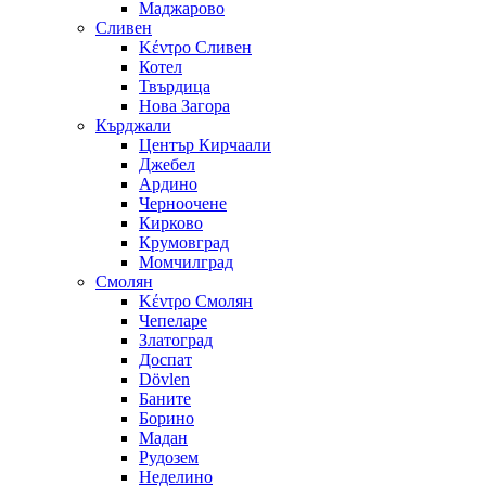
Маджарово
Сливен
Κέντρο Сливен
Котел
Твърдица
Нова Загора
Кърджали
Център Кирчаали
Джебел
Ардино
Черноочене
Кирково
Крумовград
Момчилград
Смолян
Κέντρο Смолян
Чепеларе
Златоград
Доспат
Dövlen
Баните
Борино
Мадан
Рудозем
Неделино