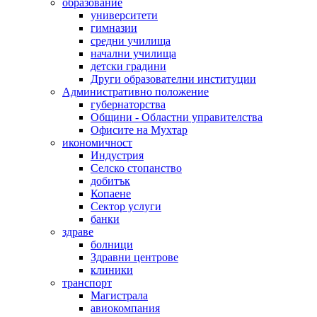
образование
университети
гимназии
средни училища
начални училища
детски градини
Други образователни институции
Административно положение
губернаторства
Общини - Областни управителства
Офисите на Мухтар
икономичност
Индустрия
Селско стопанство
добитък
Копаене
Сектор услуги
банки
здраве
болници
Здравни центрове
клиники
транспорт
Магистрала
авиокомпания