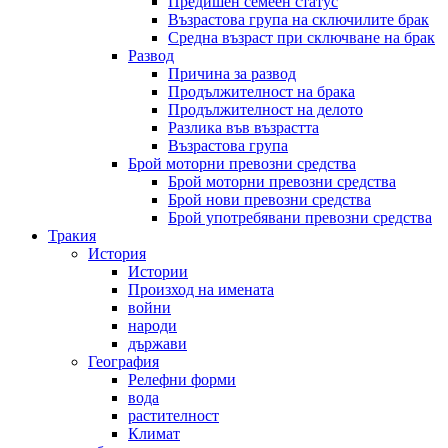
Предишен семеен статус
Възрастова група на сключилите брак
Средна възраст при сключване на брак
Развод
Причина за развод
Продължителност на брака
Продължителност на делото
Разлика във възрастта
Възрастова група
Брой моторни превозни средства
Брой моторни превозни средства
Брой нови превозни средства
Брой употребявани превозни средства
Тракия
История
Истории
Произход на имената
войни
народи
държави
География
Релефни форми
вода
растителност
Климат