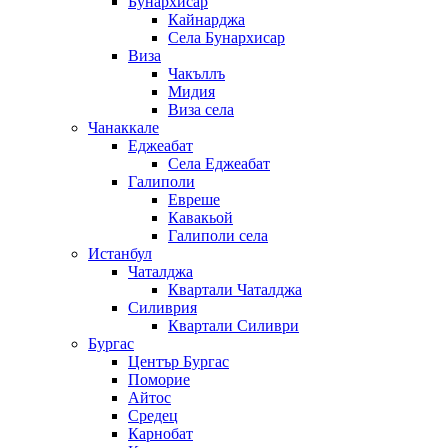
Бунархисар
Кайнарджа
Села Бунархисар
Виза
Чакъллъ
Мидия
Виза села
Чанаккале
Еджеабат
Села Еджеабат
Галиполи
Евреше
Кавакьой
Галиполи села
Истанбул
Чаталджа
Квартали Чаталджа
Силиврия
Квартали Силиври
Бургас
Център Бургас
Поморие
Айтос
Средец
Карнобат