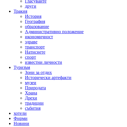
Гласувайте
други
Тракия
История
География
образование
Административно положение
икономичност
здраве
транспорт
Натиснете
спорт
известни личности
Туризъм
Зони за отдих
Исторически артефакти
музеи
Природата
Храна
Дрехи
традиции
събития
хотели
Фирми
Новини