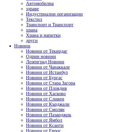
Автомобилна
здраве
Индустриални организации
Текстил
Транспорт и Транспорт
храна
Храна и напитки
други
Новини
Новини от Текирдаг
Одрин новини
Лозенград Новини
Новини от Чанаккале
Новини от Истанбул
Новини от Бургас
Новини от Стара Загора
Новини от Пловдив
Новини от Хасково
Новини от Сливен
Новини от Кърджали
Новини от Смолян
Новини от Пазарджик
Новини от Ямбол
Новини от Ксанти
Новини от Еврос