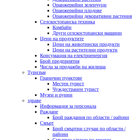
Оранжерийни зеленчуци
Оранжерийни плодове
Оранжерийни декоративни растения
Селскостопанска техника
Комбайн
Други селскостопански машини
Цени на продуктите
Цени на животински продукти
Цени на растителни продукти
Консумация на електроенергия
Брой предприятия
Числа за продажби на жилища
Туризъм
Гранични пунктове
Местен турист
Чуждестранен турист
Музеи и руини
здраве
Информация за персонала
Раждане
Брой раждания по области / райони
Смърт
Брой смъртни случаи по области /
райони
Смъртни случаи по месеци