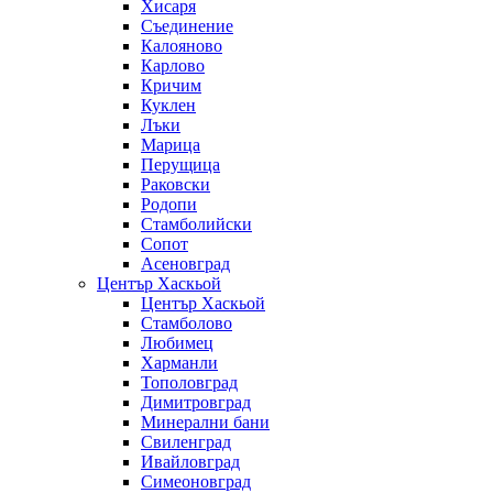
Хисаря
Съединение
Калояново
Карлово
Кричим
Куклен
Лъки
Марица
Перущица
Раковски
Родопи
Стамболийски
Сопот
Асеновград
Център Хаскьой
Център Хаскьой
Стамболово
Любимец
Харманли
Тополовград
Димитровград
Минерални бани
Свиленград
Ивайловград
Симеоновград