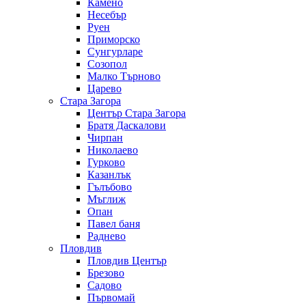
Камено
Несебър
Руен
Приморско
Сунгурларе
Созопол
Малко Търново
Царево
Стара Загора
Център Стара Загора
Братя Даскалови
Чирпан
Николаево
Гурково
Казанлък
Гълъбово
Мъглиж
Опан
Павел баня
Раднево
Пловдив
Пловдив Център
Брезово
Садово
Първомай