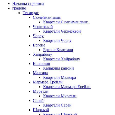
Начална страница
градове
Текирдаг
Сюлейманпаша
Квартали Сюлейманпаша
Черкезкьой
Квартали Черкезкьой
Чорлу
Квартали Чорлу
Ергене
Ергене Квартали
Хайраболу
Квартали Хайраболу
Капаклия
Капаклия райони
Малгара
Квартали Малкара
Мармара Ерейли
Квартали Мармара Ерейли
Муратли
Квартали Муратли
Сарай
Квартали Сарай
Шаркьой
Квартали Шаркьой