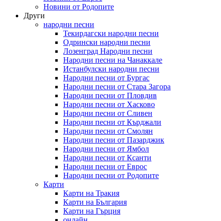
Новини от Родопите
Други
народни песни
Текирдагски народни песни
Одрински народни песни
Лозенград Народни песни
Народни песни на Чанаккале
Истанбулски народни песни
Народни песни от Бургас
Народни песни от Стара Загора
Народни песни от Пловдив
Народни песни от Хасково
Народни песни от Сливен
Народни песни от Кърджали
Народни песни от Смолян
Народни песни от Пазарджик
Народни песни от Ямбол
Народни песни от Ксанти
Народни песни от Еврос
Народни песни от Родопите
Карти
Карти на Тракия
Карти на България
Карти на Гърция
онлайн