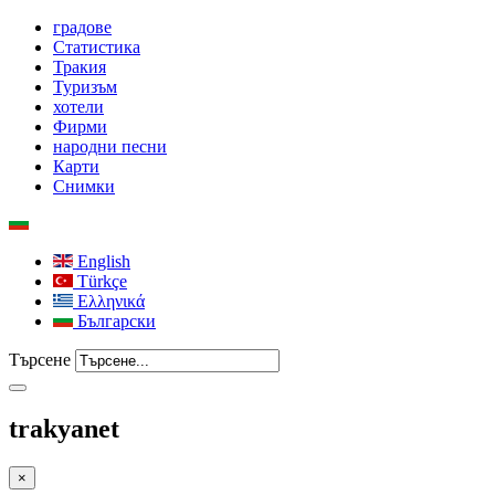
градове
Статистика
Тракия
Туризъм
хотели
Фирми
народни песни
Карти
Снимки
English
Türkçe
Ελληνικά
Български
Търсене
trakyanet
×