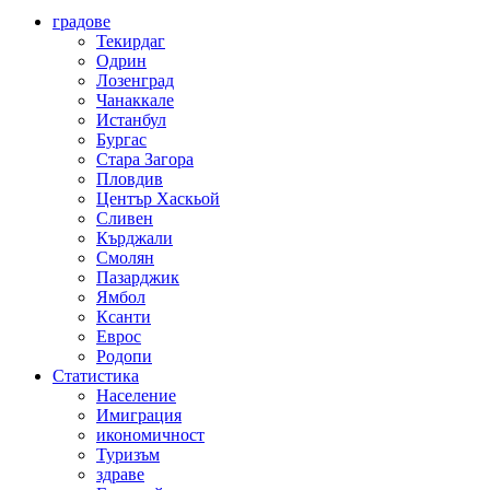
градове
Текирдаг
Одрин
Лозенград
Чанаккале
Истанбул
Бургас
Стара Загора
Пловдив
Център Хаскьой
Сливен
Кърджали
Смолян
Пазарджик
Ямбол
Ксанти
Еврос
Родопи
Статистика
Население
Имиграция
икономичност
Туризъм
здраве