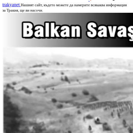
trakyanet
Нашият сайт, където можете да намерите всякаква информация
за Тракия, ще ви насочи.