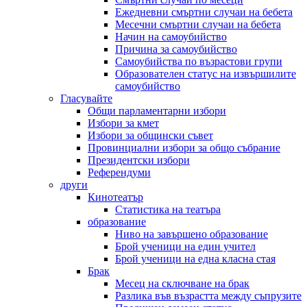
Ежедневни смъртни случаи на бебета
Месечни смъртни случаи на бебета
Начин на самоубийство
Причина за самоубийство
Самоубийства по възрастови групи
Образователен статус на извършилите
самоубийство
Гласувайте
Общи парламентарни избори
Избори за кмет
Избори за общински съвет
Провинциални избори за общо събрание
Президентски избори
Референдуми
други
Кинотеатър
Статистика на театъра
образование
Ниво на завършено образование
Брой ученици на един учител
Брой ученици на една класна стая
Брак
Месец на сключване на брак
Разлика във възрастта между съпрузите