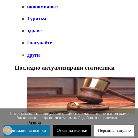
икономичност
Туризъм
здраве
Гласувайте
други
Последно актуализирани статистики
Посещавайки нашия уебсайт, вие се съгласявате, че използваме
бисквитки, за да ви осигурим най-доброто изживяване.
Развод
Приемане на всички
Отказ на всички
Персонализиране
други