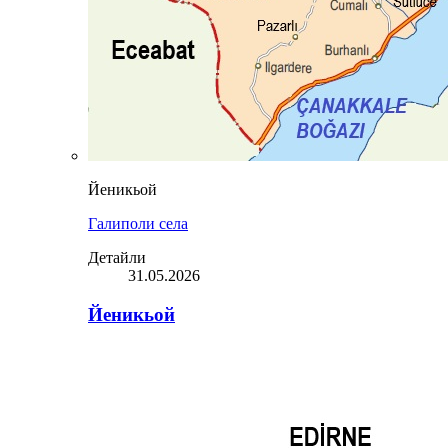
Йеникьой
Галиполи села
Детайли
31.05.2026
Йеникьой