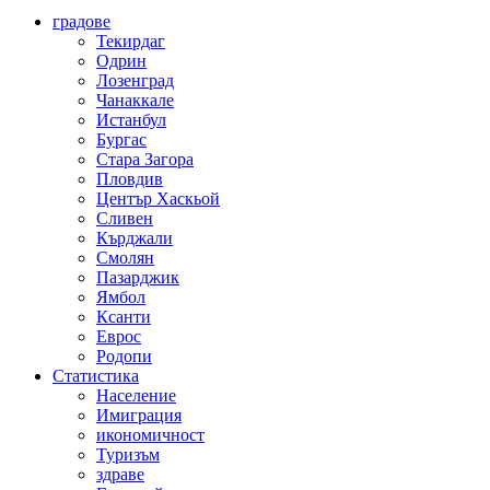
градове
Текирдаг
Одрин
Лозенград
Чанаккале
Истанбул
Бургас
Стара Загора
Пловдив
Център Хаскьой
Сливен
Кърджали
Смолян
Пазарджик
Ямбол
Ксанти
Еврос
Родопи
Статистика
Население
Имиграция
икономичност
Туризъм
здраве