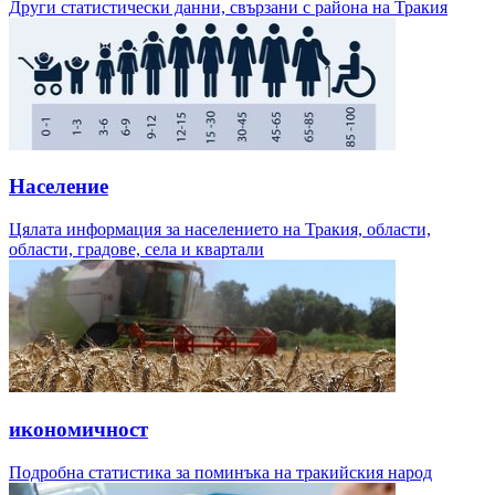
Други статистически данни, свързани с района на Тракия
Население
Цялата информация за населението на Тракия, области,
области, градове, села и квартали
икономичност
Подробна статистика за поминъка на тракийския народ