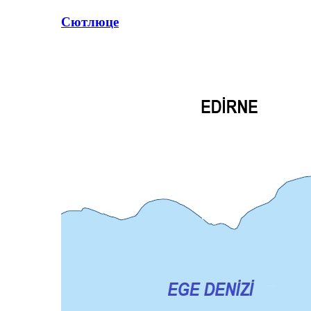
Сютлюце