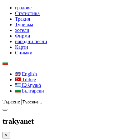
градове
Статистика
Тракия
Туризъм
хотели
Фирми
народни песни
Карти
Снимки
English
Türkçe
Ελληνικά
Български
Търсене
trakyanet
×