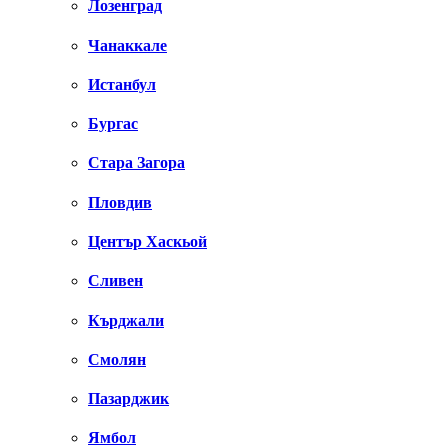
Лозенград
Чанаккале
Истанбул
Бургас
Стара Загора
Пловдив
Център Хаскьой
Сливен
Кърджали
Смолян
Пазарджик
Ямбол