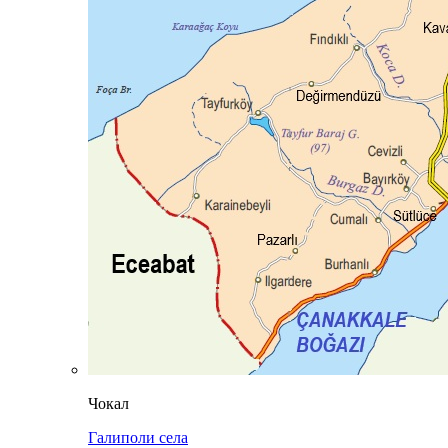
Чокал
Галиполи села