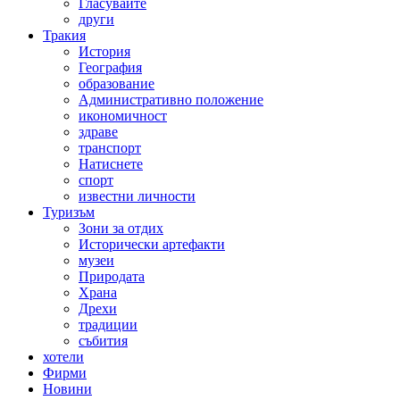
Гласувайте
други
Тракия
История
География
образование
Административно положение
икономичност
здраве
транспорт
Натиснете
спорт
известни личности
Туризъм
Зони за отдих
Исторически артефакти
музеи
Природата
Храна
Дрехи
традиции
събития
хотели
Фирми
Новини