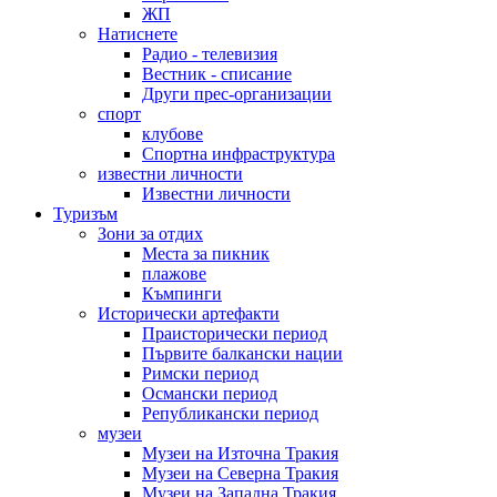
ЖП
Натиснете
Радио - телевизия
Вестник - списание
Други прес-организации
спорт
клубове
Спортна инфраструктура
известни личности
Известни личности
Туризъм
Зони за отдих
Места за пикник
плажове
Къмпинги
Исторически артефакти
Праисторически период
Първите балкански нации
Римски период
Османски период
Републикански период
музеи
Музеи на Източна Тракия
Музеи на Северна Тракия
Музеи на Западна Тракия