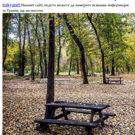
trakyanet
Нашият сайт, където можете да намерите всякаква информация
за Тракия, ще ви насочи.