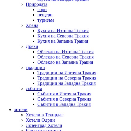
Природата
гори
пещери
туризъм
Храна
Кухня на Източна Тракия
Кухня на Северна Тракия
Кухня на Западна Тракия
Дрехи
Облекло на Източна Тракия
Облекло на Северна Тракия
Облекло на Западна Тракия
традиции
Традиции на Източна Тракия
Традиции на Северна Тракия
Традиции на Западна Тракия
събития
Събития в Източна Тракия
Събития в Северна Тракия
Събития в Западна Тракия
хотели
Хотели в Текирдаг
Хотели Одрин
Лозенград Хотели
Чанаккале хотели