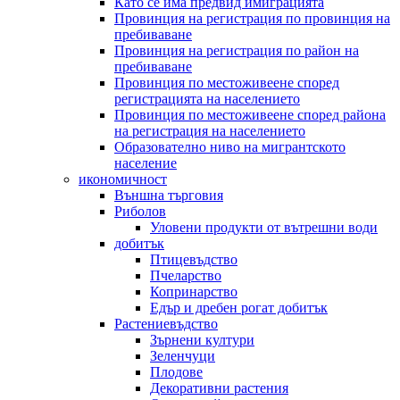
Като се има предвид имиграцията
Провинция на регистрация по провинция на
пребиваване
Провинция на регистрация по район на
пребиваване
Провинция по местоживеене според
регистрацията на населението
Провинция по местоживеене според района
на регистрация на населението
Образователно ниво на мигрантското
население
икономичност
Външна търговия
Риболов
Уловени продукти от вътрешни води
добитък
Птицевъдство
Пчеларство
Копринарство
Едър и дребен рогат добитък
Растениевъдство
Зърнени култури
Зеленчуци
Плодове
Декоративни растения