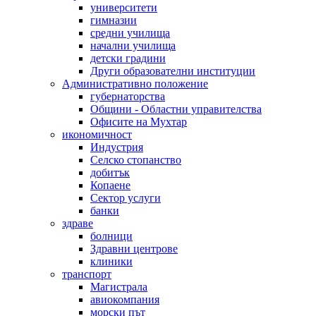
университети
гимназии
средни училища
начални училища
детски градини
Други образователни институции
Административно положение
губернаторства
Общини - Областни управителства
Офисите на Мухтар
икономичност
Индустрия
Селско стопанство
добитък
Копаене
Сектор услуги
банки
здраве
болници
Здравни центрове
клиники
транспорт
Магистрала
авиокомпания
морски път