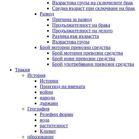
Възрастова група на сключилите брак
Средна възраст при сключване на брак
Развод
Причина за развод
Продължителност на брака
Продължителност на делото
Разлика във възрастта
Възрастова група
Брой моторни превозни средства
Брой моторни превозни средства
Брой нови превозни средства
Брой употребявани превозни средства
Тракия
История
Истории
Произход на имената
войни
народи
държави
География
Релефни форми
вода
растителност
Климат
образование