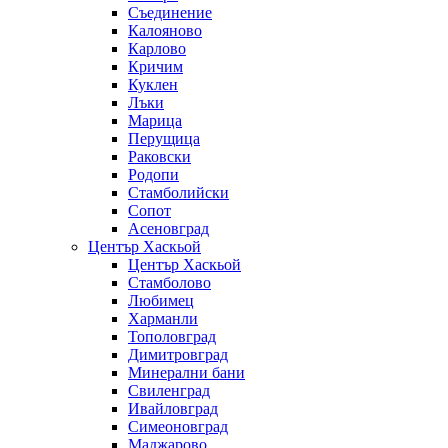
Съединение
Калояново
Карлово
Кричим
Куклен
Лъки
Марица
Перущица
Раковски
Родопи
Стамболийски
Сопот
Асеновград
Център Хаскьой
Център Хаскьой
Стамболово
Любимец
Харманли
Тополовград
Димитровград
Минерални бани
Свиленград
Ивайловград
Симеоновград
Маджарово