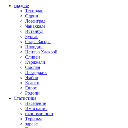
градове
Текирдаг
Одрин
Лозенград
Чанаккале
Истанбул
Бургас
Стара Загора
Пловдив
Център Хаскьой
Сливен
Кърджали
Смолян
Пазарджик
Ямбол
Ксанти
Еврос
Родопи
Статистика
Население
Имиграция
икономичност
Туризъм
здраве