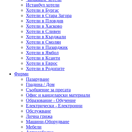
Истанбул хотели
Хотели в Бургас
Хотели в Стара Загора
Хотели в Пловдив
Хотели в Хасково
Хотели в Сливен
Хотели в Кърджали
Хотели в Смолян
Хотели в Пазарджик
Хотели в Ямбол
Хотели в Ксанти
Хотели в Еврос
Хотели в Родопите
Фирми
Пазаруване
Градина / Дом
Съобщение за пресата
Офис и канцеларски материали
Образование - Обучение
Електрически - Електронни
Обслужване
Лична грижа
Машини-Оборудване
Мебели