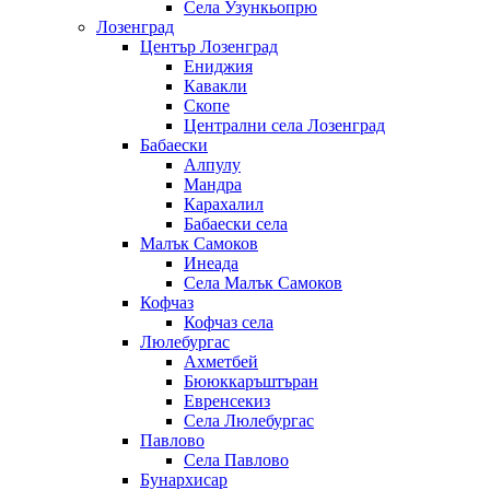
Села Узункьопрю
Лозенград
Център Лозенград
Ениджия
Кавакли
Скопе
Централни села Лозенград
Бабаески
Алпулу
Мандра
Карахалил
Бабаески села
Малък Самоков
Инеада
Села Малък Самоков
Кофчаз
Кофчаз села
Люлебургас
Ахметбей
Бююккаръштъран
Евренсекиз
Села Люлебургас
Павлово
Села Павлово
Бунархисар