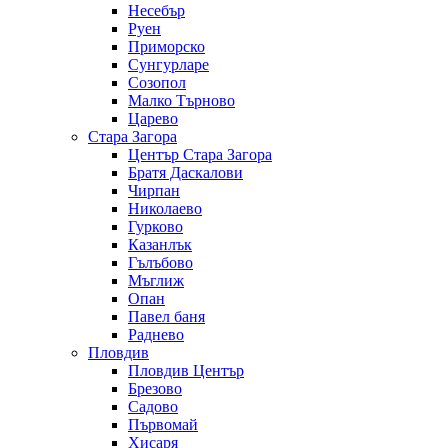
Несебър
Руен
Приморско
Сунгурларе
Созопол
Малко Търново
Царево
Стара Загора
Център Стара Загора
Братя Даскалови
Чирпан
Николаево
Гурково
Казанлък
Гълъбово
Мъглиж
Опан
Павел баня
Раднево
Пловдив
Пловдив Център
Брезово
Садово
Първомай
Хисаря