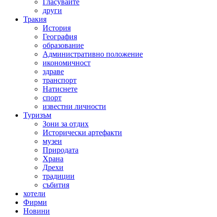
Гласувайте
други
Тракия
История
География
образование
Административно положение
икономичност
здраве
транспорт
Натиснете
спорт
известни личности
Туризъм
Зони за отдих
Исторически артефакти
музеи
Природата
Храна
Дрехи
традиции
събития
хотели
Фирми
Новини