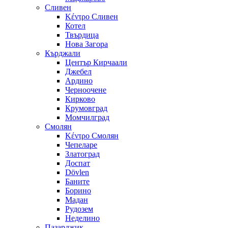
Сливен
Κέντρο Сливен
Котел
Твърдица
Нова Загора
Кърджали
Център Кирчаали
Джебел
Ардино
Черноочене
Кирково
Крумовград
Момчилград
Смолян
Κέντρο Смолян
Чепеларе
Златоград
Доспат
Dövlen
Баните
Борино
Мадан
Рудозем
Неделино
Пазарджик