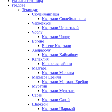
Начална страница
градове
Текирдаг
Сюлейманпаша
Квартали Сюлейманпаша
Черкезкьой
Квартали Черкезкьой
Чорлу
Квартали Чорлу
Ергене
Ергене Квартали
Хайраболу
Квартали Хайраболу
Капаклия
Капаклия райони
Малгара
Квартали Малкара
Мармара Ерейли
Квартали Мармара Ерейли
Муратли
Квартали Муратли
Сарай
Квартали Сарай
Шаркьой
Квартали Шаркьой