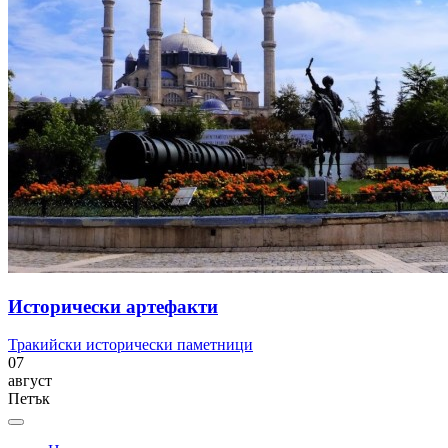
Исторически артефакти
Тракийски исторически паметници
07
август
Петък