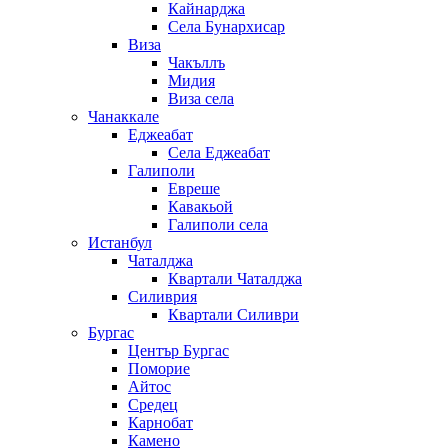
Кайнарджа
Села Бунархисар
Виза
Чакъллъ
Мидия
Виза села
Чанаккале
Еджеабат
Села Еджеабат
Галиполи
Евреше
Кавакьой
Галиполи села
Истанбул
Чаталджа
Квартали Чаталджа
Силиврия
Квартали Силиври
Бургас
Център Бургас
Поморие
Айтос
Средец
Карнобат
Камено