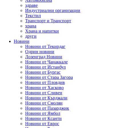
Автомобилна
здраве
Индустриални организации
Текстил
Транспорт и Транспорт
храна
Храна и напитки
други
Новини
Новини от Текирдаг
Одрин новини
Лозенград Новини
Новини от Чанаккале
Новини от Истанбул
Новини от Бургас
Новини от Стара Загора
Новини от Пловдив
Новини от Хасково
Новини от Сливен
Новини от Кърджали
Новини от Смолян
Новини от Пазарджик
Новини от Ямбол
Новини от Ксанти
Новини от Еврос