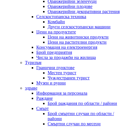
Оранжерийни зеленчуци
Оранжерийни плодове
Оранжерийни декоративни растения
Селскостопанска техника
Комбайн
Други селскостопански машини
Цени на продуктите
Цени на животински продукти
Цени на растителни продукти
Консумация на електроенергия
Брой предприятия
Числа за продажби на жилища
Туризъм
Гранични пунктове
Местен турист
Чуждестранен турист
Музеи и руини
здраве
Информация за персонала
Раждане
Брой раждания по области / райони
Смърт
Брой смъртни случаи по области /
райони
Смъртни случаи по месеци