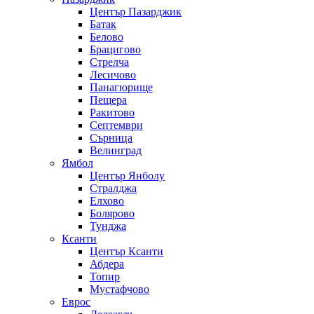
Център Пазарджик
Батак
Белово
Брацигово
Стрелча
Лесичово
Панагюрище
Пещера
Ракитово
Септември
Сърница
Велинград
Ямбол
Център Янболу
Стралджа
Елхово
Болярово
Тунджа
Ксанти
Център Ксанти
Абдера
Топир
Мустафчово
Еврос