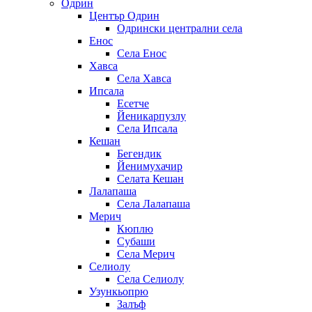
Одрин
Център Одрин
Одрински централни села
Енос
Села Енос
Хавса
Села Хавса
Ипсала
Есетче
Йеникарпузлу
Села Ипсала
Кешан
Бегендик
Йенимухачир
Селата Кешан
Лалапаша
Села Лалапаша
Мерич
Кюплю
Субаши
Села Мерич
Селиолу
Села Селиолу
Узункьопрю
Залъф