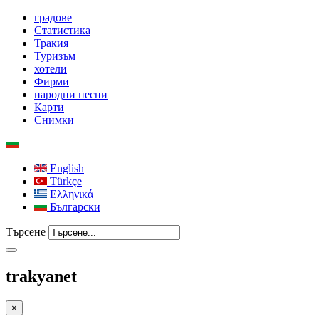
градове
Статистика
Тракия
Туризъм
хотели
Фирми
народни песни
Карти
Снимки
English
Türkçe
Ελληνικά
Български
Търсене
trakyanet
×