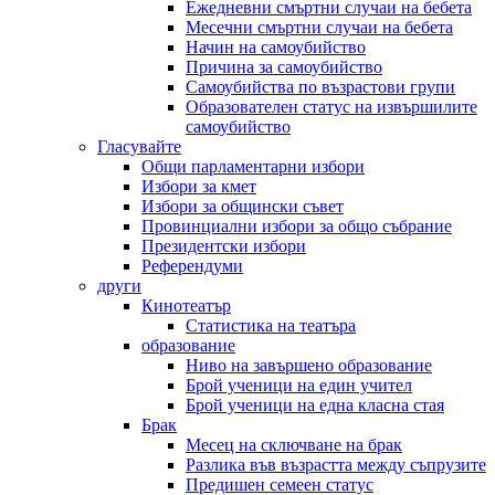
Ежедневни смъртни случаи на бебета
Месечни смъртни случаи на бебета
Начин на самоубийство
Причина за самоубийство
Самоубийства по възрастови групи
Образователен статус на извършилите
самоубийство
Гласувайте
Общи парламентарни избори
Избори за кмет
Избори за общински съвет
Провинциални избори за общо събрание
Президентски избори
Референдуми
други
Кинотеатър
Статистика на театъра
образование
Ниво на завършено образование
Брой ученици на един учител
Брой ученици на една класна стая
Брак
Месец на сключване на брак
Разлика във възрастта между съпрузите
Предишен семеен статус