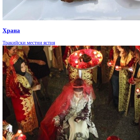
Храна
Тракийски местни ястия