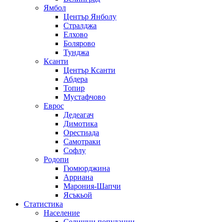
Ямбол
Център Янболу
Стралджа
Елхово
Болярово
Тунджа
Ксанти
Център Ксанти
Абдера
Топир
Мустафчово
Еврос
Дедеагач
Димотика
Орестиада
Самотраки
Софлу
Родопи
Гюмюрджина
Арриана
Марония-Шапчи
Ясъкьой
Статистика
Население
Селищни популации