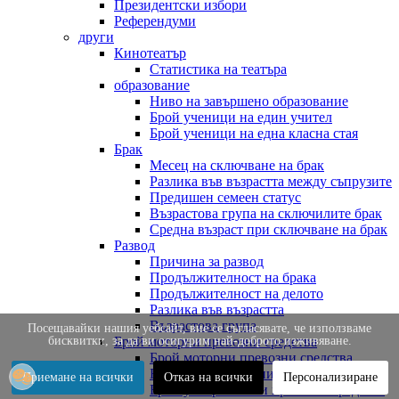
Президентски избори
Референдуми
други
Кинотеатър
Статистика на театъра
образование
Ниво на завършено образование
Брой ученици на един учител
Брой ученици на една класна стая
Брак
Месец на сключване на брак
Разлика във възрастта между съпрузите
Предишен семеен статус
Възрастова група на сключилите брак
Средна възраст при сключване на брак
Развод
Причина за развод
Продължителност на брака
Продължителност на делото
Разлика във възрастта
Възрастова група
Посещавайки нашия уебсайт, вие се съгласявате, че използваме
бисквитки, за да ви осигурим най-доброто изживяване.
Брой моторни превозни средства
Брой моторни превозни средства
Брой нови превозни средства
Приемане на всички
Отказ на всички
Персонализиране
Брой употребявани превозни средства