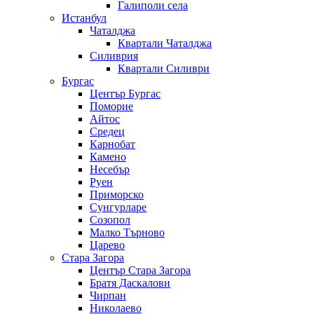
Галиполи села
Истанбул
Чаталджа
Квартали Чаталджа
Силиврия
Квартали Силиври
Бургас
Център Бургас
Поморие
Айтос
Средец
Карнобат
Камено
Несебър
Руен
Приморско
Сунгурларе
Созопол
Малко Търново
Царево
Стара Загора
Център Стара Загора
Братя Даскалови
Чирпан
Николаево