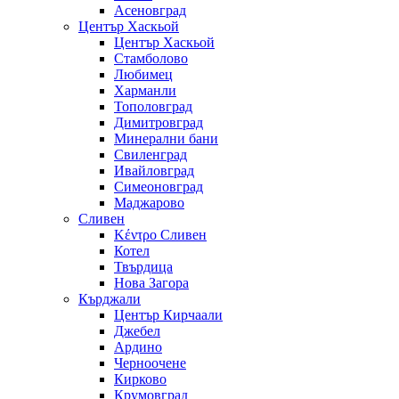
Асеновград
Център Хаскьой
Център Хаскьой
Стамболово
Любимец
Харманли
Тополовград
Димитровград
Минерални бани
Свиленград
Ивайловград
Симеоновград
Маджарово
Сливен
Κέντρο Сливен
Котел
Твърдица
Нова Загора
Кърджали
Център Кирчаали
Джебел
Ардино
Черноочене
Кирково
Крумовград