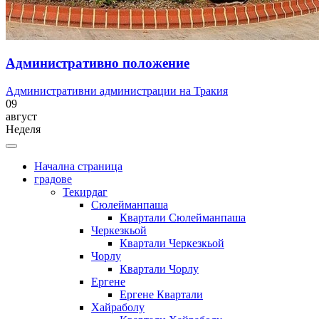
Административно положение
Административни администрации на Тракия
09
август
Неделя
Начална страница
градове
Текирдаг
Сюлейманпаша
Квартали Сюлейманпаша
Черкезкьой
Квартали Черкезкьой
Чорлу
Квартали Чорлу
Ергене
Ергене Квартали
Хайраболу