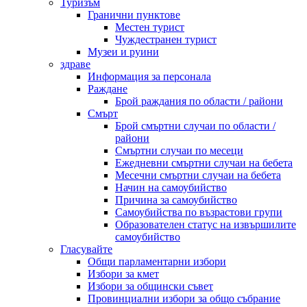
Туризъм
Гранични пунктове
Местен турист
Чуждестранен турист
Музеи и руини
здраве
Информация за персонала
Раждане
Брой раждания по области / райони
Смърт
Брой смъртни случаи по области /
райони
Смъртни случаи по месеци
Ежедневни смъртни случаи на бебета
Месечни смъртни случаи на бебета
Начин на самоубийство
Причина за самоубийство
Самоубийства по възрастови групи
Образователен статус на извършилите
самоубийство
Гласувайте
Общи парламентарни избори
Избори за кмет
Избори за общински съвет
Провинциални избори за общо събрание