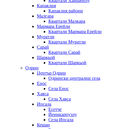
Квартали Хайраболу
Капаклия
Капаклия райони
Малгара
Квартали Малкара
Мармара Ерейли
Квартали Мармара Ерейли
Муратли
Квартали Муратли
Сарай
Квартали Сарай
Шаркьой
Квартали Шаркьой
Одрин
Център Одрин
Одрински централни села
Енос
Села Енос
Хавса
Села Хавса
Ипсала
Есетче
Йеникарпузлу
Села Ипсала
Кешан