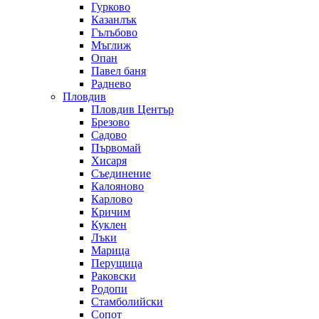
Гурково
Казанлък
Гълъбово
Мъглиж
Опан
Павел баня
Раднево
Пловдив
Пловдив Център
Брезово
Садово
Първомай
Хисаря
Съединение
Калояново
Карлово
Кричим
Куклен
Лъки
Марица
Перущица
Раковски
Родопи
Стамболийски
Сопот