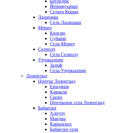
Бегендик
Йенимухачир
Селата Кешан
Лалапаша
Села Лалапаша
Мерич
Кюплю
Субаши
Села Мерич
Селиолу
Села Селиолу
Узункьопрю
Залъф
Села Узункьопрю
Лозенград
Център Лозенград
Ениджия
Кавакли
Скопе
Централни села Лозенград
Бабаески
Алпулу
Мандра
Карахалил
Бабаески села