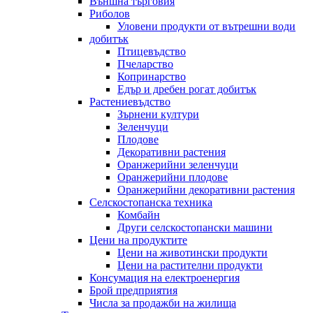
Външна търговия
Риболов
Уловени продукти от вътрешни води
добитък
Птицевъдство
Пчеларство
Копринарство
Едър и дребен рогат добитък
Растениевъдство
Зърнени култури
Зеленчуци
Плодове
Декоративни растения
Оранжерийни зеленчуци
Оранжерийни плодове
Оранжерийни декоративни растения
Селскостопанска техника
Комбайн
Други селскостопански машини
Цени на продуктите
Цени на животински продукти
Цени на растителни продукти
Консумация на електроенергия
Брой предприятия
Числа за продажби на жилища