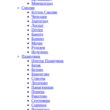
Момчилград
Смолян
Κέντρο Смолян
Чепеларе
Златоград
Доспат
Dövlen
Баните
Борино
Мадан
Рудозем
Неделино
Пазарджик
Център Пазарджик
Батак
Белово
Брацигово
Стрелча
Лесичово
Панагюрище
Пещера
Ракитово
Септември
Сърница
Велинград