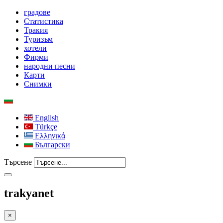
градове
Статистика
Тракия
Туризъм
хотели
Фирми
народни песни
Карти
Снимки
English
Türkçe
Ελληνικά
Български
Търсене
trakyanet
×