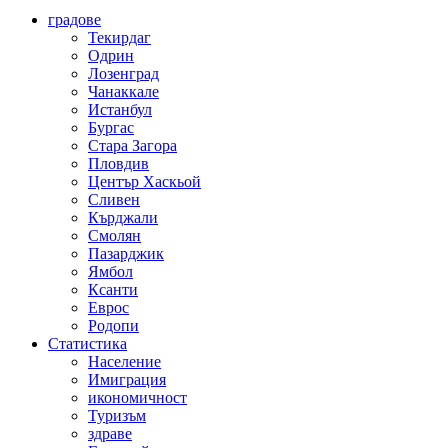
градове
Текирдаг
Одрин
Лозенград
Чанаккале
Истанбул
Бургас
Стара Загора
Пловдив
Център Хаскьой
Сливен
Кърджали
Смолян
Пазарджик
Ямбол
Ксанти
Еврос
Родопи
Статистика
Население
Имиграция
икономичност
Туризъм
здраве