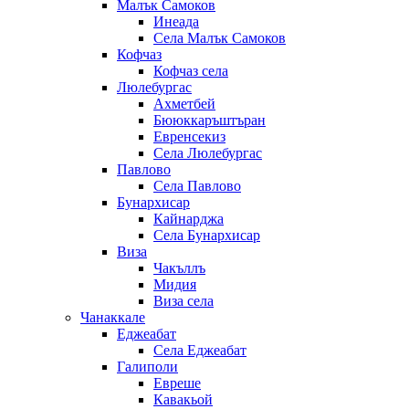
Малък Самоков
Инеада
Села Малък Самоков
Кофчаз
Кофчаз села
Люлебургас
Ахметбей
Бююккаръштъран
Евренсекиз
Села Люлебургас
Павлово
Села Павлово
Бунархисар
Кайнарджа
Села Бунархисар
Виза
Чакъллъ
Мидия
Виза села
Чанаккале
Еджеабат
Села Еджеабат
Галиполи
Евреше
Кавакьой