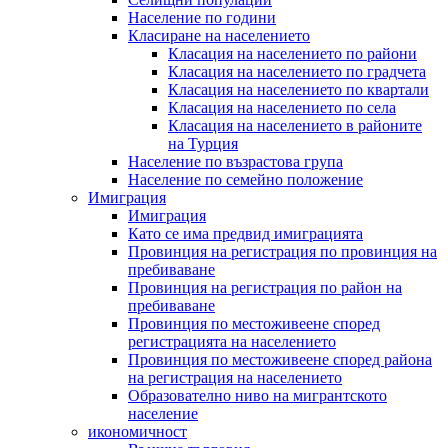
Население по години
Класиране на населението
Класация на населението по райони
Класация на населението по градчета
Класация на населението по квартали
Класация на населението по села
Класация на населението в районите
на Турция
Население по възрастова група
Население по семейно положение
Имиграция
Имиграция
Като се има предвид имиграцията
Провинция на регистрация по провинция на
пребиваване
Провинция на регистрация по район на
пребиваване
Провинция по местоживеене според
регистрацията на населението
Провинция по местоживеене според района
на регистрация на населението
Образователно ниво на мигрантското
население
икономичност