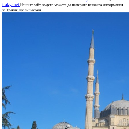
trakyanet
Нашият сайт, където можете да намерите всякаква информация
за Тракия, ще ви насочи.