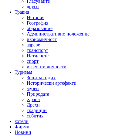
Гласувайте
други
Тракия
История
География
образование
Административно положение
икономичност
здраве
транспорт
Натиснете
спорт
известни личности
Туризъм
Зони за отдих
Исторически артефакти
музеи
Природата
Храна
Дрехи
традиции
събития
хотели
Фирми
Новини