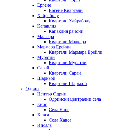
Ергене
Ергене Квартали
Хайраболу
Квартали Хайраболу
Капаклия
Капаклия райони
Малгара
Квартали Малкара
Мармара Ерейли
Квартали Мармара Ерейли
Муратли
Квартали Муратли
Сарай
Квартали Сарай
Шаркьой
Квартали Шаркьой
Одрин
Център Одрин
Одрински централни села
Енос
Села Енос
Хавса
Села Хавса
Ипсала