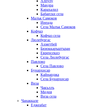
Алпулу
Мандра
Карахалил
Бабаески села
Малък Самоков
Инеада
Села Малък Самоков
Кофчаз
Кофчаз села
Люлебургас
Ахметбей
Бююккаръштъран
Евренсекиз
Села Люлебургас
Павлово
Села Павлово
Бунархисар
Кайнарджа
Села Бунархисар
Виза
Чакъллъ
Мидия
Виза села
Чанаккале
Еджеабат