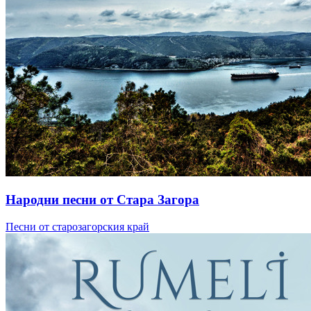
Народни песни от Стара Загора
Песни от старозагорския край