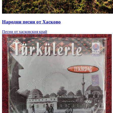
Народни песни от Хасково
Песни от хасковския край