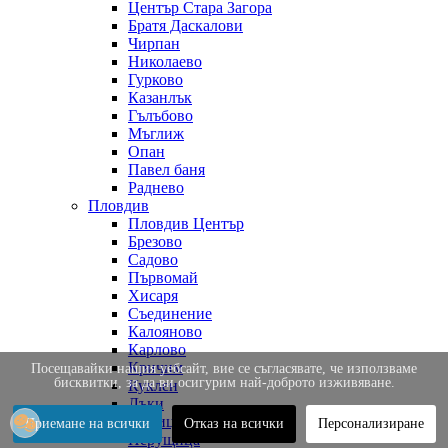
Център Стара Загора
Братя Даскалови
Чирпан
Николаево
Гурково
Казанлък
Гълъбово
Мъглиж
Опан
Павел баня
Раднево
Пловдив
Пловдив Център
Брезово
Садово
Първомай
Хисаря
Съединение
Калояново
Карлово
Кричим
Посещавайки нашия уебсайт, вие се съгласявате, че използваме
бисквитки, за да ви осигурим най-доброто изживяване.
Куклен
Лъки
Марица
Приемане на всички
Отказ на всички
Персонализиране
Перущица