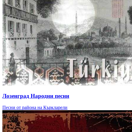
Лозенград Народни песни
Песни от района на Къркларели