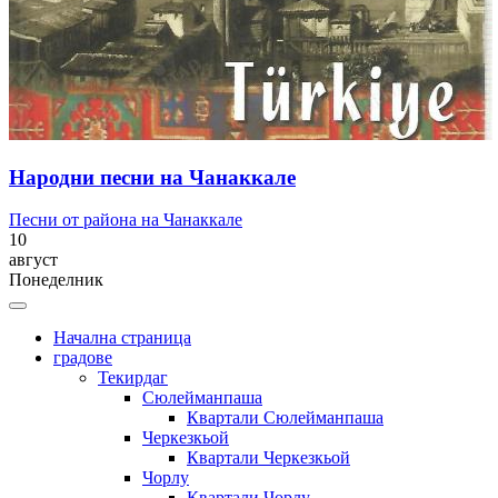
Народни песни на Чанаккале
Песни от района на Чанаккале
10
август
Понеделник
Начална страница
градове
Текирдаг
Сюлейманпаша
Квартали Сюлейманпаша
Черкезкьой
Квартали Черкезкьой
Чорлу
Квартали Чорлу