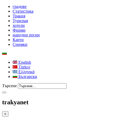
градове
Статистика
Тракия
Туризъм
хотели
Фирми
народни песни
Карти
Снимки
English
Türkçe
Ελληνικά
Български
Търсене
trakyanet
×