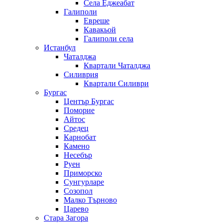
Села Еджеабат
Галиполи
Евреше
Кавакьой
Галиполи села
Истанбул
Чаталджа
Квартали Чаталджа
Силиврия
Квартали Силиври
Бургас
Център Бургас
Поморие
Айтос
Средец
Карнобат
Камено
Несебър
Руен
Приморско
Сунгурларе
Созопол
Малко Търново
Царево
Стара Загора