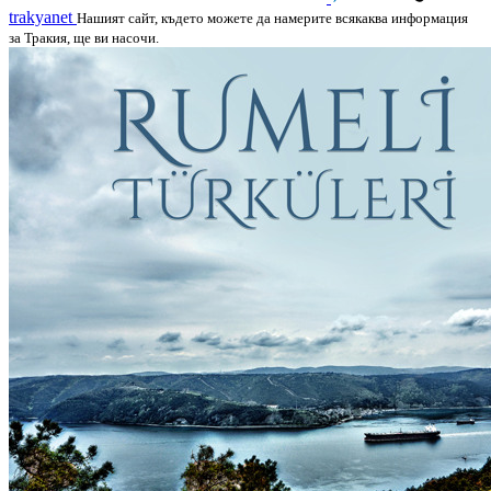
trakyanet
Нашият сайт, където можете да намерите всякаква информация
за Тракия, ще ви насочи.