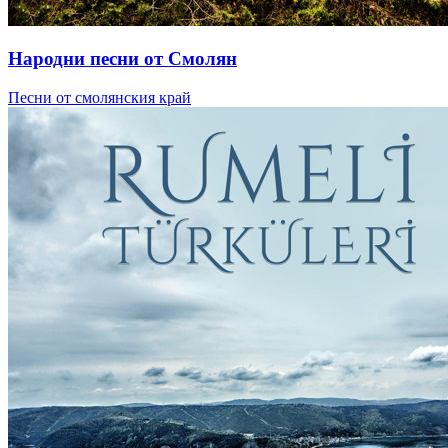
Народни песни от Смолян
Песни от смолянския край