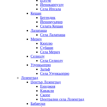
Есетче
Йеникарпузлу
Села Ипсала
Кешан
Бегендик
Йенимухачир
Селата Кешан
Лалапаша
Села Лалапаша
Мерич
Кюплю
Субаши
Села Мерич
Селиолу
Села Селиолу
Узункьопрю
Залъф
Села Узункьопрю
Лозенград
Център Лозенград
Ениджия
Кавакли
Скопе
Централни села Лозенград
Бабаески