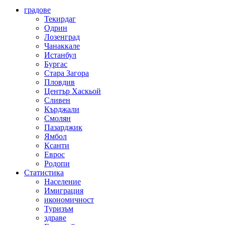
градове
Текирдаг
Одрин
Лозенград
Чанаккале
Истанбул
Бургас
Стара Загора
Пловдив
Център Хаскьой
Сливен
Кърджали
Смолян
Пазарджик
Ямбол
Ксанти
Еврос
Родопи
Статистика
Население
Имиграция
икономичност
Туризъм
здраве