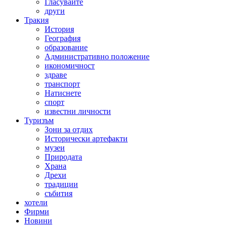
Гласувайте
други
Тракия
История
География
образование
Административно положение
икономичност
здраве
транспорт
Натиснете
спорт
известни личности
Туризъм
Зони за отдих
Исторически артефакти
музеи
Природата
Храна
Дрехи
традиции
събития
хотели
Фирми
Новини