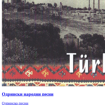
Одрински народни песни
Одринско песни