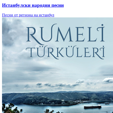
Истанбулски народни песни
Песни от региона на истанбул