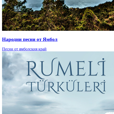
Народни песни от Ямбол
Песни от ямболския край