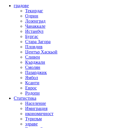
градове
Текирдаг
Одрин
Лозенград
Чанаккале
Истанбул
Бургас
Стара Загора
Пловдив
Център Хаскьой
Сливен
Кърджали
Смолян
Пазарджик
Ямбол
Ксанти
Еврос
Родопи
Статистика
Население
Имиграция
икономичност
Туризъм
здраве