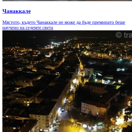
Чанаккале
Мястото, където Чанаккале не може да бъде преминато беше
научено на седемте света