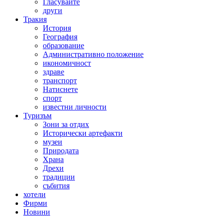
Гласувайте
други
Тракия
История
География
образование
Административно положение
икономичност
здраве
транспорт
Натиснете
спорт
известни личности
Туризъм
Зони за отдих
Исторически артефакти
музеи
Природата
Храна
Дрехи
традиции
събития
хотели
Фирми
Новини