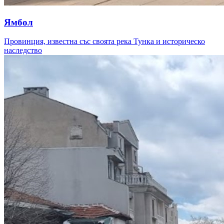
Ямбол
Провинция, известна със своята река Тунка и историческо
наследство