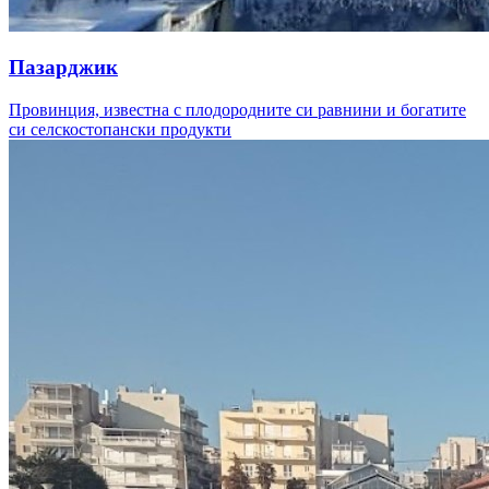
Пазарджик
Провинция, известна с плодородните си равнини и богатите
си селскостопански продукти