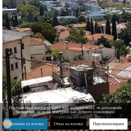
Посещавайки нашия уебсайт, вие се съгласявате, че използваме
бисквитки, за да ви осигурим най-доброто изживяване.
Приемане на всички
Отказ на всички
Персонализиране