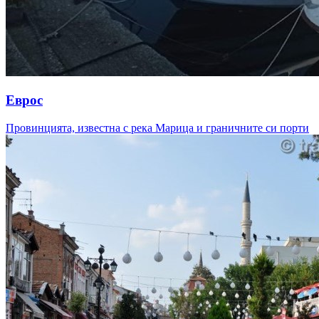
Еврос
Провинцията, известна с река Марица и граничните си порти