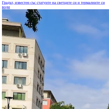
Градът, известен със статуите на светците си и термалните си
води