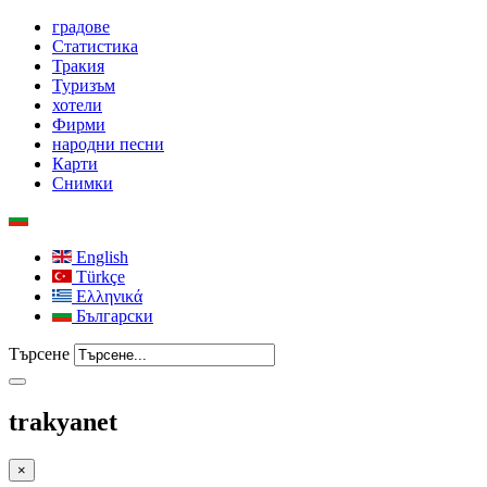
градове
Статистика
Тракия
Туризъм
хотели
Фирми
народни песни
Карти
Снимки
English
Türkçe
Ελληνικά
Български
Търсене
trakyanet
×