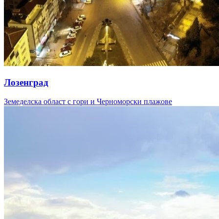
Лозенград
Земеделска област с гори и Черноморски плажове