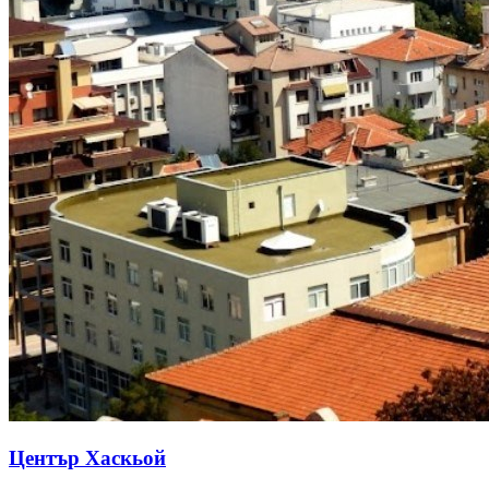
Център Хаскьой