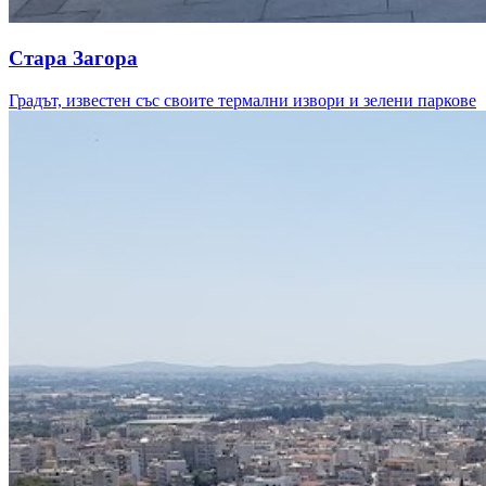
Стара Загора
Градът, известен със своите термални извори и зелени паркове