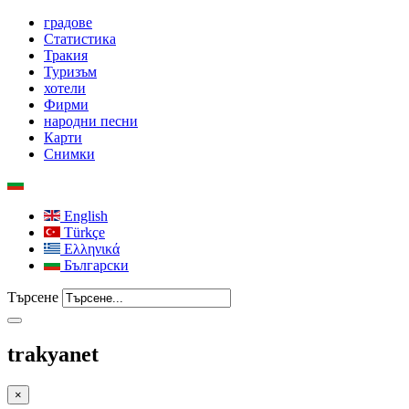
градове
Статистика
Тракия
Туризъм
хотели
Фирми
народни песни
Карти
Снимки
English
Türkçe
Ελληνικά
Български
Търсене
trakyanet
×