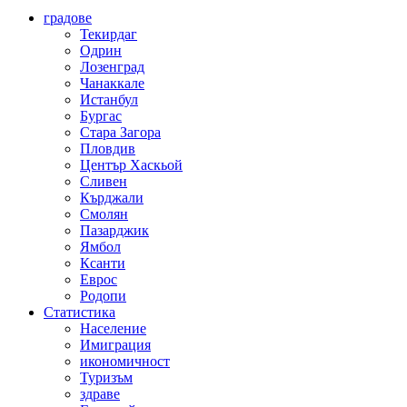
градове
Текирдаг
Одрин
Лозенград
Чанаккале
Истанбул
Бургас
Стара Загора
Пловдив
Център Хаскьой
Сливен
Кърджали
Смолян
Пазарджик
Ямбол
Ксанти
Еврос
Родопи
Статистика
Население
Имиграция
икономичност
Туризъм
здраве