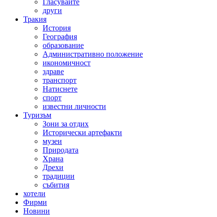
Гласувайте
други
Тракия
История
География
образование
Административно положение
икономичност
здраве
транспорт
Натиснете
спорт
известни личности
Туризъм
Зони за отдих
Исторически артефакти
музеи
Природата
Храна
Дрехи
традиции
събития
хотели
Фирми
Новини