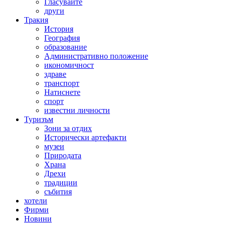
Гласувайте
други
Тракия
История
География
образование
Административно положение
икономичност
здраве
транспорт
Натиснете
спорт
известни личности
Туризъм
Зони за отдих
Исторически артефакти
музеи
Природата
Храна
Дрехи
традиции
събития
хотели
Фирми
Новини