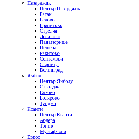
Пазарджик
Център Пазарджик
Батак
Белово
Брацигово
Стрелча
Лесичово
Панагюрище
Пещера
Ракитово
Септември
Сърница
Велинград
Ямбол
Център Янболу
Стралджа
Елхово
Болярово
Тунджа
Ксанти
Център Ксанти
Абдера
Топир
Мустафчово
Еврос