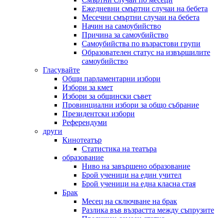
Ежедневни смъртни случаи на бебета
Месечни смъртни случаи на бебета
Начин на самоубийство
Причина за самоубийство
Самоубийства по възрастови групи
Образователен статус на извършилите
самоубийство
Гласувайте
Общи парламентарни избори
Избори за кмет
Избори за общински съвет
Провинциални избори за общо събрание
Президентски избори
Референдуми
други
Кинотеатър
Статистика на театъра
образование
Ниво на завършено образование
Брой ученици на един учител
Брой ученици на една класна стая
Брак
Месец на сключване на брак
Разлика във възрастта между съпрузите