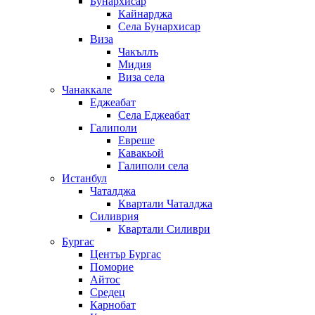
Бунархисар
Кайнарджа
Села Бунархисар
Виза
Чакъллъ
Мидия
Виза села
Чанаккале
Еджеабат
Села Еджеабат
Галиполи
Евреше
Кавакьой
Галиполи села
Истанбул
Чаталджа
Квартали Чаталджа
Силиврия
Квартали Силиври
Бургас
Център Бургас
Поморие
Айтос
Средец
Карнобат