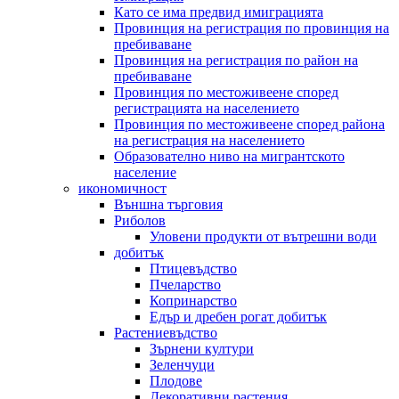
Като се има предвид имиграцията
Провинция на регистрация по провинция на
пребиваване
Провинция на регистрация по район на
пребиваване
Провинция по местоживеене според
регистрацията на населението
Провинция по местоживеене според района
на регистрация на населението
Образователно ниво на мигрантското
население
икономичност
Външна търговия
Риболов
Уловени продукти от вътрешни води
добитък
Птицевъдство
Пчеларство
Копринарство
Едър и дребен рогат добитък
Растениевъдство
Зърнени култури
Зеленчуци
Плодове
Декоративни растения