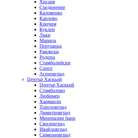
Хисаря
Съединение
Калояново
Карлово
Кричим
Куклен
Лъки
Марица
Перущица
Раковски
Родопи
Стамболийски
Сопот
Асеновград
Център Хаскьой
Център Хаскьой
Стамболово
Любимец
Харманли
Тополовград
Димитровград
Минерални бани
Свиленград
Ивайловград
Симеоновград