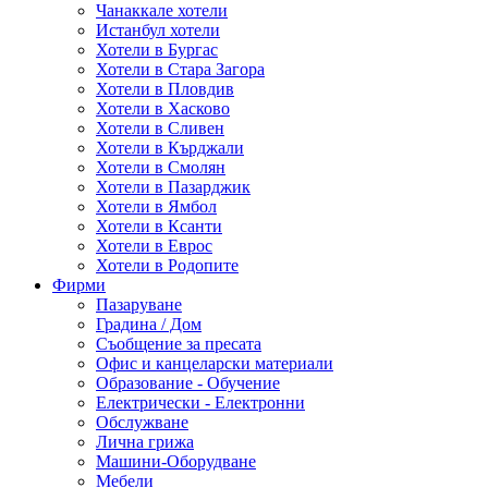
Чанаккале хотели
Истанбул хотели
Хотели в Бургас
Хотели в Стара Загора
Хотели в Пловдив
Хотели в Хасково
Хотели в Сливен
Хотели в Кърджали
Хотели в Смолян
Хотели в Пазарджик
Хотели в Ямбол
Хотели в Ксанти
Хотели в Еврос
Хотели в Родопите
Фирми
Пазаруване
Градина / Дом
Съобщение за пресата
Офис и канцеларски материали
Образование - Обучение
Електрически - Електронни
Обслужване
Лична грижа
Машини-Оборудване
Мебели