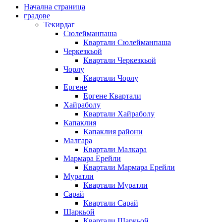
Начална страница
градове
Текирдаг
Сюлейманпаша
Квартали Сюлейманпаша
Черкезкьой
Квартали Черкезкьой
Чорлу
Квартали Чорлу
Ергене
Ергене Квартали
Хайраболу
Квартали Хайраболу
Капаклия
Капаклия райони
Малгара
Квартали Малкара
Мармара Ерейли
Квартали Мармара Ерейли
Муратли
Квартали Муратли
Сарай
Квартали Сарай
Шаркьой
Квартали Шаркьой