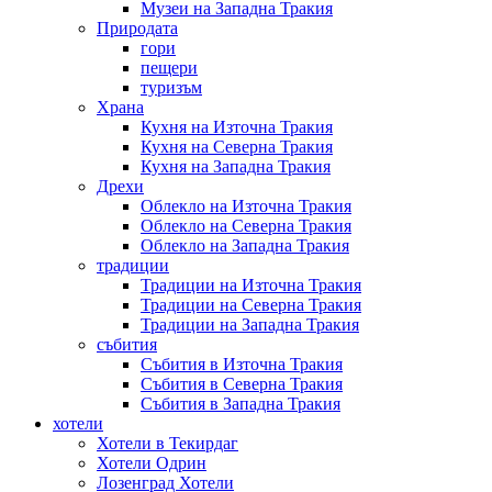
Музеи на Западна Тракия
Природата
гори
пещери
туризъм
Храна
Кухня на Източна Тракия
Кухня на Северна Тракия
Кухня на Западна Тракия
Дрехи
Облекло на Източна Тракия
Облекло на Северна Тракия
Облекло на Западна Тракия
традиции
Традиции на Източна Тракия
Традиции на Северна Тракия
Традиции на Западна Тракия
събития
Събития в Източна Тракия
Събития в Северна Тракия
Събития в Западна Тракия
хотели
Хотели в Текирдаг
Хотели Одрин
Лозенград Хотели