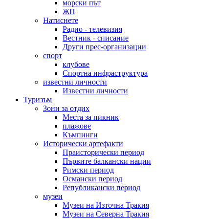
морски път
ЖП
Натиснете
Радио - телевизия
Вестник - списание
Други прес-организации
спорт
клубове
Спортна инфраструктура
известни личности
Известни личности
Туризъм
Зони за отдих
Места за пикник
плажове
Къмпинги
Исторически артефакти
Праисторически период
Първите балкански нации
Римски период
Османски период
Републикански период
музеи
Музеи на Източна Тракия
Музеи на Северна Тракия