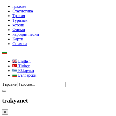
градове
Статистика
Тракия
Туризъм
хотели
Фирми
народни песни
Карти
Снимки
English
Türkçe
Ελληνικά
Български
Търсене
trakyanet
×