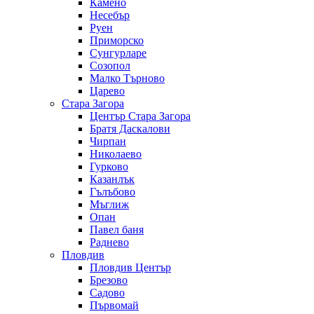
Камено
Несебър
Руен
Приморско
Сунгурларе
Созопол
Малко Търново
Царево
Стара Загора
Център Стара Загора
Братя Даскалови
Чирпан
Николаево
Гурково
Казанлък
Гълъбово
Мъглиж
Опан
Павел баня
Раднево
Пловдив
Пловдив Център
Брезово
Садово
Първомай