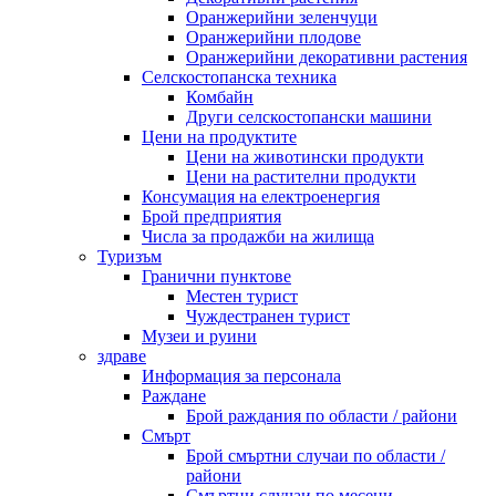
Оранжерийни зеленчуци
Оранжерийни плодове
Оранжерийни декоративни растения
Селскостопанска техника
Комбайн
Други селскостопански машини
Цени на продуктите
Цени на животински продукти
Цени на растителни продукти
Консумация на електроенергия
Брой предприятия
Числа за продажби на жилища
Туризъм
Гранични пунктове
Местен турист
Чуждестранен турист
Музеи и руини
здраве
Информация за персонала
Раждане
Брой раждания по области / райони
Смърт
Брой смъртни случаи по области /
райони
Смъртни случаи по месеци