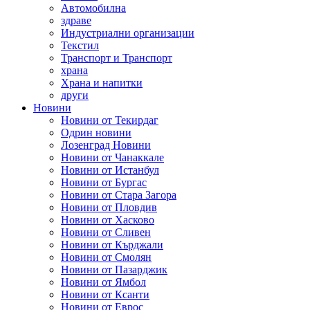
Автомобилна
здраве
Индустриални организации
Текстил
Транспорт и Транспорт
храна
Храна и напитки
други
Новини
Новини от Текирдаг
Одрин новини
Лозенград Новини
Новини от Чанаккале
Новини от Истанбул
Новини от Бургас
Новини от Стара Загора
Новини от Пловдив
Новини от Хасково
Новини от Сливен
Новини от Кърджали
Новини от Смолян
Новини от Пазарджик
Новини от Ямбол
Новини от Ксанти
Новини от Еврос