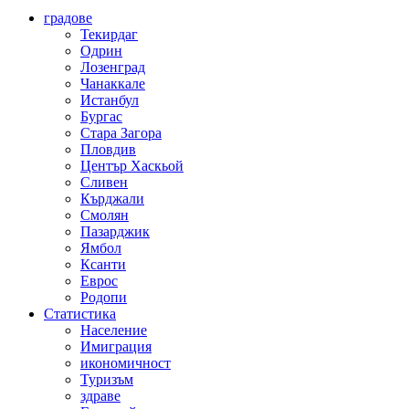
градове
Текирдаг
Одрин
Лозенград
Чанаккале
Истанбул
Бургас
Стара Загора
Пловдив
Център Хаскьой
Сливен
Кърджали
Смолян
Пазарджик
Ямбол
Ксанти
Еврос
Родопи
Статистика
Население
Имиграция
икономичност
Туризъм
здраве