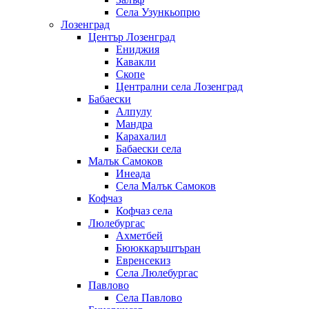
Села Узункьопрю
Лозенград
Център Лозенград
Ениджия
Кавакли
Скопе
Централни села Лозенград
Бабаески
Алпулу
Мандра
Карахалил
Бабаески села
Малък Самоков
Инеада
Села Малък Самоков
Кофчаз
Кофчаз села
Люлебургас
Ахметбей
Бююккаръштъран
Евренсекиз
Села Люлебургас
Павлово
Села Павлово