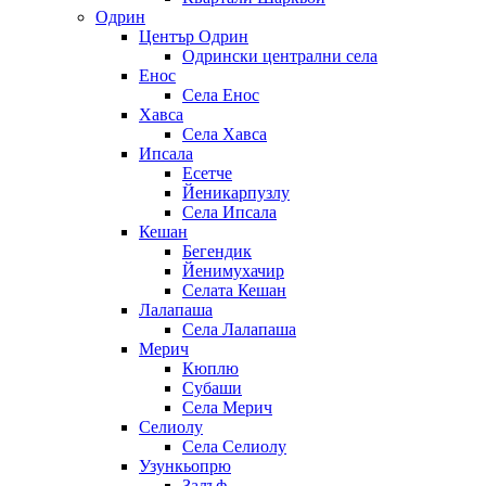
Одрин
Център Одрин
Одрински централни села
Енос
Села Енос
Хавса
Села Хавса
Ипсала
Есетче
Йеникарпузлу
Села Ипсала
Кешан
Бегендик
Йенимухачир
Селата Кешан
Лалапаша
Села Лалапаша
Мерич
Кюплю
Субаши
Села Мерич
Селиолу
Села Селиолу
Узункьопрю
Залъф