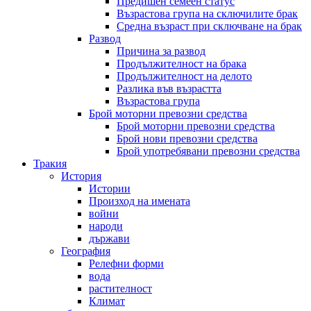
Предишен семеен статус
Възрастова група на сключилите брак
Средна възраст при сключване на брак
Развод
Причина за развод
Продължителност на брака
Продължителност на делото
Разлика във възрастта
Възрастова група
Брой моторни превозни средства
Брой моторни превозни средства
Брой нови превозни средства
Брой употребявани превозни средства
Тракия
История
Истории
Произход на имената
войни
народи
държави
География
Релефни форми
вода
растителност
Климат