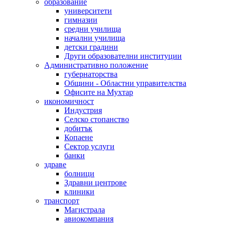
образование
университети
гимназии
средни училища
начални училища
детски градини
Други образователни институции
Административно положение
губернаторства
Общини - Областни управителства
Офисите на Мухтар
икономичност
Индустрия
Селско стопанство
добитък
Копаене
Сектор услуги
банки
здраве
болници
Здравни центрове
клиники
транспорт
Магистрала
авиокомпания