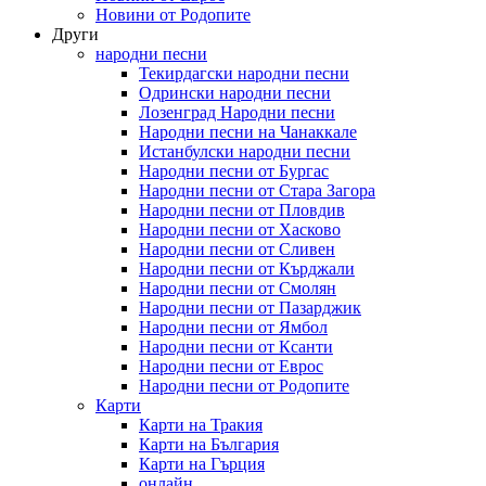
Новини от Родопите
Други
народни песни
Текирдагски народни песни
Одрински народни песни
Лозенград Народни песни
Народни песни на Чанаккале
Истанбулски народни песни
Народни песни от Бургас
Народни песни от Стара Загора
Народни песни от Пловдив
Народни песни от Хасково
Народни песни от Сливен
Народни песни от Кърджали
Народни песни от Смолян
Народни песни от Пазарджик
Народни песни от Ямбол
Народни песни от Ксанти
Народни песни от Еврос
Народни песни от Родопите
Карти
Карти на Тракия
Карти на България
Карти на Гърция
онлайн