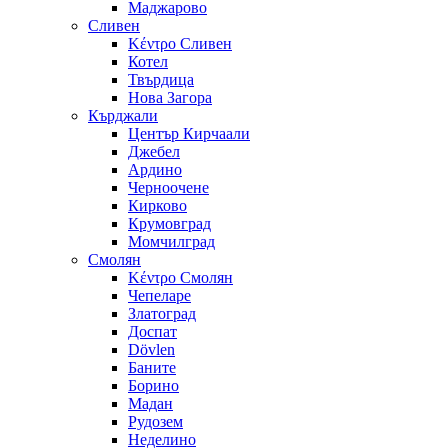
Маджарово
Сливен
Κέντρο Сливен
Котел
Твърдица
Нова Загора
Кърджали
Център Кирчаали
Джебел
Ардино
Черноочене
Кирково
Крумовград
Момчилград
Смолян
Κέντρο Смолян
Чепеларе
Златоград
Доспат
Dövlen
Баните
Борино
Мадан
Рудозем
Неделино