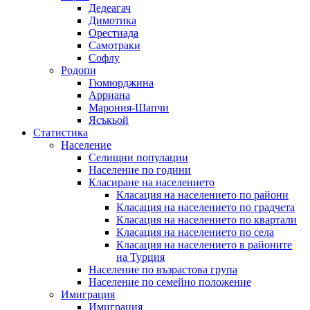
Дедеагач
Димотика
Орестиада
Самотраки
Софлу
Родопи
Гюмюрджина
Арриана
Марония-Шапчи
Ясъкьой
Статистика
Население
Селищни популации
Население по години
Класиране на населението
Класация на населението по райони
Класация на населението по градчета
Класация на населението по квартали
Класация на населението по села
Класация на населението в районите
на Турция
Население по възрастова група
Население по семейно положение
Имиграция
Имиграция