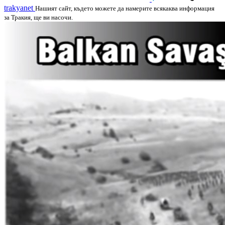
trakyanet
Нашият сайт, където можете да намерите всякаква информация
за Тракия, ще ви насочи.