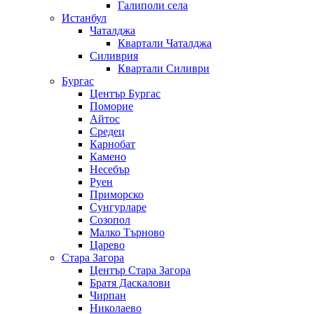
Галиполи села
Истанбул
Чаталджа
Квартали Чаталджа
Силиврия
Квартали Силиври
Бургас
Център Бургас
Поморие
Айтос
Средец
Карнобат
Камено
Несебър
Руен
Приморско
Сунгурларе
Созопол
Малко Търново
Царево
Стара Загора
Център Стара Загора
Братя Даскалови
Чирпан
Николаево