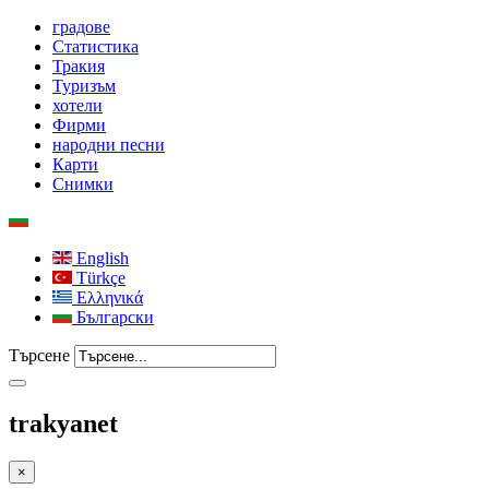
градове
Статистика
Тракия
Туризъм
хотели
Фирми
народни песни
Карти
Снимки
English
Türkçe
Ελληνικά
Български
Търсене
trakyanet
×