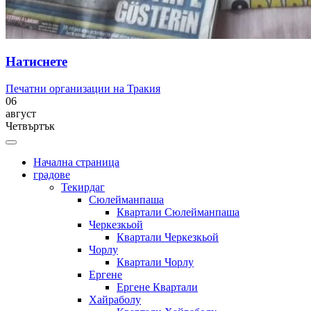
Натиснете
Печатни организации на Тракия
06
август
Четвъртък
Начална страница
градове
Текирдаг
Сюлейманпаша
Квартали Сюлейманпаша
Черкезкьой
Квартали Черкезкьой
Чорлу
Квартали Чорлу
Ергене
Ергене Квартали
Хайраболу