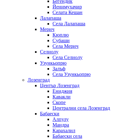
Бегендик
Йенимухачир
Селата Кешан
Лалапаша
Села Лалапаша
Мерич
Кюплю
Субаши
Села Мерич
Селиолу
Села Селиолу
Узункьопрю
Залъф
Села Узункьопрю
Лозенград
Център Лозенград
Ениджия
Кавакли
Скопе
Централни села Лозенград
Бабаески
Алпулу
Мандра
Карахалил
Бабаески села