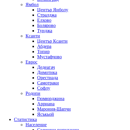
Ямбол
Център Янболу
Стралджа
Елхово
Болярово
Тунджа
Ксанти
Център Ксанти
Абдера
Топир
Мустафчово
Еврос
Дедеагач
Димотика
Орестиада
Самотраки
Софлу
Родопи
Гюмюрджина
Арриана
Марония-Шапчи
Ясъкьой
Статистика
Население
Селищни популации