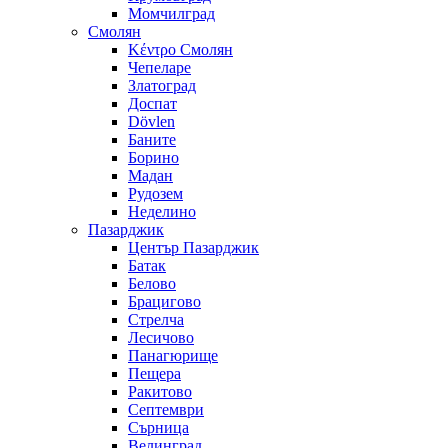
Момчилград
Смолян
Κέντρο Смолян
Чепеларе
Златоград
Доспат
Dövlen
Баните
Борино
Мадан
Рудозем
Неделино
Пазарджик
Център Пазарджик
Батак
Белово
Брацигово
Стрелча
Лесичово
Панагюрище
Пещера
Ракитово
Септември
Сърница
Велинград