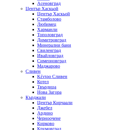
Асеновград
Център Хаскьой
Център Хаскьой
Стамболово
Любимец
Харманли
Тополовград
Димитровград
Минерални бани
Свиленград
Ивайловград
Симеоновград
Маджарово
Сливен
Κέντρο Сливен
Котел
Твърдица
Нова Загора
Кърджали
Център Кирчаали
Джебел
Ардино
Черноочене
Кирково
Крумовград