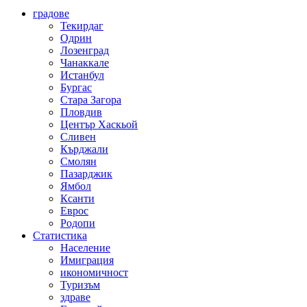
градове
Текирдаг
Одрин
Лозенград
Чанаккале
Истанбул
Бургас
Стара Загора
Пловдив
Център Хаскьой
Сливен
Кърджали
Смолян
Пазарджик
Ямбол
Ксанти
Еврос
Родопи
Статистика
Население
Имиграция
икономичност
Туризъм
здраве