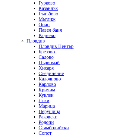
Гурково
Казанлък
Гълъбово
Мъглиж
Опан
Павел баня
Раднево
Пловдив
Пловдив Център
Брезово
Садово
Първомай
Хисаря
Съединение
Калояново
Карлово
Кричим
Куклен
Лъки
Марица
Перущица
Раковски
Родопи
Стамболийски
Сопот