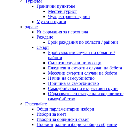
Туризъм
Гранични пунктове
Местен турист
Чуждестранен турист
Музеи и руини
здраве
Информация за персонала
Раждане
Брой раждания по области / райони
Смърт
Брой смъртни случаи по области /
райони
Смъртни случаи по месеци
Ежедневни смъртни случаи на бебета
Месечни смъртни случаи на бебета
Начин на самоубийство
Причина за самоубийство
Самоубийства по възрастови групи
Образователен статус на извършилите
самоубийство
Гласувайте
Общи парламентарни избори
Избори за кмет
Избори за общински съвет
Провинциални избори за общо събрание