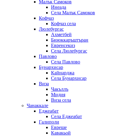
Малък Самоков
Инеада
Села Малък Самоков
Кофчаз
Кофчаз села
Люлебургас
Ахметбей
Бююккаръштъран
Евренсекиз
Села Люлебургас
Павлово
Села Павлово
Бунархисар
Кайнарджа
Села Бунархисар
Виза
Чакъллъ
Мидия
Виза села
Чанаккале
Еджеабат
Села Еджеабат
Галиполи
Евреше
Кавакьой