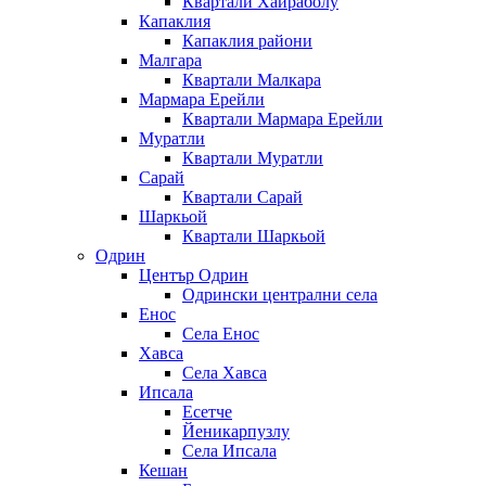
Квартали Хайраболу
Капаклия
Капаклия райони
Малгара
Квартали Малкара
Мармара Ерейли
Квартали Мармара Ерейли
Муратли
Квартали Муратли
Сарай
Квартали Сарай
Шаркьой
Квартали Шаркьой
Одрин
Център Одрин
Одрински централни села
Енос
Села Енос
Хавса
Села Хавса
Ипсала
Есетче
Йеникарпузлу
Села Ипсала
Кешан