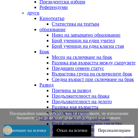
Президентски избори
Референдуми
други
Кинотеатър
Статистика на театъра
образование
Ниво на завършено образование
Брой ученици на един учител
Брой ученици на една класна стая
Брак
Месец на сключване на брак
Разлика във възрастта между съпрузите
Предишен семеен статус
Възрастова група на сключилите брак
Средна възраст при сключване на брак
Развод
Причина за развод
Продължителност на брака
Продължителност на делото
Разлика във възрастта
Възрастова група
Посещавайки нашия уебсайт, вие се съгласявате, че използваме
бисквитки, за да ви осигурим най-доброто изживяване.
Брой моторни превозни средства
Брой моторни превозни средства
Брой нови превозни средства
Приемане на всички
Отказ на всички
Персонализиране
Брой употребявани превозни средства