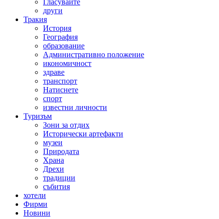
Гласувайте
други
Тракия
История
География
образование
Административно положение
икономичност
здраве
транспорт
Натиснете
спорт
известни личности
Туризъм
Зони за отдих
Исторически артефакти
музеи
Природата
Храна
Дрехи
традиции
събития
хотели
Фирми
Новини