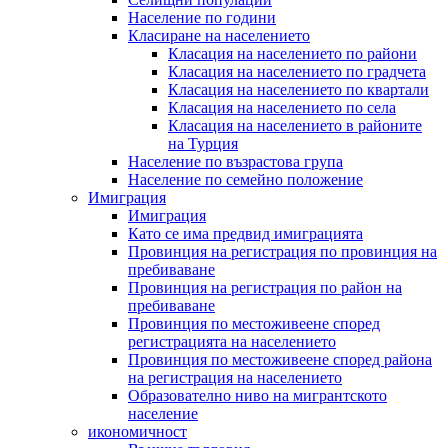
Население по години
Класиране на населението
Класация на населението по райони
Класация на населението по градчета
Класация на населението по квартали
Класация на населението по села
Класация на населението в районите
на Турция
Население по възрастова група
Население по семейно положение
Имиграция
Имиграция
Като се има предвид имиграцията
Провинция на регистрация по провинция на
пребиваване
Провинция на регистрация по район на
пребиваване
Провинция по местоживеене според
регистрацията на населението
Провинция по местоживеене според района
на регистрация на населението
Образователно ниво на мигрантското
население
икономичност