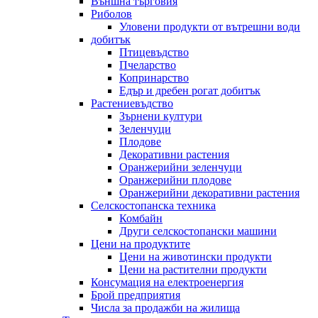
Външна търговия
Риболов
Уловени продукти от вътрешни води
добитък
Птицевъдство
Пчеларство
Копринарство
Едър и дребен рогат добитък
Растениевъдство
Зърнени култури
Зеленчуци
Плодове
Декоративни растения
Оранжерийни зеленчуци
Оранжерийни плодове
Оранжерийни декоративни растения
Селскостопанска техника
Комбайн
Други селскостопански машини
Цени на продуктите
Цени на животински продукти
Цени на растителни продукти
Консумация на електроенергия
Брой предприятия
Числа за продажби на жилища