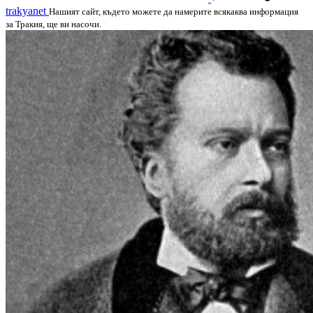
trakyanet
Нашият сайт, където можете да намерите всякаква информация
за Тракия, ще ви насочи.