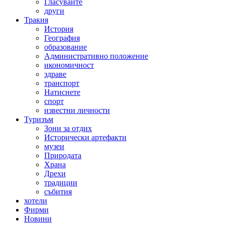
Гласувайте
други
Тракия
История
География
образование
Административно положение
икономичност
здраве
транспорт
Натиснете
спорт
известни личности
Туризъм
Зони за отдих
Исторически артефакти
музеи
Природата
Храна
Дрехи
традиции
събития
хотели
Фирми
Новини