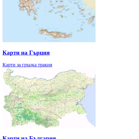
Карти на Гърция
Карти за гръцка тракия
Карти на България