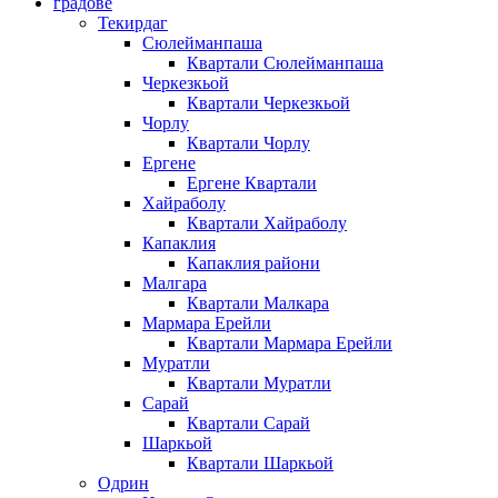
градове
Текирдаг
Сюлейманпаша
Квартали Сюлейманпаша
Черкезкьой
Квартали Черкезкьой
Чорлу
Квартали Чорлу
Ергене
Ергене Квартали
Хайраболу
Квартали Хайраболу
Капаклия
Капаклия райони
Малгара
Квартали Малкара
Мармара Ерейли
Квартали Мармара Ерейли
Муратли
Квартали Муратли
Сарай
Квартали Сарай
Шаркьой
Квартали Шаркьой
Одрин