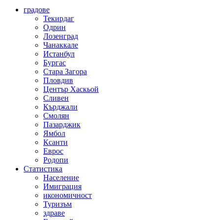
градове
Текирдаг
Одрин
Лозенград
Чанаккале
Истанбул
Бургас
Стара Загора
Пловдив
Център Хаскьой
Сливен
Кърджали
Смолян
Пазарджик
Ямбол
Ксанти
Еврос
Родопи
Статистика
Население
Имиграция
икономичност
Туризъм
здраве