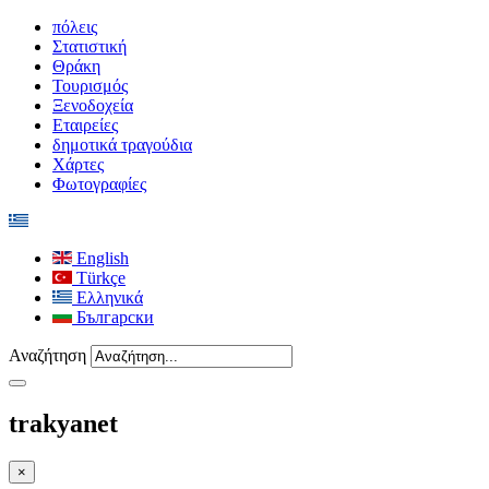
πόλεις
Στατιστική
Θράκη
Τουρισμός
Ξενοδοχεία
Εταιρείες
δημοτικά τραγούδια
Χάρτες
Φωτογραφίες
English
Türkçe
Ελληνικά
Български
Αναζήτηση
trakyanet
×