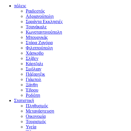
πόλεις
Ραιδεστός
Αδριανούπολη
Σαράντα Εκκλησιές
Τσανάκαλε
Κωνσταντινούπολη
Μπουργκάς
Στάρα Ζαγόρα
Φιλιππούπολη
Χάσκοβο
Σλίβεν
Κάρτζαλι
Σμόλιαν
Πάζαρτζικ
Γιάμπολ
Ξάνθη
Έβρου
Ροδόπη
Στατιστική
Πληθυσμός
Μετανάστευση
Οικονομία
Τουρισμός
Υγεία