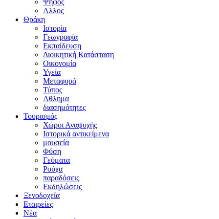
Ψήφος
Αλλος
Θράκη
Ιστορία
Γεωγραφία
Εκπαίδευση
Διοικητική Κατάσταση
Οικονομία
Υγεία
Μεταφορά
Τύπος
Αθλημα
διασημότητες
Τουρισμός
Χώροι Αναψυχής
Ιστορικά αντικείμενα
μουσεία
Φύση
Γεύματα
Ρούχα
παραδόσεις
Εκδηλώσεις
Ξενοδοχεία
Εταιρείες
Νέα