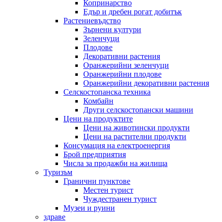
Копринарство
Едър и дребен рогат добитък
Растениевъдство
Зърнени култури
Зеленчуци
Плодове
Декоративни растения
Оранжерийни зеленчуци
Оранжерийни плодове
Оранжерийни декоративни растения
Селскостопанска техника
Комбайн
Други селскостопански машини
Цени на продуктите
Цени на животински продукти
Цени на растителни продукти
Консумация на електроенергия
Брой предприятия
Числа за продажби на жилища
Туризъм
Гранични пунктове
Местен турист
Чуждестранен турист
Музеи и руини
здраве