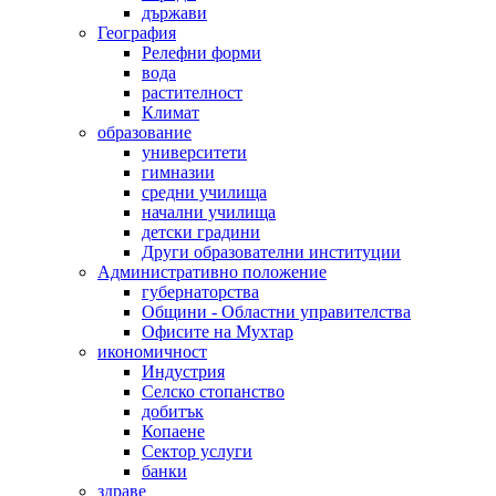
държави
География
Релефни форми
вода
растителност
Климат
образование
университети
гимназии
средни училища
начални училища
детски градини
Други образователни институции
Административно положение
губернаторства
Общини - Областни управителства
Офисите на Мухтар
икономичност
Индустрия
Селско стопанство
добитък
Копаене
Сектор услуги
банки
здраве