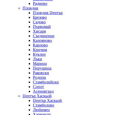
Раднево
Пловдив
Пловдив Център
Брезово
Садово
Първомай
Хисаря
Съединение
Калояново
Карлово
Кричим
Куклен
Лъки
Марица
Перущица
Раковски
Родопи
Стамболийски
Сопот
Асеновград
Център Хаскьой
Център Хаскьой
Стамболово
Любимец
Харманли