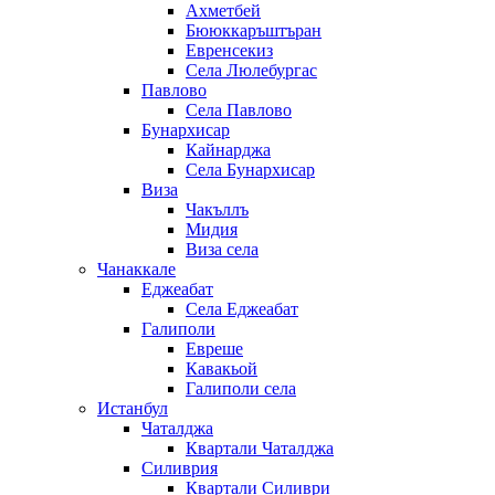
Ахметбей
Бююккаръштъран
Евренсекиз
Села Люлебургас
Павлово
Села Павлово
Бунархисар
Кайнарджа
Села Бунархисар
Виза
Чакъллъ
Мидия
Виза села
Чанаккале
Еджеабат
Села Еджеабат
Галиполи
Евреше
Кавакьой
Галиполи села
Истанбул
Чаталджа
Квартали Чаталджа
Силиврия
Квартали Силиври