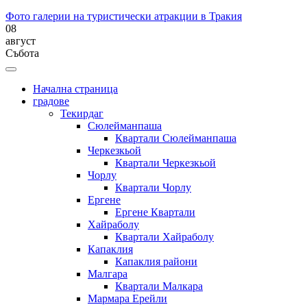
Фото галерии на туристически атракции в Тракия
08
август
Събота
Начална страница
градове
Текирдаг
Сюлейманпаша
Квартали Сюлейманпаша
Черкезкьой
Квартали Черкезкьой
Чорлу
Квартали Чорлу
Ергене
Ергене Квартали
Хайраболу
Квартали Хайраболу
Капаклия
Капаклия райони
Малгара
Квартали Малкара
Мармара Ерейли