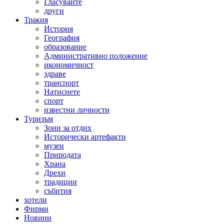
Гласувайте
други
Тракия
История
География
образование
Административно положение
икономичност
здраве
транспорт
Натиснете
спорт
известни личности
Туризъм
Зони за отдих
Исторически артефакти
музеи
Природата
Храна
Дрехи
традиции
събития
хотели
Фирми
Новини