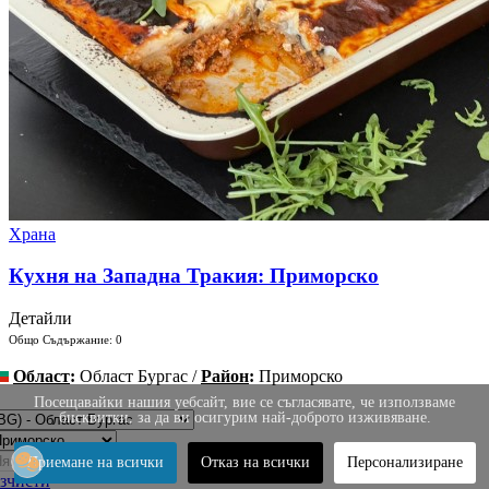
Храна
Кухня на Западна Тракия: Приморско
Детайли
Общо Съдържание: 0
Област
:
Област Бургас /
Район
:
Приморско
ромяна
Посещавайки нашия уебсайт, вие се съгласявате, че използваме
бисквитки, за да ви осигурим най-доброто изживяване.
Приемане на всички
Отказ на всички
Персонализиране
зчисти