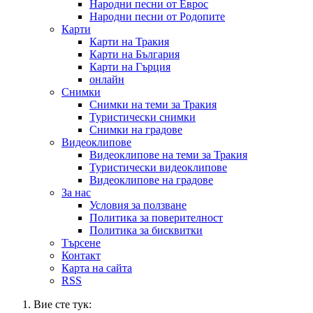
Народни песни от Еврос
Народни песни от Родопите
Карти
Карти на Тракия
Карти на България
Карти на Гърция
онлайн
Снимки
Снимки на теми за Тракия
Туристически снимки
Снимки на градове
Видеоклипове
Видеоклипове на теми за Тракия
Туристически видеоклипове
Видеоклипове на градове
За нас
Условия за ползване
Политика за поверителност
Политика за бисквитки
Търсене
Контакт
Карта на сайта
RSS
Вие сте тук: