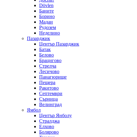
Dövlen
Баните
Борино
Мадан
Рудозем
Неделино
Пазарджик
Център Пазарджик
Батак
Белово
Брацигово
Стрелча
Лесичово
Панагюрище
Пещера
Ракитово
Септември
Сърница
Велинград
Ямбол
Център Янболу
Стралджа
Елхово
Болярово