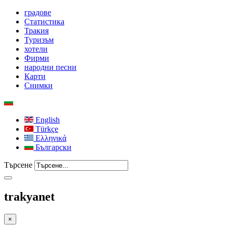
градове
Статистика
Тракия
Туризъм
хотели
Фирми
народни песни
Карти
Снимки
English
Türkçe
Ελληνικά
Български
Търсене
trakyanet
×