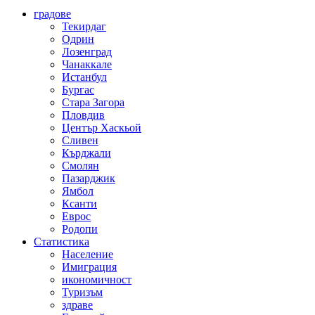
градове
Текирдаг
Одрин
Лозенград
Чанаккале
Истанбул
Бургас
Стара Загора
Пловдив
Център Хаскьой
Сливен
Кърджали
Смолян
Пазарджик
Ямбол
Ксанти
Еврос
Родопи
Статистика
Население
Имиграция
икономичност
Туризъм
здраве