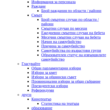
Информация за персонала
Раждане
Брой раждания по области / райони
Смърт
Брой смъртни случаи по области /
райони
Смъртни случаи по месеци
Ежедневни смъртни случаи на бебета
Месечни смъртни случаи на бебета
Начин на самоубийство
Причина за самоубийство
Самоубийства по възрастови групи
Образователен статус на извършилите
самоубийство
Гласувайте
Общи парламентарни избори
Избори за кмет
Избори за общински съвет
Провинциални избори за общо събрание
Президентски избори
Референдуми
други
Кинотеатър
Статистика на театъра
образование