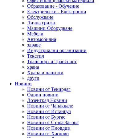
Офис и канцеларски материали
Образование - Обучение
Електрически - Електронни
Обслужване
Лична грижа
Машини-Оборудване
Мебели
Автомобилна
здраве
Индустриални организации
Текстил
Транспорт и Транспорт
храна
Храна и напитки
други
Новини
Новини от Текирдаг
Одрин новини
Лозенград Новини
Новини от Чанаккале
Новини от Истанбул
Новини от Бургас
Новини от Стара Загора
Новини от Пловдив
Новини от Хасково