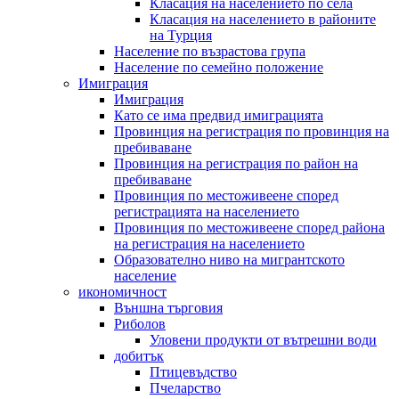
Класация на населението по села
Класация на населението в районите
на Турция
Население по възрастова група
Население по семейно положение
Имиграция
Имиграция
Като се има предвид имиграцията
Провинция на регистрация по провинция на
пребиваване
Провинция на регистрация по район на
пребиваване
Провинция по местоживеене според
регистрацията на населението
Провинция по местоживеене според района
на регистрация на населението
Образователно ниво на мигрантското
население
икономичност
Външна търговия
Риболов
Уловени продукти от вътрешни води
добитък
Птицевъдство
Пчеларство