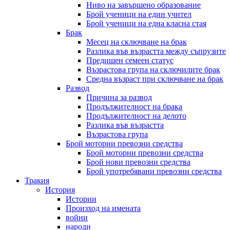
Ниво на завършено образование
Брой ученици на един учител
Брой ученици на една класна стая
Брак
Месец на сключване на брак
Разлика във възрастта между съпрузите
Предишен семеен статус
Възрастова група на сключилите брак
Средна възраст при сключване на брак
Развод
Причина за развод
Продължителност на брака
Продължителност на делото
Разлика във възрастта
Възрастова група
Брой моторни превозни средства
Брой моторни превозни средства
Брой нови превозни средства
Брой употребявани превозни средства
Тракия
История
Истории
Произход на имената
войни
народи