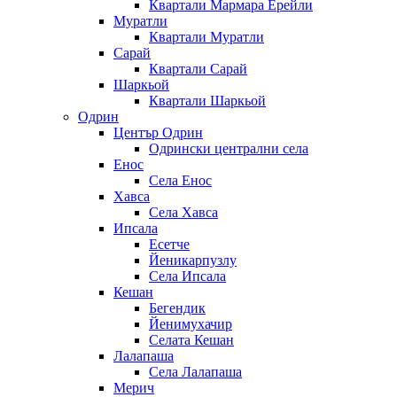
Квартали Мармара Ерейли
Муратли
Квартали Муратли
Сарай
Квартали Сарай
Шаркьой
Квартали Шаркьой
Одрин
Център Одрин
Одрински централни села
Енос
Села Енос
Хавса
Села Хавса
Ипсала
Есетче
Йеникарпузлу
Села Ипсала
Кешан
Бегендик
Йенимухачир
Селата Кешан
Лалапаша
Села Лалапаша
Мерич