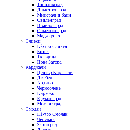
Тополовград
Димитровград
Минерални бани
Свиленград
Ивайловград
Симеоновград
Маджарово
Сливен
Κέντρο Сливен
Котел
Твърдица
Нова Загора
Кърджали
Център Кирчаали
Джебел
Ардино
Черноочене
Кирково
Крумовград
Момчилград
Смолян
Κέντρο Смолян
Чепеларе
Златоград
Доспат