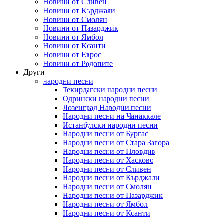
Новини от Сливен
Новини от Кърджали
Новини от Смолян
Новини от Пазарджик
Новини от Ямбол
Новини от Ксанти
Новини от Еврос
Новини от Родопите
Други
народни песни
Текирдагски народни песни
Одрински народни песни
Лозенград Народни песни
Народни песни на Чанаккале
Истанбулски народни песни
Народни песни от Бургас
Народни песни от Стара Загора
Народни песни от Пловдив
Народни песни от Хасково
Народни песни от Сливен
Народни песни от Кърджали
Народни песни от Смолян
Народни песни от Пазарджик
Народни песни от Ямбол
Народни песни от Ксанти