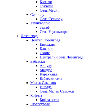
Кюплю
Субаши
Села Мерич
Селиолу
Села Селиолу
Узункьопрю
Залъф
Села Узункьопрю
Лозенград
Център Лозенград
Ениджия
Кавакли
Скопе
Централни села Лозенград
Бабаески
Алпулу
Мандра
Карахалил
Бабаески села
Малък Самоков
Инеада
Села Малък Самоков
Кофчаз
Кофчаз села
Люлебургас