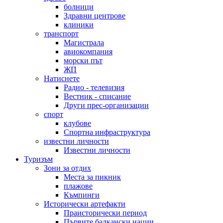
болници
Здравни центрове
клиники
транспорт
Магистрала
авиокомпания
морски път
ЖП
Натиснете
Радио - телевизия
Вестник - списание
Други прес-организации
спорт
клубове
Спортна инфраструктура
известни личности
Известни личности
Туризъм
Зони за отдих
Места за пикник
плажове
Къмпинги
Исторически артефакти
Праисторически период
Първите балкански нации