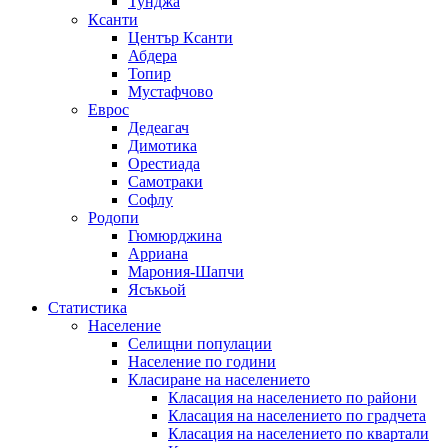
Тунджа
Ксанти
Център Ксанти
Абдера
Топир
Мустафчово
Еврос
Дедеагач
Димотика
Орестиада
Самотраки
Софлу
Родопи
Гюмюрджина
Арриана
Марония-Шапчи
Ясъкьой
Статистика
Население
Селищни популации
Население по години
Класиране на населението
Класация на населението по райони
Класация на населението по градчета
Класация на населението по квартали