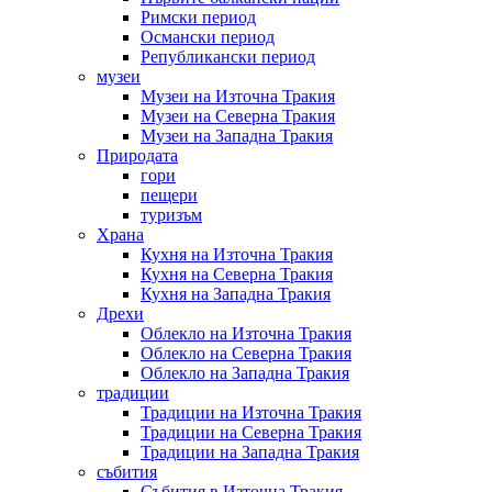
Римски период
Османски период
Републикански период
музеи
Музеи на Източна Тракия
Музеи на Северна Тракия
Музеи на Западна Тракия
Природата
гори
пещери
туризъм
Храна
Кухня на Източна Тракия
Кухня на Северна Тракия
Кухня на Западна Тракия
Дрехи
Облекло на Източна Тракия
Облекло на Северна Тракия
Облекло на Западна Тракия
традиции
Традиции на Източна Тракия
Традиции на Северна Тракия
Традиции на Западна Тракия
събития
Събития в Източна Тракия