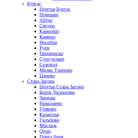
Бургас
Център Бургас
Поморие
Айтос
Средец
Карнобат
Камено
Несебър
Руен
Приморско
Сунгурларе
Созопол
Малко Търново
Царево
Стара Загора
Център Стара Загора
Братя Даскалови
Чирпан
Николаево
Гурково
Казанлък
Гълъбово
Мъглиж
Опан
Павел баня