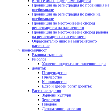
Като се има предвид имиграцията
Провинция на регистрация по провинция на
пребиваване
Провинция на регистрация по район на
пребиваване
Провинция по местоживеене според
регистрацията на населението
Провинция по местоживеене според района
на регистрация на населението
Образователно ниво на мигрантското
население
икономичност
Външна търговия
Риболов
Уловени продукти от вътрешни води
добитък
Птицевъдство
Пчеларство
Копринарство
Едър и дребен рогат добитък
Растениевъдство
Зърнени култури
Зеленчуци
Плодове
Декоративни растения