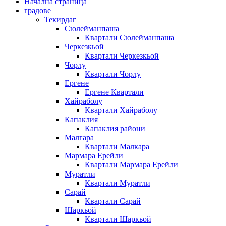
Начална страница
градове
Текирдаг
Сюлейманпаша
Квартали Сюлейманпаша
Черкезкьой
Квартали Черкезкьой
Чорлу
Квартали Чорлу
Ергене
Ергене Квартали
Хайраболу
Квартали Хайраболу
Капаклия
Капаклия райони
Малгара
Квартали Малкара
Мармара Ерейли
Квартали Мармара Ерейли
Муратли
Квартали Муратли
Сарай
Квартали Сарай
Шаркьой
Квартали Шаркьой