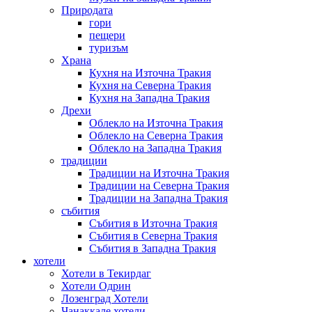
Природата
гори
пещери
туризъм
Храна
Кухня на Източна Тракия
Кухня на Северна Тракия
Кухня на Западна Тракия
Дрехи
Облекло на Източна Тракия
Облекло на Северна Тракия
Облекло на Западна Тракия
традиции
Традиции на Източна Тракия
Традиции на Северна Тракия
Традиции на Западна Тракия
събития
Събития в Източна Тракия
Събития в Северна Тракия
Събития в Западна Тракия
хотели
Хотели в Текирдаг
Хотели Одрин
Лозенград Хотели
Чанаккале хотели