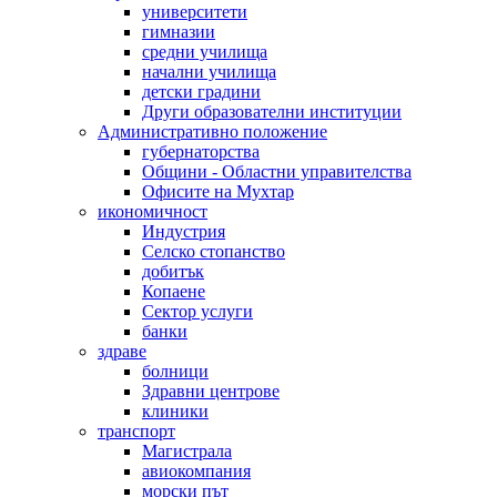
университети
гимназии
средни училища
начални училища
детски градини
Други образователни институции
Административно положение
губернаторства
Общини - Областни управителства
Офисите на Мухтар
икономичност
Индустрия
Селско стопанство
добитък
Копаене
Сектор услуги
банки
здраве
болници
Здравни центрове
клиники
транспорт
Магистрала
авиокомпания
морски път