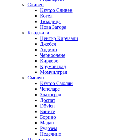
Сливен
Κέντρο Сливен
Котел
Твърдица
Нова Загора
Кърджали
Център Кирчаали
Джебел
Ардино
Черноочене
Кирково
Крумовград
Момчилград
Смолян
Κέντρο Смолян
Чепеларе
Златоград
Доспат
Dövlen
Баните
Борино
Мадан
Рудозем
Неделино
Пазарджик