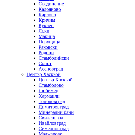
Съединение
Калояново
Карлово
Кричим
Куклен
Лъки
Марица
Перущица
Раковски
Родопи
Стамболийски
Сопот
Асеновград
Център Хаскьой
Център Хаскьой
Стамболово
Любимец
Харманли
Тополовград
Димитровград
Минерални бани
Свиленград
Ивайловград
Симеоновград
Маджарово