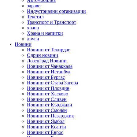
Автомобилна
здраве
Индустриални организации
Текстил
Транспорт и Транспорт
храна
Храна и напитки
други
Новини
Новини от Текирдаг
Одрин новини
Лозенград Новини
Новини от Чанаккале
Новини от Истанбул
Новини от Бургас
Новини от Стара Загора
Новини от Пловдив
Новини от Хасково
Новини от Сливен
Новини от Кърджали
Новини от Смолян
Новини от Пазарджик
Новини от Ямбол
Новини от Ксанти
Новини от Еврос