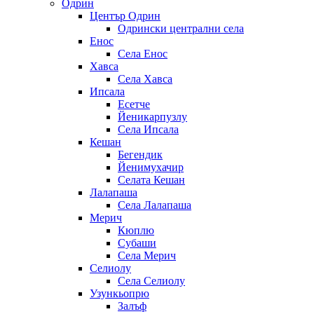
Одрин
Център Одрин
Одрински централни села
Енос
Села Енос
Хавса
Села Хавса
Ипсала
Есетче
Йеникарпузлу
Села Ипсала
Кешан
Бегендик
Йенимухачир
Селата Кешан
Лалапаша
Села Лалапаша
Мерич
Кюплю
Субаши
Села Мерич
Селиолу
Села Селиолу
Узункьопрю
Залъф