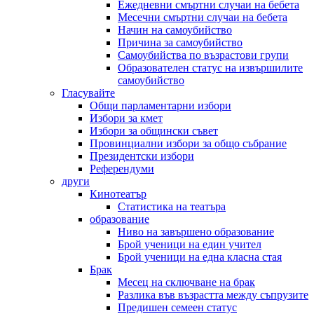
Ежедневни смъртни случаи на бебета
Месечни смъртни случаи на бебета
Начин на самоубийство
Причина за самоубийство
Самоубийства по възрастови групи
Образователен статус на извършилите
самоубийство
Гласувайте
Общи парламентарни избори
Избори за кмет
Избори за общински съвет
Провинциални избори за общо събрание
Президентски избори
Референдуми
други
Кинотеатър
Статистика на театъра
образование
Ниво на завършено образование
Брой ученици на един учител
Брой ученици на една класна стая
Брак
Месец на сключване на брак
Разлика във възрастта между съпрузите
Предишен семеен статус