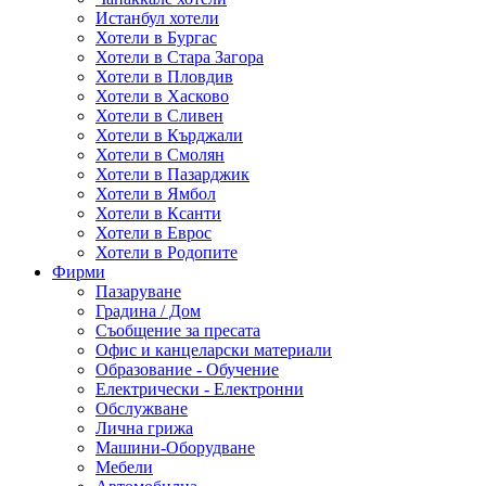
Истанбул хотели
Хотели в Бургас
Хотели в Стара Загора
Хотели в Пловдив
Хотели в Хасково
Хотели в Сливен
Хотели в Кърджали
Хотели в Смолян
Хотели в Пазарджик
Хотели в Ямбол
Хотели в Ксанти
Хотели в Еврос
Хотели в Родопите
Фирми
Пазаруване
Градина / Дом
Съобщение за пресата
Офис и канцеларски материали
Образование - Обучение
Електрически - Електронни
Обслужване
Лична грижа
Машини-Оборудване
Мебели