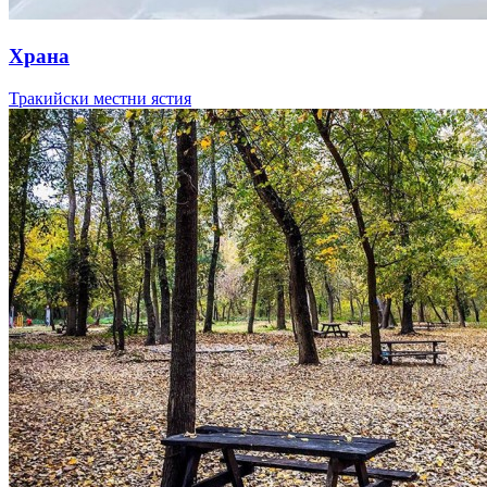
Храна
Тракийски местни ястия