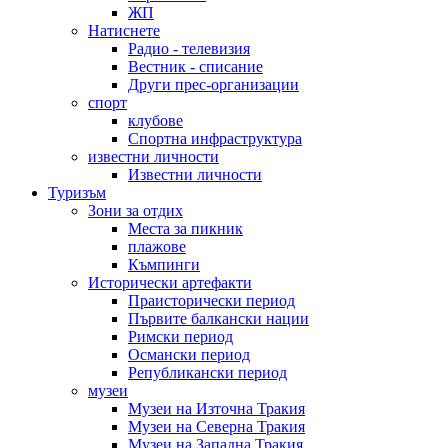
ЖП
Натиснете
Радио - телевизия
Вестник - списание
Други прес-организации
спорт
клубове
Спортна инфраструктура
известни личности
Известни личности
Туризъм
Зони за отдих
Места за пикник
плажове
Къмпинги
Исторически артефакти
Праисторически период
Първите балкански нации
Римски период
Османски период
Републикански период
музеи
Музеи на Източна Тракия
Музеи на Северна Тракия
Музеи на Западна Тракия