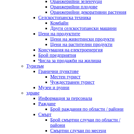
Оранжерийни зеленчуци
Оранжерийни плодове
Оранжерийни декоративни растения
Селскостопанска техника
Комбайн
Други селскостопански машини
Цени на продуктите
Цени на животински продукти
Цени на растителни продукти
Консумация на електроенергия
Брой предприятия
Числа за продажби на жилища
Туризъм
Гранични пунктове
Местен турист
Чуждестранен турист
Музеи и руини
здраве
Информация за персонала
Раждане
Брой раждания по области / райони
Смърт
Брой смъртни случаи по области /
райони
Смъртни случаи по месеци