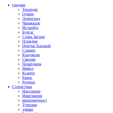
градове
Текирдаг
Одрин
Лозенград
Чанаккале
Истанбул
Бургас
Стара Загора
Пловдив
Център Хаскьой
Сливен
Кърджали
Смолян
Пазарджик
Ямбол
Ксанти
Еврос
Родопи
Статистика
Население
Имиграция
икономичност
Туризъм
здраве