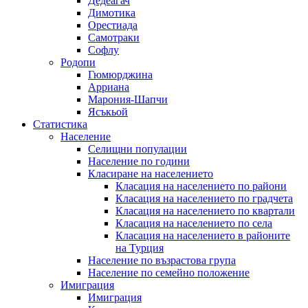
Дедеагач
Димотика
Орестиада
Самотраки
Софлу
Родопи
Гюмюрджина
Арриана
Марония-Шапчи
Ясъкьой
Статистика
Население
Селищни популации
Население по години
Класиране на населението
Класация на населението по райони
Класация на населението по градчета
Класация на населението по квартали
Класация на населението по села
Класация на населението в районите
на Турция
Население по възрастова група
Население по семейно положение
Имиграция
Имиграция