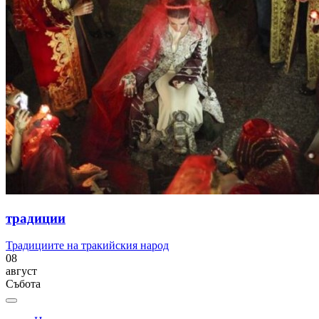
традиции
Традициите на тракийския народ
08
август
Събота