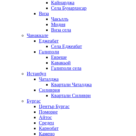
Кайнарджа
Села Бунархисар
Виза
Чакъллъ
Мидия
Виза села
Чанаккале
Еджеабат
Села Еджеабат
Галиполи
Евреше
Кавакьой
Галиполи села
Истанбул
Чаталджа
Квартали Чаталджа
Силиврия
Квартали Силиври
Бургас
Център Бургас
Поморие
Айтос
Средец
Карнобат
Камено