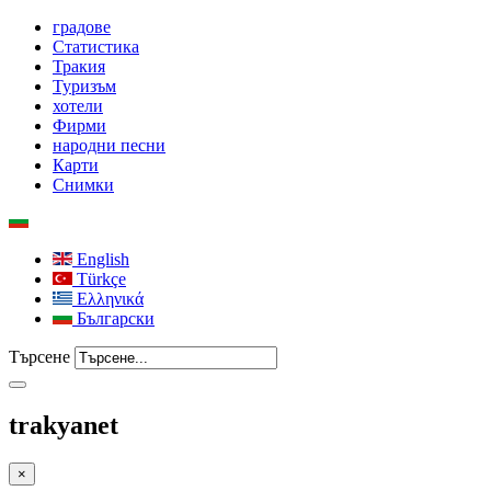
градове
Статистика
Тракия
Туризъм
хотели
Фирми
народни песни
Карти
Снимки
English
Türkçe
Ελληνικά
Български
Търсене
trakyanet
×