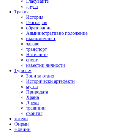
Гласувайте
други
Тракия
История
География
образование
Административно положение
икономичност
здраве
транспорт
Натиснете
спорт
известни личности
Туризъм
Зони за отдих
Исторически артефакти
музеи
Природата
Храна
Дрехи
традиции
събития
хотели
Фирми
Новини