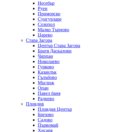
Несебър
Руен
Приморско
Сунгурларе
Созопол
Малко Търново
Царево
Стара Загора
Център Стара Загора
Братя Даскалови
Чирпан
Николаево
Гурково
Казанлък
Гълъбово
Мъглиж
Опан
Павел баня
Раднево
Пловдив
Пловдив Център
Брезово
Садово
Първомай
Хисаря