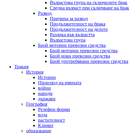
Възрастова група на сключилите брак
Средна възраст при сключване на брак
Развод
Причина за развод
Продължителност на брака
Продължителност на делото
Разлика във възрастта
Възрастова група
Брой моторни превозни средства
Брой моторни превозни средства
Брой нови превозни средства
Брой употребявани превозни средства
Тракия
История
Истории
Произход на имената
войни
народи
държави
География
Релефни форми
вода
растителност
Климат
образование