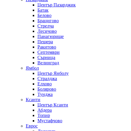
Център Пазарджик
Батак
Белово
Брацигово
Стрелча
Лесичово
Панагюрище
Пещера
Ракитово
Септември
Сърница
Велинград
Ямбол
Център Янболу
Стралджа
Елхово
Болярово
Тунджа
Ксанти
Център Ксанти
Абдера
Топир
Мустафчово
Еврос