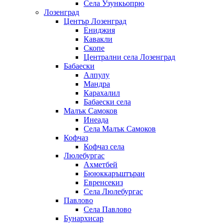
Села Узункьопрю
Лозенград
Център Лозенград
Ениджия
Кавакли
Скопе
Централни села Лозенград
Бабаески
Алпулу
Мандра
Карахалил
Бабаески села
Малък Самоков
Инеада
Села Малък Самоков
Кофчаз
Кофчаз села
Люлебургас
Ахметбей
Бююккаръштъран
Евренсекиз
Села Люлебургас
Павлово
Села Павлово
Бунархисар