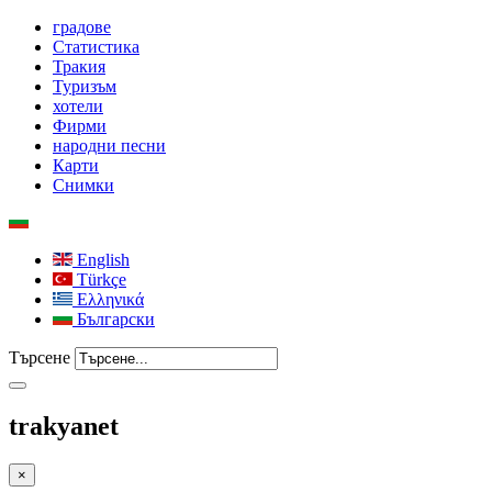
градове
Статистика
Тракия
Туризъм
хотели
Фирми
народни песни
Карти
Снимки
English
Türkçe
Ελληνικά
Български
Търсене
trakyanet
×