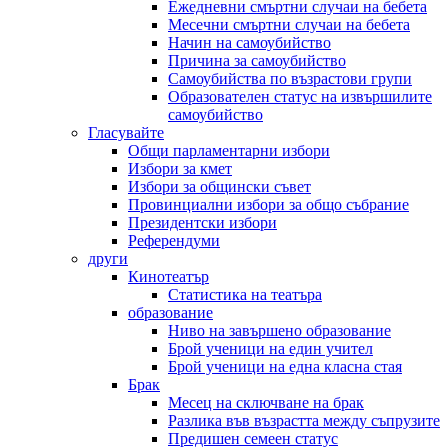
Ежедневни смъртни случаи на бебета
Месечни смъртни случаи на бебета
Начин на самоубийство
Причина за самоубийство
Самоубийства по възрастови групи
Образователен статус на извършилите
самоубийство
Гласувайте
Общи парламентарни избори
Избори за кмет
Избори за общински съвет
Провинциални избори за общо събрание
Президентски избори
Референдуми
други
Кинотеатър
Статистика на театъра
образование
Ниво на завършено образование
Брой ученици на един учител
Брой ученици на една класна стая
Брак
Месец на сключване на брак
Разлика във възрастта между съпрузите
Предишен семеен статус