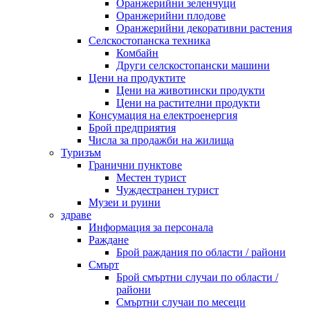
Оранжерийни зеленчуци
Оранжерийни плодове
Оранжерийни декоративни растения
Селскостопанска техника
Комбайн
Други селскостопански машини
Цени на продуктите
Цени на животински продукти
Цени на растителни продукти
Консумация на електроенергия
Брой предприятия
Числа за продажби на жилища
Туризъм
Гранични пунктове
Местен турист
Чуждестранен турист
Музеи и руини
здраве
Информация за персонала
Раждане
Брой раждания по области / райони
Смърт
Брой смъртни случаи по области /
райони
Смъртни случаи по месеци