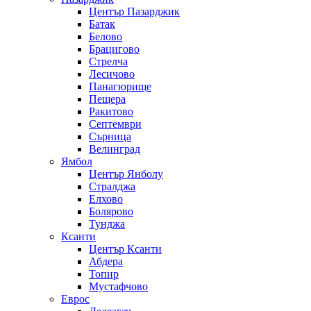
Център Пазарджик
Батак
Белово
Брацигово
Стрелча
Лесичово
Панагюрище
Пещера
Ракитово
Септември
Сърница
Велинград
Ямбол
Център Янболу
Стралджа
Елхово
Болярово
Тунджа
Ксанти
Център Ксанти
Абдера
Топир
Мустафчово
Еврос