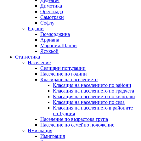
Дедеагач
Димотика
Орестиада
Самотраки
Софлу
Родопи
Гюмюрджина
Арриана
Марония-Шапчи
Ясъкьой
Статистика
Население
Селищни популации
Население по години
Класиране на населението
Класация на населението по райони
Класация на населението по градчета
Класация на населението по квартали
Класация на населението по села
Класация на населението в районите
на Турция
Население по възрастова група
Население по семейно положение
Имиграция
Имиграция