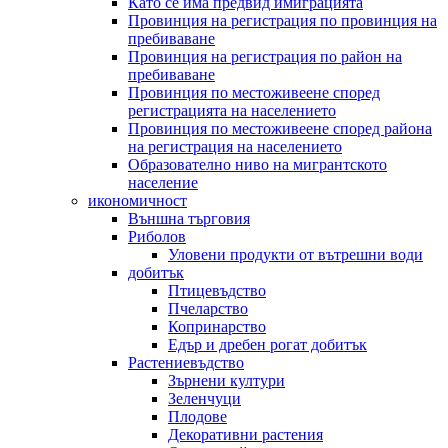
Като се има предвид имиграцията
Провинция на регистрация по провинция на
пребиваване
Провинция на регистрация по район на
пребиваване
Провинция по местоживеене според
регистрацията на населението
Провинция по местоживеене според района
на регистрация на населението
Образователно ниво на мигрантското
население
икономичност
Външна търговия
Риболов
Уловени продукти от вътрешни води
добитък
Птицевъдство
Пчеларство
Копринарство
Едър и дребен рогат добитък
Растениевъдство
Зърнени култури
Зеленчуци
Плодове
Декоративни растения