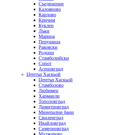
Съединение
Калояново
Карлово
Кричим
Куклен
Лъки
Марица
Перущица
Раковски
Родопи
Стамболийски
Сопот
Асеновград
Център Хаскьой
Център Хаскьой
Стамболово
Любимец
Харманли
Тополовград
Димитровград
Минерални бани
Свиленград
Ивайловград
Симеоновград
Маджарово