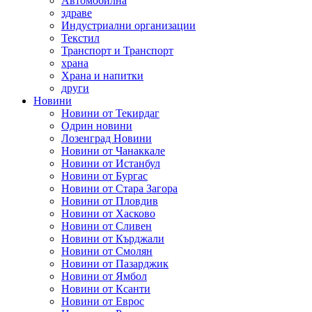
Автомобилна
здраве
Индустриални организации
Текстил
Транспорт и Транспорт
храна
Храна и напитки
други
Новини
Новини от Текирдаг
Одрин новини
Лозенград Новини
Новини от Чанаккале
Новини от Истанбул
Новини от Бургас
Новини от Стара Загора
Новини от Пловдив
Новини от Хасково
Новини от Сливен
Новини от Кърджали
Новини от Смолян
Новини от Пазарджик
Новини от Ямбол
Новини от Ксанти
Новини от Еврос