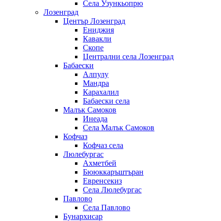
Села Узункьопрю
Лозенград
Център Лозенград
Ениджия
Кавакли
Скопе
Централни села Лозенград
Бабаески
Алпулу
Мандра
Карахалил
Бабаески села
Малък Самоков
Инеада
Села Малък Самоков
Кофчаз
Кофчаз села
Люлебургас
Ахметбей
Бююккаръштъран
Евренсекиз
Села Люлебургас
Павлово
Села Павлово
Бунархисар