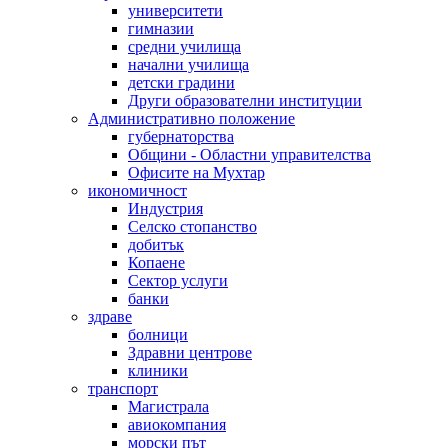
университети
гимназии
средни училища
начални училища
детски градини
Други образователни институции
Административно положение
губернаторства
Общини - Областни управителства
Офисите на Мухтар
икономичност
Индустрия
Селско стопанство
добитък
Копаене
Сектор услуги
банки
здраве
болници
Здравни центрове
клиники
транспорт
Магистрала
авиокомпания
морски път