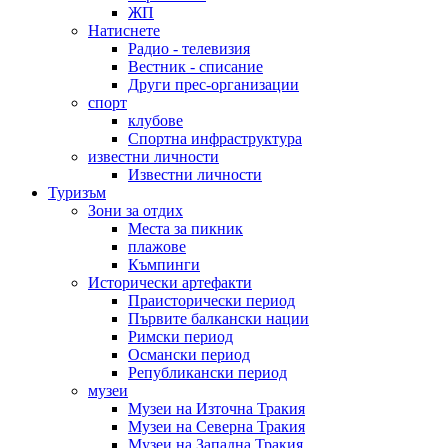
ЖП
Натиснете
Радио - телевизия
Вестник - списание
Други прес-организации
спорт
клубове
Спортна инфраструктура
известни личности
Известни личности
Туризъм
Зони за отдих
Места за пикник
плажове
Къмпинги
Исторически артефакти
Праисторически период
Първите балкански нации
Римски период
Османски период
Републикански период
музеи
Музеи на Източна Тракия
Музеи на Северна Тракия
Музеи на Западна Тракия