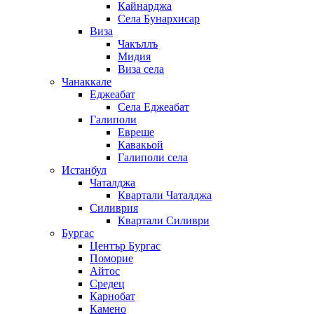
Кайнарджа
Села Бунархисар
Виза
Чакъллъ
Мидия
Виза села
Чанаккале
Еджеабат
Села Еджеабат
Галиполи
Евреше
Кавакьой
Галиполи села
Истанбул
Чаталджа
Квартали Чаталджа
Силиврия
Квартали Силиври
Бургас
Център Бургас
Поморие
Айтос
Средец
Карнобат
Камено