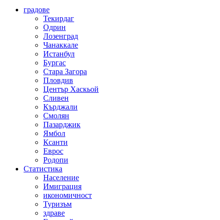
градове
Текирдаг
Одрин
Лозенград
Чанаккале
Истанбул
Бургас
Стара Загора
Пловдив
Център Хаскьой
Сливен
Кърджали
Смолян
Пазарджик
Ямбол
Ксанти
Еврос
Родопи
Статистика
Население
Имиграция
икономичност
Туризъм
здраве