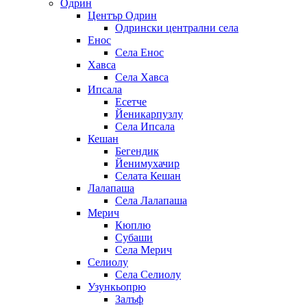
Одрин
Център Одрин
Одрински централни села
Енос
Села Енос
Хавса
Села Хавса
Ипсала
Есетче
Йеникарпузлу
Села Ипсала
Кешан
Бегендик
Йенимухачир
Селата Кешан
Лалапаша
Села Лалапаша
Мерич
Кюплю
Субаши
Села Мерич
Селиолу
Села Селиолу
Узункьопрю
Залъф