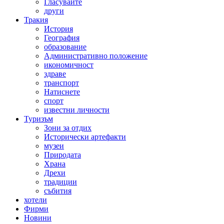
Гласувайте
други
Тракия
История
География
образование
Административно положение
икономичност
здраве
транспорт
Натиснете
спорт
известни личности
Туризъм
Зони за отдих
Исторически артефакти
музеи
Природата
Храна
Дрехи
традиции
събития
хотели
Фирми
Новини