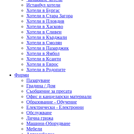
Истанбул хотели
Хотели в Бургас
Хотели в Стара Загора
Хотели в Пловдив
Хотели в Хасково
Хотели в Сливен
Хотели в Кърджали
Хотели в Смолян
Хотели в Пазарджик
Хотели в Ямбол
Хотели в Ксанти
Хотели в Еврос
Хотели в Родопите
Фирми
Пазаруване
Градина / Дом
Съобщение за пресата
Офис и канцеларски материали
Образование - Обучение
Електрически - Електронни
Обслужване
Лична грижа
Машини-Оборудване
Мебели