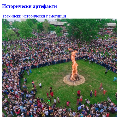
Исторически артефакти
Тракийски исторически паметници