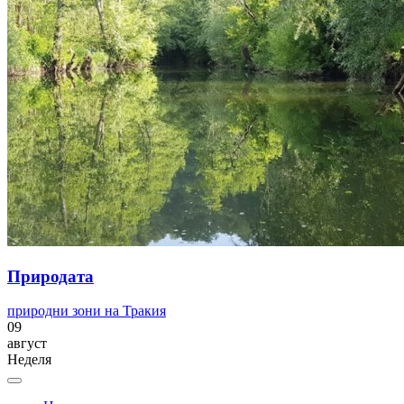
Природата
природни зони на Тракия
09
август
Неделя