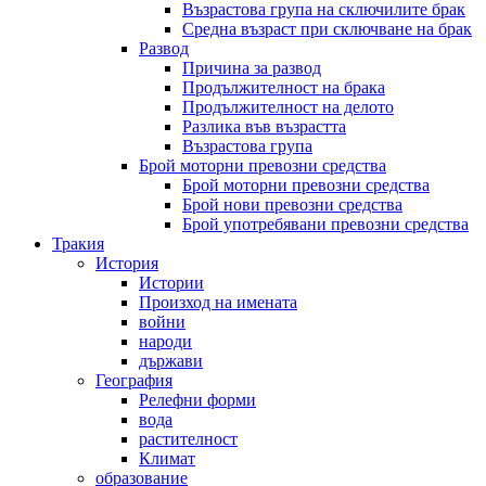
Възрастова група на сключилите брак
Средна възраст при сключване на брак
Развод
Причина за развод
Продължителност на брака
Продължителност на делото
Разлика във възрастта
Възрастова група
Брой моторни превозни средства
Брой моторни превозни средства
Брой нови превозни средства
Брой употребявани превозни средства
Тракия
История
Истории
Произход на имената
войни
народи
държави
География
Релефни форми
вода
растителност
Климат
образование