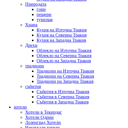
Природата
гори
пещери
туризъм
Храна
Кухня на Източна Тракия
Кухня на Северна Тракия
Кухня на Западна Тракия
Дрехи
Облекло на Източна Тракия
Облекло на Северна Тракия
Облекло на Западна Тракия
традиции
Традиции на Източна Тракия
Традиции на Северна Тракия
Традиции на Западна Тракия
събития
Събития в Източна Тракия
Събития в Северна Тракия
Събития в Западна Тракия
хотели
Хотели в Текирдаг
Хотели Одрин
Лозенград Хотели
Чанаккале хотели