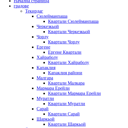
Начална страница
градове
Текирдаг
Сюлейманпаша
Квартали Сюлейманпаша
Черкезкьой
Квартали Черкезкьой
Чорлу
Квартали Чорлу
Ергене
Ергене Квартали
Хайраболу
Квартали Хайраболу
Капаклия
Капаклия райони
Малгара
Квартали Малкара
Мармара Ерейли
Квартали Мармара Ерейли
Муратли
Квартали Муратли
Сарай
Квартали Сарай
Шаркьой
Квартали Шаркьой