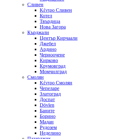
Сливен
Κέντρο Сливен
Котел
Твърдица
Нова Загора
Кърджали
Център Кирчаали
Джебел
Ардино
Черноочене
Кирково
Крумовград
Момчилград
Смолян
Κέντρο Смолян
Чепеларе
Златоград
Доспат
Dövlen
Баните
Борино
Мадан
Рудозем
Неделино
Пазарджик