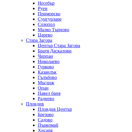
Несебър
Руен
Приморско
Сунгурларе
Созопол
Малко Търново
Царево
Стара Загора
Център Стара Загора
Братя Даскалови
Чирпан
Николаево
Гурково
Казанлък
Гълъбово
Мъглиж
Опан
Павел баня
Раднево
Пловдив
Пловдив Център
Брезово
Садово
Първомай
Хисаря