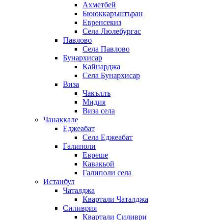
Ахметбей
Бююккаръштъран
Евренсекиз
Села Люлебургас
Павлово
Села Павлово
Бунархисар
Кайнарджа
Села Бунархисар
Виза
Чакъллъ
Мидия
Виза села
Чанаккале
Еджеабат
Села Еджеабат
Галиполи
Евреше
Кавакьой
Галиполи села
Истанбул
Чаталджа
Квартали Чаталджа
Силиврия
Квартали Силиври