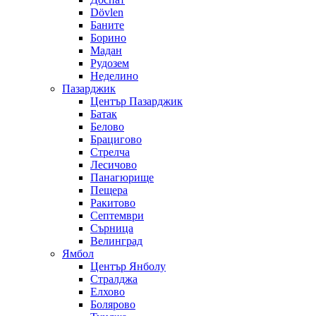
Dövlen
Баните
Борино
Мадан
Рудозем
Неделино
Пазарджик
Център Пазарджик
Батак
Белово
Брацигово
Стрелча
Лесичово
Панагюрище
Пещера
Ракитово
Септември
Сърница
Велинград
Ямбол
Център Янболу
Стралджа
Елхово
Болярово