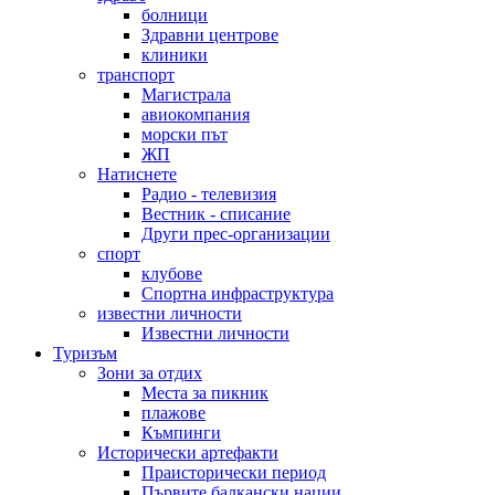
болници
Здравни центрове
клиники
транспорт
Магистрала
авиокомпания
морски път
ЖП
Натиснете
Радио - телевизия
Вестник - списание
Други прес-организации
спорт
клубове
Спортна инфраструктура
известни личности
Известни личности
Туризъм
Зони за отдих
Места за пикник
плажове
Къмпинги
Исторически артефакти
Праисторически период
Първите балкански нации