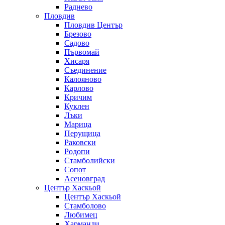
Раднево
Пловдив
Пловдив Център
Брезово
Садово
Първомай
Хисаря
Съединение
Калояново
Карлово
Кричим
Куклен
Лъки
Марица
Перущица
Раковски
Родопи
Стамболийски
Сопот
Асеновград
Център Хаскьой
Център Хаскьой
Стамболово
Любимец
Харманли