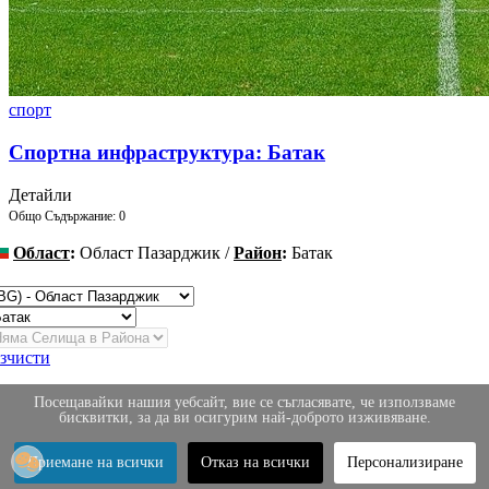
спорт
Спортна инфраструктура: Батак
Детайли
Общо Съдържание: 0
Област
:
Област Пазарджик /
Район
:
Батак
ромяна
зчисти
Посещавайки нашия уебсайт, вие се съгласявате, че използваме
бисквитки, за да ви осигурим най-доброто изживяване.
Приемане на всички
Отказ на всички
Персонализиране