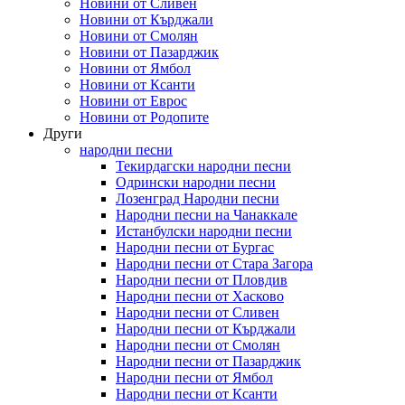
Новини от Сливен
Новини от Кърджали
Новини от Смолян
Новини от Пазарджик
Новини от Ямбол
Новини от Ксанти
Новини от Еврос
Новини от Родопите
Други
народни песни
Текирдагски народни песни
Одрински народни песни
Лозенград Народни песни
Народни песни на Чанаккале
Истанбулски народни песни
Народни песни от Бургас
Народни песни от Стара Загора
Народни песни от Пловдив
Народни песни от Хасково
Народни песни от Сливен
Народни песни от Кърджали
Народни песни от Смолян
Народни песни от Пазарджик
Народни песни от Ямбол
Народни песни от Ксанти