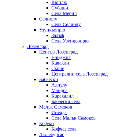
Кюплю
Субаши
Села Мерич
Селиолу
Села Селиолу
Узункьопрю
Залъф
Села Узункьопрю
Лозенград
Център Лозенград
Ениджия
Кавакли
Скопе
Централни села Лозенград
Бабаески
Алпулу
Мандра
Карахалил
Бабаески села
Малък Самоков
Инеада
Села Малък Самоков
Кофчаз
Кофчаз села
Люлебургас