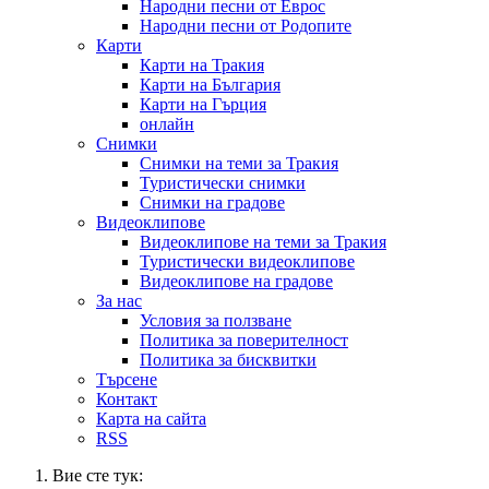
Народни песни от Еврос
Народни песни от Родопите
Карти
Карти на Тракия
Карти на България
Карти на Гърция
онлайн
Снимки
Снимки на теми за Тракия
Туристически снимки
Снимки на градове
Видеоклипове
Видеоклипове на теми за Тракия
Туристически видеоклипове
Видеоклипове на градове
За нас
Условия за ползване
Политика за поверителност
Политика за бисквитки
Търсене
Контакт
Карта на сайта
RSS
Вие сте тук: