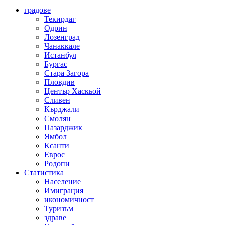
градове
Текирдаг
Одрин
Лозенград
Чанаккале
Истанбул
Бургас
Стара Загора
Пловдив
Център Хаскьой
Сливен
Кърджали
Смолян
Пазарджик
Ямбол
Ксанти
Еврос
Родопи
Статистика
Население
Имиграция
икономичност
Туризъм
здраве