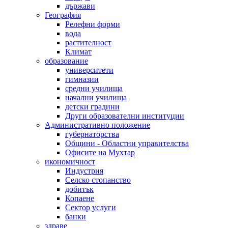
държави
География
Релефни форми
вода
растителност
Климат
образование
университети
гимназии
средни училища
начални училища
детски градини
Други образователни институции
Административно положение
губернаторства
Общини - Областни управителства
Офисите на Мухтар
икономичност
Индустрия
Селско стопанство
добитък
Копаене
Сектор услуги
банки
здраве