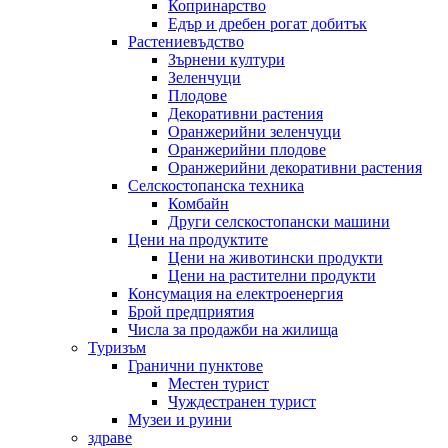
Копринарство
Едър и дребен рогат добитък
Растениевъдство
Зърнени култури
Зеленчуци
Плодове
Декоративни растения
Оранжерийни зеленчуци
Оранжерийни плодове
Оранжерийни декоративни растения
Селскостопанска техника
Комбайн
Други селскостопански машини
Цени на продуктите
Цени на животински продукти
Цени на растителни продукти
Консумация на електроенергия
Брой предприятия
Числа за продажби на жилища
Туризъм
Гранични пунктове
Местен турист
Чуждестранен турист
Музеи и руини
здраве