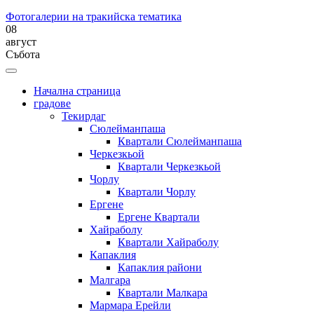
Фотогалерии на тракийска тематика
08
август
Събота
Начална страница
градове
Текирдаг
Сюлейманпаша
Квартали Сюлейманпаша
Черкезкьой
Квартали Черкезкьой
Чорлу
Квартали Чорлу
Ергене
Ергене Квартали
Хайраболу
Квартали Хайраболу
Капаклия
Капаклия райони
Малгара
Квартали Малкара
Мармара Ерейли