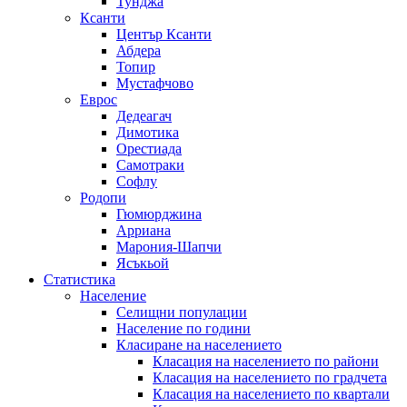
Тунджа
Ксанти
Център Ксанти
Абдера
Топир
Мустафчово
Еврос
Дедеагач
Димотика
Орестиада
Самотраки
Софлу
Родопи
Гюмюрджина
Арриана
Марония-Шапчи
Ясъкьой
Статистика
Население
Селищни популации
Население по години
Класиране на населението
Класация на населението по райони
Класация на населението по градчета
Класация на населението по квартали