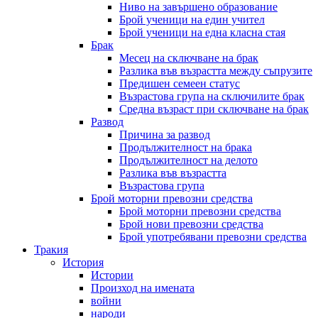
Ниво на завършено образование
Брой ученици на един учител
Брой ученици на една класна стая
Брак
Месец на сключване на брак
Разлика във възрастта между съпрузите
Предишен семеен статус
Възрастова група на сключилите брак
Средна възраст при сключване на брак
Развод
Причина за развод
Продължителност на брака
Продължителност на делото
Разлика във възрастта
Възрастова група
Брой моторни превозни средства
Брой моторни превозни средства
Брой нови превозни средства
Брой употребявани превозни средства
Тракия
История
Истории
Произход на имената
войни
народи