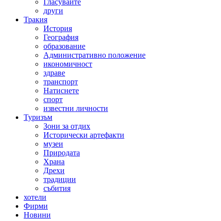
Гласувайте
други
Тракия
История
География
образование
Административно положение
икономичност
здраве
транспорт
Натиснете
спорт
известни личности
Туризъм
Зони за отдих
Исторически артефакти
музеи
Природата
Храна
Дрехи
традиции
събития
хотели
Фирми
Новини