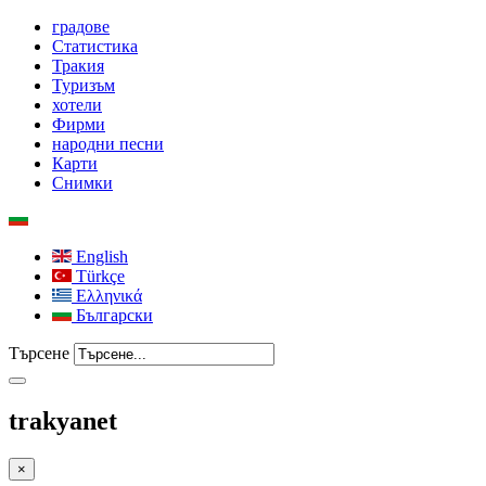
градове
Статистика
Тракия
Туризъм
хотели
Фирми
народни песни
Карти
Снимки
English
Türkçe
Ελληνικά
Български
Търсене
trakyanet
×