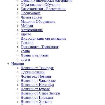
Офис и канцеларски материали
Образование - Обучение
Електрически - Електронни
Обслужване
Лична грижа
Машини-Оборудване
Мебели
Автомобилна
здраве
Индустриални организации
Текстил
Транспорт и Транспорт
храна
Храна и напитки
други
Новини
Новини от Текирдаг
Одрин новини
Лозенград Новини
Новини от Чанаккале
Новини от Истанбул
Новини от Бургас
Новини от Стара Загора
Новини от Пловдив
Новини от Хасково