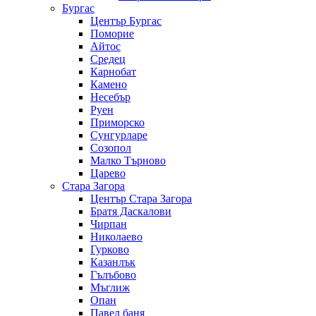
Бургас
Център Бургас
Поморие
Айтос
Средец
Карнобат
Камено
Несебър
Руен
Приморско
Сунгурларе
Созопол
Малко Търново
Царево
Стара Загора
Център Стара Загора
Братя Даскалови
Чирпан
Николаево
Гурково
Казанлък
Гълъбово
Мъглиж
Опан
Павел баня