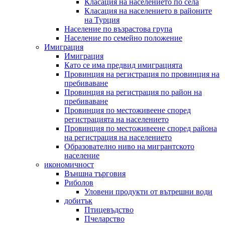
Класация на населението по села
Класация на населението в районите
на Турция
Население по възрастова група
Население по семейно положение
Имиграция
Имиграция
Като се има предвид имиграцията
Провинция на регистрация по провинция на
пребиваване
Провинция на регистрация по район на
пребиваване
Провинция по местоживеене според
регистрацията на населението
Провинция по местоживеене според района
на регистрация на населението
Образователно ниво на мигрантското
население
икономичност
Външна търговия
Риболов
Уловени продукти от вътрешни води
добитък
Птицевъдство
Пчеларство