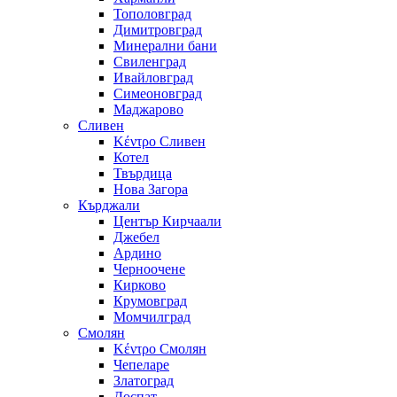
Тополовград
Димитровград
Минерални бани
Свиленград
Ивайловград
Симеоновград
Маджарово
Сливен
Κέντρο Сливен
Котел
Твърдица
Нова Загора
Кърджали
Център Кирчаали
Джебел
Ардино
Черноочене
Кирково
Крумовград
Момчилград
Смолян
Κέντρο Смолян
Чепеларе
Златоград
Доспат