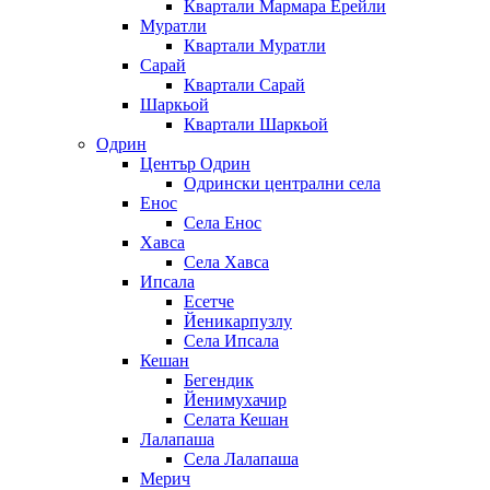
Квартали Мармара Ерейли
Муратли
Квартали Муратли
Сарай
Квартали Сарай
Шаркьой
Квартали Шаркьой
Одрин
Център Одрин
Одрински централни села
Енос
Села Енос
Хавса
Села Хавса
Ипсала
Есетче
Йеникарпузлу
Села Ипсала
Кешан
Бегендик
Йенимухачир
Селата Кешан
Лалапаша
Села Лалапаша
Мерич