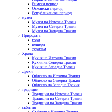
Римски период
Османски период
Републикански период
музеи
Музеи на Източна Тракия
Музеи на Северна Тракия
Музеи на Западна Тракия
Природата
гори
пещери
туризъм
Храна
Кухня на Източна Тракия
Кухня на Северна Тракия
Кухня на Западна Тракия
Дрехи
Облекло на Източна Тракия
Облекло на Северна Тракия
Облекло на Западна Тракия
традиции
Традиции на Източна Тракия
Традиции на Северна Тракия
Традиции на Западна Тракия
събития
Събития в Източна Тракия