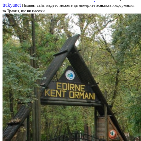
trakyanet
Нашият сайт, където можете да намерите всякаква информация
за Тракия, ще ви насочи.