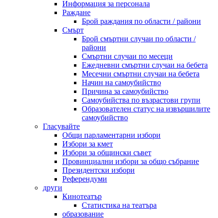
Информация за персонала
Раждане
Брой раждания по области / райони
Смърт
Брой смъртни случаи по области /
райони
Смъртни случаи по месеци
Ежедневни смъртни случаи на бебета
Месечни смъртни случаи на бебета
Начин на самоубийство
Причина за самоубийство
Самоубийства по възрастови групи
Образователен статус на извършилите
самоубийство
Гласувайте
Общи парламентарни избори
Избори за кмет
Избори за общински съвет
Провинциални избори за общо събрание
Президентски избори
Референдуми
други
Кинотеатър
Статистика на театъра
образование