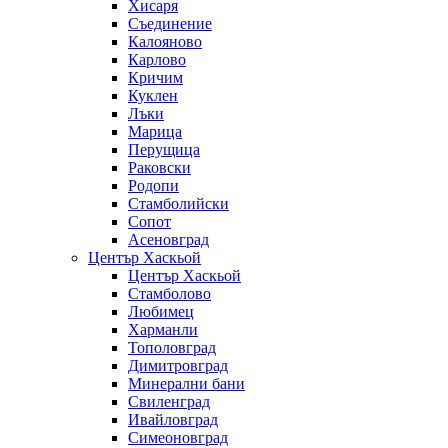
Хисаря
Съединение
Калояново
Карлово
Кричим
Куклен
Лъки
Марица
Перущица
Раковски
Родопи
Стамболийски
Сопот
Асеновград
Център Хаскьой
Център Хаскьой
Стамболово
Любимец
Харманли
Тополовград
Димитровград
Минерални бани
Свиленград
Ивайловград
Симеоновград