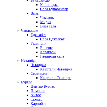
Бунархисар
Кайнарджа
Села Бунархисар
Виза
Чакъллъ
Мидия
Виза села
Чанаккале
Еджеабат
Села Еджеабат
Галиполи
Евреше
Кавакьой
Галиполи села
Истанбул
Чаталджа
Квартали Чаталджа
Силиврия
Квартали Силиври
Бургас
Център Бургас
Поморие
Айтос
Средец
Карнобат