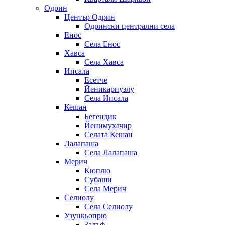
Одрин
Център Одрин
Одрински централни села
Енос
Села Енос
Хавса
Села Хавса
Ипсала
Есетче
Йеникарпузлу
Села Ипсала
Кешан
Бегендик
Йенимухачир
Селата Кешан
Лалапаша
Села Лалапаша
Мерич
Кюплю
Субаши
Села Мерич
Селиолу
Села Селиолу
Узункьопрю
Залъф