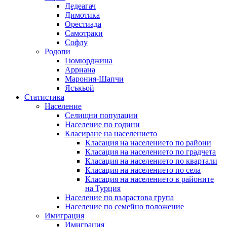
Дедеагач
Димотика
Орестиада
Самотраки
Софлу
Родопи
Гюмюрджина
Арриана
Марония-Шапчи
Ясъкьой
Статистика
Население
Селищни популации
Население по години
Класиране на населението
Класация на населението по райони
Класация на населението по градчета
Класация на населението по квартали
Класация на населението по села
Класация на населението в районите
на Турция
Население по възрастова група
Население по семейно положение
Имиграция
Имиграция