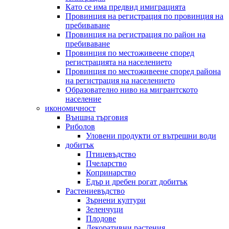
Като се има предвид имиграцията
Провинция на регистрация по провинция на
пребиваване
Провинция на регистрация по район на
пребиваване
Провинция по местоживеене според
регистрацията на населението
Провинция по местоживеене според района
на регистрация на населението
Образователно ниво на мигрантското
население
икономичност
Външна търговия
Риболов
Уловени продукти от вътрешни води
добитък
Птицевъдство
Пчеларство
Копринарство
Едър и дребен рогат добитък
Растениевъдство
Зърнени култури
Зеленчуци
Плодове
Декоративни растения