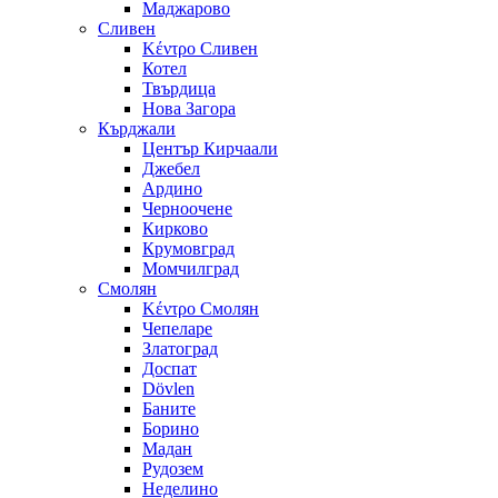
Маджарово
Сливен
Κέντρο Сливен
Котел
Твърдица
Нова Загора
Кърджали
Център Кирчаали
Джебел
Ардино
Черноочене
Кирково
Крумовград
Момчилград
Смолян
Κέντρο Смолян
Чепеларе
Златоград
Доспат
Dövlen
Баните
Борино
Мадан
Рудозем
Неделино