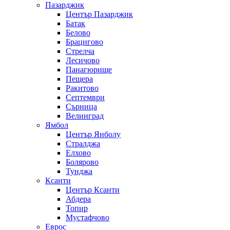
Пазарджик
Център Пазарджик
Батак
Белово
Брацигово
Стрелча
Лесичово
Панагюрище
Пещера
Ракитово
Септември
Сърница
Велинград
Ямбол
Център Янболу
Стралджа
Елхово
Болярово
Тунджа
Ксанти
Център Ксанти
Абдера
Топир
Мустафчово
Еврос