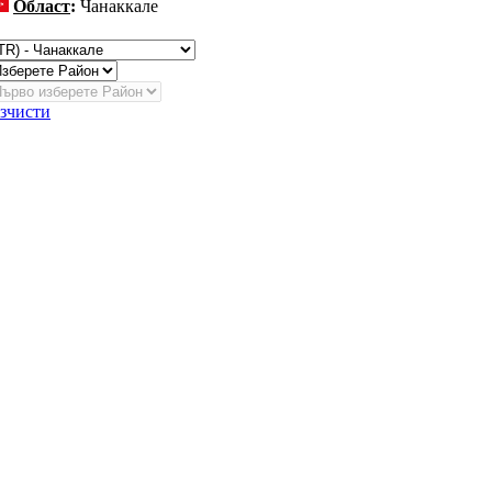
Област
:
Чанаккале
ромяна
зчисти