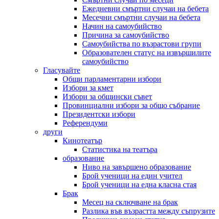
Ежедневни смъртни случаи на бебета
Месечни смъртни случаи на бебета
Начин на самоубийство
Причина за самоубийство
Самоубийства по възрастови групи
Образователен статус на извършилите
самоубийство
Гласувайте
Общи парламентарни избори
Избори за кмет
Избори за общински съвет
Провинциални избори за общо събрание
Президентски избори
Референдуми
други
Кинотеатър
Статистика на театъра
образование
Ниво на завършено образование
Брой ученици на един учител
Брой ученици на една класна стая
Брак
Месец на сключване на брак
Разлика във възрастта между съпрузите