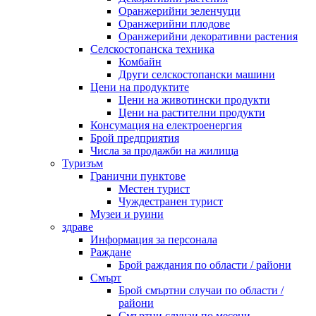
Оранжерийни зеленчуци
Оранжерийни плодове
Оранжерийни декоративни растения
Селскостопанска техника
Комбайн
Други селскостопански машини
Цени на продуктите
Цени на животински продукти
Цени на растителни продукти
Консумация на електроенергия
Брой предприятия
Числа за продажби на жилища
Туризъм
Гранични пунктове
Местен турист
Чуждестранен турист
Музеи и руини
здраве
Информация за персонала
Раждане
Брой раждания по области / райони
Смърт
Брой смъртни случаи по области /
райони
Смъртни случаи по месеци