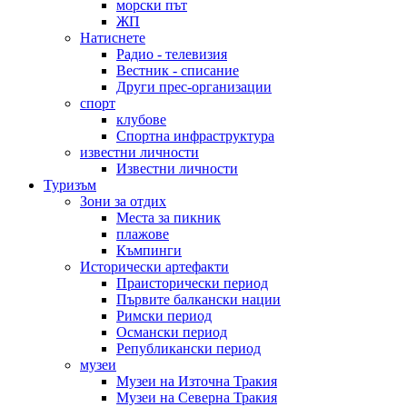
морски път
ЖП
Натиснете
Радио - телевизия
Вестник - списание
Други прес-организации
спорт
клубове
Спортна инфраструктура
известни личности
Известни личности
Туризъм
Зони за отдих
Места за пикник
плажове
Къмпинги
Исторически артефакти
Праисторически период
Първите балкански нации
Римски период
Османски период
Републикански период
музеи
Музеи на Източна Тракия
Музеи на Северна Тракия