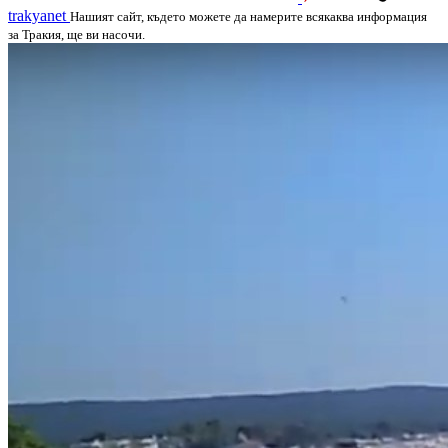
trakyanet
Нашият сайт, където можете да намерите всякаква информация
за Тракия, ще ви насочи.