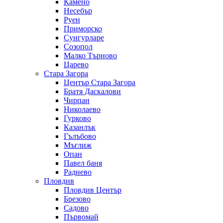
Камено
Несебър
Руен
Приморско
Сунгурларе
Созопол
Малко Търново
Царево
Стара Загора
Център Стара Загора
Братя Даскалови
Чирпан
Николаево
Гурково
Казанлък
Гълъбово
Мъглиж
Опан
Павел баня
Раднево
Пловдив
Пловдив Център
Брезово
Садово
Първомай