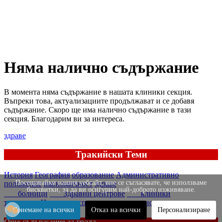
Няма налично съдържание
В момента няма съдържание в нашата клиники секция.
Въпреки това, актуализациите продължават и се добавя
съдържание. Скоро ще има налично съдържание в тази
секция. Благодарим ви за интереса.
здраве
Тракийски Теми
История
География
образование
Административно
Посещавайки нашия уебсайт, вие се съгласявате, че използваме
положение
икономичност
здраве
бисквитки, за да ви осигурим най-доброто изживяване.
болници
Здравни центрове
клиники
транспорт
Натиснете
спорт
известни личности
Приемане на всички
Отказ на всички
Персонализиране
Още съдържание за града