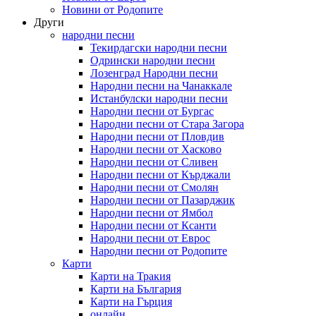
Новини от Родопите
Други
народни песни
Текирдагски народни песни
Одрински народни песни
Лозенград Народни песни
Народни песни на Чанаккале
Истанбулски народни песни
Народни песни от Бургас
Народни песни от Стара Загора
Народни песни от Пловдив
Народни песни от Хасково
Народни песни от Сливен
Народни песни от Кърджали
Народни песни от Смолян
Народни песни от Пазарджик
Народни песни от Ямбол
Народни песни от Ксанти
Народни песни от Еврос
Народни песни от Родопите
Карти
Карти на Тракия
Карти на България
Карти на Гърция
онлайн