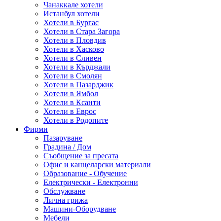
Чанаккале хотели
Истанбул хотели
Хотели в Бургас
Хотели в Стара Загора
Хотели в Пловдив
Хотели в Хасково
Хотели в Сливен
Хотели в Кърджали
Хотели в Смолян
Хотели в Пазарджик
Хотели в Ямбол
Хотели в Ксанти
Хотели в Еврос
Хотели в Родопите
Фирми
Пазаруване
Градина / Дом
Съобщение за пресата
Офис и канцеларски материали
Образование - Обучение
Електрически - Електронни
Обслужване
Лична грижа
Машини-Оборудване
Мебели