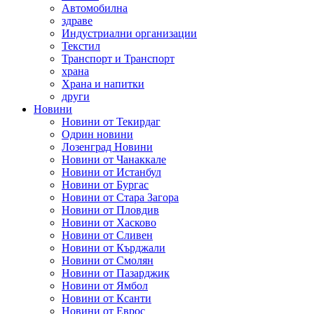
Автомобилна
здраве
Индустриални организации
Текстил
Транспорт и Транспорт
храна
Храна и напитки
други
Новини
Новини от Текирдаг
Одрин новини
Лозенград Новини
Новини от Чанаккале
Новини от Истанбул
Новини от Бургас
Новини от Стара Загора
Новини от Пловдив
Новини от Хасково
Новини от Сливен
Новини от Кърджали
Новини от Смолян
Новини от Пазарджик
Новини от Ямбол
Новини от Ксанти
Новини от Еврос