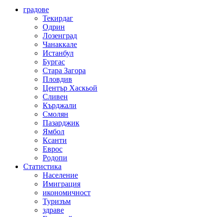
градове
Текирдаг
Одрин
Лозенград
Чанаккале
Истанбул
Бургас
Стара Загора
Пловдив
Център Хаскьой
Сливен
Кърджали
Смолян
Пазарджик
Ямбол
Ксанти
Еврос
Родопи
Статистика
Население
Имиграция
икономичност
Туризъм
здраве