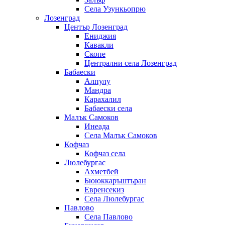
Села Узункьопрю
Лозенград
Център Лозенград
Ениджия
Кавакли
Скопе
Централни села Лозенград
Бабаески
Алпулу
Мандра
Карахалил
Бабаески села
Малък Самоков
Инеада
Села Малък Самоков
Кофчаз
Кофчаз села
Люлебургас
Ахметбей
Бююккаръштъран
Евренсекиз
Села Люлебургас
Павлово
Села Павлово