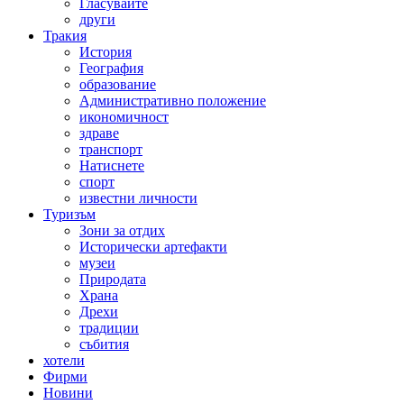
Гласувайте
други
Тракия
История
География
образование
Административно положение
икономичност
здраве
транспорт
Натиснете
спорт
известни личности
Туризъм
Зони за отдих
Исторически артефакти
музеи
Природата
Храна
Дрехи
традиции
събития
хотели
Фирми
Новини