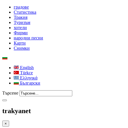
градове
Статистика
Тракия
Туризъм
хотели
Фирми
народни песни
Карти
Снимки
English
Türkçe
Ελληνικά
Български
Търсене
trakyanet
×