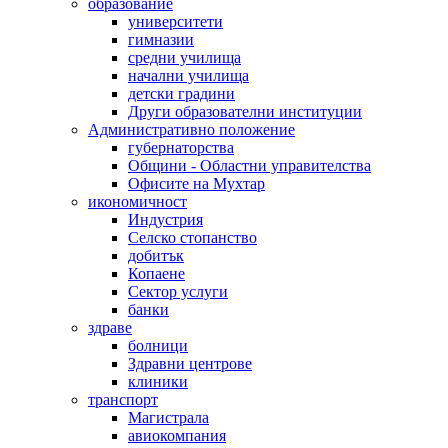
образование
университети
гимназии
средни училища
начални училища
детски градини
Други образователни институции
Административно положение
губернаторства
Общини - Областни управителства
Офисите на Мухтар
икономичност
Индустрия
Селско стопанство
добитък
Копаене
Сектор услуги
банки
здраве
болници
Здравни центрове
клиники
транспорт
Магистрала
авиокомпания