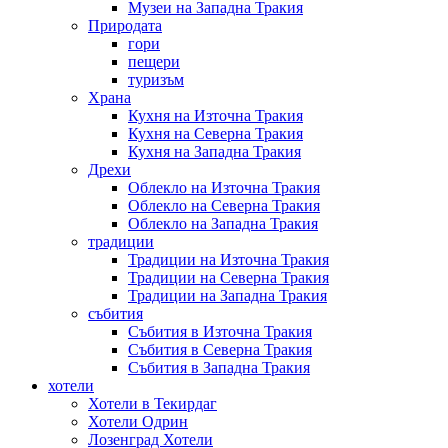
Музеи на Западна Тракия
Природата
гори
пещери
туризъм
Храна
Кухня на Източна Тракия
Кухня на Северна Тракия
Кухня на Западна Тракия
Дрехи
Облекло на Източна Тракия
Облекло на Северна Тракия
Облекло на Западна Тракия
традиции
Традиции на Източна Тракия
Традиции на Северна Тракия
Традиции на Западна Тракия
събития
Събития в Източна Тракия
Събития в Северна Тракия
Събития в Западна Тракия
хотели
Хотели в Текирдаг
Хотели Одрин
Лозенград Хотели