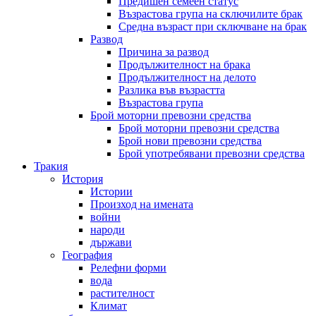
Предишен семеен статус
Възрастова група на сключилите брак
Средна възраст при сключване на брак
Развод
Причина за развод
Продължителност на брака
Продължителност на делото
Разлика във възрастта
Възрастова група
Брой моторни превозни средства
Брой моторни превозни средства
Брой нови превозни средства
Брой употребявани превозни средства
Тракия
История
Истории
Произход на имената
войни
народи
държави
География
Релефни форми
вода
растителност
Климат