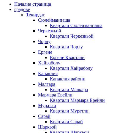
Начална страница
градове
Текирдаг
Сюлейманпаша
Квартали Сюлейманпаша
Черкезкьой
Квартали Черкезкьой
Чорлу
Квартали Чорлу
Ергене
Ергене Квартали
Хайраболу
Квартали Хайраболу
Капаклия
Капаклия райони
Малгара
Квартали Малкара
Мармара Ерейли
Квартали Мармара Ерейли
Муратли
Квартали Муратли
Сарай
Квартали Сарай
Шаркьой
Квартали Шаркьой