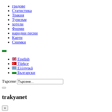
градове
Статистика
Тракия
Туризъм
хотели
Фирми
народни песни
Карти
Снимки
English
Türkçe
Ελληνικά
Български
Търсене
trakyanet
×