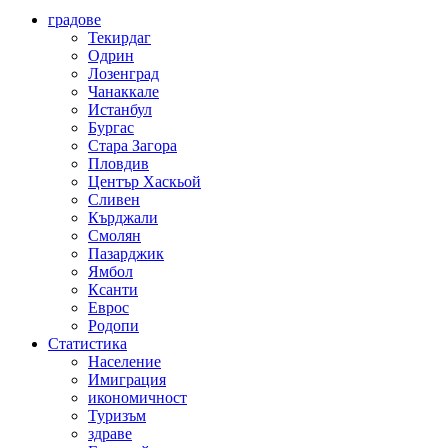
градове
Текирдаг
Одрин
Лозенград
Чанаккале
Истанбул
Бургас
Стара Загора
Пловдив
Център Хаскьой
Сливен
Кърджали
Смолян
Пазарджик
Ямбол
Ксанти
Еврос
Родопи
Статистика
Население
Имиграция
икономичност
Туризъм
здраве