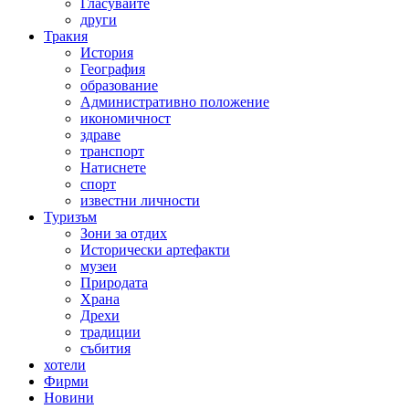
Гласувайте
други
Тракия
История
География
образование
Административно положение
икономичност
здраве
транспорт
Натиснете
спорт
известни личности
Туризъм
Зони за отдих
Исторически артефакти
музеи
Природата
Храна
Дрехи
традиции
събития
хотели
Фирми
Новини