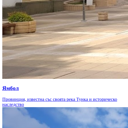
Ямбол
Провинция, известна със своята река Тунка и историческо
наследство