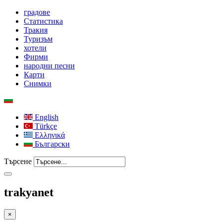
градове
Статистика
Тракия
Туризъм
хотели
Фирми
народни песни
Карти
Снимки
English
Türkçe
Ελληνικά
Български
Търсене
trakyanet
×