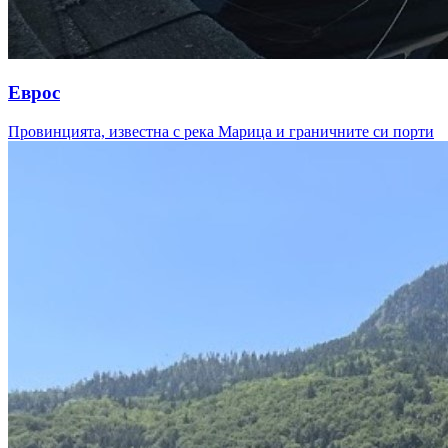
Еврос
Провинцията, известна с река Марица и граничните си порти