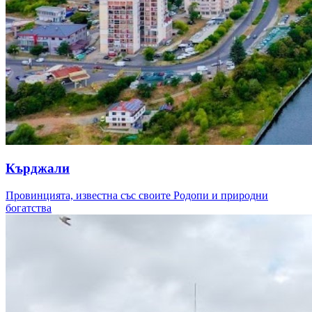
Кърджали
Провинцията, известна със своите Родопи и природни
богатства