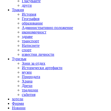
Гласувайте
други
Тракия
История
География
образование
Административно положение
икономичност
здраве
транспорт
Натиснете
спорт
известни личности
Туризъм
Зони за отдих
Исторически артефакти
музеи
Природата
Храна
Дрехи
традиции
събития
хотели
Фирми
Новини