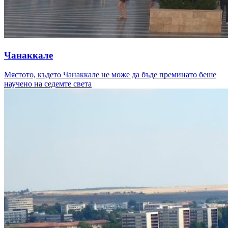
Чанаккале
Мястото, където Чанаккале не може да бъде преминато беше
научено на седемте света