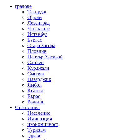
градове
Текирдаг
Одрин
Лозенград
Чанаккале
Истанбул
Бургас
Стара Загора
Пловдив
Център Хаскьой
Сливен
Кърджали
Смолян
Пазарджик
Ямбол
Ксанти
Еврос
Родопи
Статистика
Население
Имиграция
икономичност
Туризъм
здраве