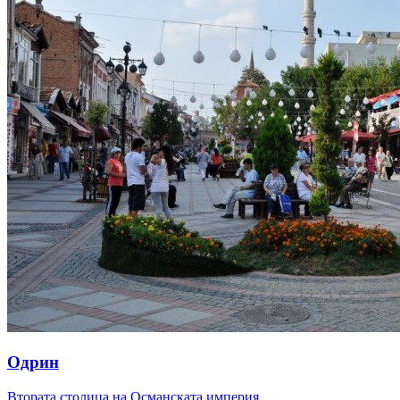
Одрин
Втората столица на Османската империя