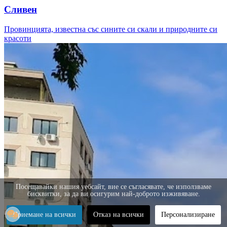
Сливен
Провинцията, известна със сините си скали и природните си
красоти
Посещавайки нашия уебсайт, вие се съгласявате, че използваме
бисквитки, за да ви осигурим най-доброто изживяване.
Приемане на всички
Отказ на всички
Персонализиране