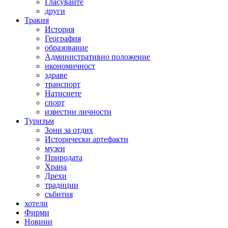
Гласувайте
други
Тракия
История
География
образование
Административно положение
икономичност
здраве
транспорт
Натиснете
спорт
известни личности
Туризъм
Зони за отдих
Исторически артефакти
музеи
Природата
Храна
Дрехи
традиции
събития
хотели
Фирми
Новини