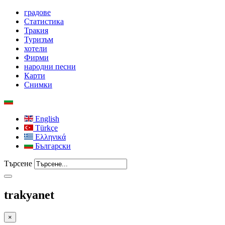
градове
Статистика
Тракия
Туризъм
хотели
Фирми
народни песни
Карти
Снимки
English
Türkçe
Ελληνικά
Български
Търсене
trakyanet
×