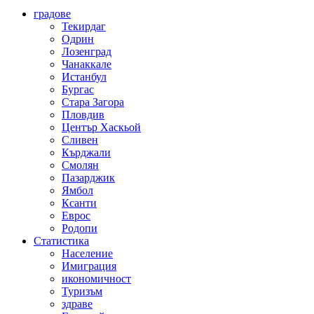
градове
Текирдаг
Одрин
Лозенград
Чанаккале
Истанбул
Бургас
Стара Загора
Пловдив
Център Хаскьой
Сливен
Кърджали
Смолян
Пазарджик
Ямбол
Ксанти
Еврос
Родопи
Статистика
Население
Имиграция
икономичност
Туризъм
здраве