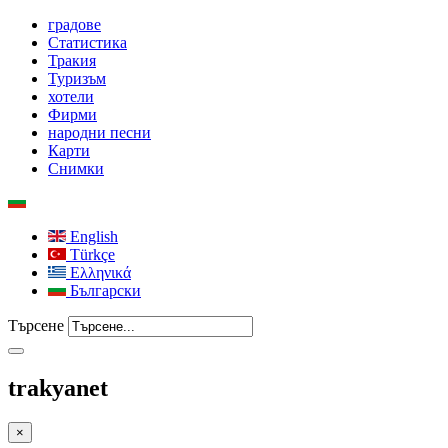
градове
Статистика
Тракия
Туризъм
хотели
Фирми
народни песни
Карти
Снимки
English
Türkçe
Ελληνικά
Български
Търсене
trakyanet
×