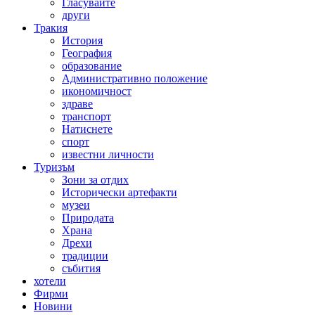
Гласувайте
други
Тракия
История
География
образование
Административно положение
икономичност
здраве
транспорт
Натиснете
спорт
известни личности
Туризъм
Зони за отдих
Исторически артефакти
музеи
Природата
Храна
Дрехи
традиции
събития
хотели
Фирми
Новини