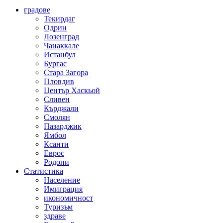
градове
Текирдаг
Одрин
Лозенград
Чанаккале
Истанбул
Бургас
Стара Загора
Пловдив
Център Хаскьой
Сливен
Кърджали
Смолян
Пазарджик
Ямбол
Ксанти
Еврос
Родопи
Статистика
Население
Имиграция
икономичност
Туризъм
здраве