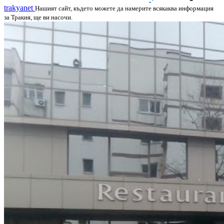
trakyanet
Нашият сайт, където можете да намерите всякаква информация
за Тракия, ще ви насочи.