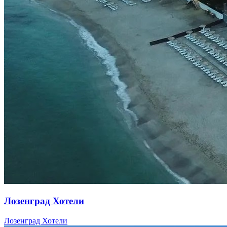
Лозенград Хотели
Лозенград Хотели