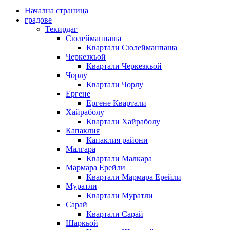
Начална страница
градове
Текирдаг
Сюлейманпаша
Квартали Сюлейманпаша
Черкезкьой
Квартали Черкезкьой
Чорлу
Квартали Чорлу
Ергене
Ергене Квартали
Хайраболу
Квартали Хайраболу
Капаклия
Капаклия райони
Малгара
Квартали Малкара
Мармара Ерейли
Квартали Мармара Ерейли
Муратли
Квартали Муратли
Сарай
Квартали Сарай
Шаркьой