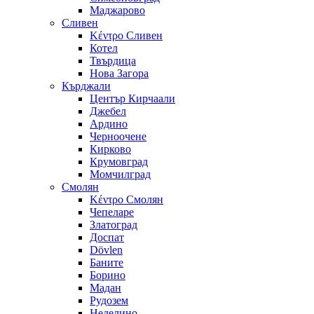
Маджарово
Сливен
Κέντρο Сливен
Котел
Твърдица
Нова Загора
Кърджали
Център Кирчаали
Джебел
Ардино
Черноочене
Кирково
Крумовград
Момчилград
Смолян
Κέντρο Смолян
Чепеларе
Златоград
Доспат
Dövlen
Баните
Борино
Мадан
Рудозем
Неделино