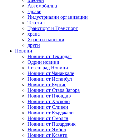
Мебели
Автомобилна
здраве
Индустриални организации
Текстил
Транспорт и Транспорт
храна
Храна и напитки
други
Новини
Новини от Текирдаг
Одрин новини
Лозенград Новини
Новини от Чанаккале
Новини от Истанбул
Новини от Бургас
Новини от Стара Загора
Новини от Пловдив
Новини от Хасково
Новини от Сливен
Новини от Кърджали
Новини от Смолян
Новини от Пазарджик
Новини от Ямбол
Новини от Ксанти