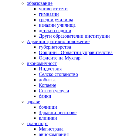
образование
университети
гимназии
средни училища
начални училища
детски градини
Други образователни институции
Административно положение
губернаторства
Общини - Областни управителства
Офисите на Мухтар
икономичност
Индустрия
Селско стопанство
добитък
Копаене
Сектор услуги
банки
здраве
болници
Здравни центрове
клиники
транспорт
Магистрала
авиокомпания