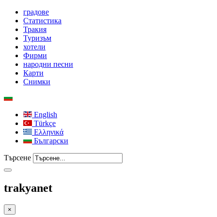
градове
Статистика
Тракия
Туризъм
хотели
Фирми
народни песни
Карти
Снимки
English
Türkçe
Ελληνικά
Български
Търсене
trakyanet
×