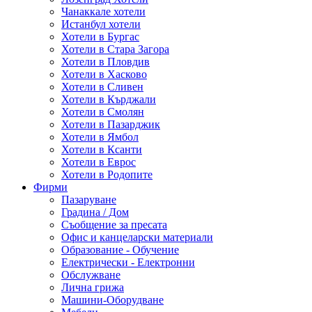
Чанаккале хотели
Истанбул хотели
Хотели в Бургас
Хотели в Стара Загора
Хотели в Пловдив
Хотели в Хасково
Хотели в Сливен
Хотели в Кърджали
Хотели в Смолян
Хотели в Пазарджик
Хотели в Ямбол
Хотели в Ксанти
Хотели в Еврос
Хотели в Родопите
Фирми
Пазаруване
Градина / Дом
Съобщение за пресата
Офис и канцеларски материали
Образование - Обучение
Електрически - Електронни
Обслужване
Лична грижа
Машини-Оборудване