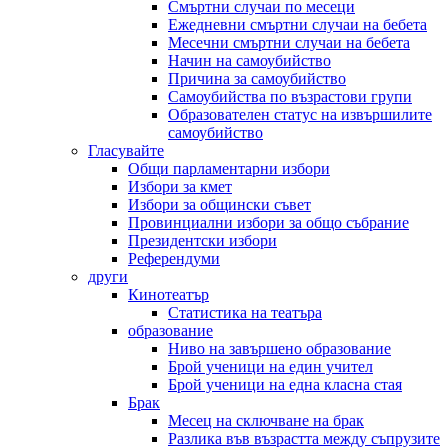
Смъртни случаи по месеци
Ежедневни смъртни случаи на бебета
Месечни смъртни случаи на бебета
Начин на самоубийство
Причина за самоубийство
Самоубийства по възрастови групи
Образователен статус на извършилите
самоубийство
Гласувайте
Общи парламентарни избори
Избори за кмет
Избори за общински съвет
Провинциални избори за общо събрание
Президентски избори
Референдуми
други
Кинотеатър
Статистика на театъра
образование
Ниво на завършено образование
Брой ученици на един учител
Брой ученици на една класна стая
Брак
Месец на сключване на брак
Разлика във възрастта между съпрузите