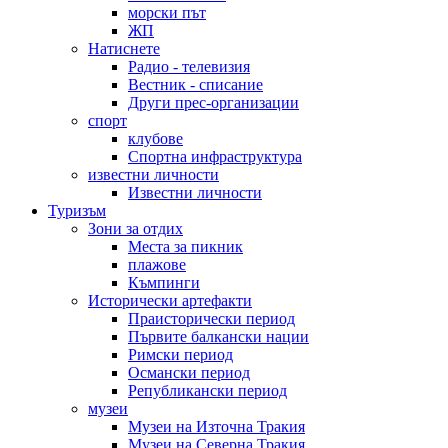
морски път
ЖП
Натиснете
Радио - телевизия
Вестник - списание
Други прес-организации
спорт
клубове
Спортна инфраструктура
известни личности
Известни личности
Туризъм
Зони за отдих
Места за пикник
плажове
Къмпинги
Исторически артефакти
Праисторически период
Първите балкански нации
Римски период
Османски период
Републикански период
музеи
Музеи на Източна Тракия
Музеи на Северна Тракия