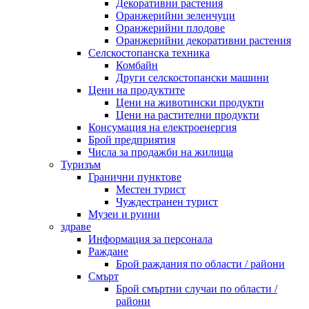
Декоративни растения
Оранжерийни зеленчуци
Оранжерийни плодове
Оранжерийни декоративни растения
Селскостопанска техника
Комбайн
Други селскостопански машини
Цени на продуктите
Цени на животински продукти
Цени на растителни продукти
Консумация на електроенергия
Брой предприятия
Числа за продажби на жилища
Туризъм
Гранични пунктове
Местен турист
Чуждестранен турист
Музеи и руини
здраве
Информация за персонала
Раждане
Брой раждания по области / райони
Смърт
Брой смъртни случаи по области /
райони