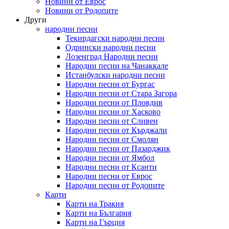
Новини от Еврос
Новини от Родопите
Други
народни песни
Текирдагски народни песни
Одрински народни песни
Лозенград Народни песни
Народни песни на Чанаккале
Истанбулски народни песни
Народни песни от Бургас
Народни песни от Стара Загора
Народни песни от Пловдив
Народни песни от Хасково
Народни песни от Сливен
Народни песни от Кърджали
Народни песни от Смолян
Народни песни от Пазарджик
Народни песни от Ямбол
Народни песни от Ксанти
Народни песни от Еврос
Народни песни от Родопите
Карти
Карти на Тракия
Карти на България
Карти на Гърция