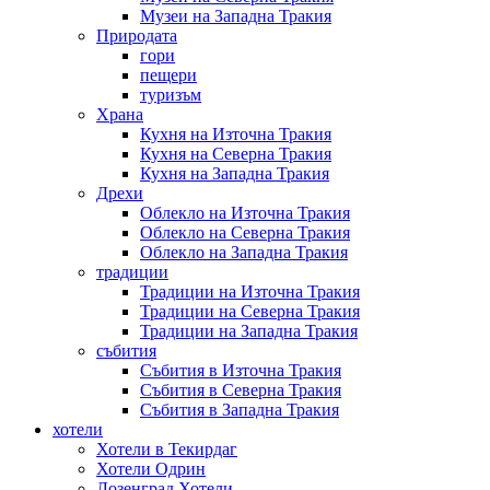
Музеи на Западна Тракия
Природата
гори
пещери
туризъм
Храна
Кухня на Източна Тракия
Кухня на Северна Тракия
Кухня на Западна Тракия
Дрехи
Облекло на Източна Тракия
Облекло на Северна Тракия
Облекло на Западна Тракия
традиции
Традиции на Източна Тракия
Традиции на Северна Тракия
Традиции на Западна Тракия
събития
Събития в Източна Тракия
Събития в Северна Тракия
Събития в Западна Тракия
хотели
Хотели в Текирдаг
Хотели Одрин
Лозенград Хотели