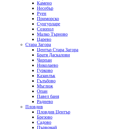
Камено
Несебър
Руен
Приморско
Сунгурларе
Созопол
Малко Търново
Царево
Стара Загора
Център Стара Загора
Братя Даскалови
Чирпан
Николаево
Гурково
Казанлък
Гълъбово
Мъглиж
Опан
Павел баня
Раднево
Пловдив
Пловдив Център
Брезово
Садово
Първомай