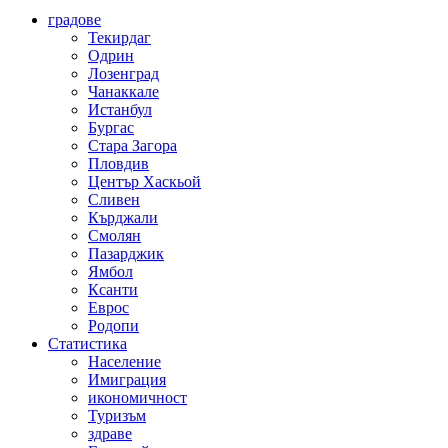
градове
Текирдаг
Одрин
Лозенград
Чанаккале
Истанбул
Бургас
Стара Загора
Пловдив
Център Хаскьой
Сливен
Кърджали
Смолян
Пазарджик
Ямбол
Ксанти
Еврос
Родопи
Статистика
Население
Имиграция
икономичност
Туризъм
здраве