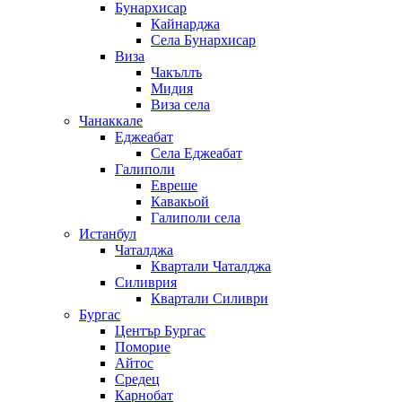
Бунархисар
Кайнарджа
Села Бунархисар
Виза
Чакъллъ
Мидия
Виза села
Чанаккале
Еджеабат
Села Еджеабат
Галиполи
Евреше
Кавакьой
Галиполи села
Истанбул
Чаталджа
Квартали Чаталджа
Силиврия
Квартали Силиври
Бургас
Център Бургас
Поморие
Айтос
Средец
Карнобат