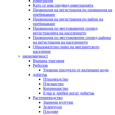
Имиграция
Като се има предвид имиграцията
Провинция на регистрация по провинция на
пребиваване
Провинция на регистрация по район на
пребиваване
Провинция по местоживеене според
регистрацията на населението
Провинция по местоживеене според района
на регистрация на населението
Образователно ниво на мигрантското
население
икономичност
Външна търговия
Риболов
Уловени продукти от вътрешни води
добитък
Птицевъдство
Пчеларство
Копринарство
Едър и дребен рогат добитък
Растениевъдство
Зърнени култури
Зеленчуци
Плодове