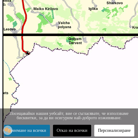
Посещавайки нашия уебсайт, вие се съгласявате, че използваме
бисквитки, за да ви осигурим най-доброто изживяване.
Приемане на всички
Отказ на всички
Персонализиране