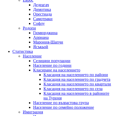
Еврос
Дедеагач
Димотика
Орестиада
Самотраки
Софлу
Родопи
Гюмюрджина
Арриана
Марония-Шапчи
Ясъкьой
Статистика
Население
Селищни популации
Население по години
Класиране на населението
Класация на населението по райони
Класация на населението по градчета
Класация на населението по квартали
Класация на населението по села
Класация на населението в районите
на Турция
Население по възрастова група
Население по семейно положение
Имиграция