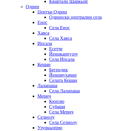
Квартали Шаркьой
Одрин
Център Одрин
Одрински централни села
Енос
Села Енос
Хавса
Села Хавса
Ипсала
Есетче
Йеникарпузлу
Села Ипсала
Кешан
Бегендик
Йенимухачир
Селата Кешан
Лалапаша
Села Лалапаша
Мерич
Кюплю
Субаши
Села Мерич
Селиолу
Села Селиолу
Узункьопрю