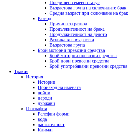
Предишен семеен статус
Възрастова група на сключилите брак
Средна възраст при сключване на брак
Развод
Причина за развод
Продължителност на брака
Продължителност на делото
Разлика във възрастта
Възрастова група
Брой моторни превозни средства
Брой моторни превозни средства
Брой нови превозни средства
Брой употребявани превозни средства
Тракия
История
Истории
Произход на имената
войни
народи
държави
География
Релефни форми
вода
растителност
Климат