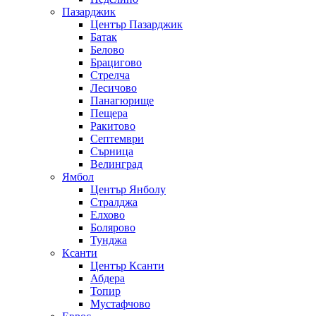
Пазарджик
Център Пазарджик
Батак
Белово
Брацигово
Стрелча
Лесичово
Панагюрище
Пещера
Ракитово
Септември
Сърница
Велинград
Ямбол
Център Янболу
Стралджа
Елхово
Болярово
Тунджа
Ксанти
Център Ксанти
Абдера
Топир
Мустафчово