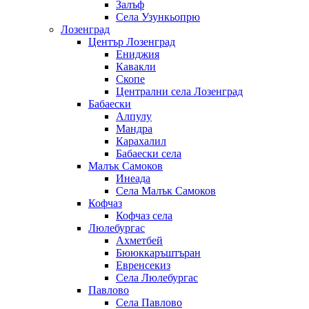
Залъф
Села Узункьопрю
Лозенград
Център Лозенград
Ениджия
Кавакли
Скопе
Централни села Лозенград
Бабаески
Алпулу
Мандра
Карахалил
Бабаески села
Малък Самоков
Инеада
Села Малък Самоков
Кофчаз
Кофчаз села
Люлебургас
Ахметбей
Бююккаръштъран
Евренсекиз
Села Люлебургас
Павлово
Села Павлово