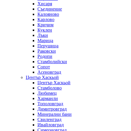
Хисаря
Съединение
Калояново
Карлово
Кричим
Куклен
Лъки
Марица
Перущица
Раковски
Родопи
Стамболийски
Сопот
Асеновград
Център Хаскьой
Център Хаскьой
Стамболово
Любимец
Харманли
Тополовград
Димитровград
Минерални бани
Свиленград
Ивайловград
Симеоновград