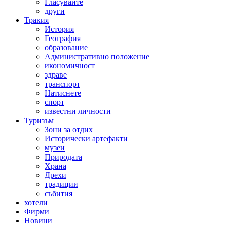
Гласувайте
други
Тракия
История
География
образование
Административно положение
икономичност
здраве
транспорт
Натиснете
спорт
известни личности
Туризъм
Зони за отдих
Исторически артефакти
музеи
Природата
Храна
Дрехи
традиции
събития
хотели
Фирми
Новини