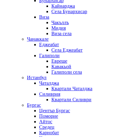
Бунархисар
Кайнарджа
Села Бунархисар
Виза
Чакъллъ
Мидия
Виза села
Чанаккале
Еджеабат
Села Еджеабат
Галиполи
Евреше
Кавакьой
Галиполи села
Истанбул
Чаталджа
Квартали Чаталджа
Силиврия
Квартали Силиври
Бургас
Център Бургас
Поморие
Айтос
Средец
Карнобат