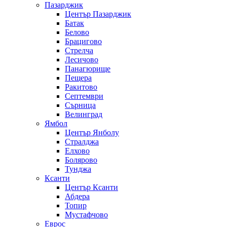
Пазарджик
Център Пазарджик
Батак
Белово
Брацигово
Стрелча
Лесичово
Панагюрище
Пещера
Ракитово
Септември
Сърница
Велинград
Ямбол
Център Янболу
Стралджа
Елхово
Болярово
Тунджа
Ксанти
Център Ксанти
Абдера
Топир
Мустафчово
Еврос