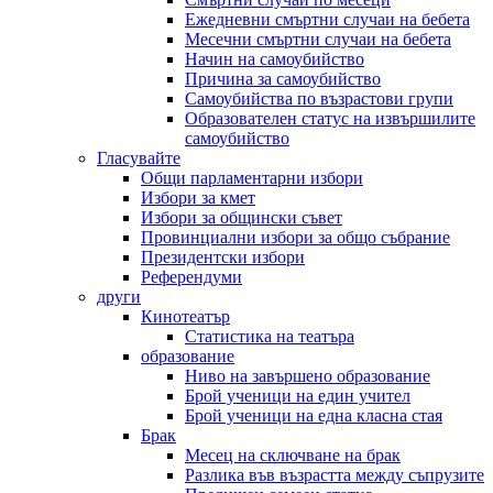
Ежедневни смъртни случаи на бебета
Месечни смъртни случаи на бебета
Начин на самоубийство
Причина за самоубийство
Самоубийства по възрастови групи
Образователен статус на извършилите
самоубийство
Гласувайте
Общи парламентарни избори
Избори за кмет
Избори за общински съвет
Провинциални избори за общо събрание
Президентски избори
Референдуми
други
Кинотеатър
Статистика на театъра
образование
Ниво на завършено образование
Брой ученици на един учител
Брой ученици на една класна стая
Брак
Месец на сключване на брак
Разлика във възрастта между съпрузите