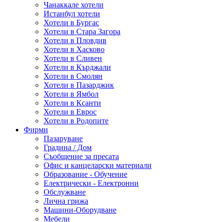
Чанаккале хотели
Истанбул хотели
Хотели в Бургас
Хотели в Стара Загора
Хотели в Пловдив
Хотели в Хасково
Хотели в Сливен
Хотели в Кърджали
Хотели в Смолян
Хотели в Пазарджик
Хотели в Ямбол
Хотели в Ксанти
Хотели в Еврос
Хотели в Родопите
Фирми
Пазаруване
Градина / Дом
Съобщение за пресата
Офис и канцеларски материали
Образование - Обучение
Електрически - Електронни
Обслужване
Лична грижа
Машини-Оборудване
Мебели