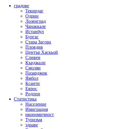
градове
Текирдаг
Одрин
Лозенград
Чанаккале
Истанбул
Бургас
Стара Загора
Пловдив
Център Хаскьой
Сливен
Кърджали
Смолян
Пазарджик
Ямбол
Ксанти
Еврос
Родопи
Статистика
Население
Имиграция
икономичност
Туризъм
здраве