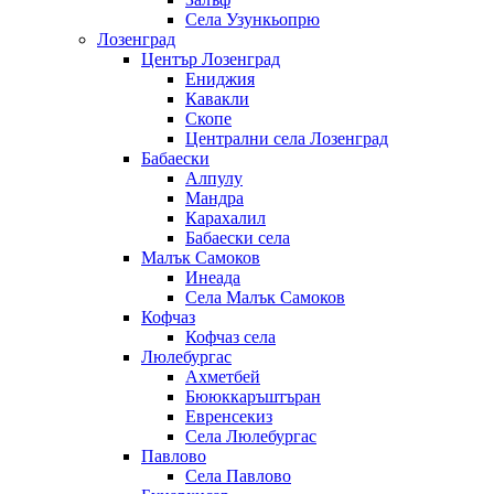
Села Узункьопрю
Лозенград
Център Лозенград
Ениджия
Кавакли
Скопе
Централни села Лозенград
Бабаески
Алпулу
Мандра
Карахалил
Бабаески села
Малък Самоков
Инеада
Села Малък Самоков
Кофчаз
Кофчаз села
Люлебургас
Ахметбей
Бююккаръштъран
Евренсекиз
Села Люлебургас
Павлово
Села Павлово