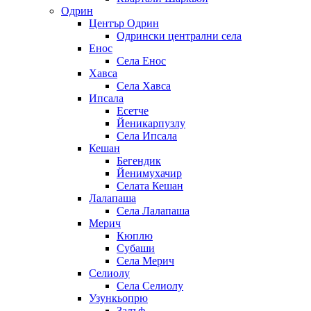
Одрин
Център Одрин
Одрински централни села
Енос
Села Енос
Хавса
Села Хавса
Ипсала
Есетче
Йеникарпузлу
Села Ипсала
Кешан
Бегендик
Йенимухачир
Селата Кешан
Лалапаша
Села Лалапаша
Мерич
Кюплю
Субаши
Села Мерич
Селиолу
Села Селиолу
Узункьопрю
Залъф