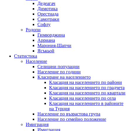
Дедеагач
Димотика
Орестиада
Самотраки
Софлу
Родопи
Гюмюрджина
Арриана
Марония-Шапчи
Ясъкьой
Статистика
Население
Селищни популации
Население по години
Класиране на населението
Класация на населението по райони
Класация на населението по градчета
Класация на населението по квартали
Класация на населението по села
Класация на населението в районите
на Турция
Население по възрастова група
Население по семейно положение
Имиграция
Имиграция