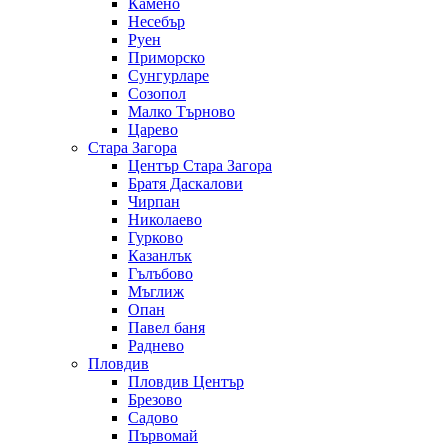
Камено
Несебър
Руен
Приморско
Сунгурларе
Созопол
Малко Търново
Царево
Стара Загора
Център Стара Загора
Братя Даскалови
Чирпан
Николаево
Гурково
Казанлък
Гълъбово
Мъглиж
Опан
Павел баня
Раднево
Пловдив
Пловдив Център
Брезово
Садово
Първомай