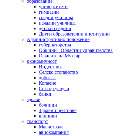
образование
университети
гимназии
средни училища
начални училища
детски градини
Други образователни институции
Административно положение
губернаторства
Общини - Областни управителства
Офисите на Мухтар
икономичност
Индустрия
Селско стопанство
добитък
Копаене
Сектор услуги
банки
здраве
болници
Здравни центрове
клиники
транспорт
Магистрала
авиокомпания