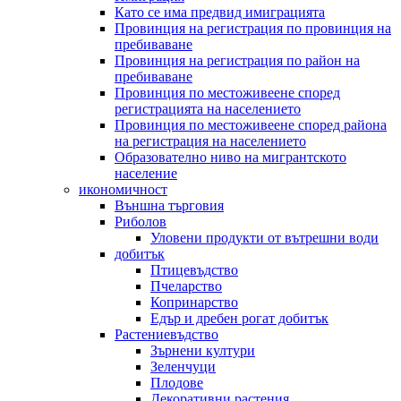
Като се има предвид имиграцията
Провинция на регистрация по провинция на
пребиваване
Провинция на регистрация по район на
пребиваване
Провинция по местоживеене според
регистрацията на населението
Провинция по местоживеене според района
на регистрация на населението
Образователно ниво на мигрантското
население
икономичност
Външна търговия
Риболов
Уловени продукти от вътрешни води
добитък
Птицевъдство
Пчеларство
Копринарство
Едър и дребен рогат добитък
Растениевъдство
Зърнени култури
Зеленчуци
Плодове
Декоративни растения