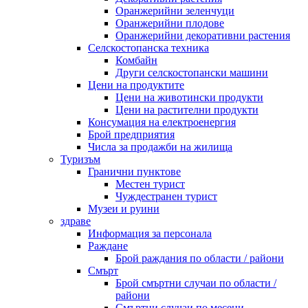
Оранжерийни зеленчуци
Оранжерийни плодове
Оранжерийни декоративни растения
Селскостопанска техника
Комбайн
Други селскостопански машини
Цени на продуктите
Цени на животински продукти
Цени на растителни продукти
Консумация на електроенергия
Брой предприятия
Числа за продажби на жилища
Туризъм
Гранични пунктове
Местен турист
Чуждестранен турист
Музеи и руини
здраве
Информация за персонала
Раждане
Брой раждания по области / райони
Смърт
Брой смъртни случаи по области /
райони
Смъртни случаи по месеци