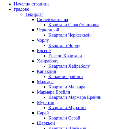
Начална страница
градове
Текирдаг
Сюлейманпаша
Квартали Сюлейманпаша
Черкезкьой
Квартали Черкезкьой
Чорлу
Квартали Чорлу
Ергене
Ергене Квартали
Хайраболу
Квартали Хайраболу
Капаклия
Капаклия райони
Малгара
Квартали Малкара
Мармара Ерейли
Квартали Мармара Ерейли
Муратли
Квартали Муратли
Сарай
Квартали Сарай
Шаркьой
Квартали Шаркьой