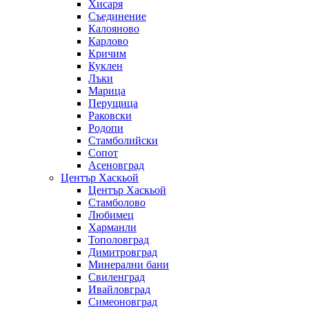
Хисаря
Съединение
Калояново
Карлово
Кричим
Куклен
Лъки
Марица
Перущица
Раковски
Родопи
Стамболийски
Сопот
Асеновград
Център Хаскьой
Център Хаскьой
Стамболово
Любимец
Харманли
Тополовград
Димитровград
Минерални бани
Свиленград
Ивайловград
Симеоновград