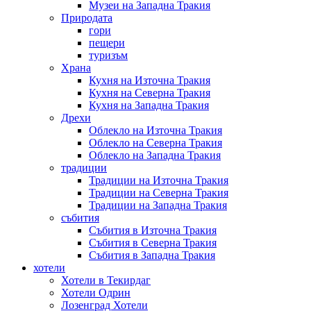
Музеи на Западна Тракия
Природата
гори
пещери
туризъм
Храна
Кухня на Източна Тракия
Кухня на Северна Тракия
Кухня на Западна Тракия
Дрехи
Облекло на Източна Тракия
Облекло на Северна Тракия
Облекло на Западна Тракия
традиции
Традиции на Източна Тракия
Традиции на Северна Тракия
Традиции на Западна Тракия
събития
Събития в Източна Тракия
Събития в Северна Тракия
Събития в Западна Тракия
хотели
Хотели в Текирдаг
Хотели Одрин
Лозенград Хотели