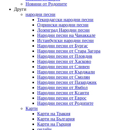
Новини от Родопите
Други
народни песни
Текирдагски народни песни
Одрински народни песни
Лозенград Народни песни
Народни песни на Чанаккале
Истанбулски народни песни
Народни песни от Бургас
Народни песни от Стара Загора
Народни песни от Пловдив
Народни песни от Хасково
Народни песни от Сливен
Народни песни от Кърджали
Народни песни от Смолян
Народни песни от Пазарджик
Народни песни от Ямбол
Народни песни от Ксанти
Народни песни от Еврос
Народни песни от Родопите
Карти
Карти на Тракия
Карти на България
Карти на Гърция
онлайн