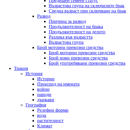
Предишен семеен статус
Възрастова група на сключилите брак
Средна възраст при сключване на брак
Развод
Причина за развод
Продължителност на брака
Продължителност на делото
Разлика във възрастта
Възрастова група
Брой моторни превозни средства
Брой моторни превозни средства
Брой нови превозни средства
Брой употребявани превозни средства
Тракия
История
Истории
Произход на имената
войни
народи
държави
География
Релефни форми
вода
растителност
Климат