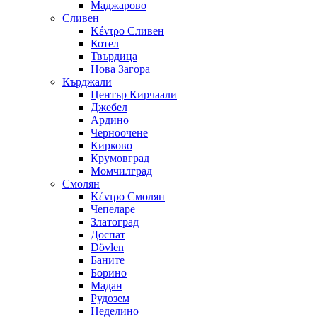
Маджарово
Сливен
Κέντρο Сливен
Котел
Твърдица
Нова Загора
Кърджали
Център Кирчаали
Джебел
Ардино
Черноочене
Кирково
Крумовград
Момчилград
Смолян
Κέντρο Смолян
Чепеларе
Златоград
Доспат
Dövlen
Баните
Борино
Мадан
Рудозем
Неделино