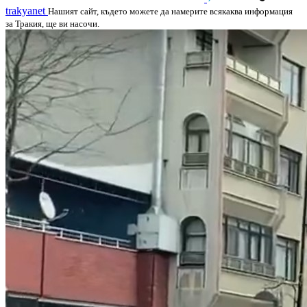
trakyanet
Нашият сайт, където можете да намерите всякаква информация
за Тракия, ще ви насочи.