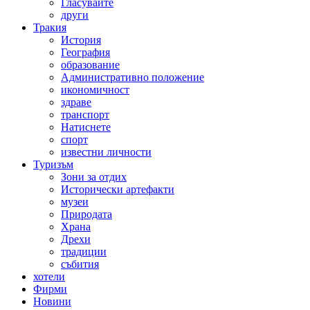
Гласувайте
други
Тракия
История
География
образование
Административно положение
икономичност
здраве
транспорт
Натиснете
спорт
известни личности
Туризъм
Зони за отдих
Исторически артефакти
музеи
Природата
Храна
Дрехи
традиции
събития
хотели
Фирми
Новини