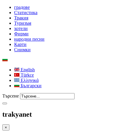
градове
Статистика
Тракия
Туризъм
хотели
Фирми
народни песни
Карти
Снимки
English
Türkçe
Ελληνικά
Български
Търсене
trakyanet
×