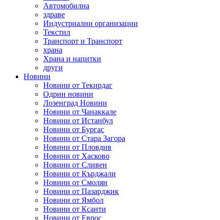
Автомобилна
здраве
Индустриални организации
Текстил
Транспорт и Транспорт
храна
Храна и напитки
други
Новини
Новини от Текирдаг
Одрин новини
Лозенград Новини
Новини от Чанаккале
Новини от Истанбул
Новини от Бургас
Новини от Стара Загора
Новини от Пловдив
Новини от Хасково
Новини от Сливен
Новини от Кърджали
Новини от Смолян
Новини от Пазарджик
Новини от Ямбол
Новини от Ксанти
Новини от Еврос