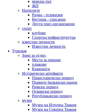
морски път
ЖП
Натиснете
Радио - телевизия
Вестник - списание
Други прес-организации
спорт
клубове
Спортна инфраструктура
известни личности
Известни личности
Туризъм
Зони за отдих
Места за пикник
плажове
Къмпинги
Исторически артефакти
Праисторически период
Първите балкански нации
Римски период
Османски период
Републикански период
музеи
Музеи на Източна Тракия
Музеи на Северна Тракия