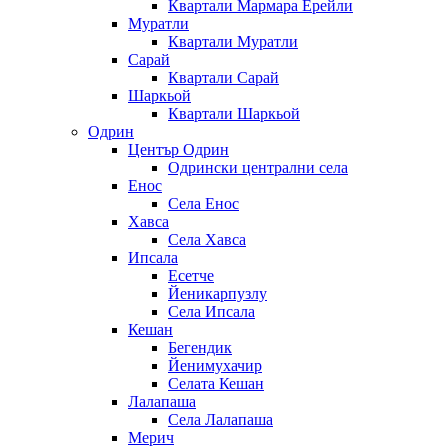
Квартали Мармара Ерейли
Муратли
Квартали Муратли
Сарай
Квартали Сарай
Шаркьой
Квартали Шаркьой
Одрин
Център Одрин
Одрински централни села
Енос
Села Енос
Хавса
Села Хавса
Ипсала
Есетче
Йеникарпузлу
Села Ипсала
Кешан
Бегендик
Йенимухачир
Селата Кешан
Лалапаша
Села Лалапаша
Мерич