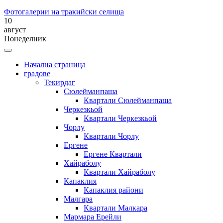
Фотогалерии на тракийски селища
10
август
Понеделник
Начална страница
градове
Текирдаг
Сюлейманпаша
Квартали Сюлейманпаша
Черкезкьой
Квартали Черкезкьой
Чорлу
Квартали Чорлу
Ергене
Ергене Квартали
Хайраболу
Квартали Хайраболу
Капаклия
Капаклия райони
Малгара
Квартали Малкара
Мармара Ерейли