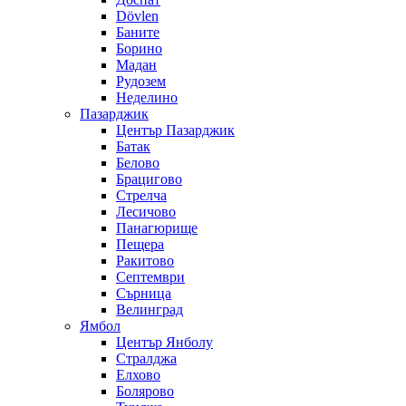
Dövlen
Баните
Борино
Мадан
Рудозем
Неделино
Пазарджик
Център Пазарджик
Батак
Белово
Брацигово
Стрелча
Лесичово
Панагюрище
Пещера
Ракитово
Септември
Сърница
Велинград
Ямбол
Център Янболу
Стралджа
Елхово
Болярово