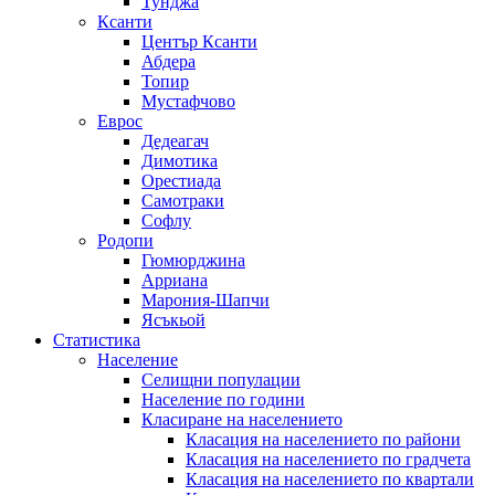
Тунджа
Ксанти
Център Ксанти
Абдера
Топир
Мустафчово
Еврос
Дедеагач
Димотика
Орестиада
Самотраки
Софлу
Родопи
Гюмюрджина
Арриана
Марония-Шапчи
Ясъкьой
Статистика
Население
Селищни популации
Население по години
Класиране на населението
Класация на населението по райони
Класация на населението по градчета
Класация на населението по квартали