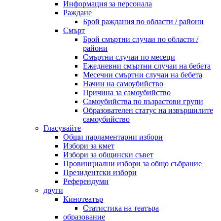
Информация за персонала
Раждане
Брой раждания по области / райони
Смърт
Брой смъртни случаи по области /
райони
Смъртни случаи по месеци
Ежедневни смъртни случаи на бебета
Месечни смъртни случаи на бебета
Начин на самоубийство
Причина за самоубийство
Самоубийства по възрастови групи
Образователен статус на извършилите
самоубийство
Гласувайте
Общи парламентарни избори
Избори за кмет
Избори за общински съвет
Провинциални избори за общо събрание
Президентски избори
Референдуми
други
Кинотеатър
Статистика на театъра
образование