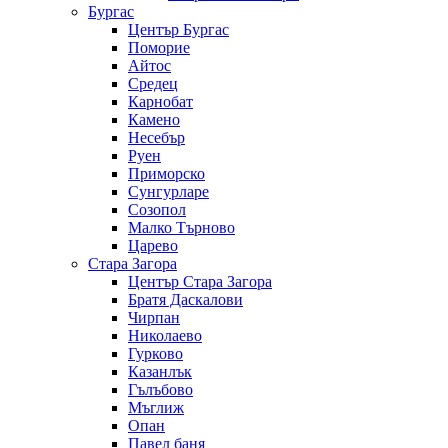
Бургас
Център Бургас
Поморие
Айтос
Средец
Карнобат
Камено
Несебър
Руен
Приморско
Сунгурларе
Созопол
Малко Търново
Царево
Стара Загора
Център Стара Загора
Братя Даскалови
Чирпан
Николаево
Гурково
Казанлък
Гълъбово
Мъглиж
Опан
Павел баня