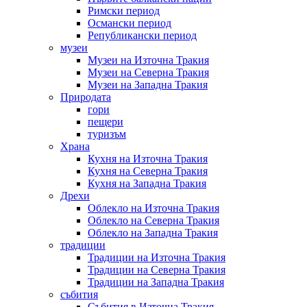
Римски период
Османски период
Републикански период
музеи
Музеи на Източна Тракия
Музеи на Северна Тракия
Музеи на Западна Тракия
Природата
гори
пещери
туризъм
Храна
Кухня на Източна Тракия
Кухня на Северна Тракия
Кухня на Западна Тракия
Дрехи
Облекло на Източна Тракия
Облекло на Северна Тракия
Облекло на Западна Тракия
традиции
Традиции на Източна Тракия
Традиции на Северна Тракия
Традиции на Западна Тракия
събития
Събития в Източна Тракия