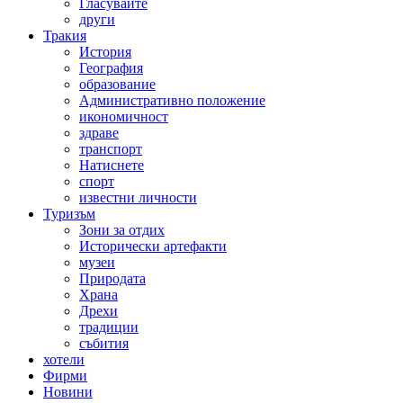
Гласувайте
други
Тракия
История
География
образование
Административно положение
икономичност
здраве
транспорт
Натиснете
спорт
известни личности
Туризъм
Зони за отдих
Исторически артефакти
музеи
Природата
Храна
Дрехи
традиции
събития
хотели
Фирми
Новини