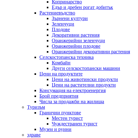
Копринарство
Едър и дребен рогат добитък
Растениевъдство
Зърнени култури
Зеленчуци
Плодове
Декоративни растения
Оранжерийни зеленчуци
Оранжерийни плодове
Оранжерийни декоративни растения
Селскостопанска техника
Комбайн
Други селскостопански машини
Цени на продуктите
Цени на животински продукти
Цени на растителни продукти
Консумация на електроенергия
Брой предприятия
Числа за продажби на жилища
Туризъм
Гранични пунктове
Местен турист
Чуждестранен турист
Музеи и руини
здраве