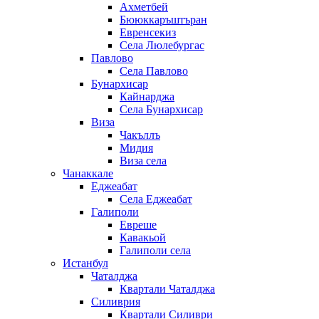
Ахметбей
Бююккаръштъран
Евренсекиз
Села Люлебургас
Павлово
Села Павлово
Бунархисар
Кайнарджа
Села Бунархисар
Виза
Чакъллъ
Мидия
Виза села
Чанаккале
Еджеабат
Села Еджеабат
Галиполи
Евреше
Кавакьой
Галиполи села
Истанбул
Чаталджа
Квартали Чаталджа
Силиврия
Квартали Силиври