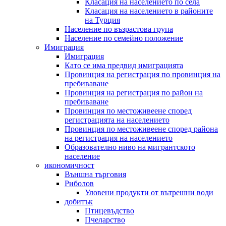
Класация на населението по села
Класация на населението в районите
на Турция
Население по възрастова група
Население по семейно положение
Имиграция
Имиграция
Като се има предвид имиграцията
Провинция на регистрация по провинция на
пребиваване
Провинция на регистрация по район на
пребиваване
Провинция по местоживеене според
регистрацията на населението
Провинция по местоживеене според района
на регистрация на населението
Образователно ниво на мигрантското
население
икономичност
Външна търговия
Риболов
Уловени продукти от вътрешни води
добитък
Птицевъдство
Пчеларство