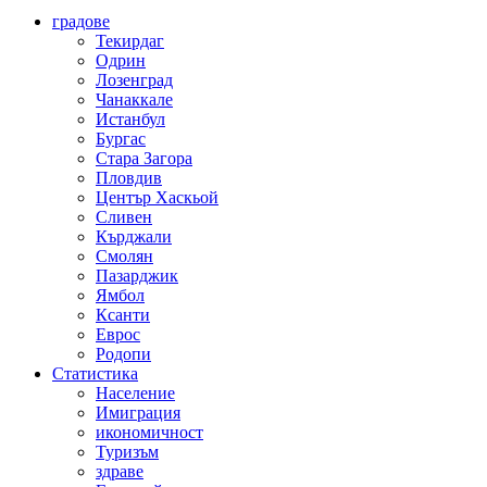
градове
Текирдаг
Одрин
Лозенград
Чанаккале
Истанбул
Бургас
Стара Загора
Пловдив
Център Хаскьой
Сливен
Кърджали
Смолян
Пазарджик
Ямбол
Ксанти
Еврос
Родопи
Статистика
Население
Имиграция
икономичност
Туризъм
здраве