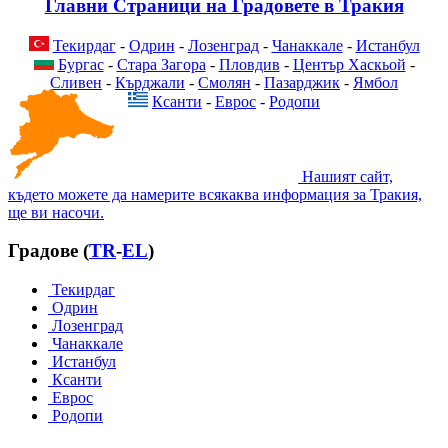
Главни Страници на Градовете в Тракия
Текирдаг
-
Одрин
-
Лозенград
-
Чанаккале
-
Истанбул
Бургас
-
Стара Загора
-
Пловдив
-
Център Хаскьой
-
Сливен
-
Кърджали
-
Смолян
-
Пазарджик
-
Ямбол
Ксанти
-
Еврос
-
Родопи
Нашият сайт,
където можете да намерите всякаква информация за Тракия,
ще ви насочи.
Градове (
TR
-
EL
)
Текирдаг
Одрин
Лозенград
Чанаккале
Истанбул
Ксанти
Еврос
Родопи