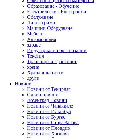
Офис и канцеларски материали
Образование - Обучение
Електрически - Електронни
Обслужване
Лична грижа
Машини-Оборудване
Мебели
Автомобилна
здраве
Индустриални организации
Текстил
Транспорт и Транспорт
храна
Храна и напитки
други
Новини
Новини от Текирдаг
Одрин новини
Лозенград Новини
Новини от Чанаккале
Новини от Истанбул
Новини от Бургас
Новини от Стара Загора
Новини от Пловдив
Новини от Хасково