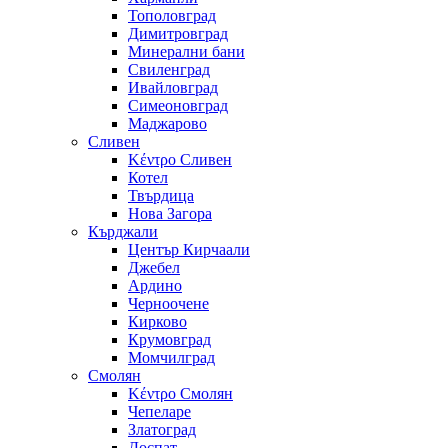
Тополовград
Димитровград
Минерални бани
Свиленград
Ивайловград
Симеоновград
Маджарово
Сливен
Κέντρο Сливен
Котел
Твърдица
Нова Загора
Кърджали
Център Кирчаали
Джебел
Ардино
Черноочене
Кирково
Крумовград
Момчилград
Смолян
Κέντρο Смолян
Чепеларе
Златоград
Доспат