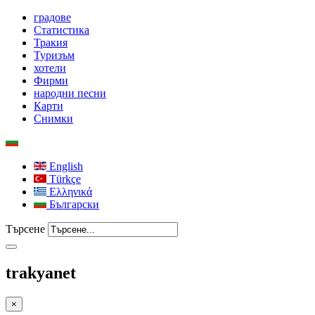
градове
Статистика
Тракия
Туризъм
хотели
Фирми
народни песни
Карти
Снимки
English
Türkçe
Ελληνικά
Български
Търсене
trakyanet
×