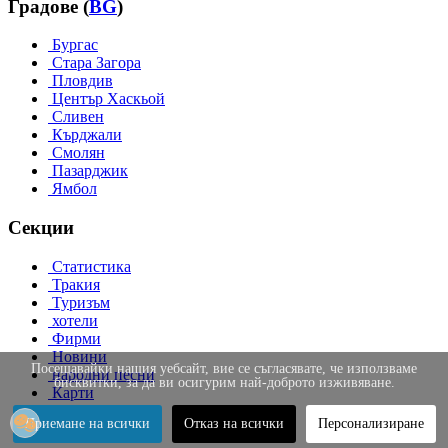
Градове (
BG
)
Бургас
Стара Загора
Пловдив
Център Хаскьой
Сливен
Кърджали
Смолян
Пазарджик
Ямбол
Секции
Статистика
Тракия
Туризъм
хотели
Фирми
Новини
Посещавайки нашия уебсайт, вие се съгласявате, че използваме
народни песни
бисквитки, за да ви осигурим най-доброто изживяване.
Карти
Снимки
Приемане на всички
Отказ на всички
Персонализиране
Видеоклипове