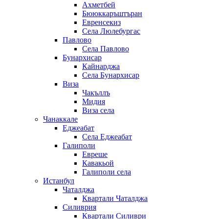
Ахметбей
Бююккаръштъран
Евренсекиз
Села Люлебургас
Павлово
Села Павлово
Бунархисар
Кайнарджа
Села Бунархисар
Виза
Чакъллъ
Мидия
Виза села
Чанаккале
Еджеабат
Села Еджеабат
Галиполи
Евреше
Кавакьой
Галиполи села
Истанбул
Чаталджа
Квартали Чаталджа
Силиврия
Квартали Силиври