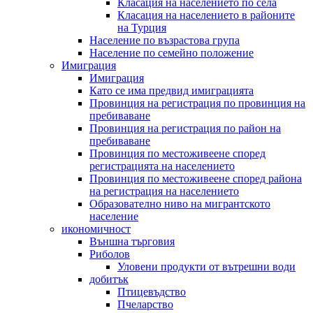
Класация на населението по села
Класация на населението в районите
на Турция
Население по възрастова група
Население по семейно положение
Имиграция
Имиграция
Като се има предвид имиграцията
Провинция на регистрация по провинция на
пребиваване
Провинция на регистрация по район на
пребиваване
Провинция по местоживеене според
регистрацията на населението
Провинция по местоживеене според района
на регистрация на населението
Образователно ниво на мигрантското
население
икономичност
Външна търговия
Риболов
Уловени продукти от вътрешни води
добитък
Птицевъдство
Пчеларство