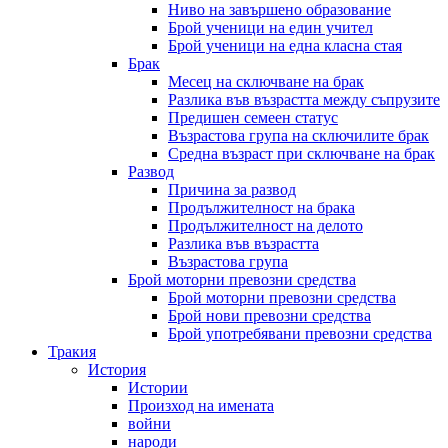
Ниво на завършено образование
Брой ученици на един учител
Брой ученици на една класна стая
Брак
Месец на сключване на брак
Разлика във възрастта между съпрузите
Предишен семеен статус
Възрастова група на сключилите брак
Средна възраст при сключване на брак
Развод
Причина за развод
Продължителност на брака
Продължителност на делото
Разлика във възрастта
Възрастова група
Брой моторни превозни средства
Брой моторни превозни средства
Брой нови превозни средства
Брой употребявани превозни средства
Тракия
История
Истории
Произход на имената
войни
народи