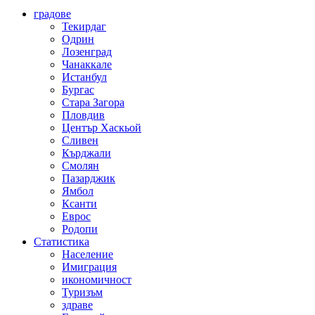
градове
Текирдаг
Одрин
Лозенград
Чанаккале
Истанбул
Бургас
Стара Загора
Пловдив
Център Хаскьой
Сливен
Кърджали
Смолян
Пазарджик
Ямбол
Ксанти
Еврос
Родопи
Статистика
Население
Имиграция
икономичност
Туризъм
здраве