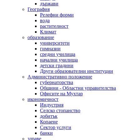
държави
География
Релефни форми
вода
растителност
Климат
образование
университети
гимназии
средни училища
начални училища
детски градини
Други образователни институции
Административно положение
губернаторства
Общини - Областни управителства
Офисите на Мухтар
икономичност
Индустрия
Селско стопанство
добитък
Копаене
Сектор услуги
банки
здраве