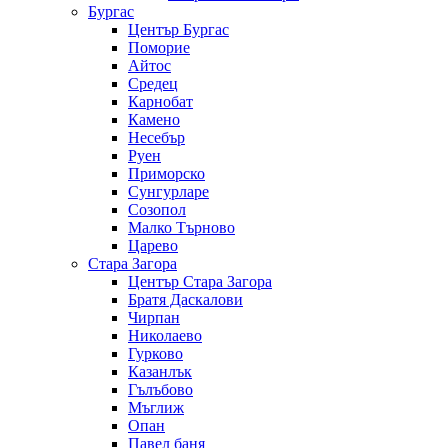
Бургас
Център Бургас
Поморие
Айтос
Средец
Карнобат
Камено
Несебър
Руен
Приморско
Сунгурларе
Созопол
Малко Търново
Царево
Стара Загора
Център Стара Загора
Братя Даскалови
Чирпан
Николаево
Гурково
Казанлък
Гълъбово
Мъглиж
Опан
Павел баня