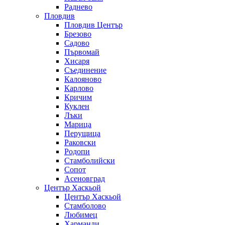
Раднево
Пловдив
Пловдив Център
Брезово
Садово
Първомай
Хисаря
Съединение
Калояново
Карлово
Кричим
Куклен
Лъки
Марица
Перущица
Раковски
Родопи
Стамболийски
Сопот
Асеновград
Център Хаскьой
Център Хаскьой
Стамболово
Любимец
Харманли