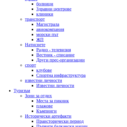
болници
Здравни центрове
клиники
транспорт
Магистрала
авиокомпания
морски път
ЖП
Натиснете
Радио - телевизия
Вестник - списание
Други прес-организации
спорт
клубове
Спортна инфраструктура
известни личности
Известни личности
Туризъм
Зони за отдих
Места за пикник
плажове
Къмпинги
Исторически артефакти
Праисторически период
Първите балкански нации