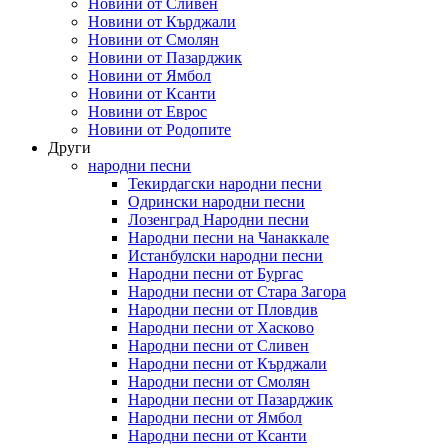
Новини от Сливен
Новини от Кърджали
Новини от Смолян
Новини от Пазарджик
Новини от Ямбол
Новини от Ксанти
Новини от Еврос
Новини от Родопите
Други
народни песни
Текирдагски народни песни
Одрински народни песни
Лозенград Народни песни
Народни песни на Чанаккале
Истанбулски народни песни
Народни песни от Бургас
Народни песни от Стара Загора
Народни песни от Пловдив
Народни песни от Хасково
Народни песни от Сливен
Народни песни от Кърджали
Народни песни от Смолян
Народни песни от Пазарджик
Народни песни от Ямбол
Народни песни от Ксанти