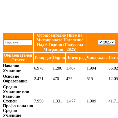
Образователно Ниво на
Мигриралото Население
Над 6 Години (Получена
Миграция - 2025)
Образователен
Текирдаг
Одрин
Лозенград
Чанаккале
Иста
Статус
Начално
6.978
1.286
1.407
1.994
36.8
Училище
Основно
2.471
470
475
515
12.0
Образование
Средно
Училище или
Равно по
Степен
7.956
1.331
1.477
1.909
41.71
Професионално
Средно
Училище