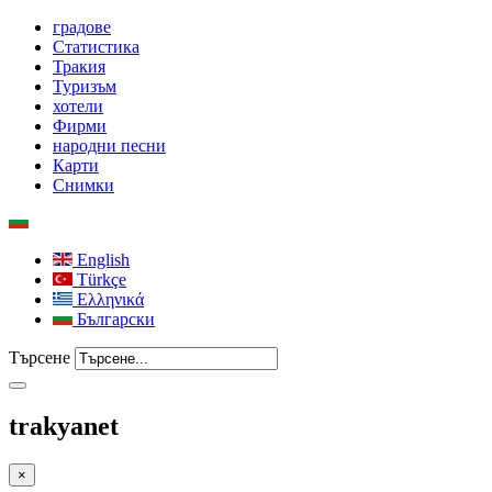
градове
Статистика
Тракия
Туризъм
хотели
Фирми
народни песни
Карти
Снимки
English
Türkçe
Ελληνικά
Български
Търсене
trakyanet
×