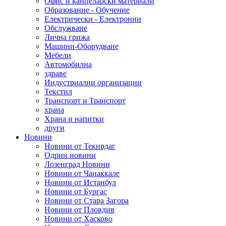
Офис и канцеларски материали
Образование - Обучение
Електрически - Електронни
Обслужване
Лична грижа
Машини-Оборудване
Мебели
Автомобилна
здраве
Индустриални организации
Текстил
Транспорт и Транспорт
храна
Храна и напитки
други
Новини
Новини от Текирдаг
Одрин новини
Лозенград Новини
Новини от Чанаккале
Новини от Истанбул
Новини от Бургас
Новини от Стара Загора
Новини от Пловдив
Новини от Хасково