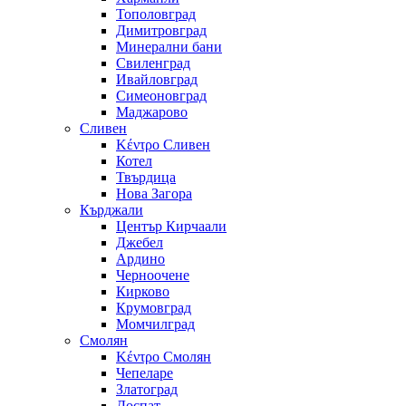
Тополовград
Димитровград
Минерални бани
Свиленград
Ивайловград
Симеоновград
Маджарово
Сливен
Κέντρο Сливен
Котел
Твърдица
Нова Загора
Кърджали
Център Кирчаали
Джебел
Ардино
Черноочене
Кирково
Крумовград
Момчилград
Смолян
Κέντρο Смолян
Чепеларе
Златоград
Доспат