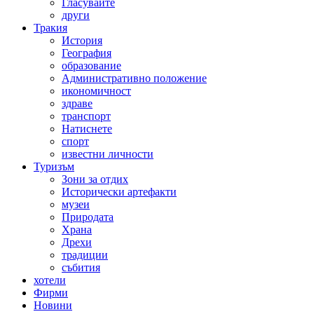
Гласувайте
други
Тракия
История
География
образование
Административно положение
икономичност
здраве
транспорт
Натиснете
спорт
известни личности
Туризъм
Зони за отдих
Исторически артефакти
музеи
Природата
Храна
Дрехи
традиции
събития
хотели
Фирми
Новини