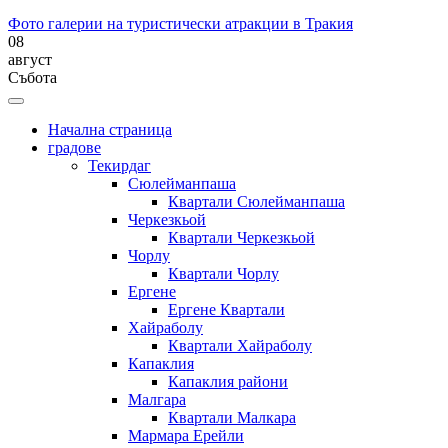
Фото галерии на туристически атракции в Тракия
08
август
Събота
Начална страница
градове
Текирдаг
Сюлейманпаша
Квартали Сюлейманпаша
Черкезкьой
Квартали Черкезкьой
Чорлу
Квартали Чорлу
Ергене
Ергене Квартали
Хайраболу
Квартали Хайраболу
Капаклия
Капаклия райони
Малгара
Квартали Малкара
Мармара Ерейли