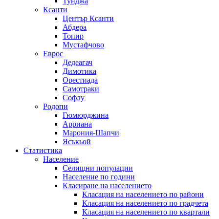
Тунджа
Ксанти
Център Ксанти
Абдера
Топир
Мустафчово
Еврос
Дедеагач
Димотика
Орестиада
Самотраки
Софлу
Родопи
Гюмюрджина
Арриана
Марония-Шапчи
Ясъкьой
Статистика
Население
Селищни популации
Население по години
Класиране на населението
Класация на населението по райони
Класация на населението по градчета
Класация на населението по квартали