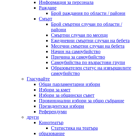
Информация за персонала
Раждане
Брой раждания по области / райони
Смърт
Брой смъртни случаи по области /
райони
Смъртни случаи по месеци
Ежедневни смъртни случаи на бебета
Месечни смъртни случаи на бебета
Начин на самоубийство
Причина за самоубийство
Самоубийства по възрастови групи
Образователен статус на извършилите
самоубийство
Гласувайте
Общи парламентарни избори
Избори за кмет
Избори за общински съвет
Провинциални избори за общо събрание
Президентски избори
Референдуми
други
Кинотеатър
Статистика на театъра
образование