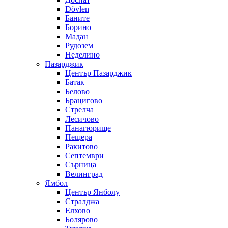
Dövlen
Баните
Борино
Мадан
Рудозем
Неделино
Пазарджик
Център Пазарджик
Батак
Белово
Брацигово
Стрелча
Лесичово
Панагюрище
Пещера
Ракитово
Септември
Сърница
Велинград
Ямбол
Център Янболу
Стралджа
Елхово
Болярово