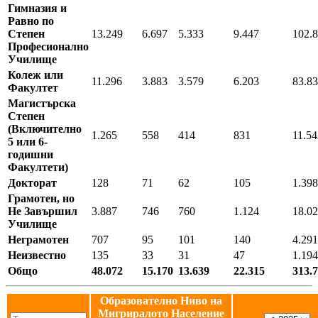
Гимназия и
Равно по
Степен
13.249
6.697
5.333
9.447
102.
Професионално
Училище
Колеж или
11.296
3.883
3.579
6.203
83.8
Факултет
Магистърска
Степен
(Включително
1.265
558
414
831
11.54
5 или 6-
годишни
Факултети)
Докторат
128
71
62
105
1.398
Грамотен, но
Не Завършил
3.887
746
760
1.124
18.0
Училище
Неграмотен
707
95
101
140
4.291
Неизвестно
135
33
31
47
1.194
Общо
48.072
15.170
13.639
22.315
313.
Образователно Ниво на
Мигриралото Население