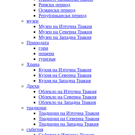
Римски период
Османски период
Републикански период
музеи
Музеи на Източна Тракия
Музеи на Северна Тракия
Музеи на Западна Тракия
Природата
гори
пещери
туризъм
Храна
Кухня на Източна Тракия
Кухня на Северна Тракия
Кухня на Западна Тракия
Дрехи
Облекло на Източна Тракия
Облекло на Северна Тракия
Облекло на Западна Тракия
традиции
Традиции на Източна Тракия
Традиции на Северна Тракия
Традиции на Западна Тракия
събития
Събития в Източна Тракия