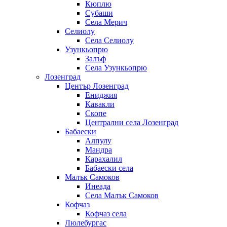
Кюплю
Субаши
Села Мерич
Селиолу
Села Селиолу
Узункьопрю
Залъф
Села Узункьопрю
Лозенград
Център Лозенград
Ениджия
Кавакли
Скопе
Централни села Лозенград
Бабаески
Алпулу
Мандра
Карахалил
Бабаески села
Малък Самоков
Инеада
Села Малък Самоков
Кофчаз
Кофчаз села
Люлебургас