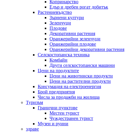
Копринарство
Едър и дребен рогат добитък
Растениевъдство
Зърнени култури
Зеленчуци
Плодове
Декоративни растения
Оранжерийни зеленчуци
Оранжерийни плодове
Оранжерийни декоративни растения
Селскостопанска техника
Комбайн
Други селскостопански машини
Цени на продуктите
Цени на животински продукти
Цени на растителни продукти
Консумация на електроенергия
Брой предприятия
Числа за продажби на жилища
Туризъм
Гранични пунктове
Местен турист
Чуждестранен турист
Музеи и руини
здраве