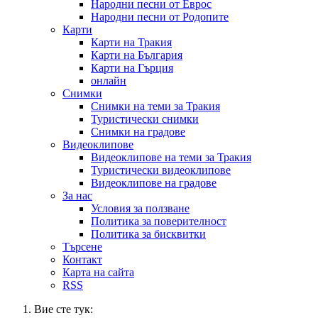
Народни песни от Еврос
Народни песни от Родопите
Карти
Карти на Тракия
Карти на България
Карти на Гърция
онлайн
Снимки
Снимки на теми за Тракия
Туристически снимки
Снимки на градове
Видеоклипове
Видеоклипове на теми за Тракия
Туристически видеоклипове
Видеоклипове на градове
За нас
Условия за ползване
Политика за поверителност
Политика за бисквитки
Търсене
Контакт
Карта на сайта
RSS
Вие сте тук: