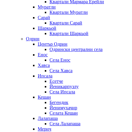
Квартали Мармара Ерейли
Муратли
Квартали Муратли
Сарай
Квартали Сарай
Шаркьой
Квартали Шаркьой
Одрин
Център Одрин
Одрински централни села
Енос
Села Енос
Хавса
Села Хавса
Ипсала
Есетче
Йеникарпузлу
Села Ипсала
Кешан
Бегендик
Йенимухачир
Селата Кешан
Лалапаша
Села Лалапаша
Мерич