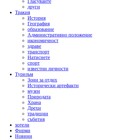
Гласувайте
други
Тракия
История
География
образование
Административно положение
икономичност
здраве
транспорт
Натиснете
спорт
известни личности
Туризъм
Зони за отдих
Исторически артефакти
музеи
Природата
Храна
Дрехи
традиции
събития
хотели
Фирми
Новини