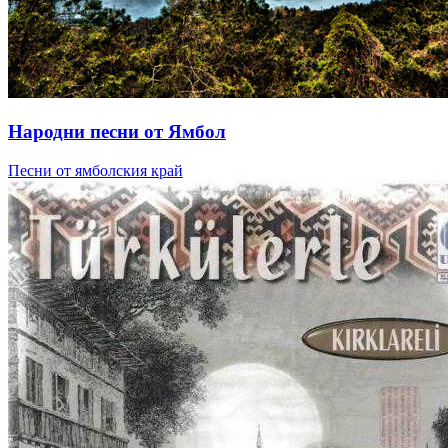
Народни песни от Ямбол
Песни от ямболския край