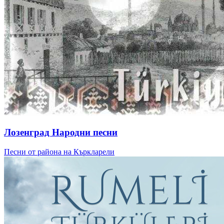
Лозенград Народни песни
Песни от района на Къркларели