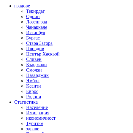
градове
Текирдаг
Одрин
Лозенград
Чанаккале
Истанбул
Бургас
Стара Загора
Пловдив
Център Хаскьой
Сливен
Кърджали
Смолян
Пазарджик
Ямбол
Ксанти
Еврос
Родопи
Статистика
Население
Имиграция
икономичност
Туризъм
здраве