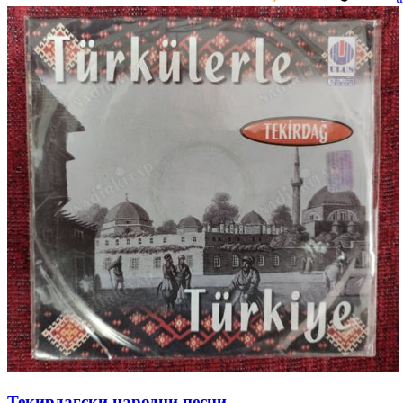
Текирдагски народни песни