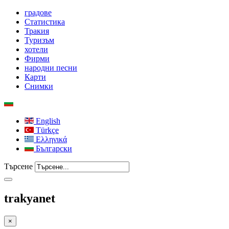
градове
Статистика
Тракия
Туризъм
хотели
Фирми
народни песни
Карти
Снимки
English
Türkçe
Ελληνικά
Български
Търсене
trakyanet
×