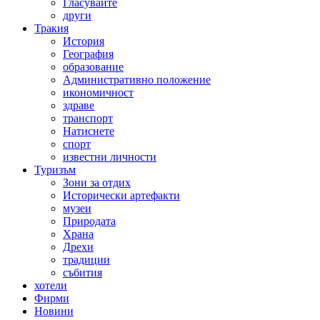
Гласувайте
други
Тракия
История
География
образование
Административно положение
икономичност
здраве
транспорт
Натиснете
спорт
известни личности
Туризъм
Зони за отдих
Исторически артефакти
музеи
Природата
Храна
Дрехи
традиции
събития
хотели
Фирми
Новини