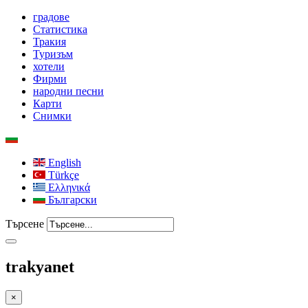
градове
Статистика
Тракия
Туризъм
хотели
Фирми
народни песни
Карти
Снимки
English
Türkçe
Ελληνικά
Български
Търсене
trakyanet
×