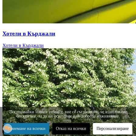
Хотели в Кърджали
Хотели в Кърджали
Посещавайки нашия уебсайт, вие се съгласявате, че използваме
бисквитки, за да ви осигурим най-доброто изживяване.
Приемане на всички
Отказ на всички
Персонализиране