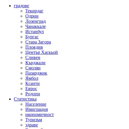
градове
Текирдаг
Одрин
Лозенград
Чанаккале
Истанбул
Бургас
Стара Загора
Пловдив
Център Хаскьой
Сливен
Кърджали
Смолян
Пазарджик
Ямбол
Ксанти
Еврос
Родопи
Статистика
Население
Имиграция
икономичност
Туризъм
здраве