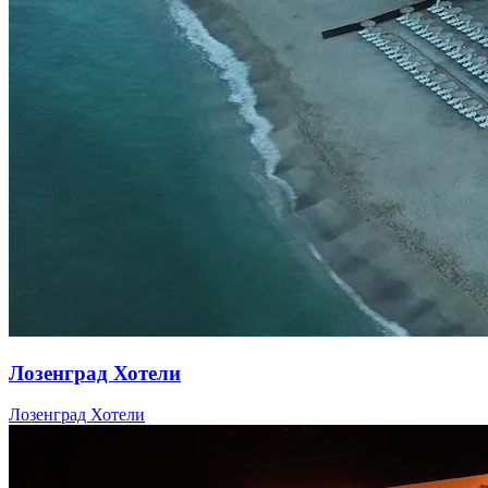
Лозенград Хотели
Лозенград Хотели