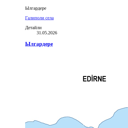
Ылгардере
Галиполи села
Детайли
31.05.2026
Ылгардере