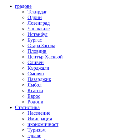
градове
Текирдаг
Одрин
Лозенград
Чанаккале
Истанбул
Бургас
Стара Загора
Пловдив
Център Хаскьой
Сливен
Кърджали
Смолян
Пазарджик
Ямбол
Ксанти
Еврос
Родопи
Статистика
Население
Имиграция
икономичност
Туризъм
здраве