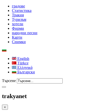
градове
Статистика
Тракия
Туризъм
хотели
Фирми
народни песни
Карти
Снимки
English
Türkçe
Ελληνικά
Български
Търсене
trakyanet
×