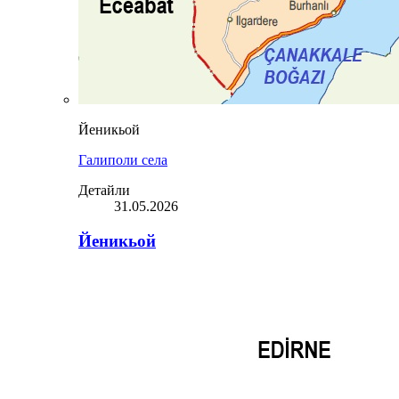
Йеникьой
Галиполи села
Детайли
31.05.2026
Йеникьой