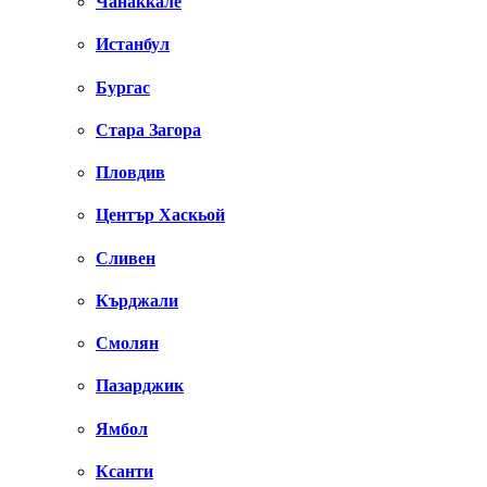
Чанаккале
Истанбул
Бургас
Стара Загора
Пловдив
Център Хаскьой
Сливен
Кърджали
Смолян
Пазарджик
Ямбол
Ксанти