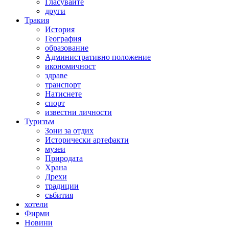
Гласувайте
други
Тракия
История
География
образование
Административно положение
икономичност
здраве
транспорт
Натиснете
спорт
известни личности
Туризъм
Зони за отдих
Исторически артефакти
музеи
Природата
Храна
Дрехи
традиции
събития
хотели
Фирми
Новини