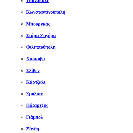
Τσανάκαλε
Κωνσταντινούπολη
Μπουργκάς
Στάρα Ζαγόρα
Φιλιππούπολη
Χάσκοβο
Σλίβεν
Κάρτζαλι
Σμόλιαν
Πάζαρτζικ
Γιάμπολ
Ξάνθη