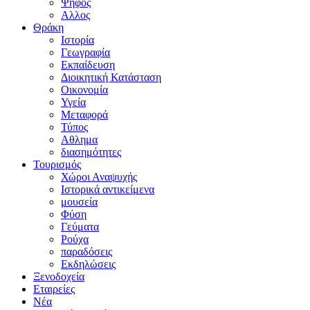
Ψήφος
Αλλος
Θράκη
Ιστορία
Γεωγραφία
Εκπαίδευση
Διοικητική Κατάσταση
Οικονομία
Υγεία
Μεταφορά
Τύπος
Αθλημα
διασημότητες
Τουρισμός
Χώροι Αναψυχής
Ιστορικά αντικείμενα
μουσεία
Φύση
Γεύματα
Ρούχα
παραδόσεις
Εκδηλώσεις
Ξενοδοχεία
Εταιρείες
Νέα