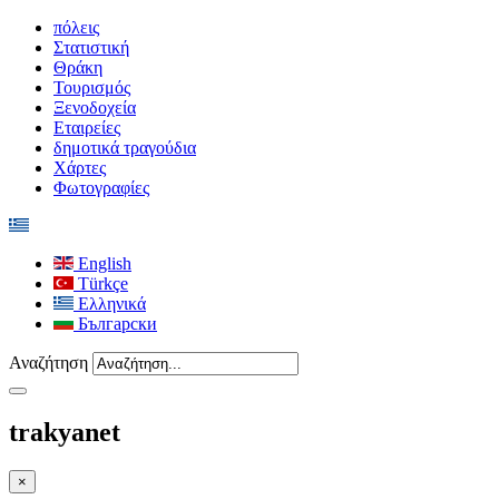
πόλεις
Στατιστική
Θράκη
Τουρισμός
Ξενοδοχεία
Εταιρείες
δημοτικά τραγούδια
Χάρτες
Φωτογραφίες
English
Türkçe
Ελληνικά
Български
Αναζήτηση
trakyanet
×