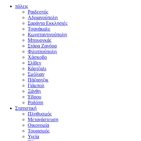
πόλεις
Ραιδεστός
Αδριανούπολη
Σαράντα Εκκλησιές
Τσανάκαλε
Κωνσταντινούπολη
Μπουργκάς
Στάρα Ζαγόρα
Φιλιππούπολη
Χάσκοβο
Σλίβεν
Κάρτζαλι
Σμόλιαν
Πάζαρτζικ
Γιάμπολ
Ξάνθη
Έβρου
Ροδόπη
Στατιστική
Πληθυσμός
Μετανάστευση
Οικονομία
Τουρισμός
Υγεία