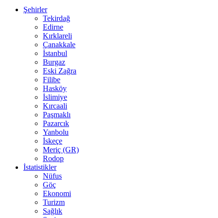
Şehirler
Tekirdağ
Edirne
Kırklareli
Çanakkale
İstanbul
Burgaz
Eski Zağra
Filibe
Hasköy
İslimiye
Kırcaali
Paşmaklı
Pazarcık
Yanbolu
İskeçe
Meriç (GR)
Rodop
İstatistikler
Nüfus
Göç
Ekonomi
Turizm
Sağlık