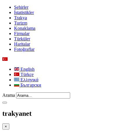
Şehirler
İstatistikler
Trakya
Turizm
Konaklama
Firmalar
Türküler
Haritalar
Fotoğraflar
English
Türkçe
Ελληνικά
Български
Arama
trakyanet
×