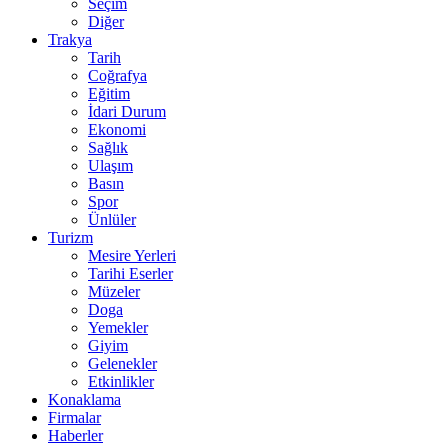
Seçim
Diğer
Trakya
Tarih
Coğrafya
Eğitim
İdari Durum
Ekonomi
Sağlık
Ulaşım
Basın
Spor
Ünlüler
Turizm
Mesire Yerleri
Tarihi Eserler
Müzeler
Doga
Yemekler
Giyim
Gelenekler
Etkinlikler
Konaklama
Firmalar
Haberler